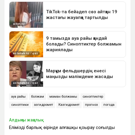
ауа райы
болжам
маман болжамы
синоптиктер
синоптики
Қазгидромет
Казгидромет
прогноз
погода
Алдыңғы жаңалық
Еліміздің барлық өңірінде алғашқы қоңырау соғылды