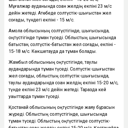
Мұғалжар ауданында соққан желдің екпіні 23 м/с
дейін жетеді. Ақтөбеде солтүстік-шығыстан жел
соғады, түндегі екпіні - 15 м/с.
Ақмола облысының солтүстігінде, шығысында,
оңтүстігінде тұман түседі. Облыстың шығысында
батыстан, солтүстік-батыстан жел соғады, екпіні -
15-18 м/с. Көкшетауда да тұман болады.
Жамбыл облысының оңтүстігінде, таулы
аудандарында тұман түседі. Солтүстік-шығыстан
жел соғады, облыстың солтүстік-шығысында,
таулы аудандарында соққан желдің екпіні 15-20 м/с,
түнде екпіні 23 м/с дейін жетеді. Таразда кей
уақыттарда тұман түседі.
Қостанай облысының оңтүстігінде жаяу бұрқасын
жүреді. Облыстың солтүстігінде, шығысында
тұман түседі. Облыстың оңтүстігінде солтүстік-
батыстан соққан желдің екпіні 15-20 м/с. Қостанайда