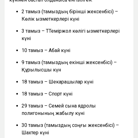
2 тамыз (тамыздың бірінші жексенбісі) –
Көлік қызметкерлері күні
3 тамыз – ТТеміржол көлігі қызметкерлері
күні
10 тамыз – Абай күні
9 тамыз (тамыздың екінші жексенбісі) –
Құрылысшы күн
18 тамыз – Шекарашылар күні
18 тамыз – Спорт күні
29 тамыз – Семей сынақ ядролық
полигонының жабылу күні
30 тамыз (тамыздың соңғы жексенбісі) –
Шахтер күні