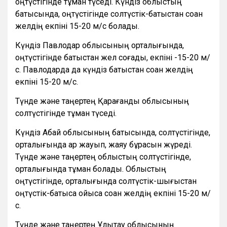
оңтүстігінде тұман түседі. Күндіз облыстың
батысында, оңтүстігінде солтүстік-батыстан соққан
желдің екпіні 15-20 м/с болады.
Күндіз Павлодар облысының орталығында,
оңтүстігінде батыстан жел соғады, екпіні -15-20 м/
с. Павлодарда да күндіз батыстан соққан желдің
екпіні 15-20 м/с.
Түнде және таңертең Қарағанды облысының
солтүстігінде тұман түседі.
Күндіз Абай облысының батысында, солтүстігінде,
орталығында қар жауып, жаяу бұрқасын жүреді.
Түнде және таңертең облыстың солтүстігінде,
орталығында тұман болады. Облыстың
оңтүстігінде, орталығында солтүстік-шығыстан
оңтүстік-батысқа ойыса соққан желдің екпіні 15-20 м/
с.
Түнде және таңертең Ұлытау облысының