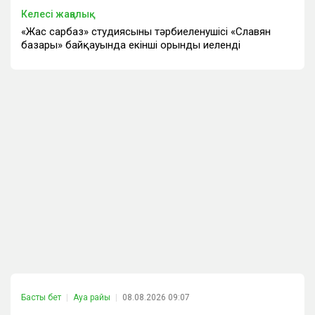
Келесі жаңалық
«Жас сарбаз» студиясының тәрбиеленушісі «Славян
базары» байқауында екінші орынды иеленді
Басты бет
Ауа райы
08.08.2026 09:07