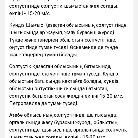
солтүстігінде солтүстік-шығыстан жел соғады,
екпіні - 15-20 м/с.
Күндіз Шығыс Қазақстан облысының солтүстігінде,
шығысында қар жауып, жаяу бұрқасын жүреді.
Түнде және таңертең облыстың солтүстігінде,
оңтүстігінде тұман түседі. Өскеменде де түнде
және таңертең тұман болады.
Солтүстік Қазақстан облысының батысында,
солтүстігінде, оңтүстігінде тұман түседі. Күндіз
облыстың батысында көктайғақ болады, күндіз
облыстың оңтүстік-шығысында батыстан,
солтүстік-батыстан соққан желдің екпіні 15-20 м/с.
Петропавлда да тұман түседі.
Ақтөбе облысының солтүстігінде, шығысында,
орталығында жаяу бұрқасын жүреді, облыстың
солтүстігінде, шығысында, орталығында солтүстік-
шығыстан жел соғады, екпіні - 15-20 м/с,