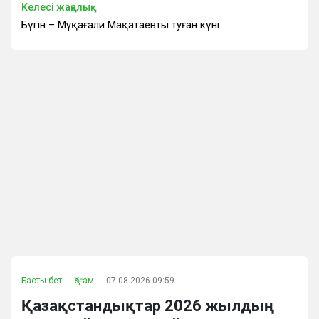
Келесі жаңалық
Бүгін – Мұқағали Мақатаевтың туған күні
Басты бет
Қоғам
07.08.2026 09:59
Қазақстандықтар 2026 жылдың