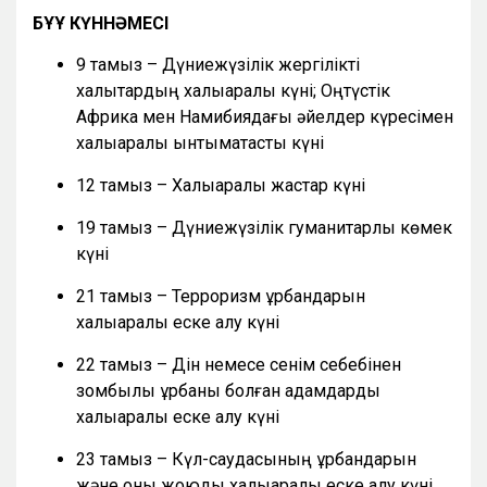
БҰҰ КҮННӘМЕСІ
9 тамыз – Дүниежүзілік жергілікті
халықтардың халықаралық күні; Оңтүстік
Африка мен Намибиядағы әйелдер күресімен
халықаралық ынтымақтастық күні
12 тамыз – Халықаралық жастар күні
19 тамыз – Дүниежүзілік гуманитарлық көмек
күні
21 тамыз – Терроризм құрбандарын
халықаралық еске алу күні
22 тамыз – Дін немесе сенім себебінен
зомбылық құрбаны болған адамдарды
халықаралық еске алу күні
23 тамыз – Күл-саудасының құрбандарын
және оны жоюды халықаралық еске алу күні