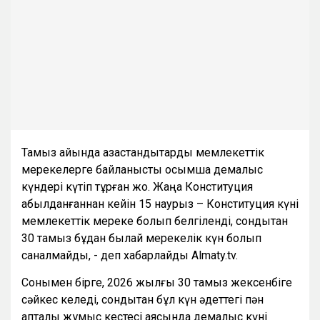
Тамыз айында қазақстандықтарды мемлекеттік
мерекелерге байланысты қосымша демалыс
күндері күтіп тұрған жоқ. Жаңа Конституция
қабылданғаннан кейін 15 наурыз – Конституция күні
мемлекеттік мереке болып белгіленді, сондықтан
30 тамыз бұдан былай мерекелік күн болып
саналмайды, - деп хабарлайды Almaty.tv.
Сонымен бірге, 2026 жылғы 30 тамыз жексенбіге
сәйкес келеді, сондықтан бұл күн әдеттегі пән
апталық жұмыс кестесі аясында демалыс күні