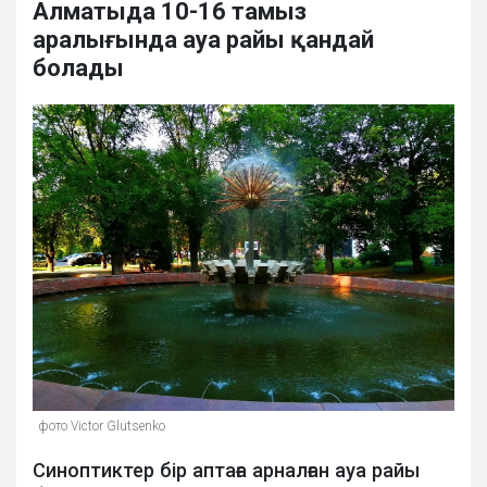
Алматыда 10-16 тамыз
аралығында ауа райы қандай
болады
фото Victor Glutsenko
Синоптиктер бір аптаға арналған ауа райы