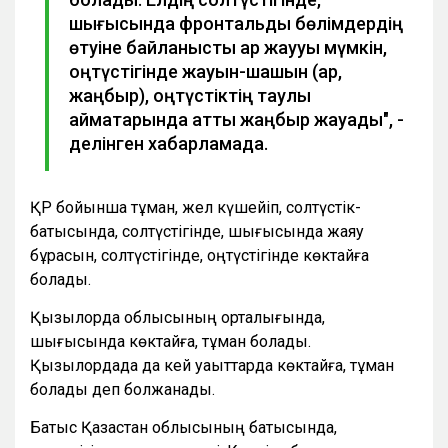
шығысында фронтальды бөлімдердің
өтуіне байланысты қар жаууы мүмкін,
оңтүстігінде жауын-шашын (қар,
жаңбыр), оңтүстіктің таулы
аймақтарында қатты жаңбыр жауады", -
делінген хабарламада.
ҚР бойынша тұман, жел күшейіп, солтүстік-
батысында, солтүстігінде, шығысында жаяу
бұрқасын, солтүстігінде, оңтүстігінде көктайғақ
болады.
Қызылорда облысының орталығында,
шығысында көктайғақ, тұман болады.
Қызылордада да кей уақыттарда көктайғақ, тұман
болады деп болжанады.
Батыс Қазақстан облысының батысында,