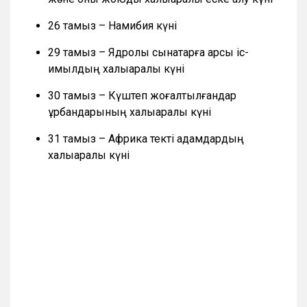
26 тамыз – Намибия күні
29 тамыз – Ядролық сынақтарға қарсы іс-
қимылдың халықаралық күні
30 тамыз – Күштеп жоғалтылғандар
құрбандарының халықаралық күні
31 тамыз – Африка текті адамдардың
халықаралық күні