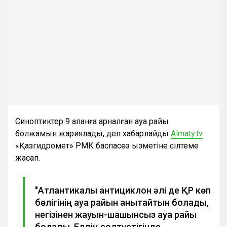
Синоптиктер 9 ақпанға арналған ауа райы
болжамын жариялады, деп хабарлайды
Аlmaty.tv
«Қазгидромет» РМК баспасөз қызметіне сілтеме
жасап.
"Атлантикалық антициклон әлі де ҚР көп
бөлігінің ауа райын анықтайтын болады,
негізінен жауын-шашынсыз ауа райы
болады. Елдің солтүстігінде,