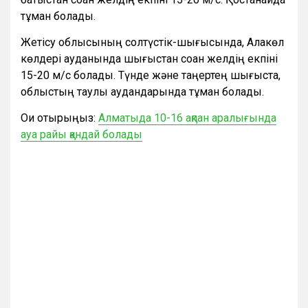
тұман болады.
Жетісу облысының солтүстік-шығысында, Алакөл
көлдері ауданында шығыстан соққан желдің екпіні
15-20 м/с болады. Түнде және таңертең шығыста,
облыстың таулы аудандарында тұман болады.
Оқи отырыңыз:
Алматыда 10-16 ақпан аралығында
ауа райы қандай болады