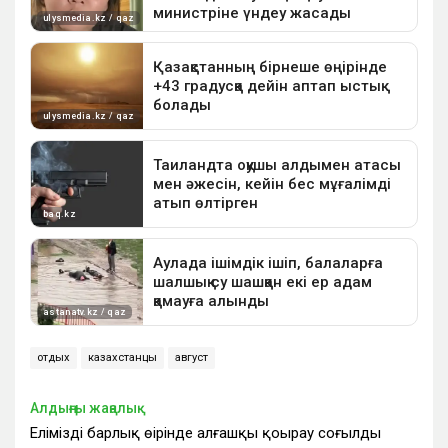
отдых
казахстанцы
август
Алдыңғы жаңалық
Еліміздің барлық өңірінде алғашқы қоңырау соғылды