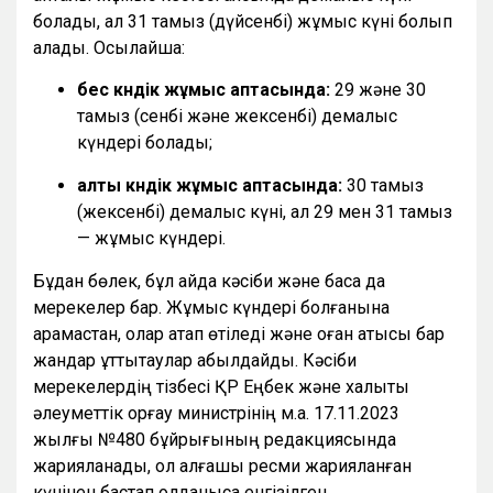
болады, ал 31 тамыз (дүйсенбі) жұмыс күні болып
қалады. Осылайша:
бес күндік жұмыс аптасында:
29 және 30
тамыз (сенбі және жексенбі) демалыс
күндері болады;
алты күндік жұмыс аптасында:
30 тамыз
(жексенбі) демалыс күні, ал 29 мен 31 тамыз
— жұмыс күндері.
Бұдан бөлек, бұл айда кәсіби және басқа да
мерекелер бар. Жұмыс күндері болғанына
қарамастан, олар атап өтіледі және оған қатысы бар
жандар құттықтаулар қабылдайды. Кәсіби
мерекелердің тізбесі ҚР Еңбек және халықты
әлеуметтік қорғау министрінің м.а. 17.11.2023
жылғы №480 бұйрығының редакциясында
жарияланады, ол алғашқы ресми жарияланған
күнінен бастап қолданысқа енгізілген.