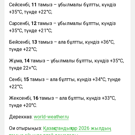
Сейсенбі,
11
тамыз – құбылмалы бұлтты, күндіз
+35°С, түнде +22°С;
Сәрсенбі,
12
тамыз – құбылмалы бұлтты, күндіз
+35°С, түнде +21°С;
Бейсенбі,
13
тамыз – ала бұлтты, күндіз +36°С,
түнде +22°С;
Жұма,
14
тамыз – құбылмалы бұлтты, күндіз +35°С,
түнде 22+°С;
Сенбі,
15
тамыз – ала бұлтты, күндіз +34°С, түнде
+22°С;
Жексенбі,
16
тамыз – ала бұлтты, күндіз +33°С,
түнде +20°С.
Дереккөз:
world-weather.ru
Оқи отырыңыз:
Қазақстандықтар 2026 жылдың