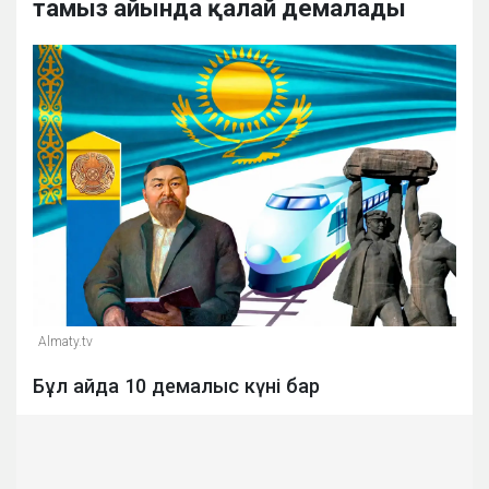
тамыз айында қалай демалады
Almaty.tv
Бұл айда 10 демалыс күні бар