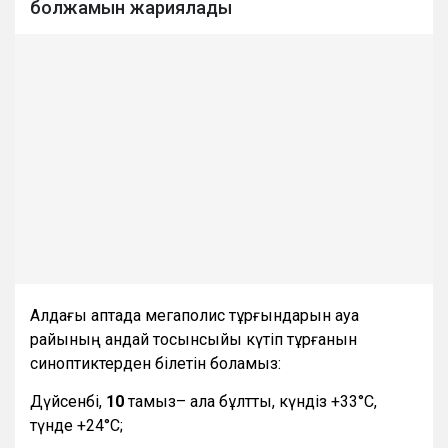
болжамын жариялады
Алдағы аптада мегаполис тұрғындарын ауа
райының қандай тосынсыйы күтіп тұрғанын
синоптиктерден білетін боламыз:
Дүйсенбі,
10
тамыз– ала бұлтты, күндіз +33°С,
түнде +24°С;