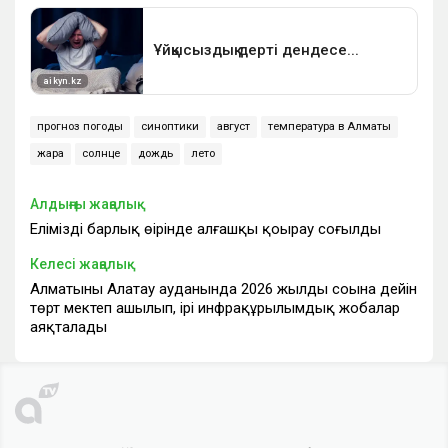
прогноз погоды
синоптики
август
температура в Алматы
жара
солнце
дождь
лето
Алдыңғы жаңалық
Еліміздің барлық өңірінде алғашқы қоңырау соғылды
Келесі жаңалық
Алматының Алатау ауданында 2026 жылдың соңына дейін
төрт мектеп ашылып, ірі инфрақұрылымдық жобалар
аяқталады