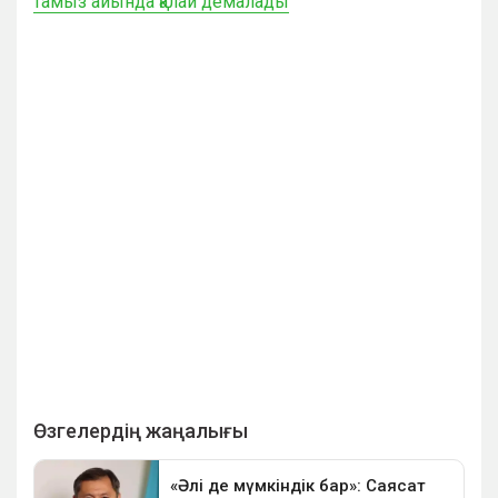
тамыз айында қалай демалады