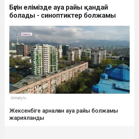
Бүгін елімізде ауа райы қандай
болады - синоптиктер болжамы
Аlmaty.tv
Жексенбіге арналған ауа райы болжамы
жарияланды