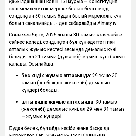
қабылданғаннан кейін 15 наурыз – Конституция
күні мемлекеттік мереке болып белгіленді,
сондықтан 30 тамыз бұдан былай мерекелік күн
болып саналмайды, - деп хабарлайды Almaty.tv.
Сонымен бірге, 2026 жылғы 30 тамыз жексенбіге
сәйкес келеді, сондықтан бұл күн әдеттегі пән
апталық жұмыс кестесі аясында демалыс күні
болады, ал 31 тамыз (дүйсенбі) жұмыс күні болып
қалады. Осылайша:
бес күндік жұмыс аптасында:
29 және 30
тамыз (сенбі және жексенбі) демалыс
күндері болады;
алты күндік жұмыс аптасында:
30 тамыз
(жексенбі) демалыс күні, ал 29 мен 31 тамыз
— жұмыс күндері.
Бұдан бөлек, бұл айда кәсіби және басқа да
мерекелер бар. Жұмыс күндері болғанына