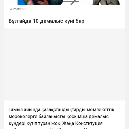
Almaty.tv
Бұл айда 10 демалыс күні бар
Тамыз айында қазақстандықтарды мемлекеттік
мерекелерге байланысты қосымша демалыс
күндері күтіп тұрған жоқ. Жаңа Конституция