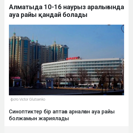
Алматыда 10-16 наурыз аралығында
ауа райы қандай болады
фото Victor Glutsenko
Синоптиктер бір аптаға арналған ауа райы
болжамын жариялады