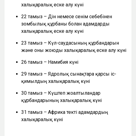
халықаралық еске алу күні
22 тамыз – Дін немесе сенім себебінен
зомбылық құрбаны болған адамдарды
халықаралық еске алу күні
23 тамыз – Күл-саудасының құрбандарын
және оны жоюды халықаралық еске алу күні
26 тамыз – Намибия күні
29 тамыз – Ядролық сынақтарға қарсы іс-
қимылдың халықаралық күні
30 тамыз – Күштеп жоғалтылғандар
құрбандарының халықаралық күні
31 тамыз – Африка текті адамдардың
халықаралық күні