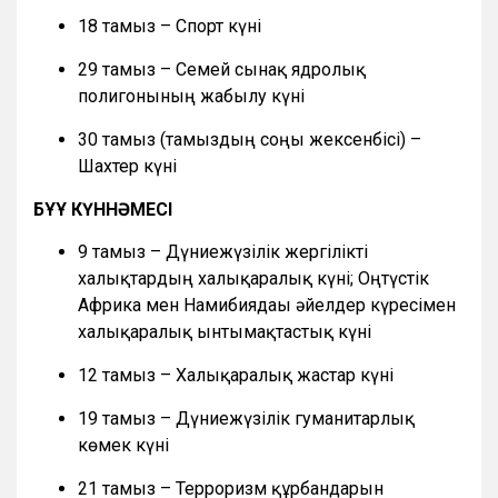
18 тамыз – Спорт күні
29 тамыз – Семей сынақ ядролық
полигонының жабылу күні
30 тамыз (тамыздың соңғы жексенбісі) –
Шахтер күні
БҰҰ КҮННӘМЕСІ
9 тамыз – Дүниежүзілік жергілікті
халықтардың халықаралық күні; Оңтүстік
Африка мен Намибиядағы әйелдер күресімен
халықаралық ынтымақтастық күні
12 тамыз – Халықаралық жастар күні
19 тамыз – Дүниежүзілік гуманитарлық
көмек күні
21 тамыз – Терроризм құрбандарын