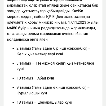
қарамастан, олар атап өтіледі және оған қатысы бар
жандар құттықтаулар қабылдайды. Кәсіби
мерекелердің тізбесі ҚР Еңбек және халықты
әлеуметтік қорғау министрінің м.а. 17.11.2023 жылғы
№480 бұйрығының редакциясында жарияланады,
ол алғашқы ресми жарияланған күнінен бастап
қолданысқа енгізілген.
2 тамыз (тамыздың бірінші жексенбісі) –
Көлік қызметкерлері күні
3 тамыз – ТТеміржол көлігі қызметкерлері
күні
10 тамыз – Абай күні
9 тамыз (тамыздың екінші жексенбісі) –
Құрылысшы күн
18 тамыз – Шекарашылар күні