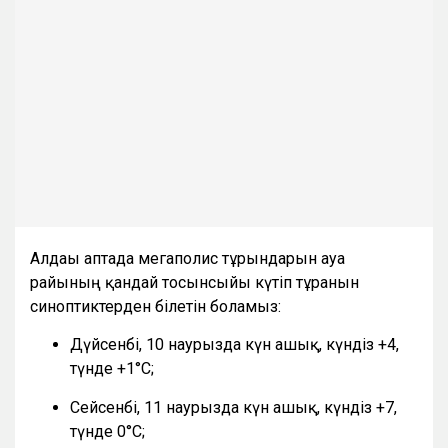
Алдағы аптада мегаполис тұрғындарын ауа
райының қандай тосынсыйы күтіп тұрғанын
синоптиктерден білетін боламыз:
Дүйсенбі, 10 наурызда күн ашық, күндіз +4,
түнде +1°C;
Сейсенбі, 11 наурызда күн ашық, күндіз +7,
түнде 0°C;