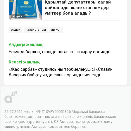
отдых
казахстанцы
август
Алдыңғы жаңалық
Еліміздің барлық өңірінде алғашқы қоңырау соғылды
Келесі жаңалық
«Жас сарбаз» студиясының тәрбиеленушісі «Славян
базары» байқауында екінші орынды иеленді
21.07.2022 жылғы №KZ10VPY00052326 Мерзімді баспасөз
басылымын, ақпараттық агенттікті және желілік басылымды
есепке қою туралы куәлігі, ҚР Ақпарат және қоғамдық даму
министрлігінің Ақпарат комитетімен берілген.