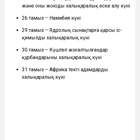
және оны жоюды халықаралық еске алу күні
26 тамыз – Намибия күні
29 тамыз – Ядролық сынақтарға қарсы іс-
қимылдың халықаралық күні
30 тамыз – Күштеп жоғалтылғандар
құрбандарының халықаралық күні
31 тамыз – Африка текті адамдардың
халықаралық күні