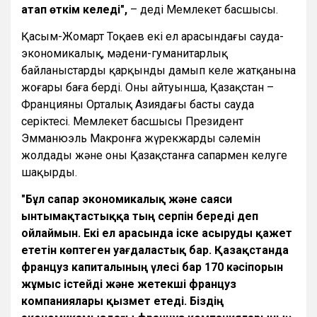
атап өткім келеді",
– деді Мемлекет басшысы.
Қасым-Жомарт Тоқаев екі ел арасындағы сауда-
экономикалық, мәдени-гуманитарлық
байланыстардың қарқынды дамып келе жатқанына
жоғары баға берді. Оның айтуынша, Қазақстан –
Францияның Орталық Азиядағы басты сауда
серіктесі. Мемлекет басшысы Президент
Эмманюэль Макронға жүрекжарды сәлемін
жолдады және оны Қазақстанға сапармен келуге
шақырды.
"Бұл сапар экономикалық және саяси
ынтымақтастыққа тың серпін береді деп
ойлаймын. Екі ел арасында іске асыруды қажет
ететін көптеген уағдаластық бар. Қазақстанда
француз капиталының үлесі бар 170 кәсіпорын
жұмыс істейді және жетекші француз
компаниялары қызмет етеді. Біздің