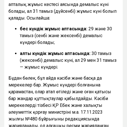
апталық жұмыс кестесі аясында демалыс күні
болады, ал 31 тамыз (дүйсенбі) жұмыс күні болып
қалады. Осылайша:
бес күндік жұмыс аптасында:
29 және 30
тамыз (сенбі және жексенбі) демалыс
күндері болады;
алты күндік жұмыс аптасында:
30 тамыз
(жексенбі) демалыс күні, ал 29 мен 31 тамыз
— жұмыс күндері.
Бұдан бөлек, бұл айда кәсіби және басқа да
мерекелер бар. Жұмыс күндері болғанына
қарамастан, олар атап өтіледі және оған қатысы
бар жандар құттықтаулар қабылдайды. Кәсіби
мерекелердің тізбесі ҚР Еңбек және халықты
әлеуметтік қорғау министрінің м.а. 17.11.2023
жылғы №480 бұйрығының редакциясында
жарияланады, ол алғашқы ресми жарияланған