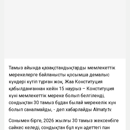
Тамыз айында қазақстандықтарды мемлекеттік
мерекелерге байланысты қосымша демалыс
күндері күтіп тұрған жоқ. Жаңа Конституция
қабылданғаннан кейін 15 наурыз – Конституция
күні мемлекеттік мереке болып белгіленді,
сондықтан 30 тамыз бұдан былай мерекелік күн
болып саналмайды, - деп хабарлайды Almaty.tv.
Сонымен бірге, 2026 жылғы 30 тамыз жексенбіге
сәйкес келеді, сондықтан бұл күн әдеттегі пән