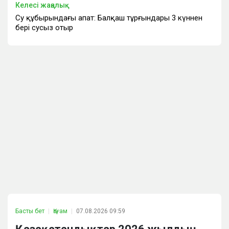
Келесі жаңалық
Су құбырындағы апат: Балқаш тұрғындары 3 күннен
бері сусыз отыр
Басты бет
Қоғам
07.08.2026 09:59