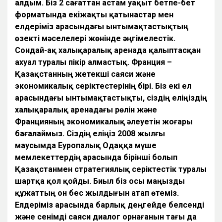
алдым. Біз 2 сағаттан астам уақыт бетпе-бет
форматында екіжақты қатынастар мен
елдеріміз арасындағы ынтымақтастықтың
өзекті мәселелері жөнінде әңгімелестік.
Сондай-ақ халықаралық аренада қалыптасқан
ахуал туралы пікір алмастық. Франция –
Қазақстанның жетекші саяси және
экономикалық серіктестерінің бірі. Біз екі ел
арасындағы ынтымақтастықты, сіздің еліңіздің
халықаралық аренадағы рөлін және
Францияның экономикалық әлеуетін жоғары
бағалаймыз. Сіздің еліңіз 2008 жылғы
маусымда Еуропалық Одаққа мүше
мемлекеттердің арасында бірінші болып
Қазақстанмен стратегиялық серіктестік туралы
шартқа қол қойды. Биыл біз осы маңызды
құжаттың он бес жылдығын атап өтеміз.
Елдеріміз арасында барлық деңгейде белсенді
және сенімді саяси диалог орнағанын тағы да