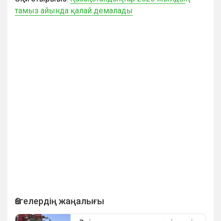
тамыз айында қалай демалады