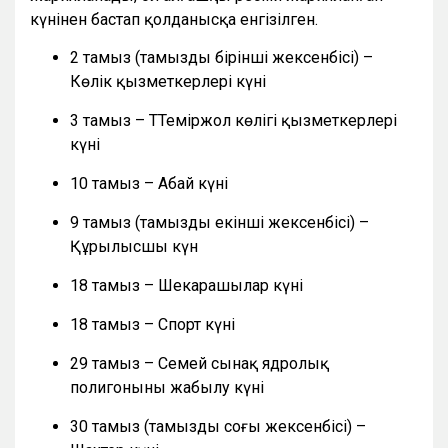
күнінен бастап қолданысқа енгізілген.
2 тамыз (тамыздың бірінші жексенбісі) –
Көлік қызметкерлері күні
3 тамыз – ТТеміржол көлігі қызметкерлері
күні
10 тамыз – Абай күні
9 тамыз (тамыздың екінші жексенбісі) –
Құрылысшы күн
18 тамыз – Шекарашылар күні
18 тамыз – Спорт күні
29 тамыз – Семей сынақ ядролық
полигонының жабылу күні
30 тамыз (тамыздың соңғы жексенбісі) –