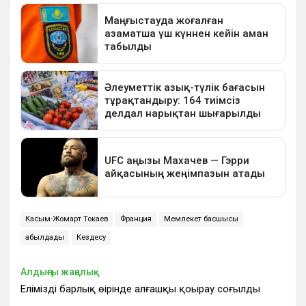
Касым-Жомарт Токаев
Франция
Мемлекет басшысы
қабылдады
Кездесу
Алдыңғы жаңалық
Еліміздің барлық өңірінде алғашқы қоңырау соғылды