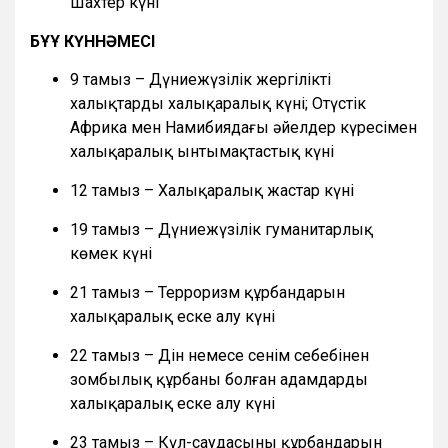
Шахтер күні
БҰҰ КҮННӘМЕСІ
9 тамыз – Дүниежүзілік жергілікті
халықтардың халықаралық күні; Оңтүстік
Африка мен Намибиядағы әйелдер күресімен
халықаралық ынтымақтастық күні
12 тамыз – Халықаралық жастар күні
19 тамыз – Дүниежүзілік гуманитарлық
көмек күні
21 тамыз – Терроризм құрбандарын
халықаралық еске алу күні
22 тамыз – Дін немесе сенім себебінен
зомбылық құрбаны болған адамдарды
халықаралық еске алу күні
23 тамыз – Күл-саудасының құрбандарын