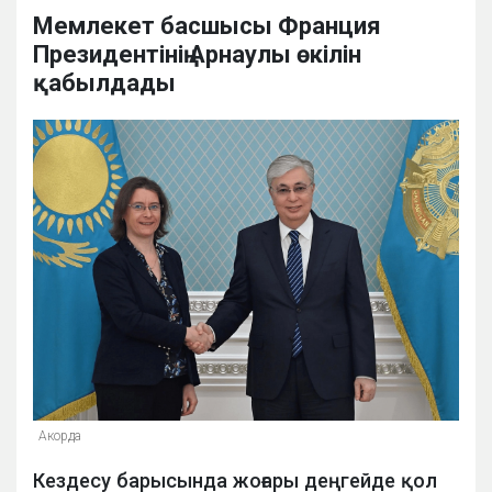
Мемлекет басшысы Франция
Президентінің Арнаулы өкілін
қабылдады
Акорда
Кездесу барысында жоғары деңгейде қол