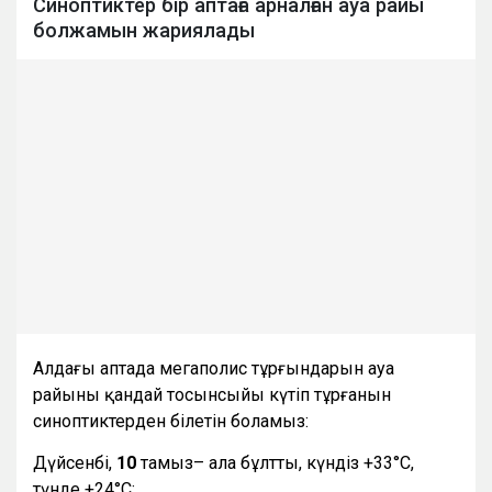
Синоптиктер бір аптаға арналған ауа райы
болжамын жариялады
Алдағы аптада мегаполис тұрғындарын ауа
райының қандай тосынсыйы күтіп тұрғанын
синоптиктерден білетін боламыз:
Дүйсенбі,
10
тамыз– ала бұлтты, күндіз +33°С,
түнде +24°С;