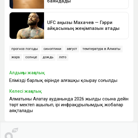
прогноз погоды
синоптики
август
температура в Алматы
жара
солнце
дождь
лето
Алдыңғы жаңалық
Еліміздің барлық өңірінде алғашқы қоңырау соғылды
Келесі жаңалық
Алматының Алатау ауданында 2026 жылдың соңына дейін
төрт мектеп ашылып, ірі инфрақұрылымдық жобалар
аяқталады