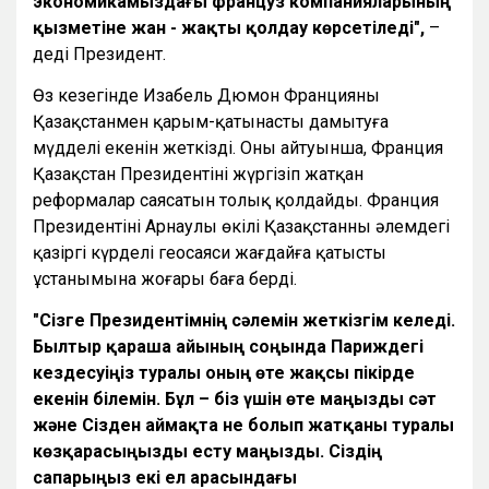
экономикамыздағы француз компанияларының
қызметіне жан - жақты қолдау көрсетіледі",
–
деді Президент.
Өз кезегінде Изабель Дюмон Францияның
Қазақстанмен қарым-қатынасты дамытуға
мүдделі екенін жеткізді. Оның айтуынша, Франция
Қазақстан Президентінің жүргізіп жатқан
реформалар саясатын толық қолдайды. Франция
Президентінің Арнаулы өкілі Қазақстанның әлемдегі
қазіргі күрделі геосаяси жағдайға қатысты
ұстанымына жоғары баға берді.
"Сізге Президентімнің сәлемін жеткізгім келеді.
Былтыр қараша айының соңында Париждегі
кездесуіңіз туралы оның өте жақсы пікірде
екенін білемін. Бұл – біз үшін өте маңызды сәт
және Сізден аймақта не болып жатқаны туралы
көзқарасыңызды есту маңызды. Сіздің
сапарыңыз екі ел арасындағы