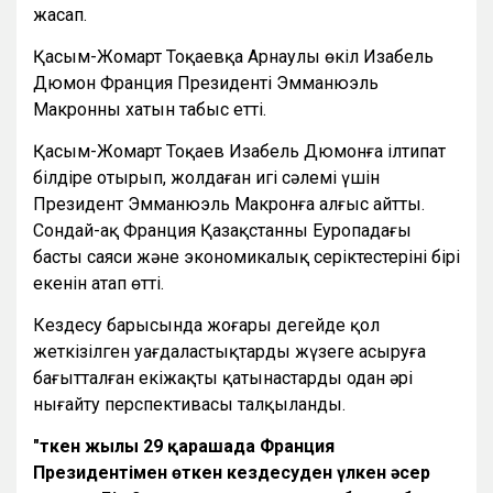
жасап.
Қасым-Жомарт Тоқаевқа Арнаулы өкіл Изабель
Дюмон Франция Президенті Эмманюэль
Макронның хатын табыс етті.
Қасым-Жомарт Тоқаев Изабель Дюмонға ілтипат
білдіре отырып, жолдаған игі сәлемі үшін
Президент Эмманюэль Макронға алғыс айтты.
Сондай-ақ Франция Қазақстанның Еуропадағы
басты саяси және экономикалық серіктестерінің бірі
екенін атап өтті.
Кездесу барысында жоғары деңгейде қол
жеткізілген уағдаластықтарды жүзеге асыруға
бағытталған екіжақты қатынастарды одан әрі
нығайту перспективасы талқыланды.
"Өткен жылы 29 қарашада Франция
Президентімен өткен кездесуден үлкен әсер