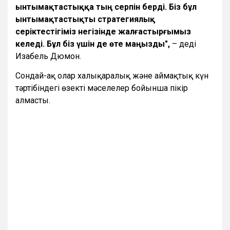
ынтымақтастыққа тың серпін берді. Біз бұл
ынтымақтастықты стратегиялық
серіктестігіміз негізінде жалғастырғымыз
келеді. Бұл біз үшін де өте маңызды",
– деді
Изабель Дюмон.
Сондай-ақ олар халықаралық және аймақтық күн
тәртібіндегі өзекті мәселелер бойынша пікір
алмасты.