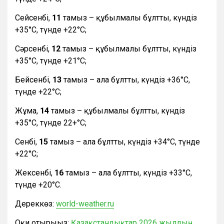
Сейсенбі,
11
тамыз – құбылмалы бұлтты, күндіз
+35°С, түнде +22°С;
Сәрсенбі,
12
тамыз – құбылмалы бұлтты, күндіз
+35°С, түнде +21°С;
Бейсенбі,
13
тамыз – ала бұлтты, күндіз +36°С,
түнде +22°С;
Жұма,
14
тамыз – құбылмалы бұлтты, күндіз
+35°С, түнде 22+°С;
Сенбі,
15
тамыз – ала бұлтты, күндіз +34°С, түнде
+22°С;
Жексенбі,
16
тамыз – ала бұлтты, күндіз +33°С,
түнде +20°С.
Дереккөз:
world-weather.ru
Оқи отырыңыз:
Қазақстандықтар 2026 жылдың