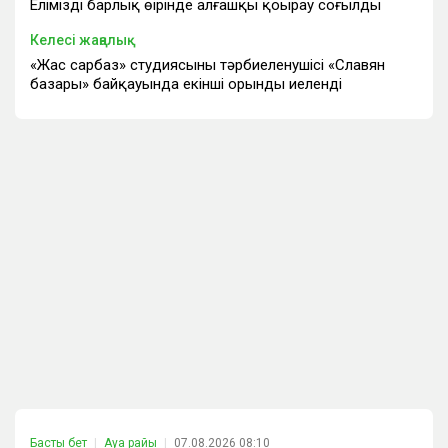
Еліміздің барлық өңірінде алғашқы қоңырау соғылды
Келесі жаңалық
«Жас сарбаз» студиясының тәрбиеленушісі «Славян
базары» байқауында екінші орынды иеленді
Басты бет
Ауа райы
07.08.2026 08:10