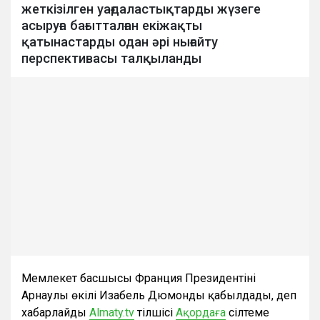
жеткізілген уағдаластықтарды жүзеге
асыруға бағытталған екіжақты
қатынастарды одан әрі нығайту
перспективасы талқыланды
Мемлекет басшысы Франция Президентінің
Арнаулы өкілі Изабель Дюмонды қабылдады, деп
хабарлайды
Almaty.tv
тілшісі
Ақордаға
сілтеме