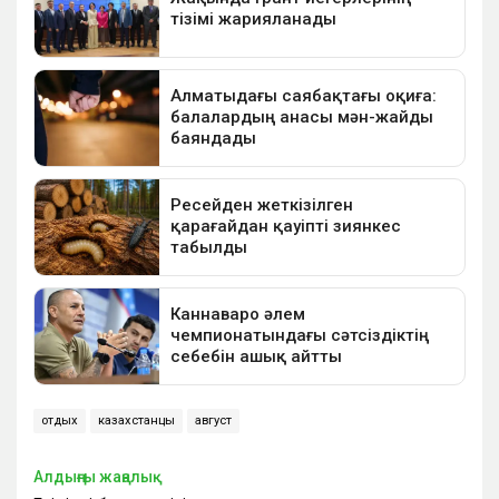
отдых
казахстанцы
август
Алдыңғы жаңалық