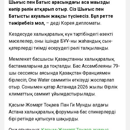
Шығыс пен Батыс арасындағы аса маңызды
көпір рөлін атқарып отыр. Сіз Шығыс пен
Батыстың ахуалын жақсы түсінесіз. Бұл ретте
тәжірибеңіз мол,
– деді Корея дипломаты.
Кездесуде халықаралық күн тәртібіндегі өзекті
мәселелер, оның ішінде БҰҰ-ның жаһандық сын-
қатерлерді тиімді еңсерудегі рөлі талқыланды.
Мемлекет басшысы Қазақстанның халықаралық
бастамаларына да тоқталды. Бас Ассамблеяның 79-
шы сессиясы аясында Қазақстан Франциямен
бірлесіп, One Water саммитін өткізуді жоспарлап
отыр. Сонымен қатар Астанада 2026 жылы Өңірлік
климаттық саммит ұйымдастырылады.
Қасым-Жомарт Тоқаев Пан Ги Мунды алдағы
Астана халықаралық форумына бас спикерлердің
бірі ретінде қатысуға шақырды.
Оқи отырыңыз:
Қасым-Жомарт Тоқаев жұмыс