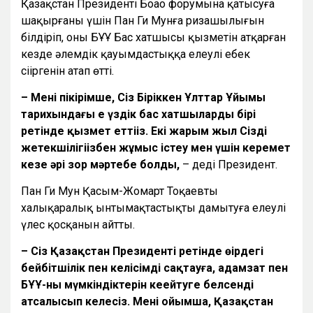
Қазақстан Президенті Боао форумына қатысуға
шақырғаны үшін Пан Ги Мунға ризашылығын
білдіріп, оның БҰҰ Бас хатшысы қызметін атқарған
кезде әлемдік қауымдастыққа елеулі еңбек
сіңіргенін атап өтті.
– Менің пікірімше, Сіз Біріккен Ұлттар Ұйымы
тарихындағы ең үздік бас хатшылардың бірі
ретінде қызмет еттіңіз. Екі жарым жыл Сіздің
жетекшілігіңізбен жұмыс істеу мен үшін керемет
кезең әрі зор мәртебе болды,
– деді Президент.
Пан Ги Мун Қасым-Жомарт Тоқаевтың
халықаралық ынтымақтастықты дамытуға елеулі
үлес қосқанын айтты.
– Сіз Қазақстан Президенті ретінде өңірдегі
бейбітшілік пен келісімді сақтауға, адамзат пен
БҰҰ-ның мүмкіндіктерін кеңейтуге белсенді
атсалысып келесіз. Менің ойымша, Қазақстан