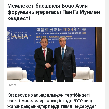
Мемлекет басшысы Боао Азия
форумының төрағасы Пан Ги Мунмен
кездесті
Ақорда
Кездесуде халықаралық күн тәртібіндегі
өзекті мәселелер, оның ішінде БҰҰ-ның
жаһандық сын-қатерлерді тиімді еңсерудегі