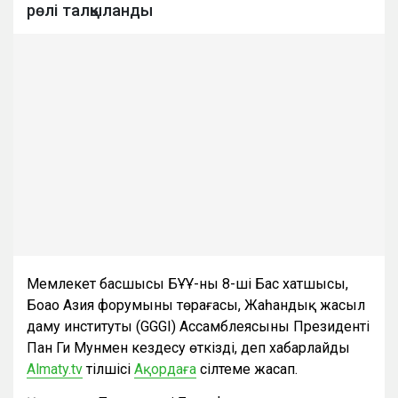
рөлі талқыланды
Мемлекет басшысы БҰҰ-ның 8-ші Бас хатшысы,
Боао Азия форумының төрағасы, Жаһандық жасыл
даму институты (GGGI) Ассамблеясының Президенті
Пан Ги Мунмен кездесу өткізді, деп хабарлайды
Almaty.tv
тілшісі
Ақордаға
сілтеме жасап.