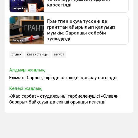
отдых
казахстанцы
август
Алдыңғы жаңалық
Еліміздің барлық өңірінде алғашқы қоңырау соғылды
Келесі жаңалық
«Жас сарбаз» студиясының тәрбиеленушісі «Славян
базары» байқауында екінші орынды иеленді