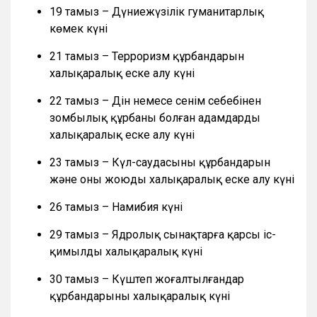
19 тамыз – Дүниежүзілік гуманитарлық
көмек күні
21 тамыз – Терроризм құрбандарын
халықаралық еске алу күні
22 тамыз – Дін немесе сенім себебінен
зомбылық құрбаны болған адамдарды
халықаралық еске алу күні
23 тамыз – Күл-саудасының құрбандарын
және оны жоюды халықаралық еске алу күні
26 тамыз – Намибия күні
29 тамыз – Ядролық сынақтарға қарсы іс-
қимылдың халықаралық күні
30 тамыз – Күштеп жоғалтылғандар
құрбандарының халықаралық күні