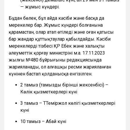
— жұмыс күндері.
Бұдан бөлек, бұл айда кәсіби және басқа да
мерекелер бар. Жұмыс күндері болғанына
қарамастан, олар атап өтіледі және оған қатысы
бар жандар құттықтаулар қабылдайды. Кәсіби
мерекелердің тізбесі ҚР Еңбек және халықты
әлеуметтік қорғау министрінің м.а. 17.11.2023
жылғы №480 бұйрығының редакциясында
жарияланады, ол алғашқы ресми жарияланған
күнінен бастап қолданысқа енгізілген.
2 тамыз (тамыздың бірінші жексенбісі) –
Көлік қызметкерлері күні
3 тамыз – ТТеміржол көлігі қызметкерлері
күні
10 тамыз – Абай күні