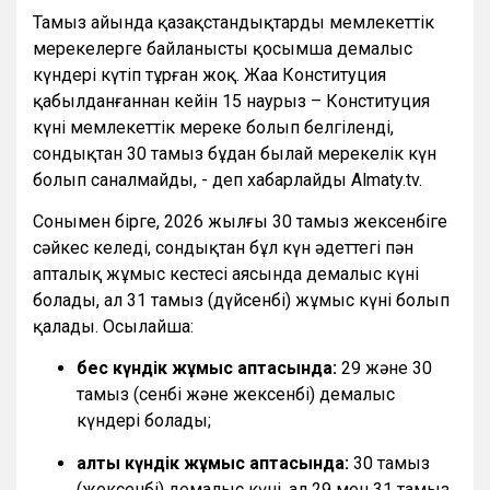
Тамыз айында қазақстандықтарды мемлекеттік
мерекелерге байланысты қосымша демалыс
күндері күтіп тұрған жоқ. Жаңа Конституция
қабылданғаннан кейін 15 наурыз – Конституция
күні мемлекеттік мереке болып белгіленді,
сондықтан 30 тамыз бұдан былай мерекелік күн
болып саналмайды, - деп хабарлайды Almaty.tv.
Сонымен бірге, 2026 жылғы 30 тамыз жексенбіге
сәйкес келеді, сондықтан бұл күн әдеттегі пән
апталық жұмыс кестесі аясында демалыс күні
болады, ал 31 тамыз (дүйсенбі) жұмыс күні болып
қалады. Осылайша:
бес күндік жұмыс аптасында:
29 және 30
тамыз (сенбі және жексенбі) демалыс
күндері болады;
алты күндік жұмыс аптасында:
30 тамыз
(жексенбі) демалыс күні, ал 29 мен 31 тамыз