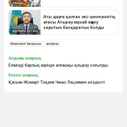
Мемлекет басшысы
встреча
Алдыңғы жаңалық
Еліміздің барлық өңірінде алғашқы қоңырау соғылды
Келесі жаңалық
Қасым-Жомарт Тоқаев Чжао Лэцзимен кездесті