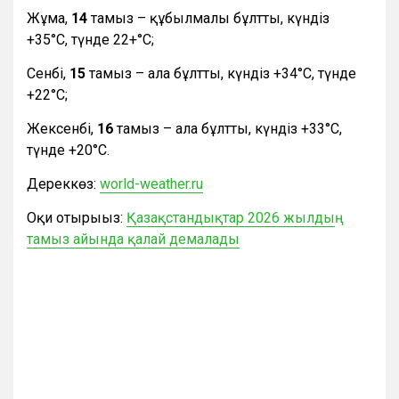
Жұма,
14
тамыз – құбылмалы бұлтты, күндіз
+35°С, түнде 22+°С;
Сенбі,
15
тамыз – ала бұлтты, күндіз +34°С, түнде
+22°С;
Жексенбі,
16
тамыз – ала бұлтты, күндіз +33°С,
түнде +20°С.
Дереккөз:
world-weather.ru
Оқи отырыңыз:
Қазақстандықтар 2026 жылдың
тамыз айында қалай демалады