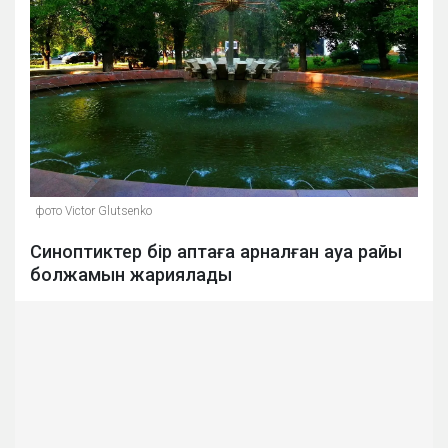
фото Victor Glutsenko
Синоптиктер бір аптаға арналған ауа райы
болжамын жариялады