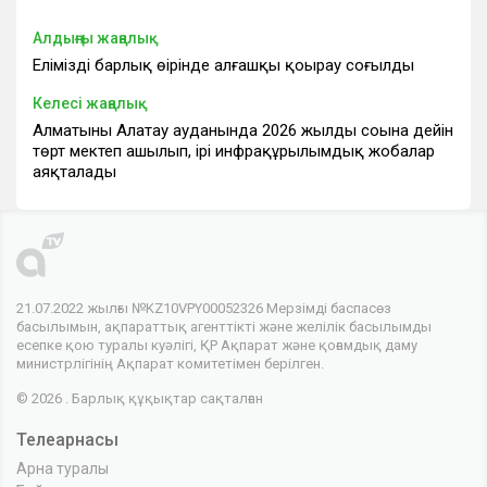
Алдыңғы жаңалық
Еліміздің барлық өңірінде алғашқы қоңырау соғылды
Келесі жаңалық
Алматының Алатау ауданында 2026 жылдың соңына дейін
төрт мектеп ашылып, ірі инфрақұрылымдық жобалар
аяқталады
21.07.2022 жылғы №KZ10VPY00052326 Мерзімді баспасөз
басылымын, ақпараттық агенттікті және желілік басылымды
есепке қою туралы куәлігі, ҚР Ақпарат және қоғамдық даму
министрлігінің Ақпарат комитетімен берілген.
© 2026 . Барлық құқықтар сақталған
Телеарнасы
Арна туралы