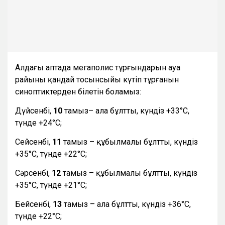
Алдағы аптада мегаполис тұрғындарын ауа
райының қандай тосынсыйы күтіп тұрғанын
синоптиктерден білетін боламыз:
Дүйсенбі,
10
тамыз– ала бұлтты, күндіз +33°С,
түнде +24°С;
Сейсенбі,
11
тамыз – құбылмалы бұлтты, күндіз
+35°С, түнде +22°С;
Сәрсенбі,
12
тамыз – құбылмалы бұлтты, күндіз
+35°С, түнде +21°С;
Бейсенбі,
13
тамыз – ала бұлтты, күндіз +36°С,
түнде +22°С;