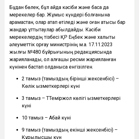
Бұдан бөлек, бұл айда кәсіби және басқа да
мерекелер бар. Жұмыс күндері болғанына
қарамастан, олар атап өтіледі және оған қатысы бар
жандар құттықтаулар қабылдайды. Кәсіби
мерекелердің тізбесі ҚР Еңбек және халықты
әлеуметтік қорғау министрінің м.а. 17.11.2023
жылғы №480 бұйрығының редакциясында
жарияланады, ол алғашқы ресми жарияланған
күнінен бастап қолданысқа енгізілген.
2 тамыз (тамыздың бірінші жексенбісі) –
Көлік қызметкерлері күні
3 тамыз – ТТеміржол көлігі қызметкерлері
күні
10 тамыз – Абай күні
9 тамыз (тамыздың екінші жексенбісі) –
Құрылысшы күн