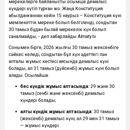
мерекелерге байланысты қосымша демалыс
күндері күтіп тұрған жоқ. Жаңа Конституция
қабылданғаннан кейін 15 наурыз – Конституция күні
мемлекеттік мереке болып белгіленді, сондықтан
30 тамыз бұдан былай мерекелік күн болып
саналмайды, - деп хабарлайды Almaty.tv.
Сонымен бірге, 2026 жылғы 30 тамыз жексенбіге
сәйкес келеді, сондықтан бұл күн әдеттегі пән
апталық жұмыс кестесі аясында демалыс күні
болады, ал 31 тамыз (дүйсенбі) жұмыс күні болып
қалады. Осылайша:
бес күндік жұмыс аптасында:
29 және 30
тамыз (сенбі және жексенбі) демалыс
күндері болады;
алты күндік жұмыс аптасында:
30 тамыз
(жексенбі) демалыс күні, ал 29 мен 31 тамыз
— жұмыс күндері.