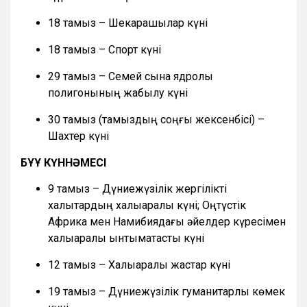
18 тамыз – Шекарашылар күні
18 тамыз – Спорт күні
29 тамыз – Семей сынақ ядролық
полигонының жабылу күні
30 тамыз (тамыздың соңғы жексенбісі) –
Шахтер күні
БҰҰ КҮННӘМЕСІ
9 тамыз – Дүниежүзілік жергілікті
халықтардың халықаралық күні; Оңтүстік
Африка мен Намибиядағы әйелдер күресімен
халықаралық ынтымақтастық күні
12 тамыз – Халықаралық жастар күні
19 тамыз – Дүниежүзілік гуманитарлық көмек