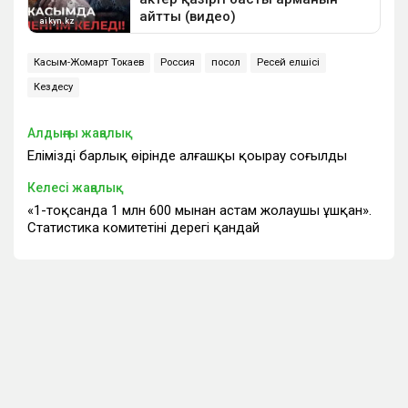
Касым-Жомарт Токаев
Россия
посол
Ресей елшісі
Кездесу
Алдыңғы жаңалық
Еліміздің барлық өңірінде алғашқы қоңырау соғылды
Келесі жаңалық
«1-тоқсанда 1 млн 600 мыңнан астам жолаушы ұшқан».
Статистика комитетінің дерегі қандай