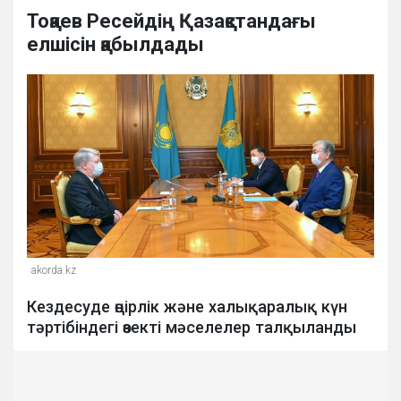
Тоқаев Ресейдің Қазақстандағы
елшісін қабылдады
akorda.kz
Кездесуде өңірлік және халықаралық күн
тәртібіндегі өзекті мәселелер талқыланды