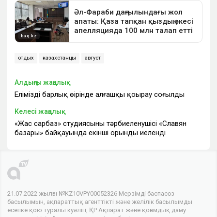
отдых
казахстанцы
август
Алдыңғы жаңалық
Еліміздің барлық өңірінде алғашқы қоңырау соғылды
Келесі жаңалық
«Жас сарбаз» студиясының тәрбиеленушісі «Славян
базары» байқауында екінші орынды иеленді
21.07.2022 жылғы №KZ10VPY00052326 Мерзімді баспасөз
басылымын, ақпараттық агенттікті және желілік басылымды
есепке қою туралы куәлігі, ҚР Ақпарат және қоғамдық даму