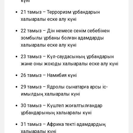
күні
21 тамыз – Терроризм құрбандарын
халықаралық еске алу күні
22 тамыз – Дін немесе сенім себебінен
зомбылық құрбаны болған адамдарды
халықаралық еске алу күні
23 тамыз – Күл-саудасының құрбандарын
және оны жоюды халықаралық еске алу күні
26 тамыз – Намибия күні
29 тамыз – Ядролық сынақтарға қарсы іс-
қимылдың халықаралық күні
30 тамыз – Күштеп жоғалтылғандар
құрбандарының халықаралық күні
31 тамыз – Африка текті адамдардың
халықаралық күні