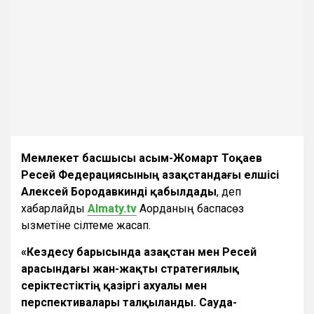
Мемлекет басшысы Қасым-Жомарт Тоқаев
Ресей Федерациясының Қазақстандағы елшісі
Алексей Бородавкинді қабылдады
, деп
хабарлайды
Almaty.tv
Ақорданың баспасөз
қызметіне сілтеме жасап.
«
Кездесу барысында Қазақстан мен Ресей
арасындағы жан-жақты стратегиялық
серіктестіктің қазіргі ахуалы мен
перспективалары талқыланды. Сауда-