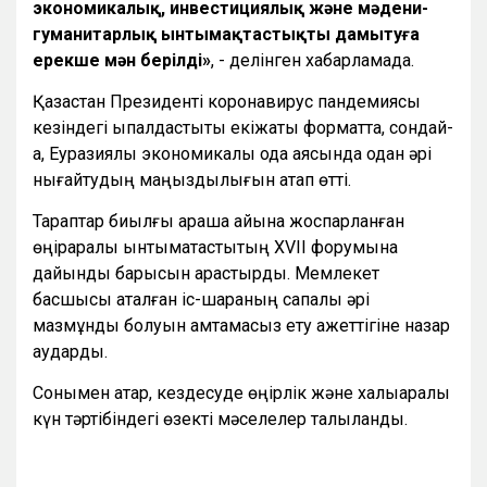
экономикалық, инвестициялық және мәдени-
гуманитарлық ынтымақтастықты дамытуға
ерекше мән берілді
»
, - делінген хабарламада.
Қазақстан Президенті коронавирус пандемиясы
кезіндегі ықпалдастықты екіжақты форматта, сондай-
ақ, Еуразиялық экономикалық одақ аясында одан әрі
нығайтудың маңыздылығын атап өтті.
Тараптар биылғы қараша айына жоспарланған
өңіраралық ынтымақтастықтың XVII форумына
дайындық барысын қарастырды. Мемлекет
басшысы аталған іс-шараның сапалы әрі
мазмұнды болуын қамтамасыз ету қажеттігіне назар
аударды.
Сонымен қатар, кездесуде өңірлік және халықаралық
күн тәртібіндегі өзекті мәселелер талқыланды.