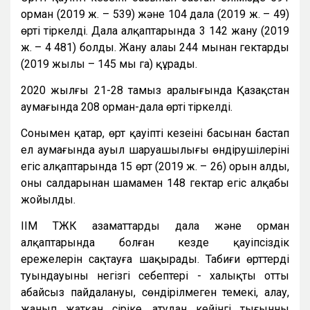
орман (2019 ж. – 539) және 104 дала (2019 ж. – 49)
өрті тіркелді. Дала алқаптарында 3 142 жану (2019
ж. – 4 481) болды. Жану алаңы 244 мыңнан гектарды
(2019 жылы – 145 мың га) құрады.
2020 жылғы 21-28 тамыз аралығында Қазақстан
аумағында 208 орман-дала өрті тіркелді.
Сонымен қатар, өрт қауіпті кезеңінің басынан бастап
ел аумағында ауыл шаруашылығы өндірушілерінің
егіс алқаптарында 15 өрт (2019 ж. – 26) орын алды,
оның салдарынан шамамен 148 гектар егіс алқабы
жойылды.
ІІМ ТЖК азаматтарды дала және орман
алқаптарында болған кезде қауіпсіздік
ережелерін сақтауға шақырады. Табиғи өрттердің
туындауының негізгі себептері - халықтың отты
абайсыз пайдалануы, сөндірілмеген темекі, алау,
жанып жатқан сіріңке, атудан кейінгі тығынның