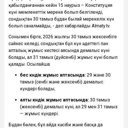
қабылданғаннан кейін 15 наурыз – Конституция
күні мемлекеттік мереке болып белгіленді,
сондықтан 30 тамыз бұдан былай мерекелік күн
болып саналмайды, - деп хабарлайды Almaty.tv.
Сонымен бірге, 2026 жылғы 30 тамыз жексенбіге
сәйкес келеді, сондықтан бұл күн әдеттегі пән
апталық жұмыс кестесі аясында демалыс күні
болады, ал 31 тамыз (дүйсенбі) жұмыс күні болып
қалады. Осылайша:
бес күндік жұмыс аптасында:
29 және 30
тамыз (сенбі және жексенбі) демалыс
күндері болады;
алты күндік жұмыс аптасында:
30 тамыз
(жексенбі) демалыс күні, ал 29 мен 31 тамыз
— жұмыс күндері.
Бұдан бөлек, бұл айда кәсіби және басқа да