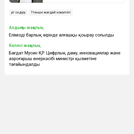
өрт сөндіру
Төтенше жағдай комитеті
Алдыңғы жаңалық
Еліміздің барлық өңірінде алғашқы қоңырау соғылды
Келесі жаңалық
Бағдат Мусин ҚР Цифрлық даму, инновациялар және
аэроғарыш өнеркәсібі министрі қызметіне
тағайындалды