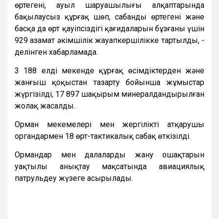
өртегені, ауыл шаруашылығы алқаптарында
бақылаусыз құрғақ шөп, сабанды өртегені және
басқа да өрт қауіпсіздігі қағидаларын бұзғаны үшін
929 азамат әкімшілік жауапкершілікке тартылды, -
делінген хабарламада.
3 188 елді мекенде құрғақ өсімдіктерден және
жанғыш қоқыстан тазарту бойынша жұмыстар
жүргізілді, 17 897 шақырым минералдандырылған
жолақ жасалды.
Орман мекемелері мен жергілікті атқарушы
органдармен 18 өрт-тактикалық сабақ өткізілді.
Ормандар мен далалардың жану ошақтарын
уақтылы анықтау мақсатында авиациялық
патрульдеу жүзеге асырылады.