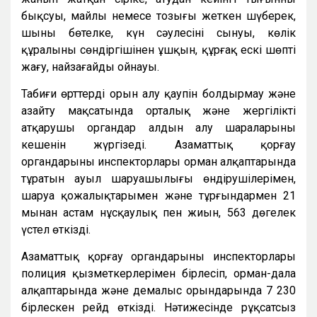
бықсуы, майлы немесе тозығы жеткен шүберек,
шыны бөтелке, күн сәулесінің сынуы, көлік
құралының сөндіргішінен ұшқын, құрғақ ескі шөпті
жағу, найзағайдың ойнауы.
Табиғи өрттердің орын алу қаупін болдырмау және
азайту мақсатында орталық және жергілікті
атқарушы органдар алдын алу шараларының
кешенін жүргізеді. Азаматтық қорғау
органдарының инспекторлары орман алқаптарында
тұратын ауыл шаруашылығы өндірушілерімен,
шаруа қожалықтарымен және тұрғындармен 21
мыңнан астам нұсқаулық пен жиын, 563 дөңгелек
үстел өткізді.
Азаматтық қорғау органдарының инспекторлары
полиция қызметкерлерімен бірлесіп, орман-дала
алқаптарында және демалыс орындарында 7 230
бірлескен рейд өткізді. Нәтижесінде рұқсатсыз