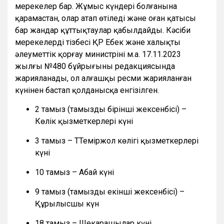
мерекелер бар. Жұмыс күндері болғанына
қарамастан, олар атап өтіледі және оған қатысы
бар жандар құттықтаулар қабылдайды. Кәсіби
мерекелердің тізбесі ҚР Еңбек және халықты
әлеуметтік қорғау министрінің м.а. 17.11.2023
жылғы №480 бұйрығының редакциясында
жарияланады, ол алғашқы ресми жарияланған
күнінен бастап қолданысқа енгізілген.
2 тамыз (тамыздың бірінші жексенбісі) –
Көлік қызметкерлері күні
3 тамыз – ТТеміржол көлігі қызметкерлері
күні
10 тамыз – Абай күні
9 тамыз (тамыздың екінші жексенбісі) –
Құрылысшы күн
18 тамыз – Шекарашылар күні