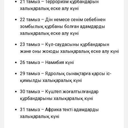
21 тамыз – Терроризм құрбандарын
халықаралық еске алу күні
22 тамыз – Дін немесе сенім себебінен
зомбылық құрбаны болған адамдарды
халықаралық еске алу күні
23 тамыз – Күл-саудасының құрбандарын
және оны жоюды халықаралық еске алу күні
26 тамыз – Намибия күні
29 тамыз – Ядролық сынақтарға қарсы іс-
қимылдың халықаралық күні
30 тамыз – Күштеп жоғалтылғандар
құрбандарының халықаралық күні
31 тамыз – Африка текті адамдардың
халықаралық күні