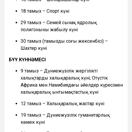
18 тамыз – Спорт күні
29 тамыз – Семей сынақ ядролық
полигонының жабылу күні
30 тамыз (тамыздың соңғы жексенбісі) –
Шахтер күні
БҰҰ КҮННӘМЕСІ
9 тамыз – Дүниежүзілік жергілікті
халықтардың халықаралық күні; Оңтүстік
Африка мен Намибиядағы әйелдер күресімен
халықаралық ынтымақтастық күні
12 тамыз – Халықаралық жастар күні
19 тамыз – Дүниежүзілік гуманитарлық
көмек күні