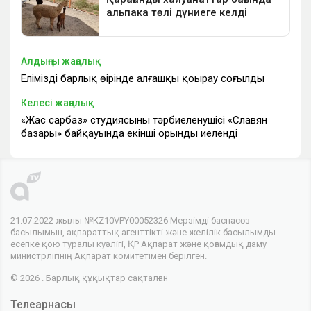
Алдыңғы жаңалық
Еліміздің барлық өңірінде алғашқы қоңырау соғылды
Келесі жаңалық
«Жас сарбаз» студиясының тәрбиеленушісі «Славян
базары» байқауында екінші орынды иеленді
21.07.2022 жылғы №KZ10VPY00052326 Мерзімді баспасөз
басылымын, ақпараттық агенттікті және желілік басылымды
есепке қою туралы куәлігі, ҚР Ақпарат және қоғамдық даму
министрлігінің Ақпарат комитетімен берілген.
© 2026 . Барлық құқықтар сақталған
Телеарнасы