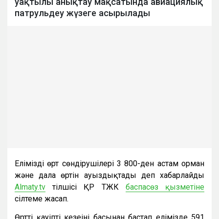
уақтылы анықтау мақсатында авиациялық
патрульдеу жүзеге асырылады
Еліміздің өрт сөндірушілері 3 800-ден астам орман
және дала өртін ауыздықтады деп хабарлайды
Almaty.tv
тілшісі ҚР ТЖК
баспасөз қызметіне
сілтеме жасап.
Өрттің қауіпті кезеңінің басынан бастап елімізде 591