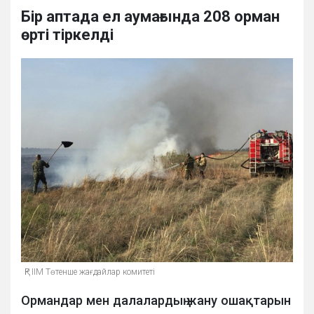
Бір аптада ел аумағында 208 орман
өрті тіркелді
ҚР ІІМ Төтенше жағдайлар комитеті
Ормандар мен далалардың жану ошақтарын