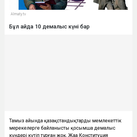
Almaty.tv
Бұл айда 10 демалыс күні бар
Тамыз айында қазақстандықтарды мемлекеттік
мерекелерге байланысты қосымша демалыс
күндері күтіп тұрған жоқ. Жаңа Конституция