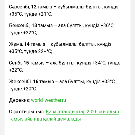
Сәрсенбі,
12
тамыз – құбылмалы бұлтты, күндіз
+35°С, түнде +21°С;
Бейсенбі,
13
тамыз – ала бұлтты, күндіз +36°С,
түнде +22°С;
Жұма,
14
тамыз – құбылмалы бұлтты, күндіз
+35°С, түнде 22+°С;
Сенбі,
15
тамыз – ала бұлтты, күндіз +34°С, түнде
+22°С;
Жексенбі,
16
тамыз – ала бұлтты, күндіз +33°С,
түнде +20°С.
Дереккөз:
world-weather.ru
Оқи отырыңыз:
Қазақстандықтар 2026 жылдың
тамыз айында қалай демалады