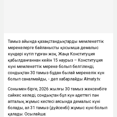
Тамыз айында қазақстандықтарды мемлекеттік
мерекелерге байланысты қосымша демалыс
күндері күтіп тұрған жоқ. Жаңа Конституция
қабылданғаннан кейін 15 наурыз – Конституция
күні мемлекеттік мереке болып белгіленді,
сондықтан 30 тамыз бұдан былай мерекелік күн
болып саналмайды, - деп хабарлайды Almaty.tv.
Сонымен бірге, 2026 жылғы 30 тамыз жексенбіге
сәйкес келеді, сондықтан бұл күн әдеттегі пән
апталық жұмыс кестесі аясында демалыс күні
болады, ал 31 тамыз (дүйсенбі) жұмыс күні болып
қалады. Осылайша: