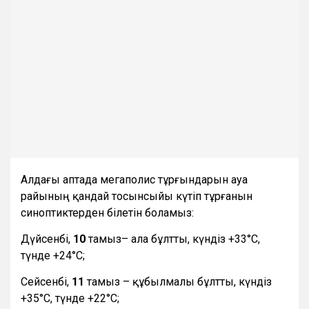
Алдағы аптада мегаполис тұрғындарын ауа
райының қандай тосынсыйы күтіп тұрғанын
синоптиктерден білетін боламыз:
Дүйсенбі,
10
тамыз– ала бұлтты, күндіз +33°С,
түнде +24°С;
Сейсенбі,
11
тамыз – құбылмалы бұлтты, күндіз
+35°С, түнде +22°С;