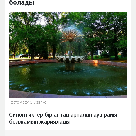
болады
фото Victor Glutsenko
Синоптиктер бір аптаға арналған ауа райы
болжамын жариялады