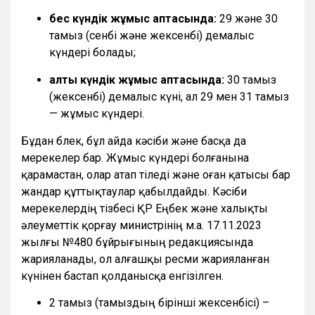
бес күндік жұмыс аптасында:
29 және 30
тамыз (сенбі және жексенбі) демалыс
күндері болады;
алты күндік жұмыс аптасында:
30 тамыз
(жексенбі) демалыс күні, ал 29 мен 31 тамыз
— жұмыс күндері.
Бұдан бөлек, бұл айда кәсіби және басқа да
мерекелер бар. Жұмыс күндері болғанына
қарамастан, олар атап өтіледі және оған қатысы бар
жандар құттықтаулар қабылдайды. Кәсіби
мерекелердің тізбесі ҚР Еңбек және халықты
әлеуметтік қорғау министрінің м.а. 17.11.2023
жылғы №480 бұйрығының редакциясында
жарияланады, ол алғашқы ресми жарияланған
күнінен бастап қолданысқа енгізілген.
2 тамыз (тамыздың бірінші жексенбісі) –