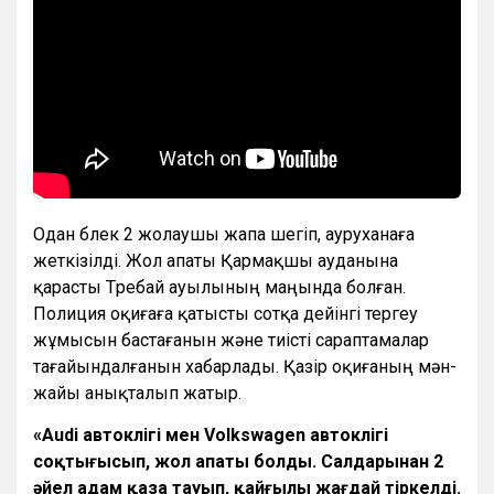
Одан бөлек 2 жолаушы жапа шегіп, ауруханаға
жеткізілді. Жол апаты Қармақшы ауданына
қарасты Төребай ауылының маңында болған.
Полиция оқиғаға қатысты сотқа дейінгі тергеу
жұмысын бастағанын және тиісті сараптамалар
тағайындалғанын хабарлады. Қазір оқиғаның мән-
жайы анықталып жатыр.
«Audi автокөлігі мен Volkswagen автокөлігі
соқтығысып, жол апаты болды. Салдарынан 2
әйел адам қаза тауып, қайғылы жағдай тіркелді.