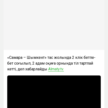
«Самара – Шымкент» тас жолында 2 көлік бетпе-
бет соғылып, 2 адам оқиға орнында тіл тартпай
кетті, деп хабарлайды
Almaty.tv.