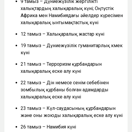
9 тамыз – Дүниежүзілік жергілікті
халықтардың халықаралық күні; Оңтүстік
Африка мен Намибиядағы әйелдер күресімен
халықаралық ынтымақтастық күні
12 тамыз – Халықаралық жастар күні
19 тамыз – Дүниежүзілік гуманитарлық көмек
күні
21 тамыз – Терроризм құрбандарын
халықаралық еске алу күні
22 тамыз – Дін немесе сенім себебінен
зомбылық құрбаны болған адамдарды
халықаралық еске алу күні
23 тамыз – Күл-саудасының құрбандарын
және оны жоюды халықаралық еске алу күні
26 тамыз – Намибия күні