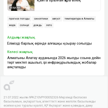
прогноз погоды
синоптики
август
температура в Алматы
жара
солнце
дождь
лето
Алдыңғы жаңалық
Еліміздің барлық өңірінде алғашқы қоңырау соғылды
Келесі жаңалық
Алматының Алатау ауданында 2026 жылдың соңына дейін
төрт мектеп ашылып, ірі инфрақұрылымдық жобалар
аяқталады
21.07.2022 жылғы №KZ10VPY00052326 Мерзімді баспасөз
басылымын, ақпараттық агенттікті және желілік басылымды
есепке қою туралы куәлігі, ҚР Ақпарат және қоғамдық даму