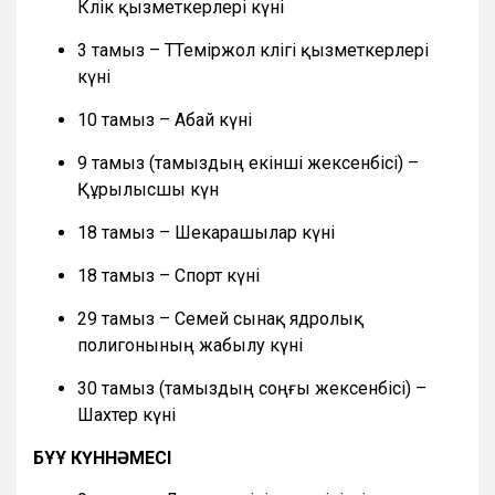
Көлік қызметкерлері күні
3 тамыз – ТТеміржол көлігі қызметкерлері
күні
10 тамыз – Абай күні
9 тамыз (тамыздың екінші жексенбісі) –
Құрылысшы күн
18 тамыз – Шекарашылар күні
18 тамыз – Спорт күні
29 тамыз – Семей сынақ ядролық
полигонының жабылу күні
30 тамыз (тамыздың соңғы жексенбісі) –
Шахтер күні
БҰҰ КҮННӘМЕСІ