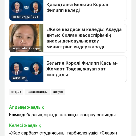
отдых
казахстанцы
август
Алдыңғы жаңалық
Еліміздің барлық өңірінде алғашқы қоңырау соғылды
Келесі жаңалық
«Жас сарбаз» студиясының тәрбиеленушісі «Славян