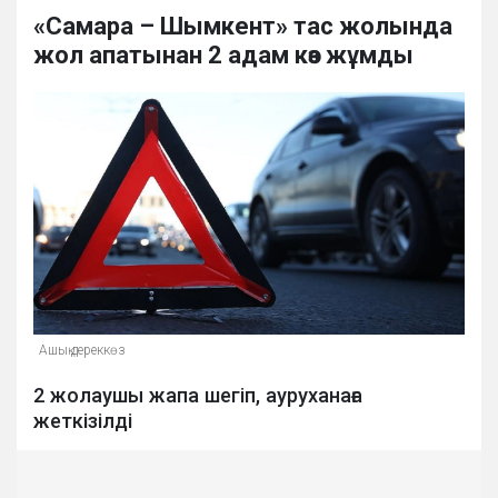
«Самара – Шымкент» тас жолында
жол апатынан 2 адам көз жұмды
Ашық дереккөз
2 жолаушы жапа шегіп, ауруханаға
жеткізілді