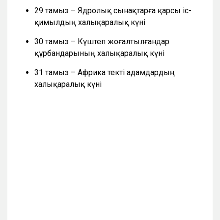
29 тамыз – Ядролық сынақтарға қарсы іс-
қимылдың халықаралық күні
30 тамыз – Күштеп жоғалтылғандар
құрбандарының халықаралық күні
31 тамыз – Африка текті адамдардың
халықаралық күні