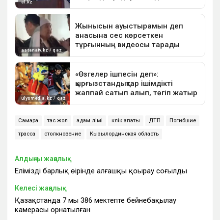
Самара
тас жол
адам өлімі
көлік апаты
ДТП
Погибшие
трасса
столкновение
Кызылординская область
Алдыңғы жаңалық
Еліміздің барлық өңірінде алғашқы қоңырау соғылды
Келесі жаңалық
Қазақстанда 7 мың 386 мектепте бейнебақылау
камерасы орнатылған