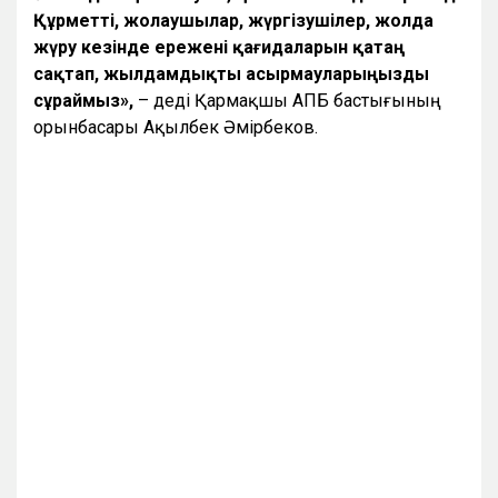
Құрметті, жолаушылар, жүргізушілер, жолда
жүру кезінде ережені қағидаларын қатаң
сақтап, жылдамдықты асырмауларыңызды
сұраймыз»,
– деді Қармақшы АПБ бастығының
орынбасары Ақылбек Әмірбеков.