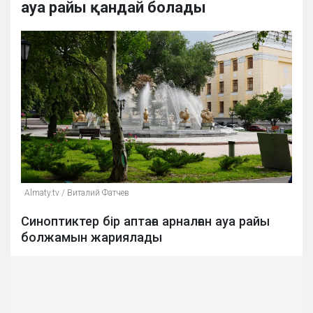
ауа райы қандай болады
Аlmaty.tv / Виталий Фатчев
Синоптиктер бір аптаға арналған ауа райы
болжамын жариялады