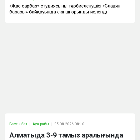
«Жас сарбаз» студиясының тәрбиеленушісі «Славян
базары» байқауында екінші орынды иеленді
Басты бет
Ауа райы
05.08.2026 08:10
Алматыда 3-9 тамыз аралығында