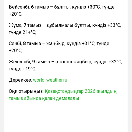
Бейсенбі,
6
тамыз – бұлтты, күндіз +30°С, түнде
+20°С;
Жұма,
7
тамыз – құбылмалы бұлтты, күндіз +33°С,
түнде 21+°С;
Сенбі,
8
тамыз – жаңбыр, күндіз +31°С, түнде
+20°С;
Жексенбі,
9
тамыз – өткінші жаңбыр, күндіз +32°С,
түнде +19°С.
Дереккөз:
world-weather.ru
Оқи отырыңыз:
Қазақстандықтар 2026 жылдың
тамыз айында қалай демалады