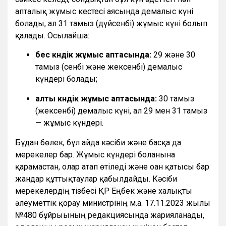
апталық жұмыс кестесі аясында демалыс күні
болады, ал 31 тамыз (дүйсенбі) жұмыс күні болып
қалады. Осылайша:
бес күндік жұмыс аптасында:
29 және 30
тамыз (сенбі және жексенбі) демалыс
күндері болады;
алты күндік жұмыс аптасында:
30 тамыз
(жексенбі) демалыс күні, ал 29 мен 31 тамыз
— жұмыс күндері.
Бұдан бөлек, бұл айда кәсіби және басқа да
мерекелер бар. Жұмыс күндері болғанына
қарамастан, олар атап өтіледі және оған қатысы бар
жандар құттықтаулар қабылдайды. Кәсіби
мерекелердің тізбесі ҚР Еңбек және халықты
әлеуметтік қорғау министрінің м.а. 17.11.2023 жылғы
№480 бұйрығының редакциясында жарияланады,