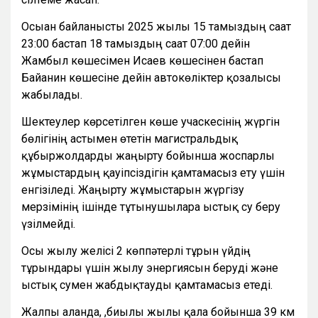
Осыған байланысты 2025 жылғы 15 тамыздың сағат
23:00 бастап 18 тамыздың сағат 07:00 дейін
Жамбыл көшесімен Исаев көшесінен бастап
Байғанин көшесіне дейін автокөліктер қозғалысы
жабылады.
Шектеулер көрсетілген көше учаскесінің жүргін
бөлігінің астымен өтетін магистральдық
құбыржолдарды жаңғырту бойынша жоспарлы
жұмыстардың қауіпсіздігін қамтамасыз ету үшін
енгізіледі. Жаңғырту жұмыстарын жүргізу
мерзімінің ішінде тұтынушыларға ыстық су беру
үзілмейді.
Осы жылу желісі 2 көппәтерлі тұрғын үйдің
тұрғындары үшін жылу энергиясын беруді және
ыстық сумен жабдықтауды қамтамасыз етеді.
Жалпы алғанда, ,биылғы жылы қала бойынша 39 км