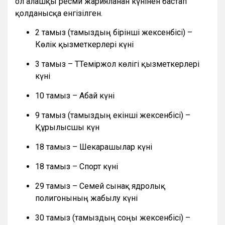
ол алғашқы ресми жарияланған күнінен бастап
қолданысқа енгізілген.
2 тамыз (тамыздың бірінші жексенбісі) –
Көлік қызметкерлері күні
3 тамыз – ТТеміржол көлігі қызметкерлері
күні
10 тамыз – Абай күні
9 тамыз (тамыздың екінші жексенбісі) –
Құрылысшы күн
18 тамыз – Шекарашылар күні
18 тамыз – Спорт күні
29 тамыз – Семей сынақ ядролық
полигонының жабылу күні
30 тамыз (тамыздың соңғы жексенбісі) –