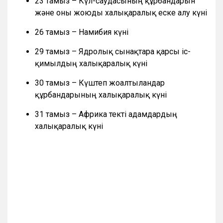
23 тамыз – Күл-саудасының құрбандарын
және оны жоюды халықаралық еске алу күні
26 тамыз – Намибия күні
29 тамыз – Ядролық сынақтарға қарсы іс-
қимылдың халықаралық күні
30 тамыз – Күштеп жоғалтылғандар
құрбандарының халықаралық күні
31 тамыз – Африка текті адамдардың
халықаралық күні