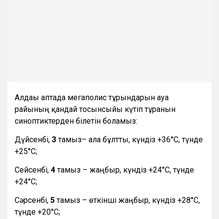
Алдағы аптада мегаполис тұрғындарын ауа
райының қандай тосынсыйы күтіп тұрғанын
синоптиктерден білетін боламыз:
Дүйсенбі,
3
тамыз– ала бұлтты, күндіз +36°С, түнде
+25°С;
Сейсенбі,
4
тамыз – жаңбыр, күндіз +24°С, түнде
+24°С;
Сәрсенбі,
5
тамыз – өткінші жаңбыр, күндіз +28°С,
түнде +20°С;