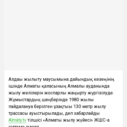
Алдағы жылыту маусымына дайындық кезеңінің
ішінде Алматы қаласының Алмалы ауданында
жылу желілерін жоспарлы жаңғырту жүргізілуде.
Жұмыстардың шеңберінде 1980 жылы
пайдалануға берілген ұзақтығы 130 метр жылу
трассасы ауыстырылады, деп хабарлайды
Almaty.tv
тілшісі «Алматы жылу жүйесі» ЖШС-ға
сілтеме жасап.