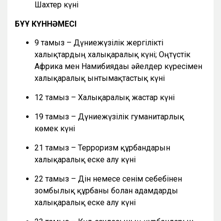
Шахтер күні
БҰҰ КҮННӘМЕСІ
9 тамыз – Дүниежүзілік жергілікті
халықтардың халықаралық күні; Оңтүстік
Африка мен Намибиядағы әйелдер күресімен
халықаралық ынтымақтастық күні
12 тамыз – Халықаралық жастар күні
19 тамыз – Дүниежүзілік гуманитарлық
көмек күні
21 тамыз – Терроризм құрбандарын
халықаралық еске алу күні
22 тамыз – Дін немесе сенім себебінен
зомбылық құрбаны болған адамдарды
халықаралық еске алу күні