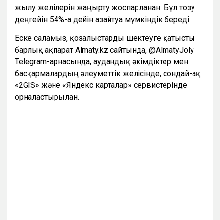
жылу желілерін жаңғырту жоспарланған. Бұл тозу
деңгейін 54%-ға дейін азайтуға мүмкіндік береді.
Еске саламыз, қозғалыстарды шектеуге қатысты
барлық ақпарат Almaty.kz сайтында, @AlmatyJoly
Telegram-арнасында, аудандық әкімдіктер мен
басқармалардың әлеуметтік желісінде, сондай-ақ
«2GIS» және «Яндекс карталар» сервистерінде
орналастырылған.