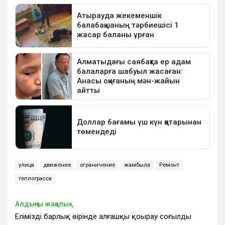
улица
движение
ограничение
жамбыла
Ремонт
теплотрасса
Алдыңғы жаңалық
Еліміздің барлық өңірінде алғашқы қоңырау соғылды