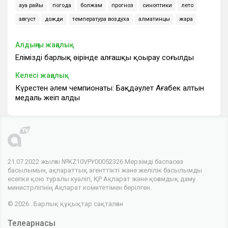
ауа райы
погода
болжам
прогноз
синоптики
лето
август
дожди
температура воздуха
алматинцы
жара
Алдыңғы жаңалық
Еліміздің барлық өңірінде алғашқы қоңырау соғылды
Келесі жаңалық
Күрестен әлем чемпионаты: Бақдәулет Ағабек алтын
медаль жеңіп алды
21.07.2022 жылғы №KZ10VPY00052326 Мерзімді баспасөз
басылымын, ақпараттық агенттікті және желілік басылымды
есепке қою туралы куәлігі, ҚР Ақпарат және қоғамдық даму
министрлігінің Ақпарат комитетімен берілген.
© 2026 . Барлық құқықтар сақталған
Телеарнасы