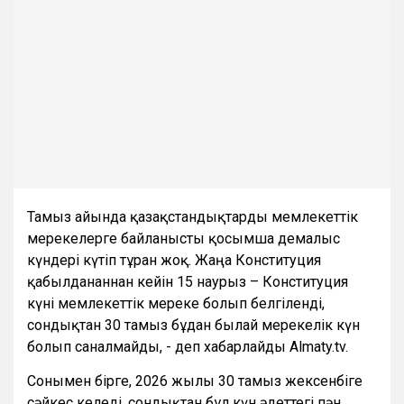
Тамыз айында қазақстандықтарды мемлекеттік
мерекелерге байланысты қосымша демалыс
күндері күтіп тұрған жоқ. Жаңа Конституция
қабылданғаннан кейін 15 наурыз – Конституция
күні мемлекеттік мереке болып белгіленді,
сондықтан 30 тамыз бұдан былай мерекелік күн
болып саналмайды, - деп хабарлайды Almaty.tv.
Сонымен бірге, 2026 жылғы 30 тамыз жексенбіге
сәйкес келеді, сондықтан бұл күн әдеттегі пән