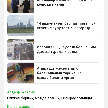
Алдыңғы жаңалық
Еліміздің барлық өңірінде алғашқы қоңырау соғылды
Келесі жаңалық