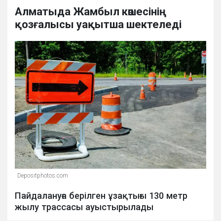
Алматыда Жамбыл көшесінің
қозғалысы уақытша шектеледі
Depositphotos.com
Пайдалануға берілген ұзақтығы 130 метр
жылу трассасы ауыстырылады