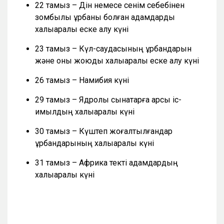
22 тамыз – Дін немесе сенім себебінен
зомбылық құрбаны болған адамдарды
халықаралық еске алу күні
23 тамыз – Күл-саудасының құрбандарын
және оны жоюды халықаралық еске алу күні
26 тамыз – Намибия күні
29 тамыз – Ядролық сынақтарға қарсы іс-
қимылдың халықаралық күні
30 тамыз – Күштеп жоғалтылғандар
құрбандарының халықаралық күні
31 тамыз – Африка текті адамдардың
халықаралық күні