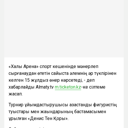
«Халық Арена» спорт кешенінде мәнерлеп
сырғанаудан өтетін сайыста әлемнің әр түкпірінен
келген 15 жұлдыз өнер көрсетеді, - деп
хабарлайды Almaty.tv
m.ticketon.kz
-ке сілтеме
жасап.
Турнир ұйымдастырушысы қазақстандық фигуристің
туыстары мен жақындарының бастамасымен
құрылған «Денис Тен Қоры».