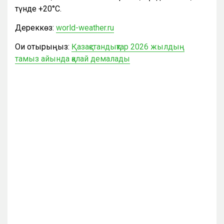
түнде +20°С.
Дереккөз:
world-weather.ru
Оқи отырыңыз:
Қазақстандықтар 2026 жылдың
тамыз айында қалай демалады