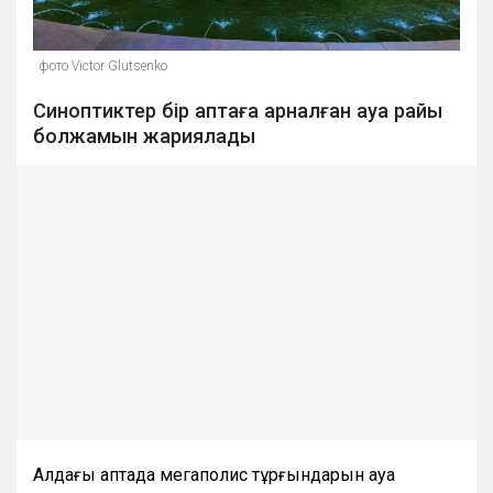
фото Victor Glutsenko
Синоптиктер бір аптаға арналған ауа райы
болжамын жариялады
Алдағы аптада мегаполис тұрғындарын ауа