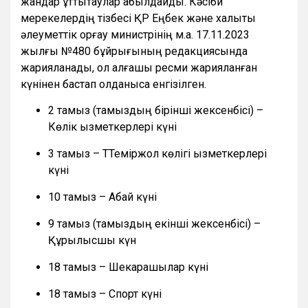
жандар құттықтаулар қабылдайды. Кәсіби
мерекелердің тізбесі ҚР Еңбек және халықты
әлеуметтік қорғау министрінің м.а. 17.11.2023
жылғы №480 бұйрығының редакциясында
жарияланады, ол алғашқы ресми жарияланған
күнінен бастап қолданысқа енгізілген.
2 тамыз (тамыздың бірінші жексенбісі) –
Көлік қызметкерлері күні
3 тамыз – ТТеміржол көлігі қызметкерлері
күні
10 тамыз – Абай күні
9 тамыз (тамыздың екінші жексенбісі) –
Құрылысшы күн
18 тамыз – Шекарашылар күні
18 тамыз – Спорт күні