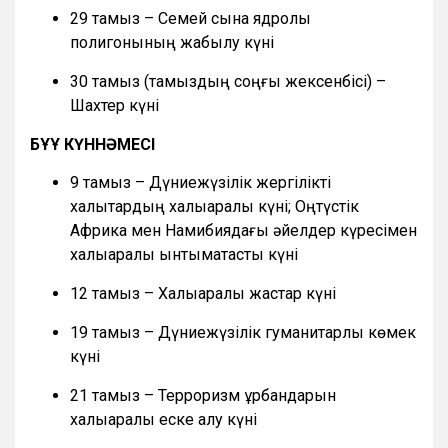
29 тамыз – Семей сынақ ядролық
полигонының жабылу күні
30 тамыз (тамыздың соңғы жексенбісі) –
Шахтер күні
БҰҰ КҮННӘМЕСІ
9 тамыз – Дүниежүзілік жергілікті
халықтардың халықаралық күні; Оңтүстік
Африка мен Намибиядағы әйелдер күресімен
халықаралық ынтымақтастық күні
12 тамыз – Халықаралық жастар күні
19 тамыз – Дүниежүзілік гуманитарлық көмек
күні
21 тамыз – Терроризм құрбандарын
халықаралық еске алу күні