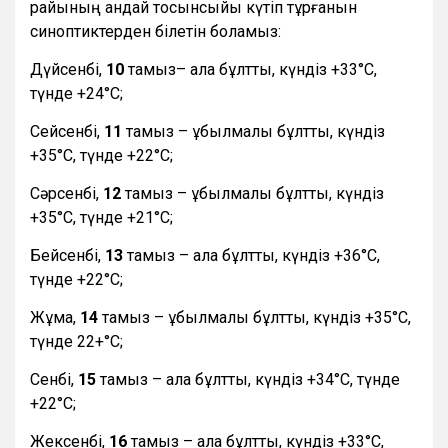
райының қандай тосынсыйы күтіп тұрғанын
синоптиктерден білетін боламыз:
Дүйсенбі,
10
тамыз– ала бұлтты, күндіз +33°С,
түнде +24°С;
Сейсенбі,
11
тамыз – құбылмалы бұлтты, күндіз
+35°С, түнде +22°С;
Сәрсенбі,
12
тамыз – құбылмалы бұлтты, күндіз
+35°С, түнде +21°С;
Бейсенбі,
13
тамыз – ала бұлтты, күндіз +36°С,
түнде +22°С;
Жұма,
14
тамыз – құбылмалы бұлтты, күндіз +35°С,
түнде 22+°С;
Сенбі,
15
тамыз – ала бұлтты, күндіз +34°С, түнде
+22°С;
Жексенбі,
16
тамыз – ала бұлтты, күндіз +33°С,