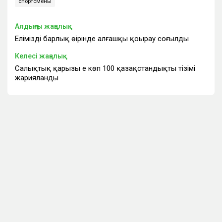
спортсмены
Алдыңғы жаңалық
Еліміздің барлық өңірінде алғашқы қоңырау соғылды
Келесі жаңалық
Салықтық қарызы ең көп 100 қазақстандықтың тізімі
жарияланды