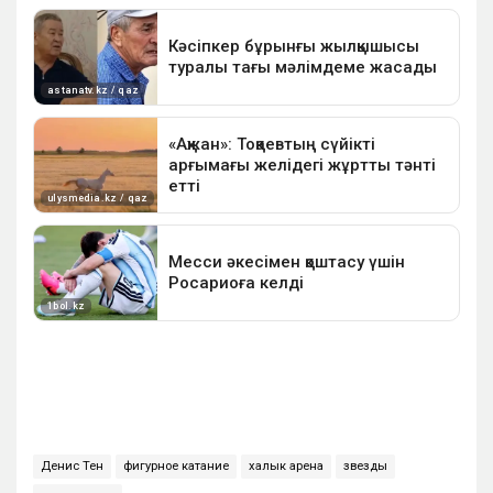
Денис Тен
фигурное катание
халык арена
звезды