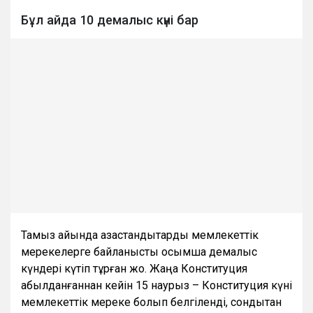
Бұл айда 10 демалыс күні бар
Тамыз айында қазақстандықтарды мемлекеттік
мерекелерге байланысты қосымша демалыс
күндері күтіп тұрған жоқ. Жаңа Конституция
қабылданғаннан кейін 15 наурыз – Конституция күні
мемлекеттік мереке болып белгіленді, сондықтан