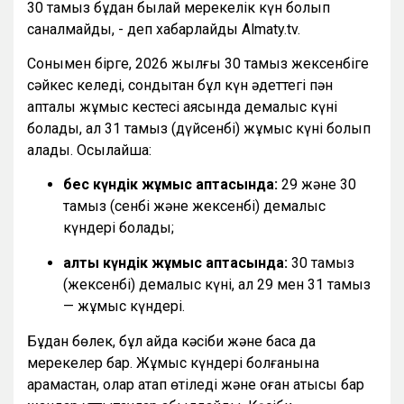
30 тамыз бұдан былай мерекелік күн болып
саналмайды, - деп хабарлайды Almaty.tv.
Сонымен бірге, 2026 жылғы 30 тамыз жексенбіге
сәйкес келеді, сондықтан бұл күн әдеттегі пән
апталық жұмыс кестесі аясында демалыс күні
болады, ал 31 тамыз (дүйсенбі) жұмыс күні болып
қалады. Осылайша:
бес күндік жұмыс аптасында:
29 және 30
тамыз (сенбі және жексенбі) демалыс
күндері болады;
алты күндік жұмыс аптасында:
30 тамыз
(жексенбі) демалыс күні, ал 29 мен 31 тамыз
— жұмыс күндері.
Бұдан бөлек, бұл айда кәсіби және басқа да
мерекелер бар. Жұмыс күндері болғанына
қарамастан, олар атап өтіледі және оған қатысы бар