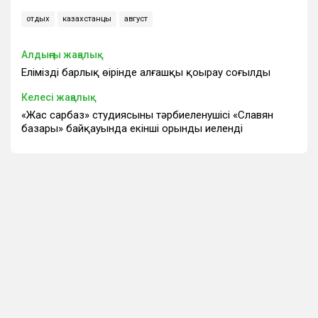
отдых
казахстанцы
август
Алдыңғы жаңалық
Еліміздің барлық өңірінде алғашқы қоңырау соғылды
Келесі жаңалық
«Жас сарбаз» студиясының тәрбиеленушісі «Славян
базары» байқауында екінші орынды иеленді