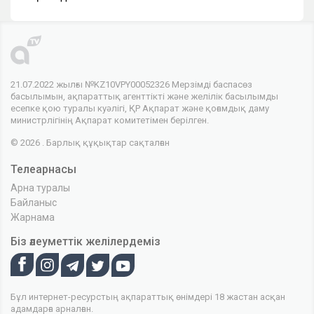
21.07.2022 жылғы №KZ10VPY00052326 Мерзімді баспасөз
басылымын, ақпараттық агенттікті және желілік басылымды
есепке қою туралы куәлігі, ҚР Ақпарат және қоғамдық даму
министрлігінің Ақпарат комитетімен берілген.
© 2026 . Барлық құқықтар сақталған
Телеарнасы
Арна туралы
Байланыс
Жарнама
Біз әлеуметтік желілердеміз
Бұл интернет-ресурстың ақпараттық өнімдері 18 жастан асқан
адамдарға арналған.