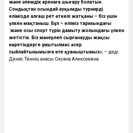
және әлемдік аренаға шығару болатын.
Сондықтан осындай ауқымды турнирдің
елімізде алғаш рет өткелі жатқаны – біз үшін
үлкен мақтаныш. Бұл – еліміз тарихындағы
және осы спорт түрін дамыту жолындағы үлкен
жетістік. Біз мәнерлеп сырғанауды жақсы
көретіндерге ұмытылмас әсер
сыйлайтынымызға өте қуаныштымыз»
, – деді
Денис Теннің анасы Оксана Алексеевна.