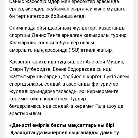
Сайыс жасөспірімдер мен ересектер арасында
ерлер, әйелдер, жұбымен сырғанау және мұздағы
би төрт категория бойынша өтеді.
Олимпиада ойындарының жүлдегері, казақстандық
спортшы Денис Тенге арналған халықаралық турнир,
Халықаралық коньки тебушілер одағы
қамқорлығының арқасында (ISU) өткелі жатыр.
Қазақстан тарихында тұңғыш рет Алексей Мишин,
Этери Тутберидзе, Елена Водорезова сынды
жаттықтырушылардың тәрбиесін көрген бүкіл әлем
спортшылары, сондай-ақ қазақстандық фигуристер
жүлделі орындарға таласады әрі көрмерменге
керемет ойын көрсетпек. Турнир
бағдарламасында сондай-ақ керемет Гала-шоу да
қарастырылған.
«Денистің өмірлік басты мақсаттарының бірі
Қазақстанда мәнерлеп сырғанауды дамыту