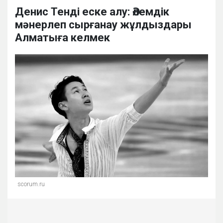
Денис Тенді еске алу: Әлемдік
мәнерлеп сырғанау жұлдыздары
Алматыға келмек
scorum.ru