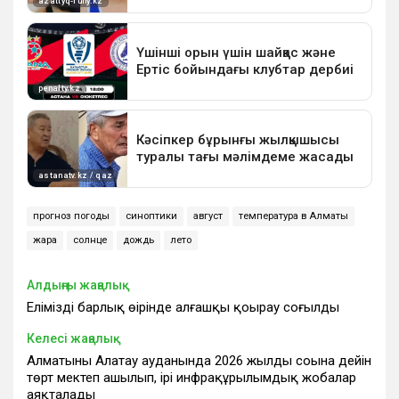
прогноз погоды
синоптики
август
температура в Алматы
жара
солнце
дождь
лето
Алдыңғы жаңалық
Еліміздің барлық өңірінде алғашқы қоңырау соғылды
Келесі жаңалық
Алматының Алатау ауданында 2026 жылдың соңына дейін
төрт мектеп ашылып, ірі инфрақұрылымдық жобалар
аяқталады