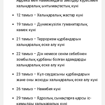
Африка мен Намибиядағы әйелдер күресімен
халықаралық ынтымақтастық күні
12 тамыз – Халықаралық жастар күні
19 тамыз – Дүниежүзілік гуманитарлық
көмек күні
21 тамыз – Терроризм құрбандарын
халықаралық еске алу күні
22 тамыз – Дін немесе сенім себебінен
зомбылық құрбаны болған адамдарды
халықаралық еске алу күні
23 тамыз – Күл-саудасының құрбандарын
және оны жоюды халықаралық еске алу күні
26 тамыз – Намибия күні
29 тамыз – Ядролық сынақтарға қарсы іс-
қимылдың халықаралық күні