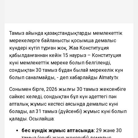
Тамыз айында қазақстандықтарды мемлекеттік
мерекелерге байланысты қосымша демалыс
күндері күтіп тұрған жоқ. Жаңа Конституция
қабылданғаннан кейін 15 наурыз – Конституция
күні мемлекеттік мереке болып белгіленді,
сондықтан 30 тамыз бұдан былай мерекелік күн
болып саналмайды, - деп хабарлайды Almaty.tv.
Сонымен бірге, 2026 жылғы 30 тамыз жексенбіге
сәйкес келеді, сондықтан бұл күн әдеттегі пән
апталық жұмыс кестесі аясында демалыс күні
болады, ал 31 тамыз (дүйсенбі) жұмыс күні болып
қалады. Осылайша:
бес күндік жұмыс аптасында:
29 және 30
тамыз (сенбі және жексенбі) демалыс