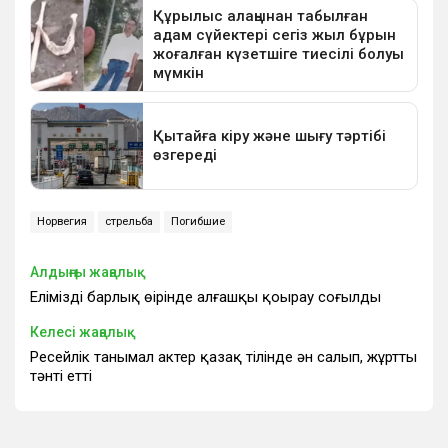
Норвегия
стрельба
Погибшие
Алдыңғы жаңалық
Еліміздің барлық өңірінде алғашқы қоңырау соғылды
Келесі жаңалық
Ресейлік танымал актер қазақ тілінде ән салып, жұртты
тәнті етті