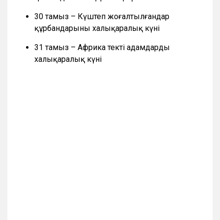
30 тамыз – Күштеп жоғалтылғандар
құрбандарының халықаралық күні
31 тамыз – Африка текті адамдардың
халықаралық күні