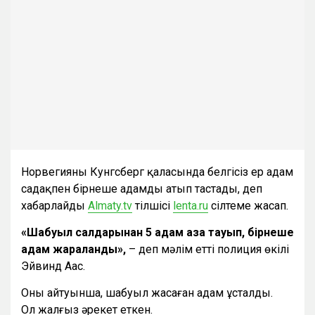
Норвегияның Кунгсберг қаласында белгісіз ер адам
садақпен бірнеше адамды атып тастады, деп
хабарлайды
Almaty.tv
тілшісі
lenta.ru
сілтеме жасап.
«Шабуыл салдарынан 5 адам
қаза тауып,
бірнеше
адам жараланды»,
– деп мәлім етті полиция өкілі
Эйвинд Аас.
Оның айтуынша, шабуыл жасаған адам ұсталды.
Ол жалғыз әрекет еткен.