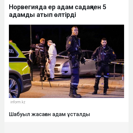
Норвегияда ер адам садақпен 5
адамды атып өлтірді
inform.kz
Шабуыл жасаған адам ұсталды