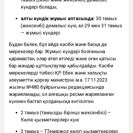
күндері болады;
алты күндік жұмыс аптасында:
30 тамыз
(жексенбі) демалыс күні, ал 29 мен 31 тамыз
— жұмыс күндері.
Бұдан бөлек, бұл айда кәсіби және басқа да
мерекелер бар. Жұмыс күндері болғанына
қарамастан, олар атап өтіледі және оған қатысы
бар жандар құттықтаулар қабылдайды. Кәсіби
мерекелердің тізбесі ҚР Еңбек және халықты
әлеуметтік қорғау министрінің м.а. 17.11.2023
жылғы №480 бұйрығының редакциясында
жарияланады, ол алғашқы ресми жарияланған
күнінен бастап қолданысқа енгізілген.
2 тамыз (тамыздың бірінші жексенбісі) –
Көлік қызметкерлері күні
3 тамыз – ТТеміржол көлігі қызметкерлері