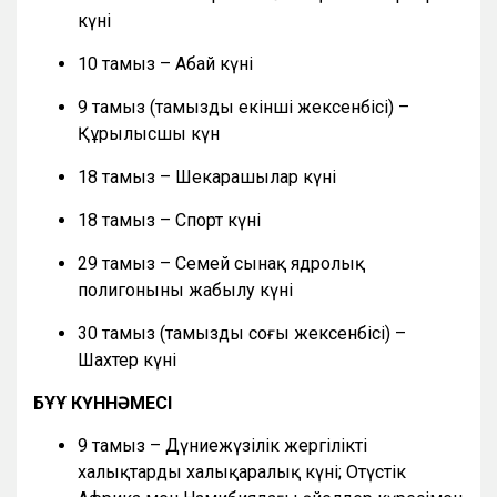
күні
10 тамыз – Абай күні
9 тамыз (тамыздың екінші жексенбісі) –
Құрылысшы күн
18 тамыз – Шекарашылар күні
18 тамыз – Спорт күні
29 тамыз – Семей сынақ ядролық
полигонының жабылу күні
30 тамыз (тамыздың соңғы жексенбісі) –
Шахтер күні
БҰҰ КҮННӘМЕСІ
9 тамыз – Дүниежүзілік жергілікті
халықтардың халықаралық күні; Оңтүстік