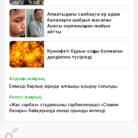
Алдыңғы жаңалық
Еліміздің барлық өңірінде алғашқы қоңырау соғылды
Келесі жаңалық
«Жас сарбаз» студиясының тәрбиеленушісі «Славян
базары» байқауында екінші орынды иеленді