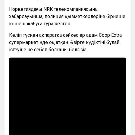
Норвегиядағы NRK телекомпаниясының
хабарлауынша, полиция қызметкерлеріне бірнеше
көшені жабуға тура келген.
Келіп түскен ақпаратқа сәйкес ер адам Coop Extra
супермаркетінде оқ атқан. Әзірге күдіктінің бұлай
істеуіне не себеп болғаны белгісіз.