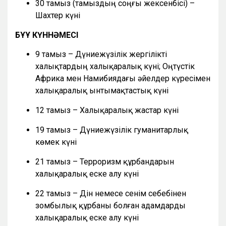
30 тамыз (тамыздың соңғы жексенбісі) –
Шахтер күні
БҰҰ КҮННӘМЕСІ
9 тамыз – Дүниежүзілік жергілікті
халықтардың халықаралық күні; Оңтүстік
Африка мен Намибиядағы әйелдер күресімен
халықаралық ынтымақтастық күні
12 тамыз – Халықаралық жастар күні
19 тамыз – Дүниежүзілік гуманитарлық
көмек күні
21 тамыз – Терроризм құрбандарын
халықаралық еске алу күні
22 тамыз – Дін немесе сенім себебінен
зомбылық құрбаны болған адамдарды
халықаралық еске алу күні