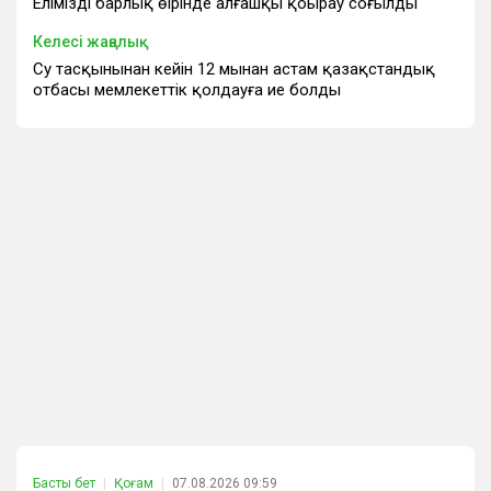
Еліміздің барлық өңірінде алғашқы қоңырау соғылды
Келесі жаңалық
Су тасқынынан кейін 12 мыңнан астам қазақстандық
отбасы мемлекеттік қолдауға ие болды
Басты бет
Қоғам
07.08.2026 09:59