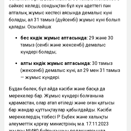
сәйкес келеді, сондықтан бұл күн әдеттегі пән
апталық жұмыс кестесі аясында демалыс күні
болады, ал 31 тамыз (дүйсенбі) жұмыс күні болып
қалады. Осылайша:
бес күндік жұмыс аптасында:
29 және 30
тамыз (сенбі және жексенбі) демалыс
күндері болады;
алты күндік жұмыс аптасында:
30 тамыз
(жексенбі) демалыс күні, ал 29 мен 31 тамыз
— жұмыс күндері.
Бұдан бөлек, бұл айда кәсіби және басқа да
мерекелер бар. Жұмыс күндері болғанына
қарамастан, олар атап өтіледі және оған қатысы
бар жандар құттықтаулар қабылдайды. Кәсіби
мерекелердің тізбесі ҚР Еңбек және халықты
әлеуметтік қорғау министрінің м.а. 17.11.2023
жылғы №480 бұйрығының редакциясында