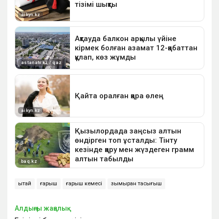
Қытай
ғарыш
ғарыш кемесі
зымыран тасығыш
Алдыңғы жаңалық