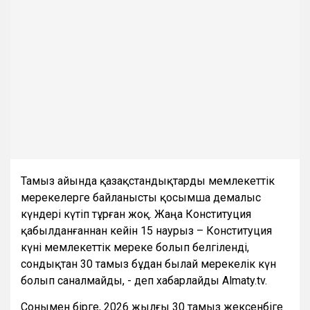
Тамыз айында қазақстандықтарды мемлекеттік
мерекелерге байланысты қосымша демалыс
күндері күтіп тұрған жоқ. Жаңа Конституция
қабылданғаннан кейін 15 наурыз – Конституция
күні мемлекеттік мереке болып белгіленді,
сондықтан 30 тамыз бұдан былай мерекелік күн
болып саналмайды, - деп хабарлайды Almaty.tv.
Сонымен бірге, 2026 жылғы 30 тамыз жексенбіге