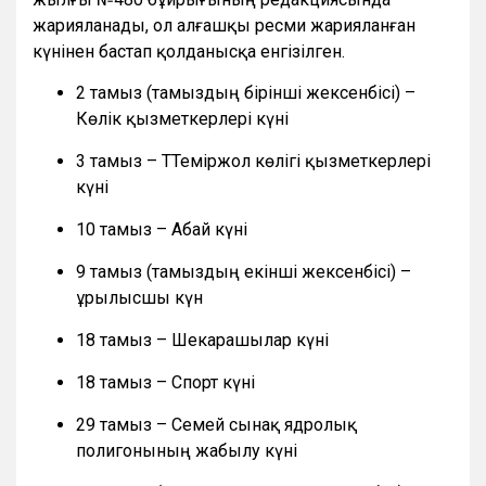
жарияланады, ол алғашқы ресми жарияланған
күнінен бастап қолданысқа енгізілген.
2 тамыз (тамыздың бірінші жексенбісі) –
Көлік қызметкерлері күні
3 тамыз – ТТеміржол көлігі қызметкерлері
күні
10 тамыз – Абай күні
9 тамыз (тамыздың екінші жексенбісі) –
Құрылысшы күн
18 тамыз – Шекарашылар күні
18 тамыз – Спорт күні
29 тамыз – Семей сынақ ядролық
полигонының жабылу күні