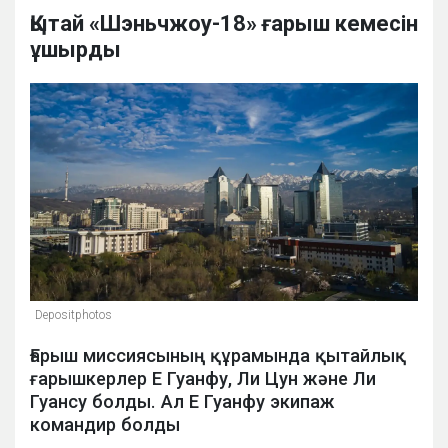
Қытай «Шэньчжоу-18» ғарыш кемесін
ұшырды
Depositphotos
Ғарыш миссиясының құрамында қытайлық
ғарышкерлер Е Гуанфу, Ли Цун және Ли
Гуансу болды. Ал Е Гуанфу экипаж
командир болды