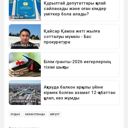
отдых
казахстанцы
август