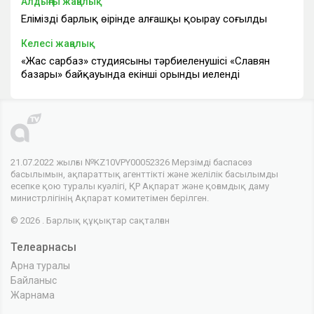
Алдыңғы жаңалық
Еліміздің барлық өңірінде алғашқы қоңырау соғылды
Келесі жаңалық
«Жас сарбаз» студиясының тәрбиеленушісі «Славян
базары» байқауында екінші орынды иеленді
21.07.2022 жылғы №KZ10VPY00052326 Мерзімді баспасөз
басылымын, ақпараттық агенттікті және желілік басылымды
есепке қою туралы куәлігі, ҚР Ақпарат және қоғамдық даму
министрлігінің Ақпарат комитетімен берілген.
© 2026 . Барлық құқықтар сақталған
Телеарнасы
Арна туралы
Байланыс
Жарнама