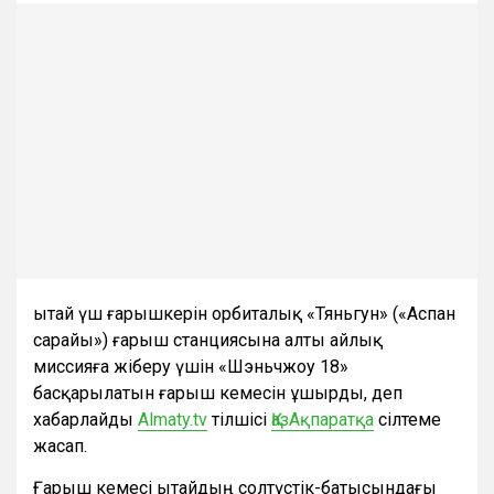
Қытай үш ғарышкерін орбиталық «Тяньгун» («Аспан
сарайы») ғарыш станциясына алты айлық
миссияға жіберу үшін «Шэньчжоу 18»
басқарылатын ғарыш кемесін ұшырды, деп
хабарлайды
Almaty.tv
тілшісі
ҚазАқпаратқа
сілтеме
жасап.
Ғарыш кемесі Қытайдың солтүстік-батысындағы