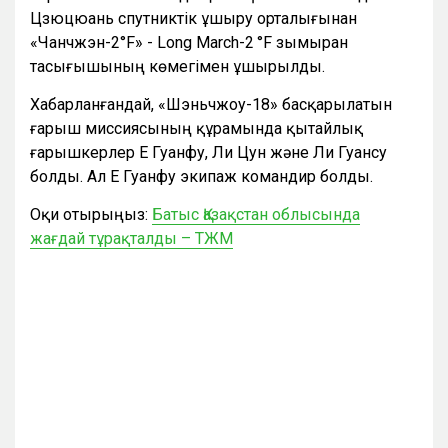
Цзюцюань спутниктік ұшыру орталығынан
«Чанчжэн-2°F» - Long March-2 °F зымыран
тасығышының көмегімен ұшырылды.
Хабарланғандай, «Шэньчжоу-18» басқарылатын
ғарыш миссиясының құрамында қытайлық
ғарышкерлер Е Гуанфу, Ли Цун және Ли Гуансу
болды. Ал Е Гуанфу экипаж командир болды.
Оқи отырыңыз:
Батыс Қазақстан облысында
жағдай тұрақталды – ТЖМ