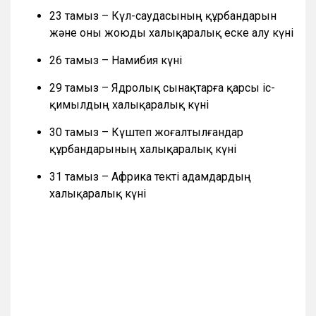
23 тамыз – Күл-саудасының құрбандарын
және оны жоюды халықаралық еске алу күні
26 тамыз – Намибия күні
29 тамыз – Ядролық сынақтарға қарсы іс-
қимылдың халықаралық күні
30 тамыз – Күштеп жоғалтылғандар
құрбандарының халықаралық күні
31 тамыз – Африка текті адамдардың
халықаралық күні