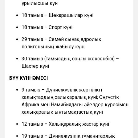
Құрылысшы күн
18 тамыз – Шекарашылар күні
18 тамыз – Спорт күні
29 тамыз – Семей сынақ ядролық
полигонының жабылу күні
30 тамыз (тамыздың соңғы жексенбісі) –
Шахтер күні
БҰҰ КҮННӘМЕСІ
9 тамыз – Дүниежүзілік жергілікті
халықтардың халықаралық күні; Оңтүстік
Африка мен Намибиядағы әйелдер күресімен
халықаралық ынтымақтастық күні
12 тамыз – Халықаралық жастар күні
19 тамыз – Дүниежүзілік гуманитарлық