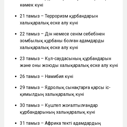
көмек күні
21 тамыз – Терроризм құрбандарын
халықаралық еске алу күні
22 тамыз – Дін немесе сенім себебінен
зомбылық құрбаны болған адамдарды
халықаралық еске алу күні
23 тамыз – Күл-саудасының құрбандарын
және оны жоюды халықаралық еске алу күні
26 тамыз – Намибия күні
29 тамыз – Ядролық сынақтарға қарсы іс-
қимылдың халықаралық күні
30 тамыз – Күштеп жоғалтылғандар
құрбандарының халықаралық күні
31 тамыз – Африка текті адамдардың