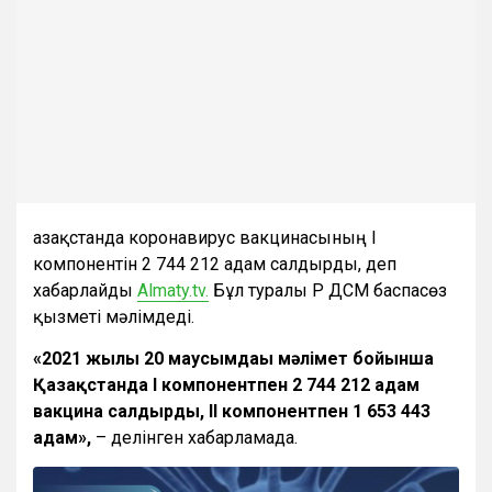
Қазақстанда коронавирус вакцинасының I
компонентін 2 744 212 адам салдырды, деп
хабарлайды
Almaty.tv.
Бұл туралы ҚР ДСМ баспасөз
қызметі мәлімдеді.
«2021 жылғы 20 маусымдағы мәлімет бойынша
Қазақстанда I компонентпен 2 744 212 адам
вакцина салдырды, II компонентпен 1 653 443
адам»,
– делінген хабарламада.