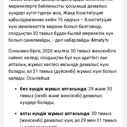
мерекелерге байланысты қосымша демалыс
күндері күтіп тұрған жоқ. Жаңа Конституция
қабылданғаннан кейін 15 наурыз – Конституция
күні мемлекеттік мереке болып белгіленді,
сондықтан 30 тамыз бұдан былай мерекелік күн
болып саналмайды, - деп хабарлайды Almaty.tv.
Сонымен бірге, 2026 жылғы 30 тамыз жексенбіге
сәйкес келеді, сондықтан бұл күн әдеттегі пән
апталық жұмыс кестесі аясында демалыс күні
болады, ал 31 тамыз (дүйсенбі) жұмыс күні болып
қалады. Осылайша:
бес күндік жұмыс аптасында:
29 және 30
тамыз (сенбі және жексенбі) демалыс
күндері болады;
алты күндік жұмыс аптасында:
30 тамыз
(жексенбі) демалыс күні, ал 29 мен 31 тамыз