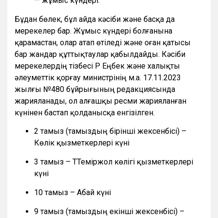
— жұмыс күндері.
Бұдан бөлек, бұл айда кәсіби және басқа да
мерекелер бар. Жұмыс күндері болғанына
қарамастан, олар атап өтіледі және оған қатысы
бар жандар құттықтаулар қабылдайды. Кәсіби
мерекелердің тізбесі ҚР Еңбек және халықты
әлеуметтік қорғау министрінің м.а. 17.11.2023
жылғы №480 бұйрығының редакциясында
жарияланады, ол алғашқы ресми жарияланған
күнінен бастап қолданысқа енгізілген.
2 тамыз (тамыздың бірінші жексенбісі) –
Көлік қызметкерлері күні
3 тамыз – ТТеміржол көлігі қызметкерлері
күні
10 тамыз – Абай күні
9 тамыз (тамыздың екінші жексенбісі) –