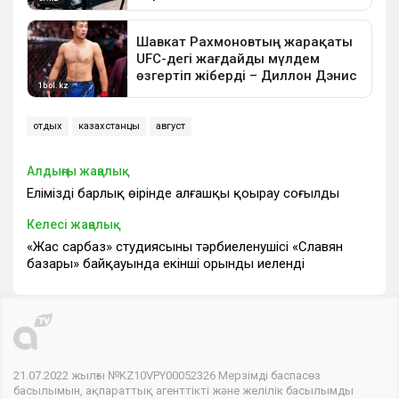
отдых
казахстанцы
август
Алдыңғы жаңалық
Еліміздің барлық өңірінде алғашқы қоңырау соғылды
Келесі жаңалық
«Жас сарбаз» студиясының тәрбиеленушісі «Славян
базары» байқауында екінші орынды иеленді
21.07.2022 жылғы №KZ10VPY00052326 Мерзімді баспасөз
басылымын, ақпараттық агенттікті және желілік басылымды