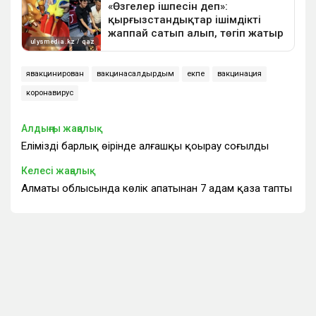
явакцинирован
вакцинасалдырдым
екпе
вакцинация
коронавирус
Алдыңғы жаңалық
Еліміздің барлық өңірінде алғашқы қоңырау соғылды
Келесі жаңалық
Алматы облысында көлік апатынан 7 адам қаза тапты