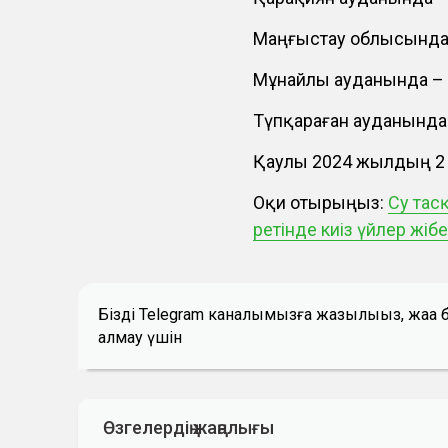
Маңғыстау облысында 
Мұнайлы ауданында – 4
Түпқараған ауданында 
Қаулы 2024 жылдың 2 
Оқи отырыңыз:
Су тас
ретінде киіз үйлер жібе
Біздің Telegram каналымызға жазылыңыз, жаң
алмау үшін