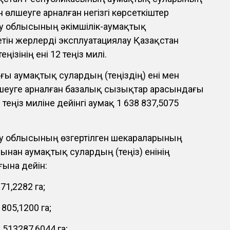
н өлшеуге арналған негізгі көрсеткіштер
у облысының әкімшілік-аумақтық
тін жерлерді эксплуатациялау Қазақстан
ізінің ені 12 теңіз милі.
ы аумақтық сулардың (теңіздің) ені мен
еуге арналған базалық сызықтар арасындағы
еңіз миліне дейінгі аумақ 1 638 837,5075
у облысының өзгертілген шекараларының
нан аумақтық сулардың (теңіз) енінің
ына дейін:
1,2282 га;
805,1200 га;
513287,6044 га;