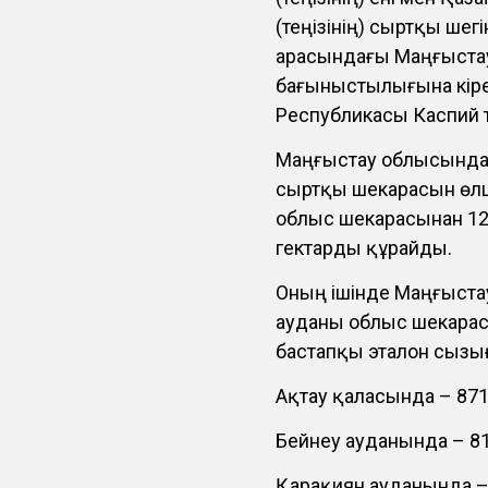
(теңізінің) сыртқы шегі
арасындағы Маңғыста
бағыныстылығына кіре
Республикасы Каспий тең
Маңғыстау облысындағ
сыртқы шекарасын өлш
облыс шекарасынан 12 т
гектарды құрайды.
Оның ішінде Маңғыста
ауданы облыс шекарасы
бастапқы эталон сызығ
Ақтау қаласында – 8717
Бейнеу ауданында – 81
Қарақиян ауданында – 