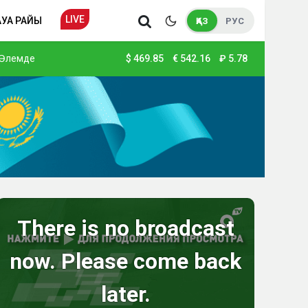
LIVE
АУА РАЙЫ
ҚАЗ
РУС
Әлемде
$
469.85
€
542.16
₽
5.78