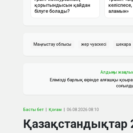
Маңғыстау облысы
жер чуаскесі
шекара
Алдыңғы жаңалы
Еліміздің барлық өңірінде алғашқы қоңыра
соғылд
Басты бет
Қоғам
06.08.2026 08:10
Қазақстандықтар 