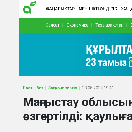
ЖАҢАЛЫҚТАР
МЕНШІКТІ ӨНДІРІС
ЖАҢ
Саясат
Экономика
Таза Қазақстан
Басты бет
Заң және тәртіп
23.05.2024 19:41
Маңғыстау облысы
өзгертілді: қаулы