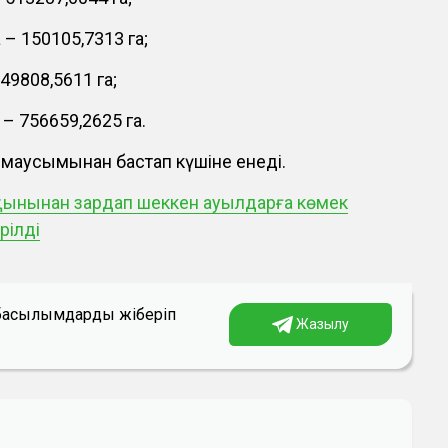
– 150105,7313 га;
9808,5611 га;
– 756659,2625 га.
маусымынан бастап күшіне енеді.
қынынан зардап шеккен ауылдарға көмек
рілді
а басылымдарды жіберіп
Жазылу