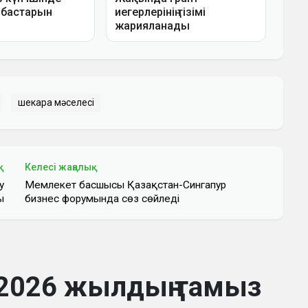
шекара мәселесі
қ
Келесі жаңалық
у
Мемлекет басшысы Қазақстан-Сингапур
ы
бизнес форумында сөз сөйледі
2026 жылдың тамыз