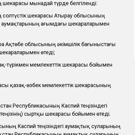
шекарасы мынадай түрде белгіленді:
 солтүстік шекарасы Атырау облысының
ғы аумақтарының ағымдағы шекараларымен
ра Ақтөбе облысының әкімшілік бағыныстағы
шекараларымен өтеді;
зақ-түрікмен мемлекеттік шекарасы бойымен
асы қазақ-өзбек мемлекеттік шекарасының
стан Республикасының Каспий теңізіндегі
еңізінің) сыртқы шекарасы бойымен өтеді.
сының Каспий теңізіндегі аумақтық суларының
азақстан Республикасының аумақтық суларының