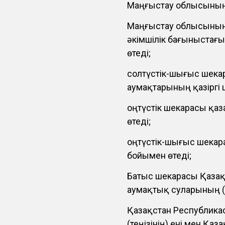
Маңғыстау облысының 
Маңғыстау облысының
әкімшілік бағыныста
өтеді;
солтүстік-шығыс шека
аумақтарының қазіргі 
оңтүстік шекарасы қа
өтеді;
оңтүстік-шығыс шекар
бойымен өтеді;
Батыс шекарасы Қазақ
аумақтық суларының (т
Қазақстан Республика
(теңізінің) ені мен Қ