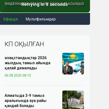
Эфирде
Мультфильмдер
КӨП ОҚЫЛҒАН
Қазақстандықтар 2026
жылдың тамыз айында
қалай демалады
06.08.2026 08:10
Алматыда 3-9 тамыз
аралығында ауа райы
қандай болады