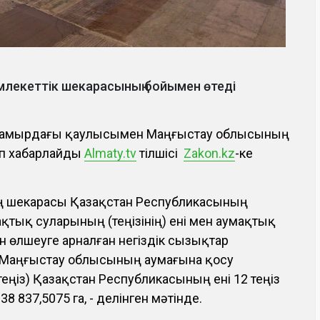
млекеттік шекарасының бойымен өтеді
7 мамырдағы қаулысымен Маңғыстау облысының
еп хабарлайды
Аlmaty.tv
тілшісі
Zakon.kz
-ке
 шекарасы Қазақстан Республикасының
ақтық суларының (теңізінің) ені мен аумақтық
 өлшеуге арналған негіздік сызықтар
 Маңғыстау облысының аумағына қосу
теңіз) Қазақстан Республикасының ені 12 теңіз
8 837,5075 га, - делінген мәтінде.