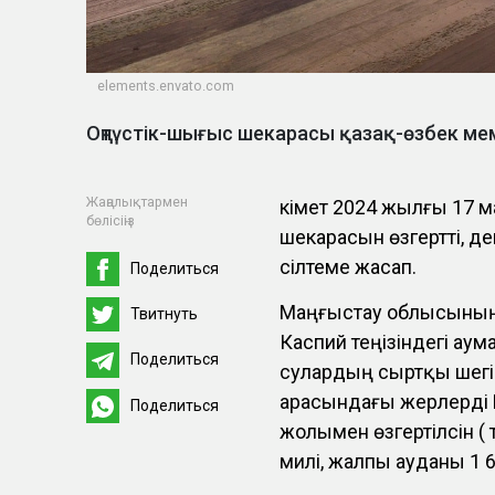
elements.envato.com
Оңтүстік-шығыс шекарасы қазақ-өзбек ме
Жаңалықтармен
Үкімет 2024 жылғы 1
бөлісіңіз
шекарасын өзгертті, д
сілтеме жасап.
Поделиться
Маңғыстау облысының
Твитнуть
Каспий теңізіндегі аум
Поделиться
сулардың сыртқы шегін
арасындағы жерлерді
Поделиться
жолымен өзгертілсін ( 
милі, жалпы ауданы 1 63