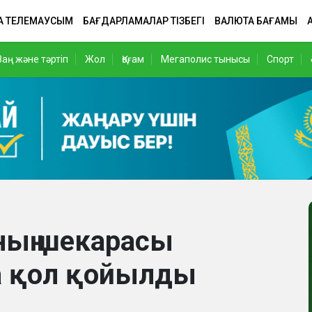
А ТЕЛЕМАУСЫМ
БАҒДАРЛАМАЛАР ТІЗБЕГІ
ВАЛЮТА БАҒАМЫ
Заң және тәртіп
Жол
Қоғам
Мегаполис тынысы
Спорт
ның шекарасы
ға қол қойылды