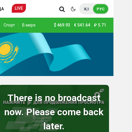
LIVE
ДА
ҚАЗ
РУС
Спорт
В мире
$
469.93
€
541.64
₽
5.71