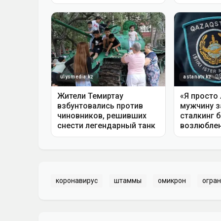
коронавирус
штаммы
омикрон
огра