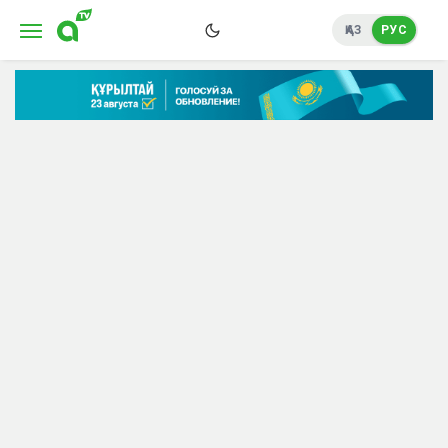
ҚАЗ
РУС