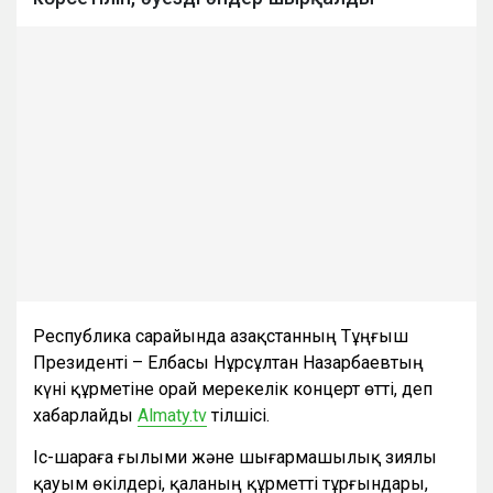
Республика сарайында Қазақстанның Тұңғыш
Президенті – Елбасы Нұрсұлтан Назарбаевтың
күні құрметіне орай мерекелік концерт өтті, деп
хабарлайды
Almaty.tv
тілшісі.
Іс-шараға ғылыми және шығармашылық зиялы
қауым өкілдері, қаланың құрметті тұрғындары,