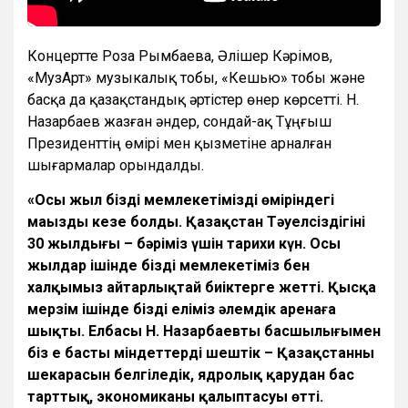
Концертте Роза Рымбаева, Әлішер Кәрімов,
«МузАрт» музыкалық тобы, «Кешью» тобы және
басқа да қазақстандық әртістер өнер көрсетті. Н.
Назарбаев жазған әндер, сондай-ақ Тұңғыш
Президенттің өмірі мен қызметіне арналған
шығармалар орындалды.
«Осы жыл біздің мемлекетіміздің өміріндегі
маңызды кезең болды. Қазақстан Тәуелсіздігінің
30 жылдығы – бәріміз үшін тарихи күн. Осы
жылдар ішінде біздің мемлекетіміз бен
халқымыз айтарлықтай биіктерге жетті. Қысқа
мерзім ішінде біздің еліміз әлемдік аренаға
шықты. Елбасы Н. Назарбаевтың басшылығымен
біз ең басты міндеттерді шештік – Қазақстанның
шекарасын белгіледік, ядролық қарудан бас
тарттық, экономиканың қалыптасуы өтті.