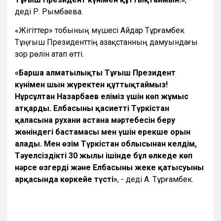
деді Р. Рымбаева.
«Жігіттер» тобының мүшесі Айдар Тұрғамбек
Тұңғыш Президенттің Қазақстанның дамуындағы
зор рөлін атап өтті.
«Барша алматылықты Тұңғыш Президент
күнімен шын жүректен құттықтаймыз!
Нұрсұлтан Назарбаев еліміз үшін көп жұмыс
атқарды. Елбасының қасиетті Түркістан
қаласына рухани астана мәртебесін беру
жөніндегі бастамасы мен үшін ерекше орын
алады. Мен өзім Түркістан облысынан келдім,
Тәуелсіздіктің 30 жылы ішінде бұл өлкеде көп
нәрсе өзгерді және Елбасының жеке қатысуының
арқасында көркейе түсті»
, - деді А. Тұрғамбек.