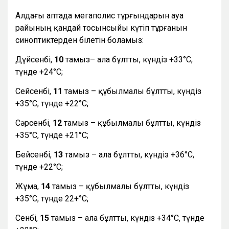
Алдағы аптада мегаполис тұрғындарын ауа
райының қандай тосынсыйы күтіп тұрғанын
синоптиктерден білетін боламыз:
Дүйсенбі,
10
тамыз– ала бұлтты, күндіз +33°С,
түнде +24°С;
Сейсенбі,
11
тамыз – құбылмалы бұлтты, күндіз
+35°С, түнде +22°С;
Сәрсенбі,
12
тамыз – құбылмалы бұлтты, күндіз
+35°С, түнде +21°С;
Бейсенбі,
13
тамыз – ала бұлтты, күндіз +36°С,
түнде +22°С;
Жұма,
14
тамыз – құбылмалы бұлтты, күндіз
+35°С, түнде 22+°С;
Сенбі,
15
тамыз – ала бұлтты, күндіз +34°С, түнде