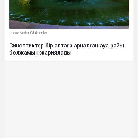
фото Victor Glutsenko
Синоптиктер бір аптаға арналған ауа райы
болжамын жариялады