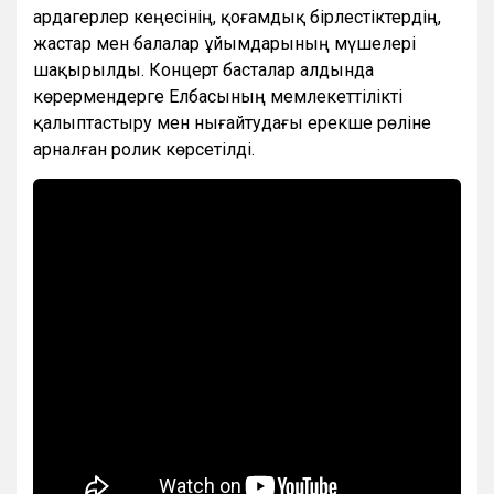
ардагерлер кеңесінің, қоғамдық бірлестіктердің,
жастар мен балалар ұйымдарының мүшелері
шақырылды. Концерт басталар алдында
көрермендерге Елбасының мемлекеттілікті
қалыптастыру мен нығайтудағы ерекше рөліне
арналған ролик көрсетілді.