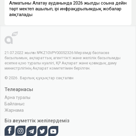
Алматының Алатау ауданында 2026 жылдың соңына дейін
төрт мектеп ашылып, ірі инфрақұрылымдық жобалар
аяқталады
21.07.2022 жылғы №KZ10VPY00052326 Мерзімді баспасөз
басылымын, ақпараттық агенттікті және желілік басылымды
есепке қою туралы куәлігі, ҚР Ақпарат және қоғамдық даму
министрлігінің Ақпарат комитетімен берілген.
© 2026 . Барлық құқықтар сақталған
Телеарнасы
Арна туралы
Байланыс
Жарнама
Біз әлеуметтік желілердеміз