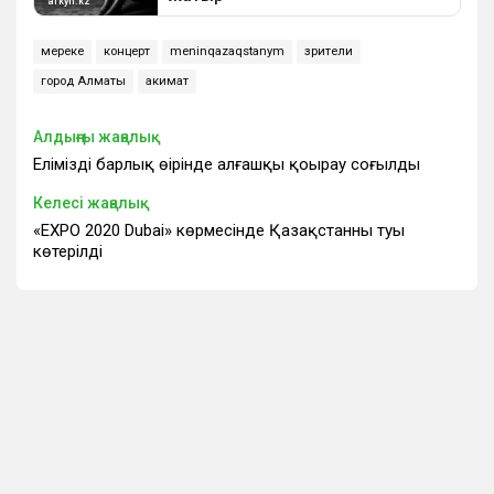
мереке
концерт
meninqazaqstanym
зрители
город Алматы
акимат
Алдыңғы жаңалық
Еліміздің барлық өңірінде алғашқы қоңырау соғылды
Келесі жаңалық
«EXPO 2020 Dubai» көрмесінде Қазақстанның туы
көтерілді