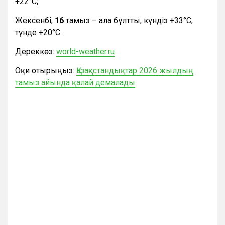
+22°С;
Жексенбі,
16
тамыз – ала бұлтты, күндіз +33°С,
түнде +20°С.
Дереккөз:
world-weather.ru
Оқи отырыңыз:
Қазақстандықтар 2026 жылдың
тамыз айында қалай демалады