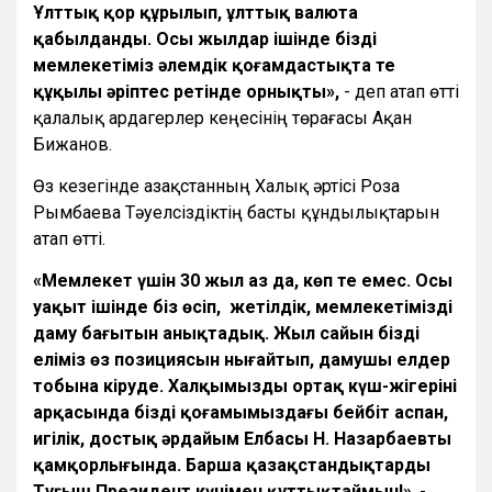
Ұлттық қор құрылып, ұлттық валюта
қабылданды. Осы жылдар ішінде біздің
мемлекетіміз әлемдік қоғамдастықта тең
құқылы әріптес ретінде орнықты»,
- деп атап өтті
қалалық ардагерлер кеңесінің төрағасы Ақан
Бижанов.
Өз кезегінде Қазақстанның Халық әртісі Роза
Рымбаева Тәуелсіздіктің басты құндылықтарын
атап өтті.
«Мемлекет үшін 30 жыл аз да, көп те емес. Осы
уақыт ішінде біз өсіп, жетілдік, мемлекетіміздің
даму бағытын анықтадық. Жыл сайын біздің
еліміз өз позициясын нығайтып, дамушы елдер
тобына кіруде. Халқымыздың ортақ күш-жігерінің
арқасында біздің қоғамымыздағы бейбіт аспан,
игілік, достық әрдайым Елбасы Н. Назарбаевтың
қамқорлығында. Барша қазақстандықтарды
Тұңғыш Президент күнімен құттықтаймын!»
, -