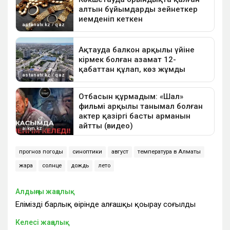
прогноз погоды
синоптики
август
температура в Алматы
жара
солнце
дождь
лето
Алдыңғы жаңалық
Еліміздің барлық өңірінде алғашқы қоңырау соғылды
Келесі жаңалық