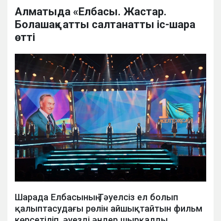
Алматыда «Елбасы. Жастар.
Болашақ» атты салтанатты іс-шара
өтті
Шарада Елбасының Тәуелсіз ел болып
қалыптасудағы рөлін айшықтайтын фильм
көрсетіліп, әуезді әндер шырқалды