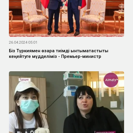
26.04.2024 05:01
Біз Түркиямен өзара тиімді ынтымақтастықты
кеңейтуге мүдделіміз - Премьер-министр