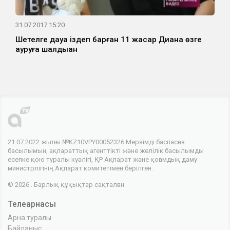
31.07.2017 15:20
Шетелге дауа іздеп барған 11 жасар Диана өзге
ауруға шалдыққан
21.07.2022 жылғы №KZ10VPY00052326 Мерзімді баспасөз
басылымын, ақпараттық агенттікті және желілік басылымды
есепке қою туралы куәлігі, ҚР Ақпарат және қоғамдық даму
министрлігінің Ақпарат комитетімен берілген.
© 2026 . Барлық құқықтар сақталған
Телеарнасы
Арна туралы
Байланыс