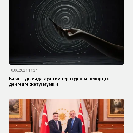
10.06.2024 14:24
Биыл Түркияда ауа температурасы рекордтық
деңгейге жетуі мүмкін