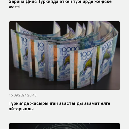
Зарина Дияс Түркияда өткен турнирде жеңіске
жетті
16.09.2024 20:45
Түркияда жасырынған қазақстандық азамат елге
қайтарылды