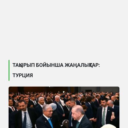
ТАҚЫРЫП БОЙЫНША ЖАҢАЛЫҚТАР:
ТУРЦИЯ