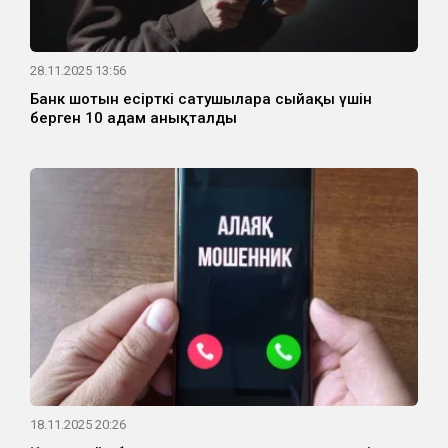
28.11.2025 13:56
Банк шотын есірткі сатушыларға сыйақы үшін
берген 10 адам анықталды
18.11.2025 20:26