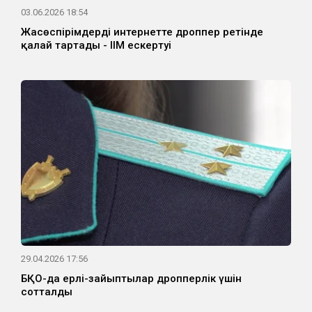
03.06.2026 18:54
Жасөспірімдерді интернетте дроппер ретінде
қалай тартады - ІІМ ескертуі
29.04.2026 17:56
БҚО-да ерлі-зайыптылар дропперлік үшін
сотталды