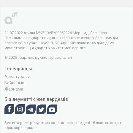
21.07.2022 жылғы №KZ10VPY00052326 Мерзімді баспасөз
басылымын, ақпараттық агенттікті және желілік басылымды
есепке қою туралы куәлігі, ҚР Ақпарат және қоғамдық даму
министрлігінің Ақпарат комитетімен берілген.
© 2026 . Барлық құқықтар сақталған
Телеарнасы
Арна туралы
Байланыс
Жарнама
Біз әлеуметтік желілердеміз
Бұл интернет-ресурстың ақпараттық өнімдері 18 жастан асқан
адамдарға арналған.