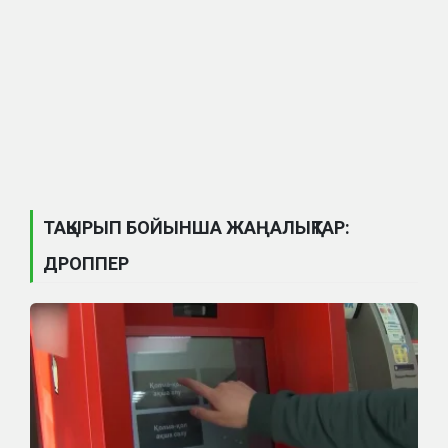
ТАҚЫРЫП БОЙЫНША ЖАҢАЛЫҚТАР:
ДРОППЕР