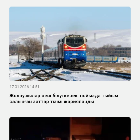
17.01.2026 14:51
Жолаушылар нені білуі керек: пойызда тыйым
салынған заттар тізімі жарияланды