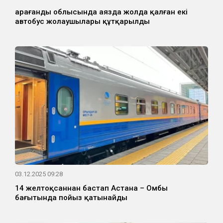
Қарағанды облысында аязда жолда қалған екі
автобус жолаушылары құтқарылды
03.12.2025 09:28
14 желтоқсаннан бастап Астана – Омбы
бағытында пойыз қатынайды