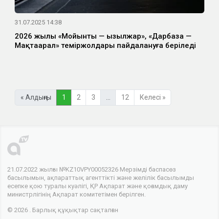
31.07.2025 14:38
2026 жылы «Мойынты — Қызылжар», «Дарбаза —
Мақтаарал» теміржолдары пайдалануға беріледі
« Алдыңғы
1
2
3
…
12
Келесі »
21.07.2022 жылғы №KZ10VPY00052326 Мерзімді баспасөз
басылымын, ақпараттық агенттікті және желілік басылымды
есепке қою туралы куәлігі, ҚР Ақпарат және қоғамдық даму
министрлігінің Ақпарат комитетімен берілген.
© 2026 . Барлық құқықтар сақталған