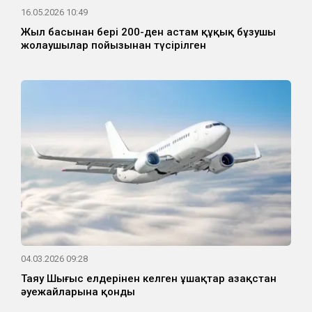
16.05.2026 10:49
Жыл басынан бері 200-ден астам құқық бұзушы
жолаушылар пойызынан түсірілген
04.03.2026 09:28
Таяу Шығыс елдерінен келген ұшақтар Қазақстан
әуежайларына қонды