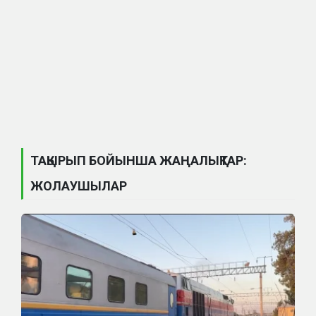
ТАҚЫРЫП БОЙЫНША ЖАҢАЛЫҚТАР:
ЖОЛАУШЫЛАР