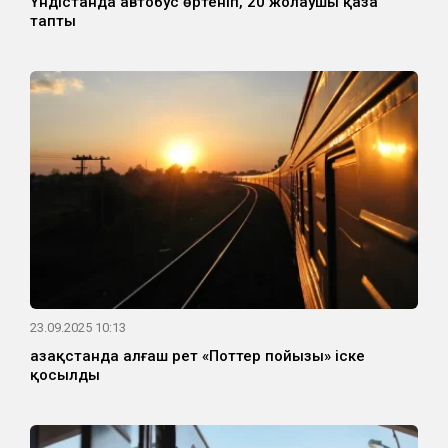
Үндістанда автобус өртеніп, 20 жолаушы қаза
тапты
23.09.2025 10:13
Қазақстанда алғаш рет «Поттер пойызы» іске
қосылды