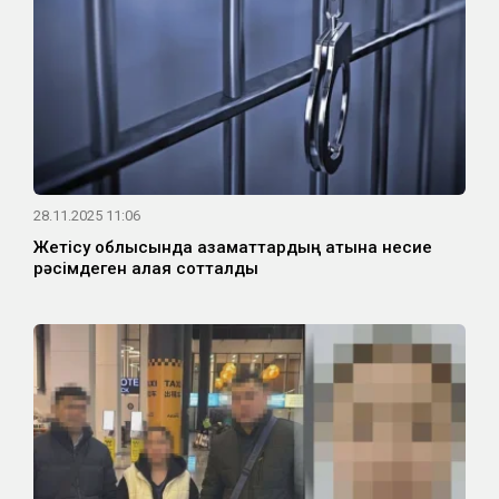
28.11.2025 11:06
Жетісу облысында азаматтардың атына несие
рәсімдеген алаяқ сотталды