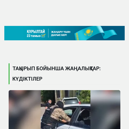
ТАҚЫРЫП БОЙЫНША ЖАҢАЛЫҚТАР:
КҮДІКТІЛЕР