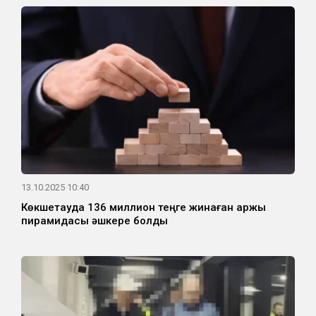
13.10.2025 10:40
Көкшетауда 136 миллион теңге жинаған қаржы
пирамидасы әшкере болды