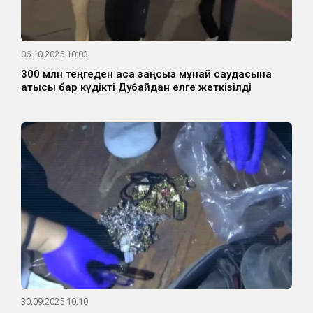
06.10.2025 10:03
300 млн теңгеден аса заңсыз мұнай саудасына
қатысы бар күдікті Дубайдан елге жеткізілді
30.09.2025 10:10