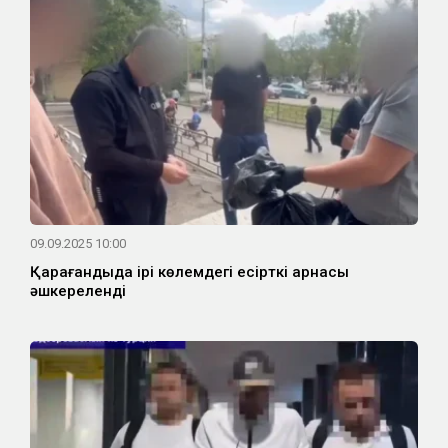
09.09.2025 10:00
Қарағандыда ірі көлемдегі есірткі арнасы
әшкереленді