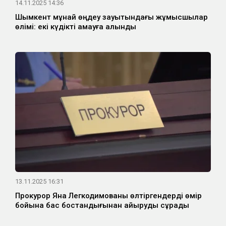
14.11.2025 14:36
Шымкент мұнай өңдеу зауытындағы жұмысшылар
өлімі: екі күдікті қамауға алынды
13.11.2025 16:31
Прокурор Яна Легкодимованы өлтіргендерді өмір
бойына бас бостандығынан айыруды сұрады