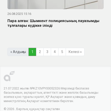
26.08.2025 15:16
Пара алған: Шымкент полициясының лауазымды
тұлғалары күдікке ілінді
« Алдыңғы
1
2
3
4
5
Келесі »
21.07.2022 жылғы №KZ10VPY00052326 Мерзімді баспасөз
басылымын, ақпараттық агенттікті және желілік басылымды
есепке қою туралы куәлігі, ҚР Ақпарат және қоғамдық даму
министрлігінің Ақпарат комитетімен берілген.
© 2026 . Барлық құқықтар сақталған