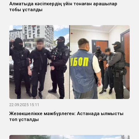
Алматыда кәсіпкердің үйін тонаған қарақшылар
тобы ұсталды
22.09.2025 15:11
Жезөкшелікке мәжбүрлеген: Астанада қылмыстық
топ ұсталды