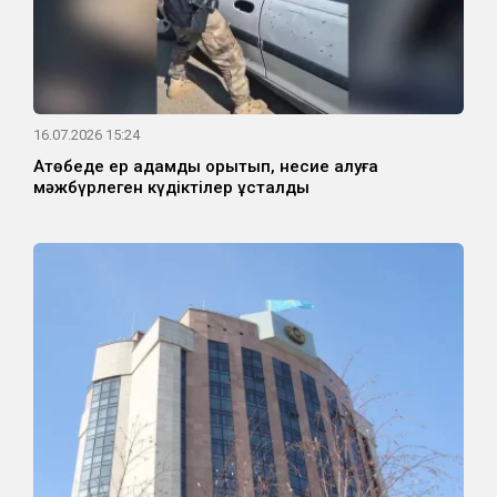
16.07.2026 15:24
Ақтөбеде ер адамды қорқытып, несие алуға
мәжбүрлеген күдіктілер ұсталды