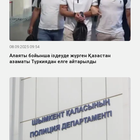
08.09.2025 09:54
Алаяқтық бойынша іздеуде жүрген Қазақстан
азаматы Түркиядан елге қайтарылды