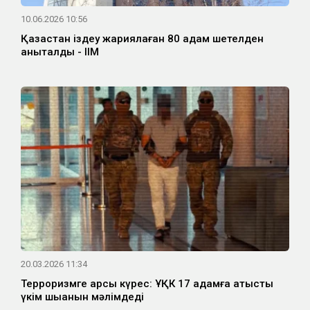
10.06.2026 10:56
Қазақстан іздеу жариялаған 80 адам шетелден
анықталды - ІІМ
20.03.2026 11:34
Терроризмге қарсы күрес: ҰҚК 17 адамға қатысты
үкім шыққанын мәлімдеді