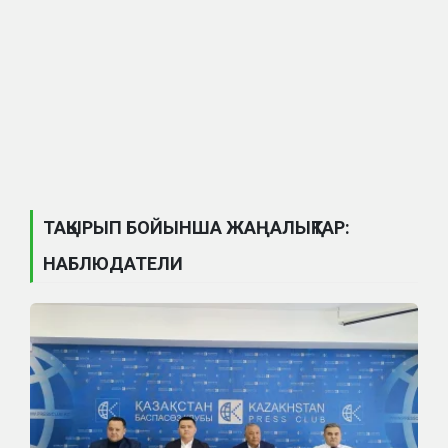
ТАҚЫРЫП БОЙЫНША ЖАҢАЛЫҚТАР:
НАБЛЮДАТЕЛИ