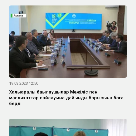
19.03.2023 12:50
Халықаралық бақылаушылар Мәжіліс пен
мәслихаттар сайлауына дайындық барысына баға
берді