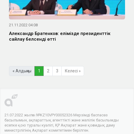
21.11.2022 04:08
Александр Братенков: елімізде президенттік
сайлау белсенді өтті
« Алдыңғы
1
2
3
Келесі »
21.07.2022 жылғы №KZ10VPY00052326 Мерзімді баспасөз
басылымын, ақпараттық агенттікті және желілік басылымды
есепке қою туралы куәлігі, ҚР Ақпарат және қоғамдық даму
министрлігінің Ақпарат комитетімен берілген.