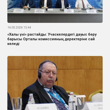
16.03.2026 15:44
«Халық үні» растайды: Учаскелердегі дауыс беру
барысы Орталық комиссияның деректеріне сай
келеді