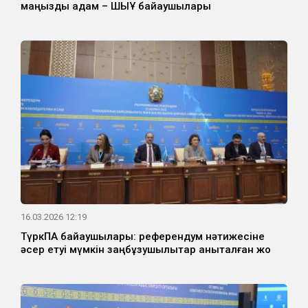
маңызды қадам – ШЫҰ байқаушылары
16.03.2026 12:19
ТүркПА байқаушылары: референдум нәтижесіне
әсер етуі мүмкін заңбұзушылықтар анықталған жоқ