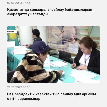
02.02.2023 17:42
Қазақстанда халықаралық сайлау байқаушыларын
аккредиттеу басталды
22.11.2022 00:15
Ел Президентін кезектен тыс сайлау әділ әрі ашық
өтті - сарапшылар