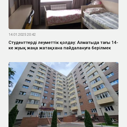
14.01.2025 20:42
Студенттерді әлеуметтік қолдау: Алматыда тағы 14-
ке жуық жаңа жатақхана пайдалануға берілмек