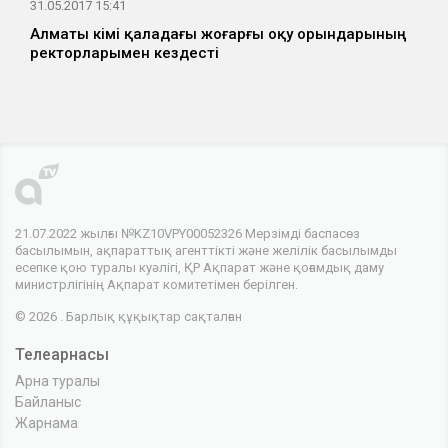
31.05.2017 15:41
Алматы әкімі қаладағы жоғарғы оқу орындарының
ректорларымен кездесті
21.07.2022 жылғы №KZ10VPY00052326 Мерзімді баспасөз
басылымын, ақпараттық агенттікті және желілік басылымды
есепке қою туралы куәлігі, ҚР Ақпарат және қоғамдық даму
министрлігінің Ақпарат комитетімен берілген.
© 2026 . Барлық құқықтар сақталған
Телеарнасы
Арна туралы
Байланыс
Жарнама