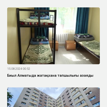
15.08.2024 00:52
Биыл Алматыда жатақхана тапшылығы азаяды