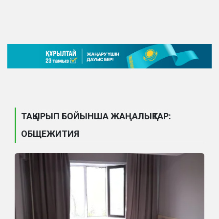
ТАҚЫРЫП БОЙЫНША ЖАҢАЛЫҚТАР:
ОБЩЕЖИТИЯ