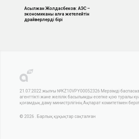
Асылжан Жолдасбеков: АЭС –
экономиканы алға жетелейтін
драйверлердің бірі
21.07.2022 жылғы №KZ10VPY00052326 Мерзімді баспасө
агенттікті және желілік басылымды есепке қою туралы куәл
қоғамдық даму министрлігінің Ақпарат комитетімен беріл
© 2026 . Барлық құқықтар сақталған