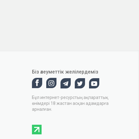
Біз әлеуметтік желілердеміз
Бұл интернет-ресурстың ақпараттық
өнімдері 18 жастан асқан адамдарға
арналған.