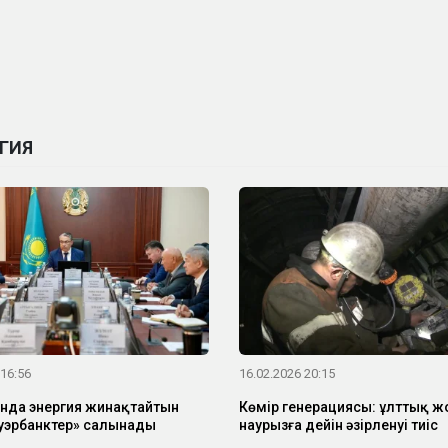
ГИЯ
 16:56
16.02.2026 20:15
нда энергия жинақтайтын
Көмір генерациясы: ұлттық ж
уэрбанктер» салынады
наурызға дейін әзірленуі тиіс