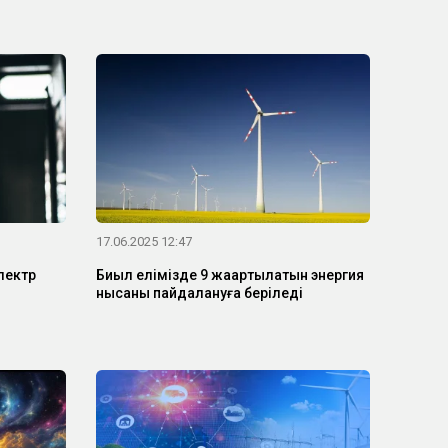
17.06.2025 12:47
лектр
Биыл елімізде 9 жаңартылатын энергия
нысаны пайдалануға беріледі