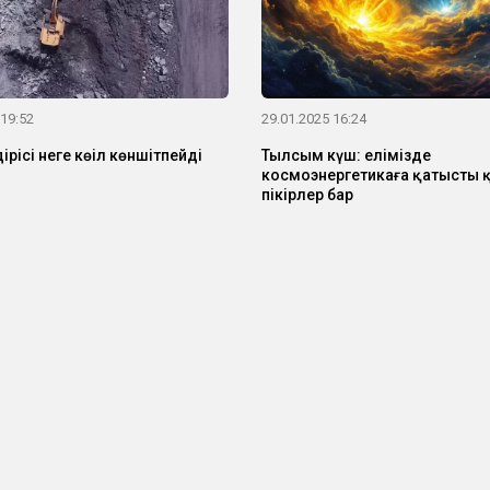
 19:52
29.01.2025 16:24
ірісі неге көңіл көншітпейді
Тылсым күш: елімізде
космоэнергетикаға қатысты 
пікірлер бар