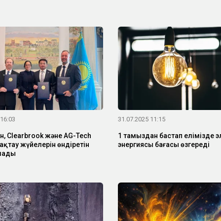
 16:03
31.07.2025 11:15
н, Clearbrook және AG-Tech
1 тамыздан бастап елімізде э
ақтау жүйелерін өндіретін
энергиясы бағасы өзгереді
лады