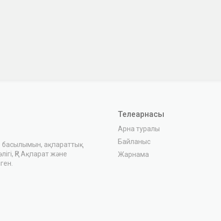
Телеарнасы
Арна туралы
Байланыс
з басылымын, ақпараттық
ігі, ҚР Ақпарат және
Жарнама
ген.