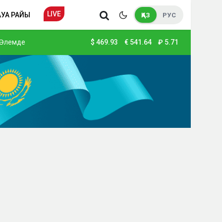
LIVE
АУА РАЙЫ
ҚАЗ
РУС
Әлемде
$
469.93
€
541.64
₽
5.71