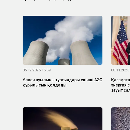
05.12.2025 15:59
08.11.2025
Үлкен ауылының тұрғындары екінші АЭС
Қазақста
құрылысын қолдады
энергия с
зауыт са