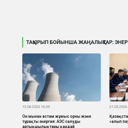
ТАҚЫРЫП БОЙЫНША ЖАҢАЛЫҚТАР: ЭНЕР
13.06.2026 16:39
21.05.2026
Он мыңнан астам жұмыс орны және
Қазақста
тұрақты энергия: АЭС салудың
«алып па
артықшылықтары қандай