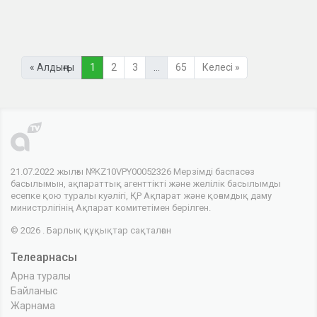
« Алдыңғы
1
2
3
…
65
Келесі »
21.07.2022 жылғы №KZ10VPY00052326 Мерзімді баспасөз
басылымын, ақпараттық агенттікті және желілік басылымды
есепке қою туралы куәлігі, ҚР Ақпарат және қоғамдық даму
министрлігінің Ақпарат комитетімен берілген.
© 2026 . Барлық құқықтар сақталған
Телеарнасы
Арна туралы
Байланыс
Жарнама