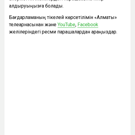
қалдыруыңызға болады.
Бағдарламаның тікелей көрсетілімін «Алматы»
телеарнасынан және
YouTube
,
Facebook
желілеріндегі ресми парақшалардан қараңыздар.