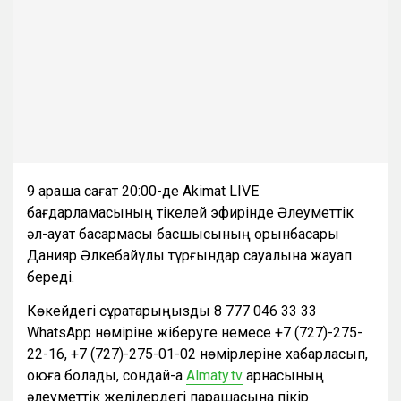
9 қараша сағат 20:00-де Akimat LIVE
бағдарламасының тікелей эфирінде Әлеуметтік
әл-ауқат басқармасы басшысының орынбасары
Данияр Әлкебайұлы тұрғындар сауалына жауап
береді.
Көкейдегі сұрақтарыңызды 8 777 046 33 33
WhatsApp нөміріне жіберуге немесе +7 (727)-275-
22-16, +7 (727)-275-01-02 нөмірлеріне хабарласып,
қоюға болады, сондай-ақ
Almaty.tv
арнасының
әлеуметтік желілердегі парақшасына пікір