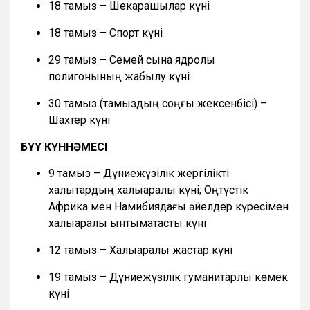
18 тамыз – Шекарашылар күні
18 тамыз – Спорт күні
29 тамыз – Семей сынақ ядролық
полигонының жабылу күні
30 тамыз (тамыздың соңғы жексенбісі) –
Шахтер күні
БҰҰ КҮННӘМЕСІ
9 тамыз – Дүниежүзілік жергілікті
халықтардың халықаралық күні; Оңтүстік
Африка мен Намибиядағы әйелдер күресімен
халықаралық ынтымақтастық күні
12 тамыз – Халықаралық жастар күні
19 тамыз – Дүниежүзілік гуманитарлық көмек
күні