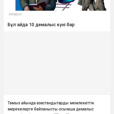
Almaty.tv
Бұл айда 10 демалыс күні бар
Тамыз айында қазақстандықтарды мемлекеттік
мерекелерге байланысты қосымша демалыс