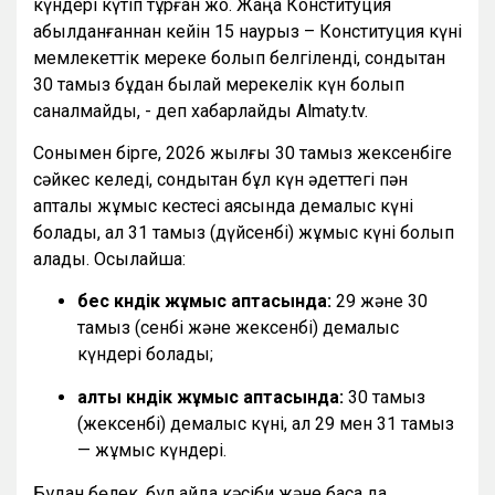
күндері күтіп тұрған жоқ. Жаңа Конституция
қабылданғаннан кейін 15 наурыз – Конституция күні
мемлекеттік мереке болып белгіленді, сондықтан
30 тамыз бұдан былай мерекелік күн болып
саналмайды, - деп хабарлайды Almaty.tv.
Сонымен бірге, 2026 жылғы 30 тамыз жексенбіге
сәйкес келеді, сондықтан бұл күн әдеттегі пән
апталық жұмыс кестесі аясында демалыс күні
болады, ал 31 тамыз (дүйсенбі) жұмыс күні болып
қалады. Осылайша:
бес күндік жұмыс аптасында:
29 және 30
тамыз (сенбі және жексенбі) демалыс
күндері болады;
алты күндік жұмыс аптасында:
30 тамыз
(жексенбі) демалыс күні, ал 29 мен 31 тамыз
— жұмыс күндері.
Бұдан бөлек, бұл айда кәсіби және басқа да