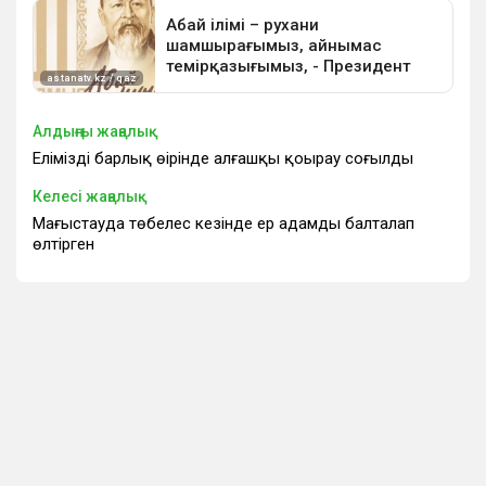
Алдыңғы жаңалық
Еліміздің барлық өңірінде алғашқы қоңырау соғылды
Келесі жаңалық
Маңғыстауда төбелес кезінде ер адамды балталап
өлтірген