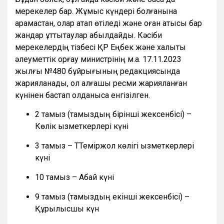
мерекелер бар. Жұмыс күндері болғанына
қарамастан, олар атап өтіледі және оған қатысы бар
жандар құттықтаулар қабылдайды. Кәсіби
мерекелердің тізбесі ҚР Еңбек және халықты
әлеуметтік қорғау министрінің м.а. 17.11.2023
жылғы №480 бұйрығының редакциясында
жарияланады, ол алғашқы ресми жарияланған
күнінен бастап қолданысқа енгізілген.
2 тамыз (тамыздың бірінші жексенбісі) –
Көлік қызметкерлері күні
3 тамыз – ТТеміржол көлігі қызметкерлері
күні
10 тамыз – Абай күні
9 тамыз (тамыздың екінші жексенбісі) –
Құрылысшы күн