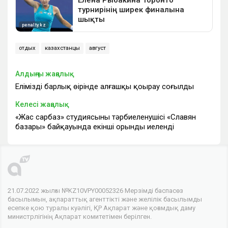
отдых
казахстанцы
август
Алдыңғы жаңалық
Еліміздің барлық өңірінде алғашқы қоңырау соғылды
Келесі жаңалық
«Жас сарбаз» студиясының тәрбиеленушісі «Славян
базары» байқауында екінші орынды иеленді
21.07.2022 жылғы №KZ10VPY00052326 Мерзімді баспасөз
басылымын, ақпараттық агенттікті және желілік басылымды
есепке қою туралы куәлігі, ҚР Ақпарат және қоғамдық даму
министрлігінің Ақпарат комитетімен берілген.