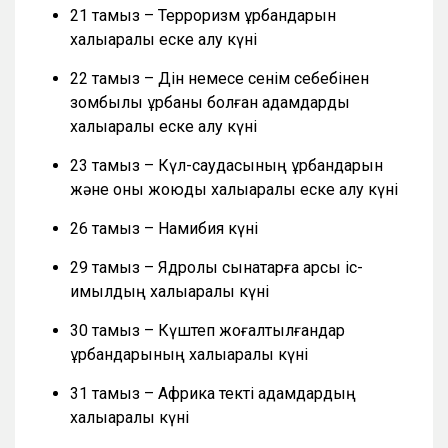
21 тамыз – Терроризм құрбандарын
халықаралық еске алу күні
22 тамыз – Дін немесе сенім себебінен
зомбылық құрбаны болған адамдарды
халықаралық еске алу күні
23 тамыз – Күл-саудасының құрбандарын
және оны жоюды халықаралық еске алу күні
26 тамыз – Намибия күні
29 тамыз – Ядролық сынақтарға қарсы іс-
қимылдың халықаралық күні
30 тамыз – Күштеп жоғалтылғандар
құрбандарының халықаралық күні
31 тамыз – Африка текті адамдардың
халықаралық күні