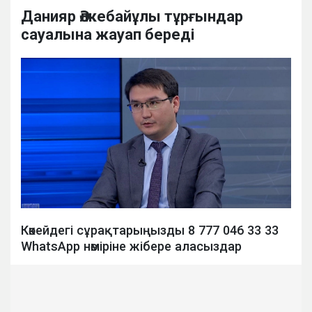
Данияр Әлкебайұлы тұрғындар
сауалына жауап береді
Көкейдегі сұрақтарыңызды 8 777 046 33 33
WhatsApp нөміріне жібере аласыздар