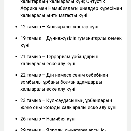
халықтардың халықаралық күні; Оңтүстік
Африка мен Намибиядағы әйелдер күресімен
халықаралық ынтымақтастық күні
12 тамыз – Халықаралық жастар күні
19 тамыз – Дүниежүзілік гуманитарлық көмек
күні
21 тамыз – Терроризм құрбандарын
халықаралық еске алу күні
22 тамыз – Дін немесе сенім себебінен
зомбылық құрбаны болған адамдарды
халықаралық еске алу күні
23 тамыз – Күл-саудасының құрбандарын
және оны жоюды халықаралық еске алу күні
26 тамыз – Намибия күні
29 тамыз – Ядролық сынақтарға қарсы іс-