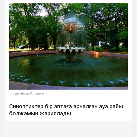
фото Victor Glutsenko
Синоптиктер бір аптаға арналған ауа райы
болжамын жариялады