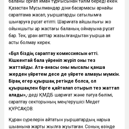
баланы қорғап иман тұрғысынан тәлім береді екен.
Қазақстан Мұсылмандар діни басқармасы арнайы
сараптама жасап, қуыршақтарды сатылымға
шығаруға рұқсат етіпті. Шариғатқа қайшылығы жоқ
ойыншықты әр жастағы баланың ойнауына рұқсат
бар. Тек, құран аяттар жазылғандықтан қуыршақ аяқ
асты болмау керек.
«Бұл біздің сараптау комиссиясын өтті.
Кішкентай бала үйреніп жүріп оны тез
жаттайды. Ата-анасы оны мысалы қанша
жерден үйретем десе де үйрете алмауы мүмкін.
Бірақ егер қуыршақ ретінде болса, ол
қуыршақпен бірге қайталап отырып тез жаттап
алады»,
-деді ҚМДБ шариғат және пәтуа бөлімі,
сараптау секторының меңгерушісі Медет
ҚҰРСАҚОВ.
Құран сүрелерін айтатын қуыршақтардың нарыққа
шыққанына жарты жылға жуықтаған. Соның өзінде