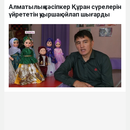
Алматылық кәсіпкер Құран сүрелерін
үйрететін қуыршақ ойлап шығарды