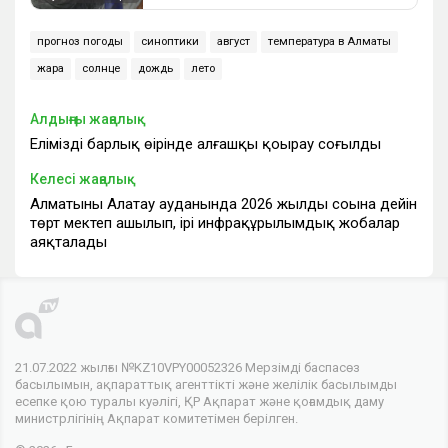
прогноз погоды
синоптики
август
температура в Алматы
жара
солнце
дождь
лето
Алдыңғы жаңалық
Еліміздің барлық өңірінде алғашқы қоңырау соғылды
Келесі жаңалық
Алматының Алатау ауданында 2026 жылдың соңына дейін
төрт мектеп ашылып, ірі инфрақұрылымдық жобалар
аяқталады
21.07.2022 жылғы №KZ10VPY00052326 Мерзімді баспасөз
басылымын, ақпараттық агенттікті және желілік басылымды
есепке қою туралы куәлігі, ҚР Ақпарат және қоғамдық даму
министрлігінің Ақпарат комитетімен берілген.