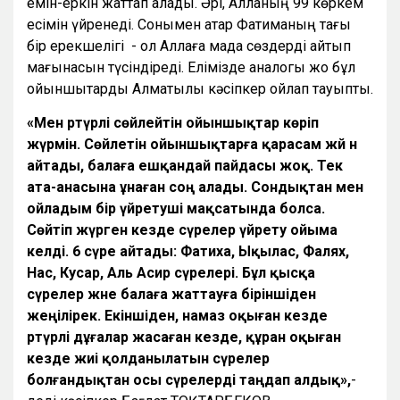
емін-еркін жаттап алады. Әрі, Алланың 99 көркем
есімін үйренеді. Сонымен қатар Фатиманың тағы
бір ерекшелігі - ол Аллаға мадақ сөздерді айтып
мағынасын түсіндіреді. Елімізде аналогы жоқ бұл
ойыншықтарды Алматылық кәсіпкер ойлап тауыпты.
«Мен әртүрлі сөйлейтін ойыншықтар көріп
жүрмін. Сөйлетін ойыншықтарға қарасам жәй ән
айтады, балаға ешқандай пайдасы жоқ. Тек
ата-анасына ұнаған соң алады. Сондықтан мен
ойладым бір үйретуші мақсатында болса.
Сөйтіп жүрген кезде сүрелер үйрету ойыма
келді. 6 сүре айтады: Фатиха, Ықылас, Фалях,
Нас, Кәусар, Аль Асир сүрелері. Бұл қысқа
сүрелер және балаға жаттауға біріншіден
жеңілірек. Екіншіден, намаз оқыған кезде
әртүрлі дұғалар жасаған кезде, құран оқыған
кезде жиі қолданылатын сүрелер
болғандықтан осы сүрелерді таңдап алдық»,
-