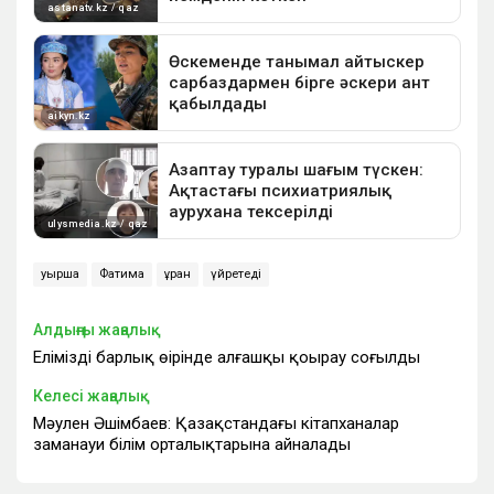
қуыршақ
Фатима
құран
үйретеді
Алдыңғы жаңалық
Еліміздің барлық өңірінде алғашқы қоңырау соғылды
Келесі жаңалық
Мәулен Әшімбаев: Қазақстандағы кітапханалар
заманауи білім орталықтарына айналады