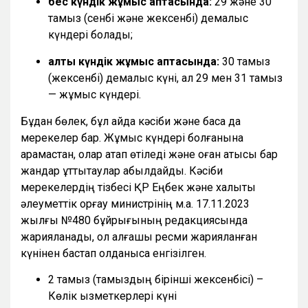
бес күндік жұмыс аптасында:
29 және 30
тамыз (сенбі және жексенбі) демалыс
күндері болады;
алты күндік жұмыс аптасында:
30 тамыз
(жексенбі) демалыс күні, ал 29 мен 31 тамыз
— жұмыс күндері.
Бұдан бөлек, бұл айда кәсіби және басқа да
мерекелер бар. Жұмыс күндері болғанына
қарамастан, олар атап өтіледі және оған қатысы бар
жандар құттықтаулар қабылдайды. Кәсіби
мерекелердің тізбесі ҚР Еңбек және халықты
әлеуметтік қорғау министрінің м.а. 17.11.2023
жылғы №480 бұйрығының редакциясында
жарияланады, ол алғашқы ресми жарияланған
күнінен бастап қолданысқа енгізілген.
2 тамыз (тамыздың бірінші жексенбісі) –
Көлік қызметкерлері күні