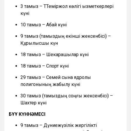
3 тамыз – ТТеміржол көлігі қызметкерлері
күні
10 тамыз – Абай күні
9 тамыз (тамыздың екінші жексенбісі) –
Құрылысшы күн
18 тамыз – Шекарашылар күні
18 тамыз – Спорт күні
29 тамыз – Семей сынақ ядролық
полигонының жабылу күні
30 тамыз (тамыздың соңғы жексенбісі) –
Шахтер күні
БҰҰ КҮННӘМЕСІ
9 тамыз – Дүниежүзілік жергілікті