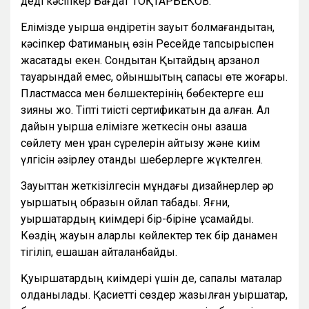
деді кәсіпкер Бағдат ТОҚТАРБЕКОВ.
Елімізде қуыршақ өндіретін зауыт болмағандықтан,
кәсіпкер Фатиманың өзін Ресейде тапсырыспен
жасатады екен. Сондықтан Қытайдың арзанқол
тауарындай емес, ойыншықтың сапасы өте жоғары.
Пластмасса мен бөлшектерінің бөбектерге еш
зияны жоқ. Тіпті тиісті сертификатын да алған. Ал
дайын қуыршақ елімізге жеткесін оны қазақша
сөйлету мен құран сүрелерін айтқызу және киім
үлгісін әзірлеу отандық шеберлерге жүктелген.
Зауыттан жеткізілгесін мұндағы дизайнерлер әр
қуыршақтың образын ойлап табады. Яғни,
қуыршақтардың киімдері бір-біріне ұқсамайды.
Көздің жауын аларлық көйлектер тек бір данамен
тігіліп, ешқашан қайталанбайды.
Қуыршақтардың киімдері үшін де, сапалы маталар
қолданылады. Қасиетті сөздер жазылған қуыршақтар,