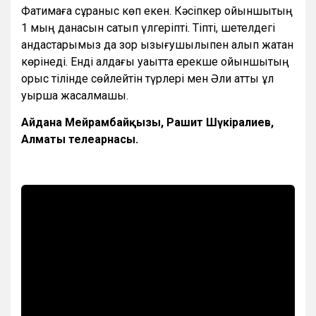
Фатимаға сұраныс көп екен. Кәсіпкер ойыншықтың
1 мың данасын сатып үлгеріпті. Тіпті, шетелдегі
қандастарымыз да зор қызығушылықпен алып жатқан
көрінеді. Енді алдағы уақытта ерекше ойыншықтың
орыс тілінде сөйлейтін түрлері мен Әли атты ұл
қуыршақ жасалмақшы.
Айдана Мейрамбайқызы, Рашит Шүкіралиев,
Алматы телеарнасы.