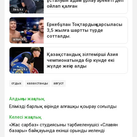
отдых
казахстанцы
август
Алдыңғы жаңалық
Еліміздің барлық өңірінде алғашқы қоңырау соғылды
Келесі жаңалық
«Жас сарбаз» студиясының тәрбиеленушісі «Славян
базары» байқауында екінші орынды иеленді