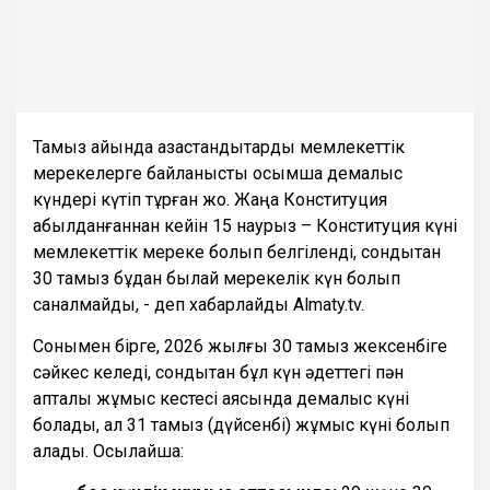
Тамыз айында қазақстандықтарды мемлекеттік
мерекелерге байланысты қосымша демалыс
күндері күтіп тұрған жоқ. Жаңа Конституция
қабылданғаннан кейін 15 наурыз – Конституция күні
мемлекеттік мереке болып белгіленді, сондықтан
30 тамыз бұдан былай мерекелік күн болып
саналмайды, - деп хабарлайды Almaty.tv.
Сонымен бірге, 2026 жылғы 30 тамыз жексенбіге
сәйкес келеді, сондықтан бұл күн әдеттегі пән
апталық жұмыс кестесі аясында демалыс күні
болады, ал 31 тамыз (дүйсенбі) жұмыс күні болып
қалады. Осылайша: