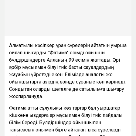
Алматылық кәсіпкер құран сүрелерін айтатын қуыршақ
ойлап шығарды. "Фатима" есімді ойыншық
бүлдіршіндерге Алланың 99 есімін жаттады. Әрі
әрбір мұсылман білуі тиіс басты сауалдардың
жауабын үйретеді екен. Елімізде аналогы жоқ
ойыншықтарға қазірдің өзінде сұраныс көп көрінеді.
Сондықтан оларды шетелге де сатылымға шығару
жоспарлануда.
Фатима атты сұлулығы көз тартар бұл қуыршақтар
кішкене қыздарға әр мұсылман білуі тиіс пайдалы
білім береді. Бүлдіршіндер ойыншықпен
танысқасын онымен бірге қайталап, қысқа сүрелерді