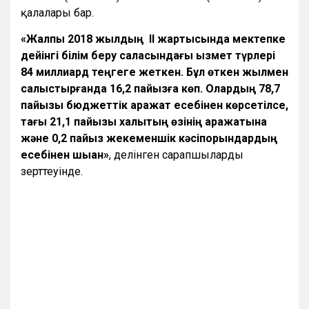
қалалары бар.
«Жалпы 2018 жылдың II жартысында мектепке
дейінгі білім беру саласындағы қызмет түрлері
84 миллиард теңгеге жеткен. Бұл өткен жылмен
салыстырғанда 16,2 пайызға көп. Олардың 78,7
пайызы бюджеттік қаражат есебінен көрсетілсе,
тағы 21,1 пайызы халықтың өзінің қаражатына
және 0,2 пайыз жекеменшік кәсіпорындардың
есебінен шыққан»
, делінген сарапшылардың
зерттеуінде.