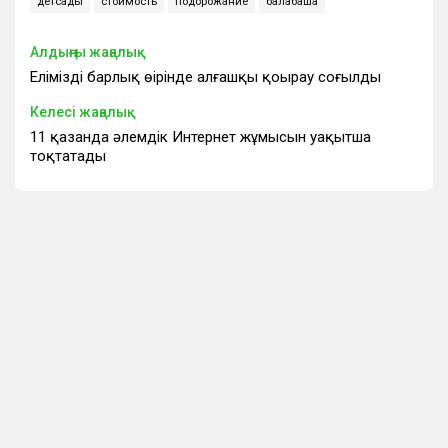
детсады
стоимость
подорожание
балабақша
Алдыңғы жаңалық
Еліміздің барлық өңірінде алғашқы қоңырау соғылды
Келесі жаңалық
11 қазанда әлемдік Интернет жұмысын уақытша
тоқтатады