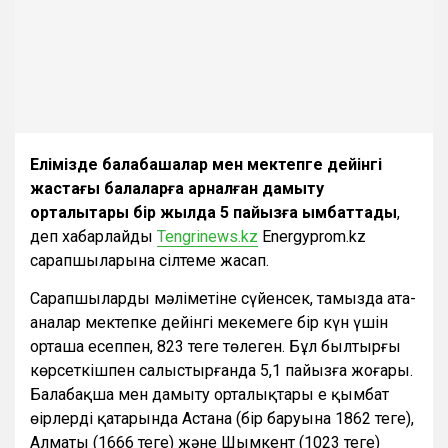
Елімізде балабақшалар мен мектепге дейінгі
жастағы балаларға арналған дамыту
орталықтары бір жылда 5 пайызға қымбаттады
,
деп хабарлайды
Tengrinews.kz
Energyprom.kz
сарапшыларына сілтеме жасап.
Сарапшылардың мәліметіне сүйенсек, тамызда ата-
аналар мектепке дейінгі мекемеге бір күн үшін
орташа есеппен, 823 теңге төлеген. Бұл былтырғы
көрсеткішпен салыстырғанда 5,1 пайызға жоғары.
Балабақша мен дамыту орталықтары ең қымбат
өңірлердің қатарында Астана (бір баруына 1862 теңге),
Алматы (1666 теңге) және Шымкент (1023 теңге)