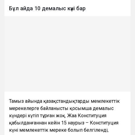
Бұл айда 10 демалыс күні бар
Тамыз айында қазақстандықтарды мемлекеттік
мерекелерге байланысты қосымша демалыс
күндері күтіп тұрған жоқ. Жаңа Конституция
қабылданғаннан кейін 15 наурыз – Конституция
күні мемлекеттік мереке болып белгіленді,