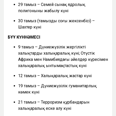
29 тамыз – Семей сынақ ядролық
полигонының жабылу күні
30 тамыз (тамыздың соңғы жексенбісі) –
Шахтер күні
БҰҰ КҮННӘМЕСІ
9 тамыз – Дүниежүзілік жергілікті
халықтардың халықаралық күні; Оңтүстік
Африка мен Намибиядағы әйелдер күресімен
халықаралық ынтымақтастық күні
12 тамыз – Халықаралық жастар күні
19 тамыз – Дүниежүзілік гуманитарлық
көмек күні
21 тамыз – Терроризм құрбандарын
халықаралық еске алу күні