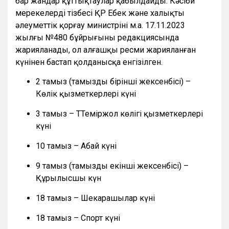
бар жандар құттықтаулар қабылдайды. Кәсіби
мерекелердің тізбесі ҚР Еңбек және халықты
әлеуметтік қорғау министрінің м.а. 17.11.2023
жылғы №480 бұйрығының редакциясында
жарияланады, ол алғашқы ресми жарияланған
күнінен бастап қолданысқа енгізілген.
2 тамыз (тамыздың бірінші жексенбісі) –
Көлік қызметкерлері күні
3 тамыз – ТТеміржол көлігі қызметкерлері
күні
10 тамыз – Абай күні
9 тамыз (тамыздың екінші жексенбісі) –
Құрылысшы күн
18 тамыз – Шекарашылар күні
18 тамыз – Спорт күні