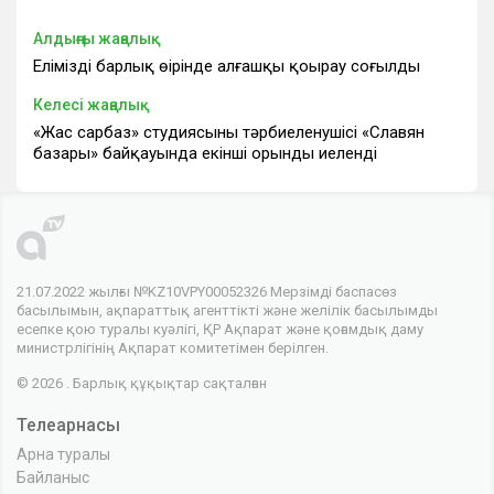
Алдыңғы жаңалық
Еліміздің барлық өңірінде алғашқы қоңырау соғылды
Келесі жаңалық
«Жас сарбаз» студиясының тәрбиеленушісі «Славян
базары» байқауында екінші орынды иеленді
21.07.2022 жылғы №KZ10VPY00052326 Мерзімді баспасөз
басылымын, ақпараттық агенттікті және желілік басылымды
есепке қою туралы куәлігі, ҚР Ақпарат және қоғамдық даму
министрлігінің Ақпарат комитетімен берілген.
© 2026 . Барлық құқықтар сақталған
Телеарнасы
Арна туралы
Байланыс