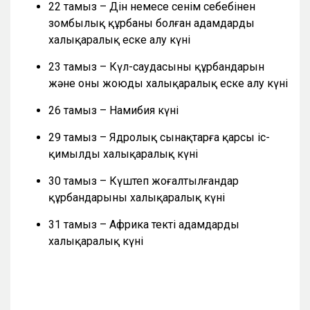
22 тамыз – Дін немесе сенім себебінен
зомбылық құрбаны болған адамдарды
халықаралық еске алу күні
23 тамыз – Күл-саудасының құрбандарын
және оны жоюды халықаралық еске алу күні
26 тамыз – Намибия күні
29 тамыз – Ядролық сынақтарға қарсы іс-
қимылдың халықаралық күні
30 тамыз – Күштеп жоғалтылғандар
құрбандарының халықаралық күні
31 тамыз – Африка текті адамдардың
халықаралық күні