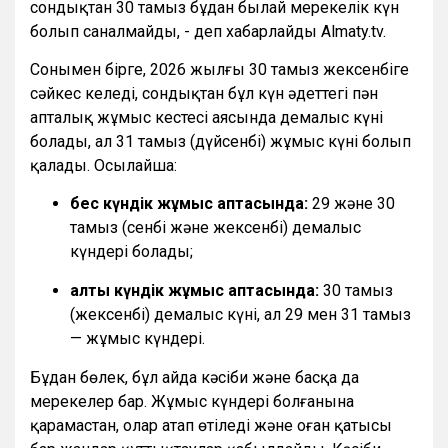
сондықтан 30 тамыз бұдан былай мерекелік күн
болып саналмайды, - деп хабарлайды Almaty.tv.
Сонымен бірге, 2026 жылғы 30 тамыз жексенбіге
сәйкес келеді, сондықтан бұл күн әдеттегі пән
апталық жұмыс кестесі аясында демалыс күні
болады, ал 31 тамыз (дүйсенбі) жұмыс күні болып
қалады. Осылайша:
бес күндік жұмыс аптасында:
29 және 30
тамыз (сенбі және жексенбі) демалыс
күндері болады;
алты күндік жұмыс аптасында:
30 тамыз
(жексенбі) демалыс күні, ал 29 мен 31 тамыз
— жұмыс күндері.
Бұдан бөлек, бұл айда кәсіби және басқа да
мерекелер бар. Жұмыс күндері болғанына
қарамастан, олар атап өтіледі және оған қатысы