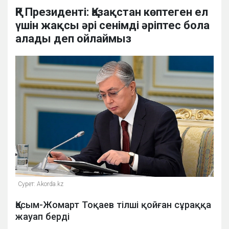
ҚР Президенті: Қазақстан көптеген ел
үшін жақсы әрі сенімді әріптес бола
алады деп ойлаймыз
Сурет: Аkorda.kz
Қасым-Жомарт Тоқаев тілші қойған сұраққа
жауап берді