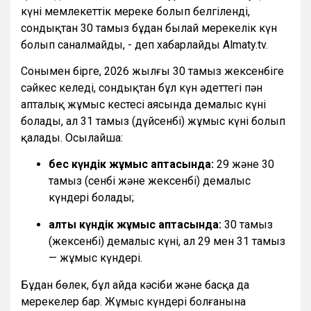
күні мемлекеттік мереке болып белгіленді,
сондықтан 30 тамыз бұдан былай мерекелік күн
болып саналмайды, - деп хабарлайды Almaty.tv.
Сонымен бірге, 2026 жылғы 30 тамыз жексенбіге
сәйкес келеді, сондықтан бұл күн әдеттегі пән
апталық жұмыс кестесі аясында демалыс күні
болады, ал 31 тамыз (дүйсенбі) жұмыс күні болып
қалады. Осылайша:
бес күндік жұмыс аптасында:
29 және 30
тамыз (сенбі және жексенбі) демалыс
күндері болады;
алты күндік жұмыс аптасында:
30 тамыз
(жексенбі) демалыс күні, ал 29 мен 31 тамыз
— жұмыс күндері.
Бұдан бөлек, бұл айда кәсіби және басқа да
мерекелер бар. Жұмыс күндері болғанына