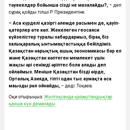
тәуекелдер бойынша сізді не мазалайды?,
– деп
сұрақ қойды тілші ҚР Президентіне.
–
Аса күрделі қазіргі әлемде расымен де, қауіп-
қатерлер өте көп. Жекелеген геосаяси
күйзелістер туралы хабардармыз, бірақ біз
халықаралық ынтымақтастыққа бейілдіміз.
Қазақстан нарықтық ашық экономикасы бар ел
және Қазақстан көптеген мемлекет үшін
жақсы әрі сенімді әріптес бола алады деп
ойлаймыз. Меніңше Қазақстан біздің өңірде,
Орталық Азияда, тіпті одан тыс аумақта аса
маңызды рөл ойнайды,
– деді Қ.Тоқаев.
Оқи отырыңыз:
Желтоқсанда қазақстандықтар
қанша күн демалады