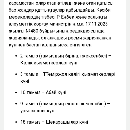
қарамастан, олар атап өтіледі және оған қатысы
бар жандар құттықтаулар қабылдайды. Кәсіби
мерекелердің тізбесі ҚР Еңбек және халықты
әлеуметтік қорғау министрінің м.а. 17.11.2023
жылғы №480 бұйрығының редакциясында
жарияланады, ол алғашқы ресми жарияланған
күнінен бастап қолданысқа енгізілген.
2 тамыз (тамыздың бірінші жексенбісі) –
Көлік қызметкерлері күні
3 тамыз – ТТеміржол көлігі қызметкерлері
күні
10 тамыз – Абай күні
9 тамыз (тамыздың екінші жексенбісі) –
Құрылысшы күн
18 тамыз – Шекарашылар күні