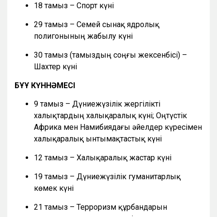
18 тамыз – Спорт күні
29 тамыз – Семей сынақ ядролық
полигонының жабылу күні
30 тамыз (тамыздың соңғы жексенбісі) –
Шахтер күні
БҰҰ КҮННӘМЕСІ
9 тамыз – Дүниежүзілік жергілікті
халықтардың халықаралық күні; Оңтүстік
Африка мен Намибиядағы әйелдер күресімен
халықаралық ынтымақтастық күні
12 тамыз – Халықаралық жастар күні
19 тамыз – Дүниежүзілік гуманитарлық
көмек күні
21 тамыз – Терроризм құрбандарын