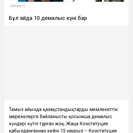
Almaty.tv
Бұл айда 10 демалыс күні бар
Тамыз айында қазақстандықтарды мемлекеттік
мерекелерге байланысты қосымша демалыс
күндері күтіп тұрған жоқ. Жаңа Конституция
қабылданғаннан кейін 15 наурыз – Конституция