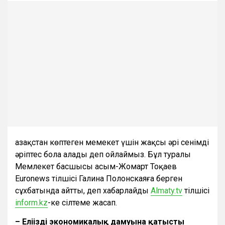
Қазақстан көптеген мемекет үшін жақсы әрі сенімді
әріптес бола алады деп ойлаймыз. Бұл туралы
Мемлекет басшысы Қасым-Жомарт Тоқаев
Euronews тілшісі Галина Полонскаяға берген
сұхбатында айтты, деп хабарлайды
Аlmaty.tv
тілшісі
inform.kz
-ке сілтеме жасап.
– Е
ліңіздің экономикалық дамуына қатысты