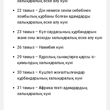
халықаралық еске алу күні
22 тамыз – Дін немесе сенім себебінен
зомбылық құрбаны болған адамдарды
халықаралық еске алу күні
23 тамыз – Күл-саудасының құрбандарын
және оны жоюды халықаралық еске алу күні
26 тамыз – Намибия күні
29 тамыз – Ядролық сынақтарға қарсы іс-
қимылдың халықаралық күні
30 тамыз – Күштеп жоғалтылғандар
құрбандарының халықаралық күні
31 тамыз – Африка текті адамдардың
халықаралық күні