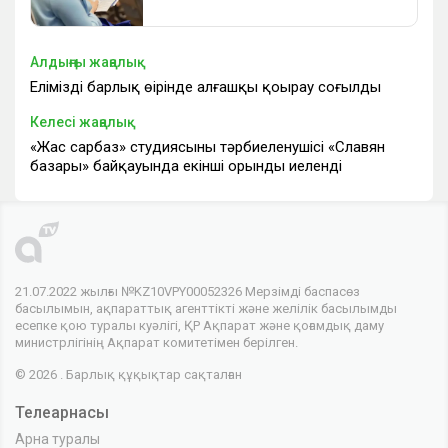
Алдыңғы жаңалық
Еліміздің барлық өңірінде алғашқы қоңырау соғылды
Келесі жаңалық
«Жас сарбаз» студиясының тәрбиеленушісі «Славян
базары» байқауында екінші орынды иеленді
21.07.2022 жылғы №KZ10VPY00052326 Мерзімді баспасөз
басылымын, ақпараттық агенттікті және желілік басылымды
есепке қою туралы куәлігі, ҚР Ақпарат және қоғамдық даму
министрлігінің Ақпарат комитетімен берілген.
© 2026 . Барлық құқықтар сақталған
Телеарнасы
Арна туралы