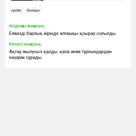
сұхбат
Болашақ
Алдыңғы жаңалық
Еліміздің барлық өңірінде алғашқы қоңырау соғылды
Келесі жаңалық
Ақтау жылусыз қалды: қала әкімі тұрғындардан
кешірім сұрады