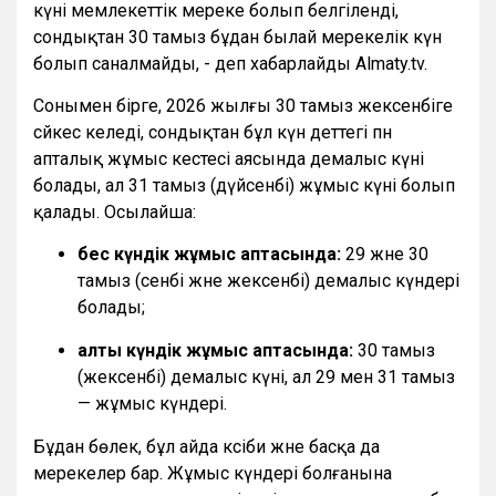
күні мемлекеттік мереке болып белгіленді,
сондықтан 30 тамыз бұдан былай мерекелік күн
болып саналмайды, - деп хабарлайды Almaty.tv.
Сонымен бірге, 2026 жылғы 30 тамыз жексенбіге
сәйкес келеді, сондықтан бұл күн әдеттегі пән
апталық жұмыс кестесі аясында демалыс күні
болады, ал 31 тамыз (дүйсенбі) жұмыс күні болып
қалады. Осылайша:
бес күндік жұмыс аптасында:
29 және 30
тамыз (сенбі және жексенбі) демалыс күндері
болады;
алты күндік жұмыс аптасында:
30 тамыз
(жексенбі) демалыс күні, ал 29 мен 31 тамыз
— жұмыс күндері.
Бұдан бөлек, бұл айда кәсіби және басқа да
мерекелер бар. Жұмыс күндері болғанына