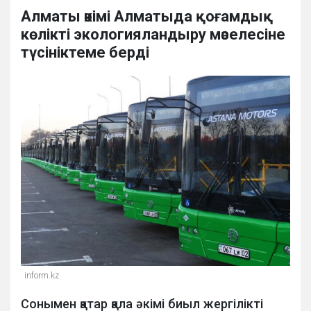
Алматы әкімі Алматыда қоғамдық
көлікті экологияландыру мәселесіне
түсініктеме берді
inform.kz
Сонымен қатар қала әкімі биыл жергілікті