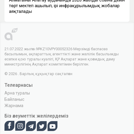
Алматының Алатау ауданында 2026 жылдың соңына дейін
төрт мектеп ашылып, ірі инфрақұрылымдық жобалар
аяқталады
21.07.2022 жылғы №KZ10VPY00052326 Мерзімді баспасөз
басылымын, ақпараттық агенттікті және желілік басылымды
есепке қою туралы куәлігі, ҚР Ақпарат және қоғамдық даму
министрлігінің Ақпарат комитетімен берілген.
© 2026 . Барлық құқықтар сақталған
Телеарнасы
Арна туралы
Байланыс
Жарнама
Біз әлеуметтік желілердеміз