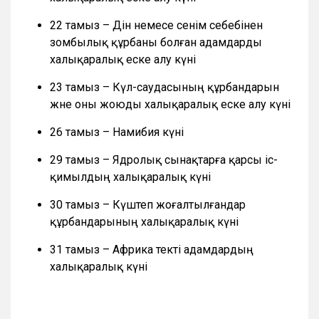
22 тамыз – Дін немесе сенім себебінен
зомбылық құрбаны болған адамдарды
халықаралық еске алу күні
23 тамыз – Күл-саудасының құрбандарын
және оны жоюды халықаралық еске алу күні
26 тамыз – Намибия күні
29 тамыз – Ядролық сынақтарға қарсы іс-
қимылдың халықаралық күні
30 тамыз – Күштеп жоғалтылғандар
құрбандарының халықаралық күні
31 тамыз – Африка текті адамдардың
халықаралық күні