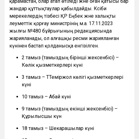
қарамастан, олар атап өтіледі және оған қатысы бар
жандар құттықтаулар қабылдайды. Кәсіби
мерекелердің тізбесі ҚР Еңбек және халықты
әлеуметтік қорғау министрінің м.а. 17.11.2023
жылғы №480 бұйрығының редакциясында
жарияланады, ол алғашқы ресми жарияланған
күнінен бастап қолданысқа енгізілген.
2 тамыз (тамыздың бірінші жексенбісі) –
Көлік қызметкерлері күні
3 тамыз – ТТеміржол көлігі қызметкерлері
күні
10 тамыз – Абай күні
9 тамыз (тамыздың екінші жексенбісі) –
Құрылысшы күн
18 тамыз – Шекарашылар күні