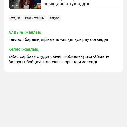
отдых
казахстанцы
август
Алдыңғы жаңалық
Еліміздің барлық өңірінде алғашқы қоңырау соғылды
Келесі жаңалық
«Жас сарбаз» студиясының тәрбиеленушісі «Славян
базары» байқауында екінші орынды иеленді