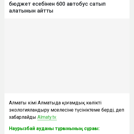
бюджет есебінен 600 автобус сатып
алатынын айтты
Алматы әкімі Алматыда қоғамдық көлікті
экологияландыру мәселесіне түсініктеме берді, деп
хабарлайды
Almaty.tv.
Наурызбай ауданы тұрғынының сұрағы: