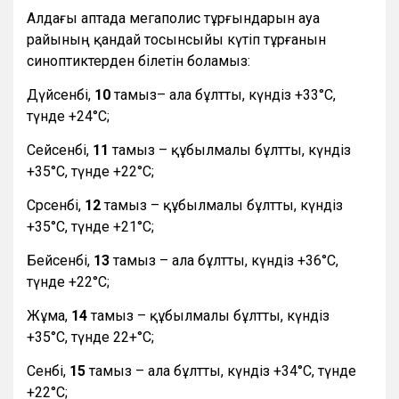
Алдағы аптада мегаполис тұрғындарын ауа
райының қандай тосынсыйы күтіп тұрғанын
синоптиктерден білетін боламыз:
Дүйсенбі,
10
тамыз– ала бұлтты, күндіз +33°С,
түнде +24°С;
Сейсенбі,
11
тамыз – құбылмалы бұлтты, күндіз
+35°С, түнде +22°С;
Сәрсенбі,
12
тамыз – құбылмалы бұлтты, күндіз
+35°С, түнде +21°С;
Бейсенбі,
13
тамыз – ала бұлтты, күндіз +36°С,
түнде +22°С;
Жұма,
14
тамыз – құбылмалы бұлтты, күндіз
+35°С, түнде 22+°С;
Сенбі,
15
тамыз – ала бұлтты, күндіз +34°С, түнде
+22°С;