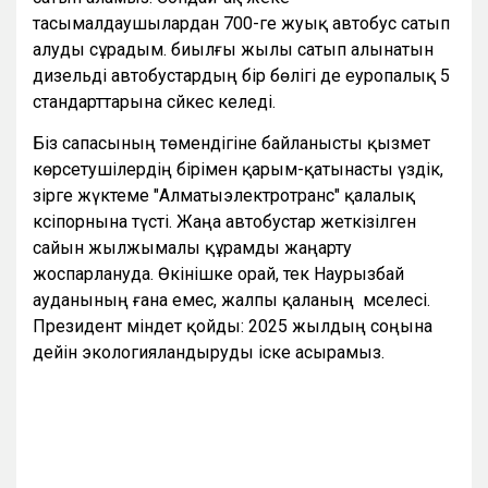
тасымалдаушылардан 700-ге жуық автобус сатып
алуды сұрадым. биылғы жылы сатып алынатын
дизельді автобустардың бір бөлігі де еуропалық 5
стандарттарына сәйкес келеді.
Біз сапасының төмендігіне байланысты қызмет
көрсетушілердің бірімен қарым-қатынасты үздік,
әзірге жүктеме "Алматыэлектротранс" қалалық
кәсіпорнына түсті. Жаңа автобустар жеткізілген
сайын жылжымалы құрамды жаңарту
жоспарлануда. Өкінішке орай, тек Наурызбай
ауданының ғана емес, жалпы қаланың мәселесі.
Президент міндет қойды: 2025 жылдың соңына
дейін экологияландыруды іске асырамыз.