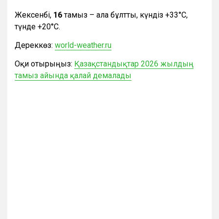
Жексенбі,
16
тамыз – ала бұлтты, күндіз +33°С,
түнде +20°С.
Дереккөз:
world-weather.ru
Оқи отырыңыз:
Қазақстандықтар 2026 жылдың
тамыз айында қалай демалады