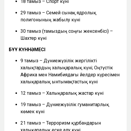
18 тамыз – Спорт күні
29 тамыз – Семей сынақ ядролық
полигонының жабылу күні
30 тамыз (тамыздың соңғы жексенбісі) –
Шахтер күні
БҰҰ КҮННӘМЕСІ
9 тамыз – Дүниежүзілік жергілікті
халықтардың халықаралық күні; Оңтүстік
Африка мен Намибиядағы әйелдер күресімен
халықаралық ынтымақтастық күні
12 тамыз – Халықаралық жастар күні
19 тамыз – Дүниежүзілік гуманитарлық
көмек күні
21 тамыз – Терроризм құрбандарын
халықаралық еске алу күні