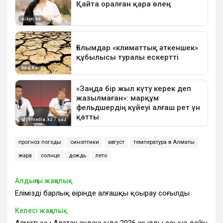
прогноз погоды
синоптики
август
температура в Алматы
жара
солнце
дождь
лето
Алдыңғы жаңалық
Еліміздің барлық өңірінде алғашқы қоңырау соғылды
Келесі жаңалық