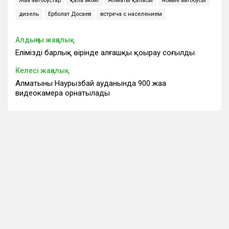
Жаңа автобустар
қала әкімі
Алматы қаласы
новые автобусы
дизель
Ерболат Досаев
встреча с населением
Алдыңғы жаңалық
Еліміздің барлық өңірінде алғашқы қоңырау соғылды
Келесі жаңалық
Алматының Наурызбай ауданында 900 жаңа
видеокамера орнатылады