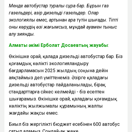
Менде автобустар туралы сұрақ бар. Бұрын газ
газельдері, қазір дизельді газельдер. Олар
экологиялық емес, артынан қара түтін шығады. Тіпті
оны көрудің өзі жағымсыз, мұндай ауамен тыныс
алу зиянды.
Алматы әкімі Ерболат Досаевтың жауабы
:
Өкінішке орай, қалада дизельді автобустар бар. Біз
қоғамдық көлікті экологияландыру
бағдарламасын 2025 жылдың соңына дейін
аяқтаймыз деп үміттенеміз. Әзірге қаладағы
дизельді автобустар пайдаланылады, бірақ
стандарттарға сәйкес келмейді - біз есептен
шығарамыз. Өкінішке орай, қаладағы қоғамдық
көліктің жылжымалы құрамының жалпы
жағдайы жақсы емес.
Биыл біз жергілікті бюджет есебінен 600 автобус
сатып аламыз. Сондай-ақ жеке