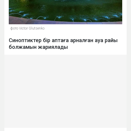
фото Victor Glutsenko
Синоптиктер бір аптаға арналған ауа райы
болжамын жариялады