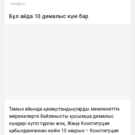
Almaty.tv
Бұл айда 10 демалыс күні бар
Тамыз айында қазақстандықтарды мемлекеттік
мерекелерге байланысты қосымша демалыс
күндері күтіп тұрған жоқ. Жаңа Конституция
қабылданғаннан кейін 15 наурыз – Конституция