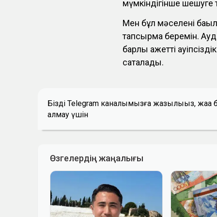
мүмкіндігінше шешуге
Мен бұл мәселені бақы
тапсырма беремін. Ауда
барлық қажетті қауіпсізд
сақталады.
Біздің Telegram каналымызға жазылыңыз, жаң
алмау үшін