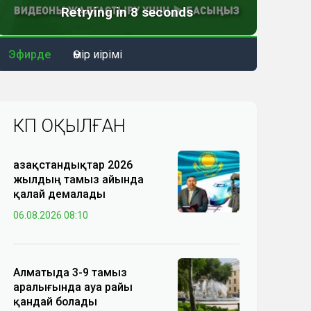
Эфирде
Өмір иірімі
КӨП ОҚЫЛҒАН
Қазақстандықтар 2026
жылдың тамыз айында
қалай демалады
06.08.2026 08:10
Алматыда 3-9 тамыз
аралығында ауа райы
қандай болады