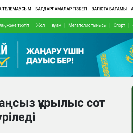
А ТЕЛЕМАУСЫМ
БАҒДАРЛАМАЛАР ТІЗБЕГІ
ВАЛЮТА БАҒАМЫ
Заң және тәртіп
Жол
Қоғам
Мегаполис тынысы
Спорт
аңсыз құрылыс сот
ріледі