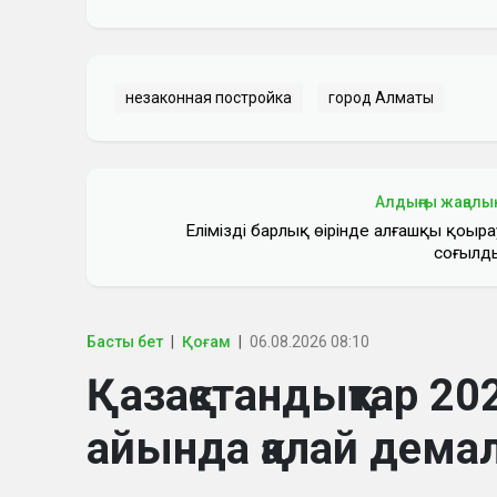
незаконная постройка
город Алматы
Алдыңғы жаңалы
Еліміздің барлық өңірінде алғашқы қоңыра
соғылд
Басты бет
Қоғам
06.08.2026 08:10
Қазақстандықтар 
айында қалай дем