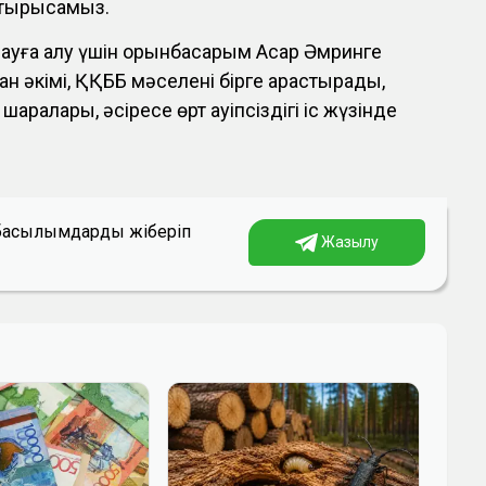
 тырысамыз.
лауға алу үшін орынбасарым Асқар Әмринге
н әкімі, ҚҚББ мәселені бірге қарастырады,
ік шаралары, әсіресе өрт қауіпсіздігі іс жүзінде
а басылымдарды жіберіп
Жазылу