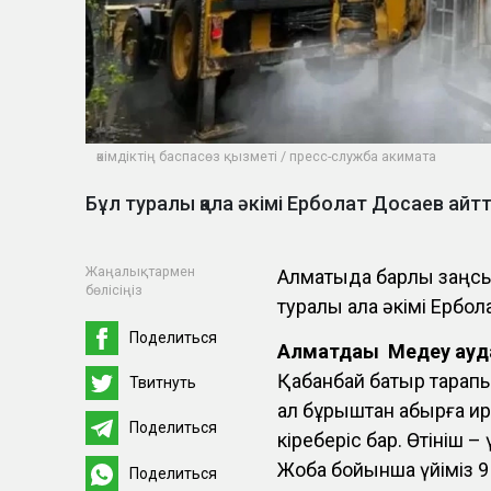
әкімдіктің баспасөз қызметі / пресс-служба акимата
Бұл туралы қала әкімі Ерболат Досаев айт
Жаңалықтармен
Алматыда барлық заңсы
бөлісіңіз
туралы қала әкімі Ербо
Поделиться
Алматдағы Медеу ауд
Қабанбай батыр тарапы
Твитнуть
ал бұрыштан қабырға қи
Поделиться
кіреберіс бар. Өтініш –
Жоба бойынша үйіміз 9 б
Поделиться