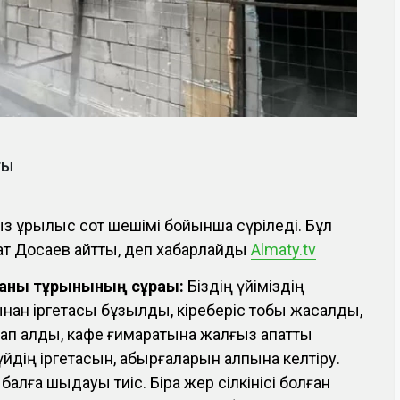
ты
з құрылыс сот шешімі бойынша сүріледі. Бұл
лат Досаев айтты,
деп хабарлайды
Almaty.tv
аны тұрғынының сұрағы:
Біздің үйіміздің
нан іргетасы бұзылды, кіреберіс тобы жасалды,
рап қалды, кафе ғимаратына жалғыз апатты
 үйдің іргетасын, қабырғаларын қалпына келтіру.
алға шыдауы тиіс. Бірақ жер сілкінісі болған