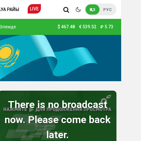
LIVE
АУА РАЙЫ
ҚАЗ
РУС
Әлемде
$
467.48
€
539.52
₽
5.73