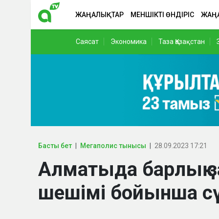
ЖАҢАЛЫҚТАР
МЕНШІКТІ ӨНДІРІС
ЖАҢ
Саясат
Экономика
Таза Қазақстан
Басты бет
Мегаполис тынысы
28.09.2023 17:21
Алматыда барлық з
шешімі бойынша сү