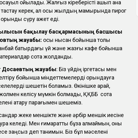
сқауыл қойылады. Жалғыз кіреберісті ашып қана
ып тастау керек, ал осы жылдың мамырында пирог
 орынды сүру қажет еді.
рылысын бақылау басқармасының басшысы
овтың жауабы:
осы нысан бойынша толық
абанбай батырдағы үй және жазғы кафе бойынша
атериалдар сотқа жолданды.
т Досаевтың жауабы
: Біз үйдің іргетасы мен
келтіру бойынша міндеттемелерді орындауға
елелерді шешетін боламыз. Өкінішке қарай,
 жолмен келісу мүмкін болмады, ҚҚББ сотқа
елені атқару парағымен шешеміз.
андар жеке меншікте және әрбір меншік иесіне
тура келеді. Мен ғимаратты бұза алмаймын, оны
се заңсыз деп танимын. Біз бұл мәселені