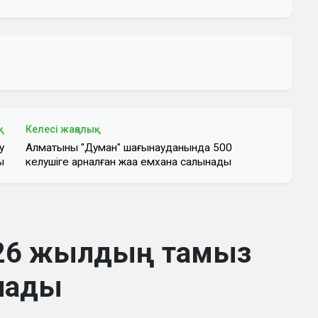
қ
Келесі жаңалық
у
Алматының "Думан" шағынауданында 500
ы
келушіге арналған жаңа емхана салынады
2026 жылдың тамыз
алады