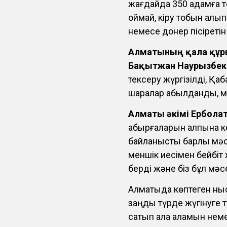
жағдайда 350 адамға то
қоймай, кіру тобын ал
немесе донер пісіретін
Алматының қала құ
Бақытжан Наурызбек
тексеру жүргізілді, Қ
шаралар қабылданды, м
Алматы әкімі Ербола
қабырғаларын қалпына 
байланысты барлық мәс
меншік иесімен бейбіт
берді және біз бұл мәс
Алматыда көптеген ныс
заңды түрде жүгінуге 
сатып ала аламын неме