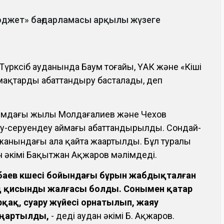
юджет» бағдарламасы арқылы жүзеге
үрксіб ауданында Баум тоғайы, ҮАК және «Кіші
мақтарды абаттандыру басталады, деп
ғымдағы жылы Молдағалиев және Чехов
у-серуендеу аймағы абаттандырылды. Сондай-
 жанындағы алаң қайта жаңартылды. Бұл туралы
 әкімі Бақытжан Ақжаров мәлімдеді.
нбаев көшесі бойындағы бұрын жабдықталған
ң қисынды жалғасы болды. Сонымен қатар
қақ, суару жүйесі орнатылып, жаяу
аңартылды,
- деді аудан әкімі Б. Ақжаров.