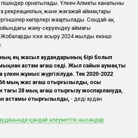
 пішіндер орнатылады. Үлкен Алматы каналының
та рекреациялық және жағажай аймақтары
гіншілер көпірлері жаңартылады. Сондай-ақ
ң бойындағы жаяу-серуендеу аймағы
 Жобаларды іске асыру 2024 жылдың екінші
.
ланың ең жасыл аудандарының бірі болып
мыңнан астам ағаш өседі. Жыл сайын аумақты
 үлкен жұмыс жүргізілуде. Тек 2020-2022
66 мың жас ағаш отырғызылды, осы
 тағы 28 мың ағаш отырғызу жоспарлануда,
нан астамы отырғызылды,
- деді аудан
 ауданында қандай әлеуметтік нысандар