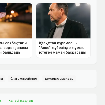
ры
благоустройство
демалыс орындар
қ
Келесі жаңалық