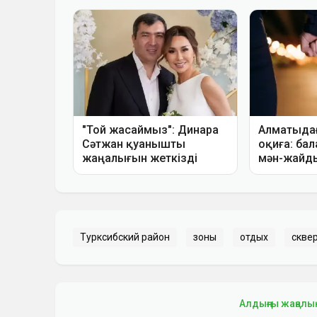
Турксибский район
зоны
отдых
скве
Алдыңғы жаңалы