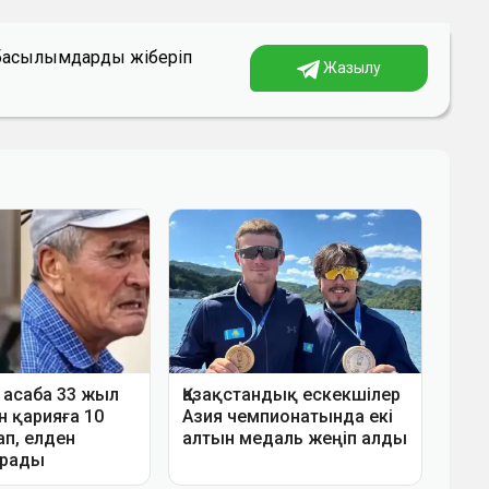
а басылымдарды жіберіп
Жазылу