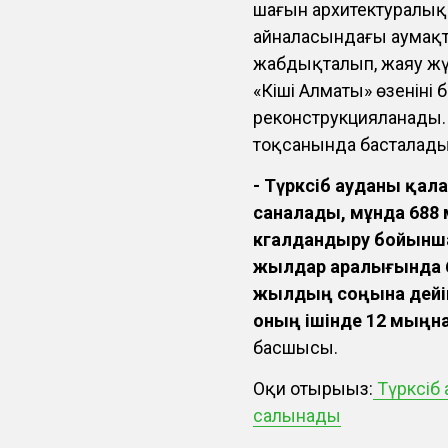
шағын архитектуралық
айналасындағы аумақ
жабдықталып, жаяу жүр
«Кіші Алматы» өзеніні
реконструкцияланады.
тоқсанында басталады
- Түрксіб ауданы қа
саналады, мұнда 688 
көгалдандыру бойынша
жылдар аралығында 
жылдың соңына дейін
оның ішінде 12 мың
басшысы.
Оқи отырыңыз:
Түрксіб
салынады