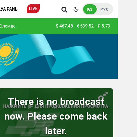
LIVE
АУА РАЙЫ
ҚАЗ
РУС
Әлемде
$
467.48
€
539.52
₽
5.73