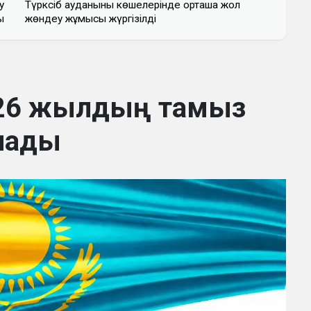
у
Түрксіб ауданының көшелерінде орташа жол
ы
жөндеу жұмысы жүргізілді
2026 жылдың тамыз
алады