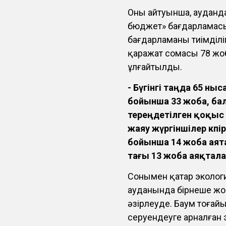
Оның айтуынша, аудан
бюджет» бағдарламас
бағдарламаның тиімділі
қаражат сомасы 78 жоба
ұлғайтылды.
- Бүгінгі таңда 65 н
бойынша 33 жоба, ба
тереңдетілген қоқыс 
жаяу жүргіншілер көп
бойынша 14 жоба
аяқ
тағы 13 жоба аяқтал
Сонымен қатар эколог
ауданында бірнеше ж
әзірлеуде. Баум тоға
серуендеуге арналған