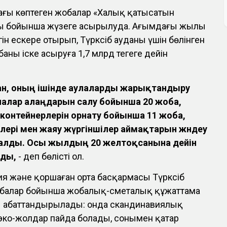
дағы көптеген жобалар «Халық қатысатын
ы бойынша жүзеге асырылуда. Ағымдағы жылы
гін ескере отырып, Түрксіб ауданы үшін бөлінген
ны іске асыруға 1,7 млрд теңгеге дейін
ысан, оның ішінде аулаларды жарықтандыру
лалар алаңдарын салу бойынша 20 жоба,
контейнерлерін орнату бойынша 11 жоба,
ірлері мен жаяу жүргіншілер аймақтарын жөндеу
талды
. Осы жылдың 20 желтоқсанына дейін
ады,
- деп бөлісті ол.
ия және қоршаған орта басқармасы Түрксіб
обалар бойынша жобалық-сметалық құжаттама
йы абаттандырылады: онда скандинавиялық
 эко-жолдар пайда болады, сонымен қатар