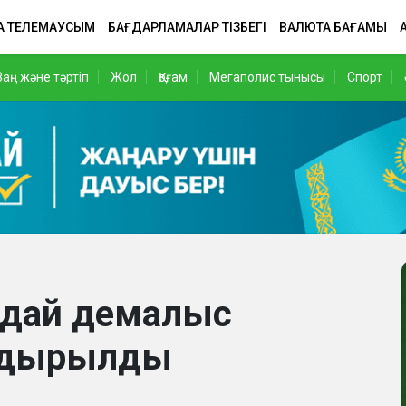
А ТЕЛЕМАУСЫМ
БАҒДАРЛАМАЛАР ТІЗБЕГІ
ВАЛЮТА БАҒАМЫ
Заң және тәртіп
Жол
Қоғам
Мегаполис тынысы
Спорт
ндай демалыс
ндырылды