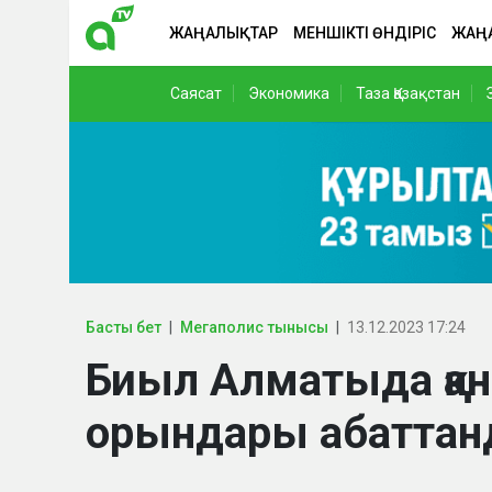
ЖАҢАЛЫҚТАР
МЕНШІКТІ ӨНДІРІС
ЖАҢ
Саясат
Экономика
Таза Қазақстан
Басты бет
Мегаполис тынысы
13.12.2023 17:24
Биыл Алматыда қа
орындары абатта