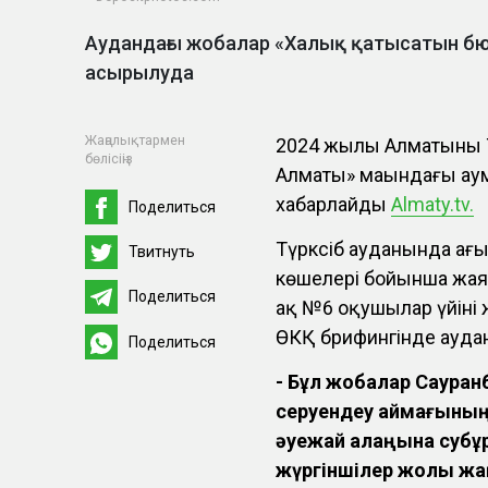
Аудандағы жобалар «Халық қатысатын б
асырылуда
Жаңалықтармен
2024 жылы Алматының Т
бөлісіңіз
Алматы» маңындағы ау
хабарлайды
Almaty.tv.
Поделиться
Түрксіб ауданында а
Твитнуть
көшелері бойынша жая
Поделиться
ақ №6 оқушылар үйінің
ӨКҚ брифингінде аудан
Поделиться
- Бұл жобалар Саура
серуендеу аймағыны
әуежай алаңына субұр
жүргіншілер жолы ж