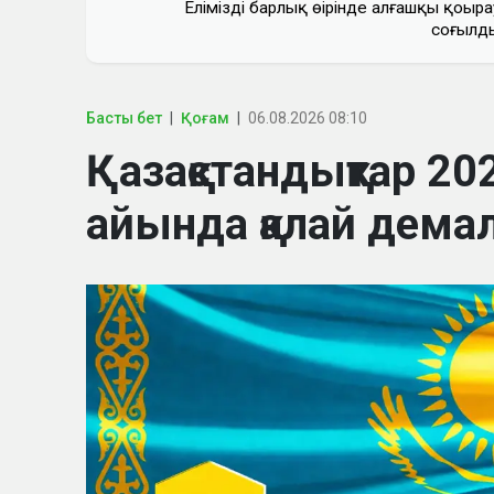
Еліміздің барлық өңірінде алғашқы қоңыра
соғылд
Басты бет
Қоғам
06.08.2026 08:10
Қазақстандықтар 
айында қалай дем