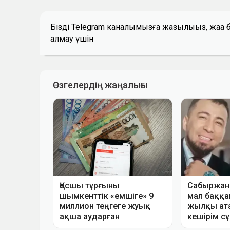
Біздің Telegram каналымызға жазылыңыз, жаң
алмау үшін