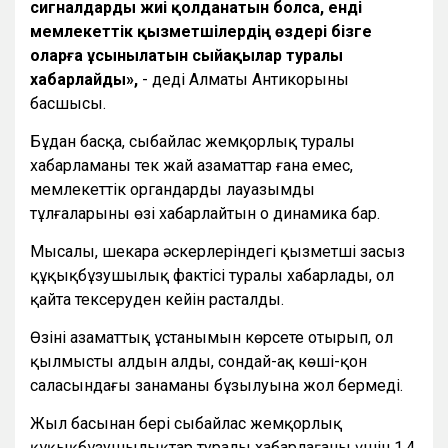
сигналдарды жиі қолданатын болса, енді
мемлекеттік қызметшілердің өздері бізге
оларға ұсынылатын сыйақылар туралы
хабарлайды»,
- деді Алматы Антикорының
басшысы.
Бұдан басқа, сыбайлас жемқорлық туралы
хабарламаны тек жай азаматтар ғана емес,
мемлекеттік органдардың лауазымды
тұлғаларының өзі хабарлайтын оң динамика бар.
Мысалы, шекара әскерлеріндегі қызметші заңсыз
құқықбұзушылық фактісі туралы хабарлады, ол
қайта тексеруден кейін расталды.
Өзінің азаматтық ұстанымын көрсете отырып, ол
қылмыстың алдын алды, сондай-ақ көші-қон
саласындағы заңнаманың бұзылуына жол бермеді.
Жыл басынан бері сыбайлас жемқорлық
құқықбұзушылықтар туралы хабарлағаны үшін 1,4