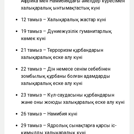
Африка мен Намибиядағы әйелдер күресімен
халықаралық ынтымақтастық күні
12 тамыз – Халықаралық жастар күні
19 тамыз – Дүниежүзілік гуманитарлық
көмек күні
21 тамыз – Терроризм құрбандарын
халықаралық еске алу күні
22 тамыз – Дін немесе сенім себебінен
зомбылық құрбаны болған адамдарды
халықаралық еске алу күні
23 тамыз – Күл-саудасының құрбандарын
және оны жоюды халықаралық еске алу күні
26 тамыз – Намибия күні
29 тамыз – Ядролық сынақтарға қарсы іс-
қимылдың халықаралық күні