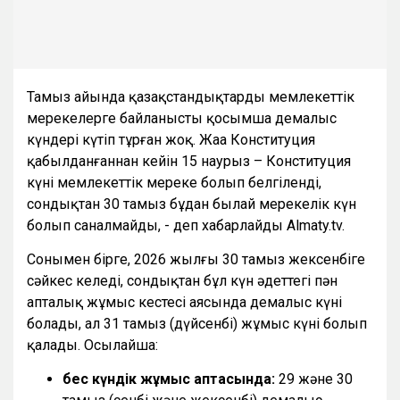
Тамыз айында қазақстандықтарды мемлекеттік
мерекелерге байланысты қосымша демалыс
күндері күтіп тұрған жоқ. Жаңа Конституция
қабылданғаннан кейін 15 наурыз – Конституция
күні мемлекеттік мереке болып белгіленді,
сондықтан 30 тамыз бұдан былай мерекелік күн
болып саналмайды, - деп хабарлайды Almaty.tv.
Сонымен бірге, 2026 жылғы 30 тамыз жексенбіге
сәйкес келеді, сондықтан бұл күн әдеттегі пән
апталық жұмыс кестесі аясында демалыс күні
болады, ал 31 тамыз (дүйсенбі) жұмыс күні болып
қалады. Осылайша:
бес күндік жұмыс аптасында:
29 және 30