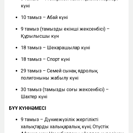
күні
10 тамыз – Абай күні
9 тамыз (тамыздың екінші жексенбісі) –
Құрылысшы күн
18 тамыз – Шекарашылар күні
18 тамыз – Спорт күні
29 тамыз – Семей сынақ ядролық
полигонының жабылу күні
30 тамыз (тамыздың соңғы жексенбісі) –
Шахтер күні
БҰҰ КҮННӘМЕСІ
9 тамыз – Дүниежүзілік жергілікті
халықтардың халықаралық күні; Оңтүстік