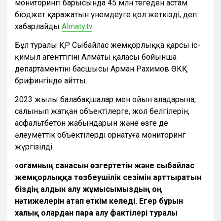
мониторингі барысында 45 млн теңгеден астам
бюджет қаражатын үнемдеуге қол жеткізді, деп
хабарлайды
Almaty.tv
.
Бұл туралы ҚР Сыбайлас жемқорлыққа қарсы іс-
қимыл агенттігінің Алматы қаласы бойынша
департаментінің басшысы Арман Рахимов ӨКҚ
брифингінде айтты.
2023 жылы балабақшалар мен ойын алаңдарына,
салынып жатқан объектілерге, жол белгілерін,
асфальтбетон жабындарын және өзге де
әлеуметтік объектілерді орнатуға мониторинг
жүргізілді.
«Қоғамның санасын өзгертетін және сыбайлас
жемқорлыққа төзбеушілік сезімін арттыратын
біздің алдын алу жұмысымыздың оң
нәтижелерін атап өткім келеді. Егер бұрын
халық олардан пара алу фактілері туралы