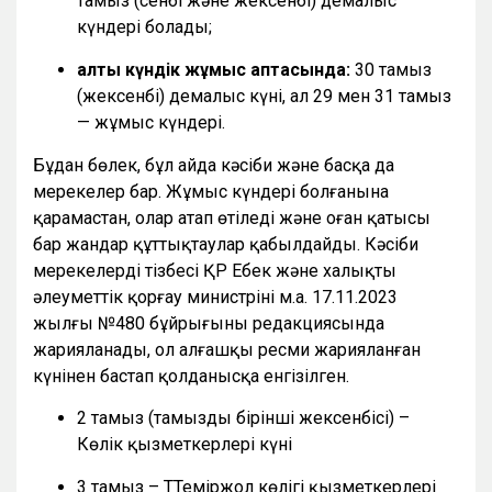
тамыз (сенбі және жексенбі) демалыс
күндері болады;
алты күндік жұмыс аптасында:
30 тамыз
(жексенбі) демалыс күні, ал 29 мен 31 тамыз
— жұмыс күндері.
Бұдан бөлек, бұл айда кәсіби және басқа да
мерекелер бар. Жұмыс күндері болғанына
қарамастан, олар атап өтіледі және оған қатысы
бар жандар құттықтаулар қабылдайды. Кәсіби
мерекелердің тізбесі ҚР Еңбек және халықты
әлеуметтік қорғау министрінің м.а. 17.11.2023
жылғы №480 бұйрығының редакциясында
жарияланады, ол алғашқы ресми жарияланған
күнінен бастап қолданысқа енгізілген.
2 тамыз (тамыздың бірінші жексенбісі) –
Көлік қызметкерлері күні
3 тамыз – ТТеміржол көлігі қызметкерлері