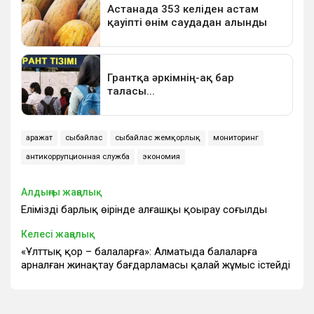
Қаражат
сыбайлас
сыбайлас жемқорлық
мониторинг
антикоррупционная служба
экономия
Алдыңғы жаңалық
Еліміздің барлық өңірінде алғашқы қоңырау соғылды
Келесі жаңалық
«Ұлттық қор – балаларға»: Алматыда балаларға
арналған жинақтау бағдарламасы қалай жұмыс істейді