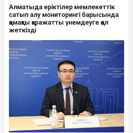
Алматыда еріктілер мемлекеттік
сатып алу мониторингі барысында
қомақты қаражатты үнемдеуге қол
жеткізді