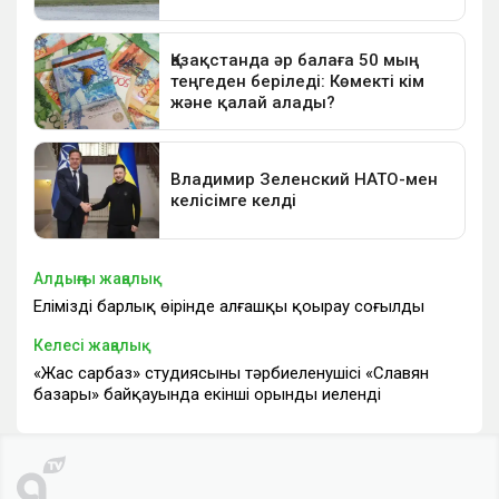
Алдыңғы жаңалық
Еліміздің барлық өңірінде алғашқы қоңырау соғылды
Келесі жаңалық
«Жас сарбаз» студиясының тәрбиеленушісі «Славян
базары» байқауында екінші орынды иеленді