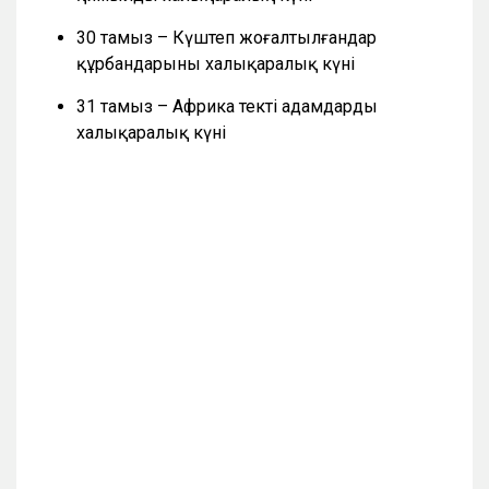
30 тамыз – Күштеп жоғалтылғандар
құрбандарының халықаралық күні
31 тамыз – Африка текті адамдардың
халықаралық күні