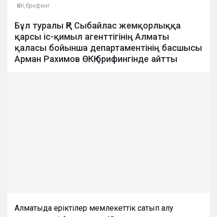
ӨКҚ брифинг
Бұл туралы ҚР Сыбайлас жемқорлыққа
қарсы іс-қимыл агенттігінің Алматы
қаласы бойынша департаментінің басшысы
Арман Рахимов ӨКҚ брифингінде айтты
Алматыда еріктілер мемлекеттік сатып алу