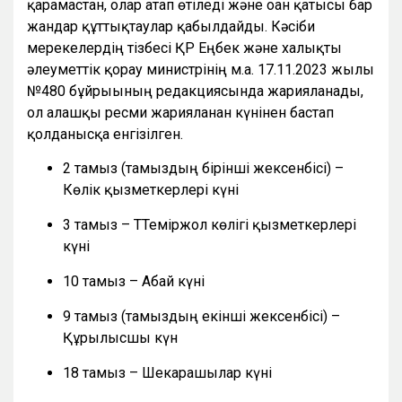
қарамастан, олар атап өтіледі және оған қатысы бар
жандар құттықтаулар қабылдайды. Кәсіби
мерекелердің тізбесі ҚР Еңбек және халықты
әлеуметтік қорғау министрінің м.а. 17.11.2023 жылғы
№480 бұйрығының редакциясында жарияланады,
ол алғашқы ресми жарияланған күнінен бастап
қолданысқа енгізілген.
2 тамыз (тамыздың бірінші жексенбісі) –
Көлік қызметкерлері күні
3 тамыз – ТТеміржол көлігі қызметкерлері
күні
10 тамыз – Абай күні
9 тамыз (тамыздың екінші жексенбісі) –
Құрылысшы күн
18 тамыз – Шекарашылар күні