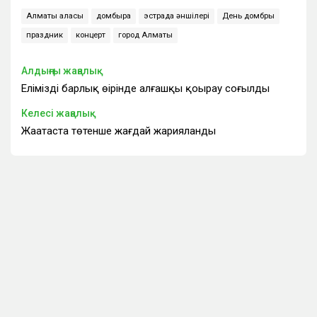
Алматы қаласы
домбыра
эстрада әншілері
День домбры
праздник
концерт
город Алматы
Алдыңғы жаңалық
Еліміздің барлық өңірінде алғашқы қоңырау соғылды
Келесі жаңалық
Жаңатаста төтенше жағдай жарияланды