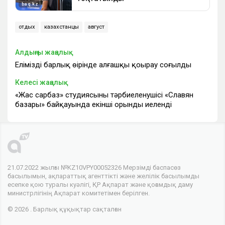
отдых
казахстанцы
август
Алдыңғы жаңалық
Еліміздің барлық өңірінде алғашқы қоңырау соғылды
Келесі жаңалық
«Жас сарбаз» студиясының тәрбиеленушісі «Славян
базары» байқауында екінші орынды иеленді
21.07.2022 жылғы №KZ10VPY00052326 Мерзімді баспасөз
басылымын, ақпараттық агенттікті және желілік басылымды
есепке қою туралы куәлігі, ҚР Ақпарат және қоғамдық даму
министрлігінің Ақпарат комитетімен берілген.
© 2026 . Барлық құқықтар сақталған