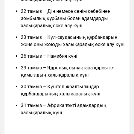
22 тамыз – Дін немесе сенім себебінен
зомбылық құрбаны болған адамдарды
халықаралық еске алу күні
23 тамыз – Күл-саудасының құрбандарын
және оны жоюды халықаралық еске алу күні
26 тамыз – Намибия күні
29 тамыз – Ядролық сынақтарға қарсы іс-
қимылдың халықаралық күні
30 тамыз – Күштеп жоғалтылғандар
құрбандарының халықаралық күні
31 тамыз – Африка текті адамдардың
халықаралық күні