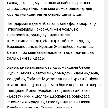
сахнада халық музыкалық аспабына арналған
әндер, сондай-ақ танымал домбырашылардың
орындауындағы әйгілі күйлер шырқалды.
Тыңдарман қауым «Сазген сазы» фольклорлық-
этнографиялық ансамблі мен Асылбек
Енсеповтың орындауындағы әйгілі
композицияларды, «Қоңыр» тобы мен Ардақ
Балажанованың, Нұржан Жанпейісов және тағы
басқа өнер майталмандарының орындауындағы
халық әнін тыңдады.
Халық музыкасының тыңдармандары Секен
Тұрысбековтің авторлық орындауындағы әндерін,
сондай-ақ Ерболат Мұстафаев пен Нұркен Әшіров
квартетінің оқушыларымен бірге көрсеткен өнерін
тыңдады. Кенен Әзірбаевтың аңызға айналған
«Бастау» күйін Шолпан Даржанова орындаса,
Жиенбай жыраудың аттас туындысын Ұлжан
Байбосынова, ал «Сүгірдің термесі»