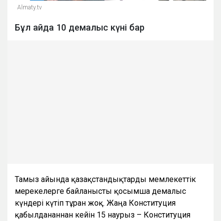
Almaty.tv
Бұл айда 10 демалыс күні бар
Тамыз айында қазақстандықтарды мемлекеттік
мерекелерге байланысты қосымша демалыс
күндері күтіп тұрған жоқ. Жаңа Конституция
қабылданғаннан кейін 15 наурыз – Конституция