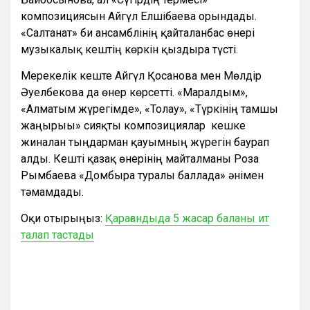
композициясын Айгүл Елшібаева орындады.
«Салтанат» би ансамблінің қайталанбас өнері
музыкалық кештің көркін қыздыра түсті.
Мерекелік кеште Айгүл Қосанова мен Мөлдір
Әуелбекова да өнер көрсетті. «Маралдым»,
«Алматым жүрегімде», «Толғау», «Түркінің тамшы
жаңғырығы» сияқты композициялар кешке
жиналған тыңдарман қауымның жүрегін баурап
алды. Кешті қазақ өнерінің майталманы Роза
Рымбаева «Домбыра туралы баллада» әнімен
тәмамдады.
Оқи отырыңыз:
Қарағандыда 5 жасар баланы ит
талап тастады