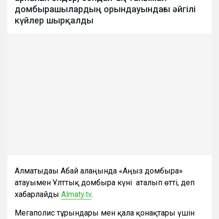
домбырашылардың орындауындағы әйгілі
күйлер шырқалды
Алматыдағы Абай алаңында «Аңыз домбыра»
атауымен Ұлттық домбыра күні аталып өтті, деп
хабарлайды
Almaty.tv
.
Мегаполис тұрғындары мен қала қонақтары үшін