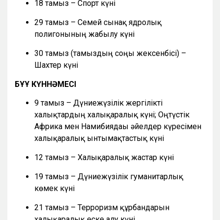
18 тамыз – Спорт күні
29 тамыз – Семей сынақ ядролық
полигонының жабылу күні
30 тамыз (тамыздың соңғы жексенбісі) –
Шахтер күні
БҰҰ КҮННӘМЕСІ
9 тамыз – Дүниежүзілік жергілікті
халықтардың халықаралық күні; Оңтүстік
Африка мен Намибиядағы әйелдер күресімен
халықаралық ынтымақтастық күні
12 тамыз – Халықаралық жастар күні
19 тамыз – Дүниежүзілік гуманитарлық
көмек күні
21 тамыз – Терроризм құрбандарын
халықаралық еске алу күні