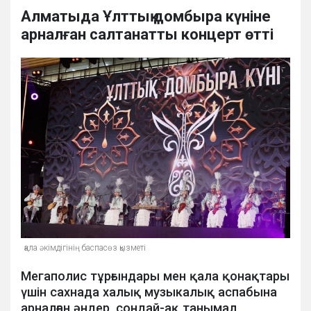
Алматыда Ұлттық домбыра күніне
арналған салтанатты концерт өтті
қала әкімдігінің баспасөз қызметі
Мегаполис тұрғындары мен қала қонақтары
үшін сахнада халық музыкалық аспабына
арналған әндер, сондай-ақ танымал