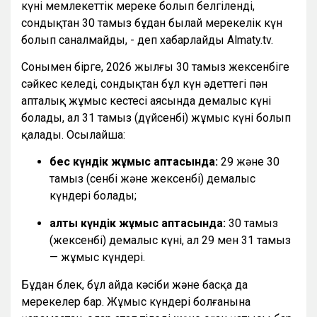
күні мемлекеттік мереке болып белгіленді,
сондықтан 30 тамыз бұдан былай мерекелік күн
болып саналмайды, - деп хабарлайды Almaty.tv.
Сонымен бірге, 2026 жылғы 30 тамыз жексенбіге
сәйкес келеді, сондықтан бұл күн әдеттегі пән
апталық жұмыс кестесі аясында демалыс күні
болады, ал 31 тамыз (дүйсенбі) жұмыс күні болып
қалады. Осылайша:
бес күндік жұмыс аптасында:
29 және 30
тамыз (сенбі және жексенбі) демалыс
күндері болады;
алты күндік жұмыс аптасында:
30 тамыз
(жексенбі) демалыс күні, ал 29 мен 31 тамыз
— жұмыс күндері.
Бұдан бөлек, бұл айда кәсіби және басқа да
мерекелер бар. Жұмыс күндері болғанына