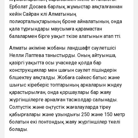
Ерболат Досаев барлық жұмыстар аяқталғаннан
кейін Сайран көлі Алматының
полиорталықтарының броне айналатынын, онда
қала тұрғындары маусымға қарамастан
балалармен бірге уақыт өткізе алатынын атап өтті.
Алматы әкіміне жобаны ландшафт сәулетшісі
Нелли Лаптева таныстырды. Оның айтуынша,
қазіргі уақытта осы учаскеде қолда бар
конструкциялар мен шағын сәулет пішіндерін
бөлшектеу аяқталды. Жобаға сәйкес батыс және
шығыс кіреберіс топтарының аркаларын жөндеу
қарастырылған, онда қоршаулары бар жаяу
жүргіншілерге арналған тасжолдар салынады.
Солтүстік және оңтүстік жағалауларда тіреу
қабырғалары және ұзындығы 250 және 150 метр
болатын екі понтондық жаяу жүргіншілер өткелі
болады.