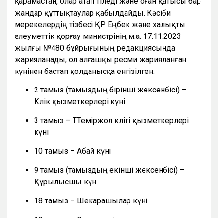
қарамастан, олар атап өтіледі және оған қатысы бар
жандар құттықтаулар қабылдайды. Кәсіби
мерекелердің тізбесі ҚР Еңбек және халықты
әлеуметтік қорғау министрінің м.а. 17.11.2023
жылғы №480 бұйрығының редакциясында
жарияланады, ол алғашқы ресми жарияланған
күнінен бастап қолданысқа енгізілген.
2 тамыз (тамыздың бірінші жексенбісі) –
Көлік қызметкерлері күні
3 тамыз – ТТеміржол көлігі қызметкерлері
күні
10 тамыз – Абай күні
9 тамыз (тамыздың екінші жексенбісі) –
Құрылысшы күн
18 тамыз – Шекарашылар күні