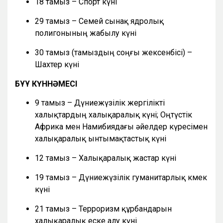
18 тамыз – Спорт күні
29 тамыз – Семей сынақ ядролық
полигонының жабылу күні
30 тамыз (тамыздың соңғы жексенбісі) –
Шахтер күні
БҰҰ КҮННӘМЕСІ
9 тамыз – Дүниежүзілік жергілікті
халықтардың халықаралық күні; Оңтүстік
Африка мен Намибиядағы әйелдер күресімен
халықаралық ынтымақтастық күні
12 тамыз – Халықаралық жастар күні
19 тамыз – Дүниежүзілік гуманитарлық көмек
күні
21 тамыз – Терроризм құрбандарын
халықаралық еске алу күні