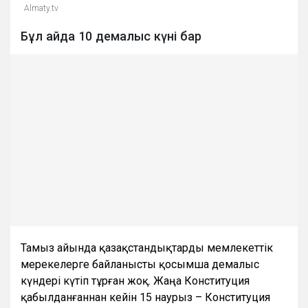
Almaty.tv
Бұл айда 10 демалыс күні бар
Тамыз айында қазақстандықтарды мемлекеттік
мерекелерге байланысты қосымша демалыс
күндері күтіп тұрған жоқ. Жаңа Конституция
қабылданғаннан кейін 15 наурыз – Конституция