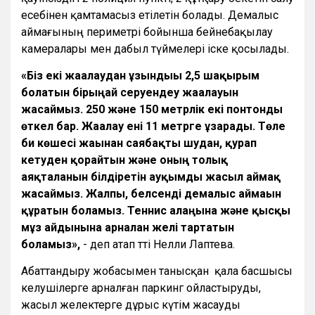
есебінен қамтамасыз етілетін болады. Демалыс
аймағының периметрі бойынша бейнебақылау
камералары мен дабыл түймелері іске қосылады.
«Біз екі жағалаудан ұзындығы 2,5 шақырым
болатын бірыңғай серуендеу жағалауын
жасаймыз. 250 және 150 метрлік екі понтонды
өткел бар. Жағалау ені 11 метрге ұзарады. Төле
би көшесі жағынан саябақты шудан, қурап
кетуден қорғайтын және оның толық
аяқталғанын білдіретін ауқымды жасыл аймақ
жасаймыз. Жалпы, белсенді демалыс аймағын
құратын боламыз. Теннис алаңына және қысқы
мұз айдынына арналған желі тартатын
боламыз»,
- деп атап өтті Нелли Лаптева.
Абаттандыру жобасымен танысқан қала басшысы
келушілерге арналған паркинг ойластыруды,
жасыл желектерге дұрыс күтім жасауды