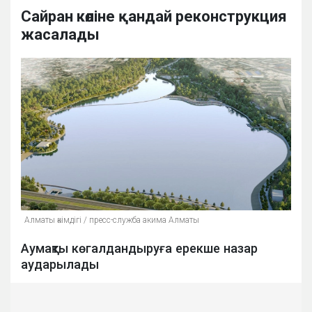
Сайран көліне қандай реконструкция
жасалады
Алматы әкімдігі / пресс-служба акима Алматы
Аумақты көгалдандыруға ерекше назар
аударылады