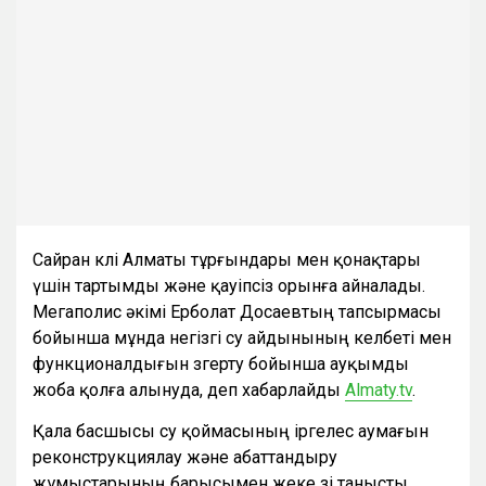
Сайран көлі Алматы тұрғындары мен қонақтары
үшін тартымды және қауіпсіз орынға айналады.
Мегаполис әкімі Ерболат Досаевтың тапсырмасы
бойынша мұнда негізгі су айдынының келбеті мен
функционалдығын өзгерту бойынша ауқымды
жоба қолға алынуда, деп хабарлайды
Almaty.tv
.
Қала басшысы су қоймасының іргелес аумағын
реконструкциялау және абаттандыру
жұмыстарының барысымен жеке өзі танысты.