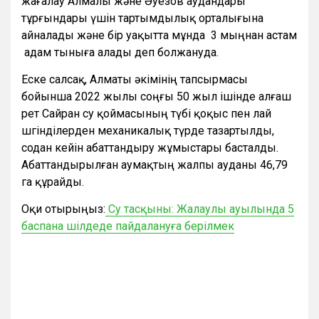
жағалау Алмалы және Әуезов аудандары
тұрғындары үшін тартымдылық орталығына
айналады және бір уақытта мұнда 3 мыңнан астам
адам тыныға алады деп болжануда.
Еске салсақ, Алматы әкімінің тапсырмасы
бойынша 2022 жылы соңғы 50 жыл ішінде алғаш
рет Сайран су қоймасының түбі қоқыс пен лай
шөгінділерден механикалық түрде тазартылды,
содан кейін абаттандыру жұмыстары басталды.
Абаттандырылған аумақтың жалпы ауданы 46,79
га құрайды.
Оқи отырыңыз:
Су тасқыны: Жалаулы ауылында 5
баспана шілдеде пайдалануға берілмек