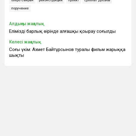
озеро Сайран
реконструкция
проект
Ерболат Досаев
поручение
Алдыңғы жаңалық
Еліміздің барлық өңірінде алғашқы қоңырау соғылды
Келесі жаңалық
Соңғы үкім: Ахмет Байтұрсынов туралы фильм жарыққа
шықты