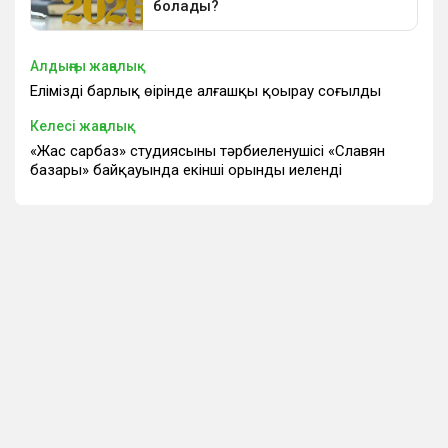
Алдыңғы жаңалық
Еліміздің барлық өңірінде алғашқы қоңырау соғылды
Келесі жаңалық
«Жас сарбаз» студиясының тәрбиеленушісі «Славян
базары» байқауында екінші орынды иеленді