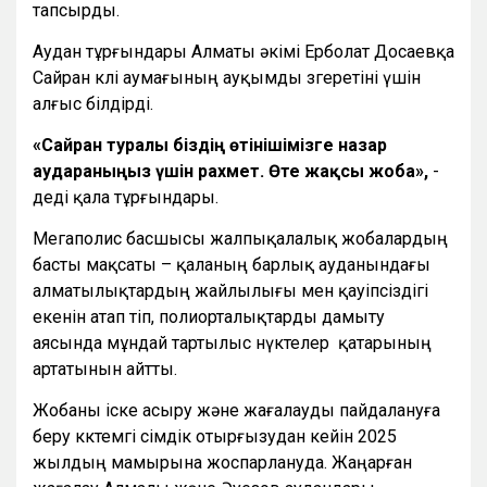
тапсырды.
Аудан тұрғындары Алматы әкімі Ерболат Досаевқа
Сайран көлі аумағының ауқымды өзгеретіні үшін
алғыс білдірді.
«Сайран туралы біздің өтінішімізге назар
аударғаныңыз үшін рахмет. Өте жақсы жоба»,
-
деді қала тұрғындары.
Мегаполис басшысы жалпықалалық жобалардың
басты мақсаты – қаланың барлық ауданындағы
алматылықтардың жайлылығы мен қауіпсіздігі
екенін атап өтіп, полиорталықтарды дамыту
аясында мұндай тартылыс нүктелер қатарының
артатынын айтты.
Жобаны іске асыру және жағалауды пайдалануға
беру көктемгі өсімдік отырғызудан кейін 2025
жылдың мамырына жоспарлануда. Жаңарған