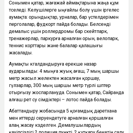
Сонымен қатар, жағажай аймақтарына жаңа құм
төселеді. Келушілерге ыңғайлы болу үшін іргелес
аумақта: орындықтар, урналар, бар үстелдерімен
перголалар, фудкорт пайда болады. Белсенді
демалыс үшін роллердромы бар скейтпарк,
тренажерлар, паркурға арналған орын, велопарк,
теннис корттары және балалар қалашығы
жасалады.
Аумақты көгалдандыруға ерекше назар
аударылады: 4 мыңға жуық ағаш, 7 мың шаршы
метр жасыл желектен жасалған қоршау,
гүлзарлар, 300 мың шаршы метр түрлі шөптер
отырғызу жоспарлануда. Сонымен қатар, Сайранда
алғаш рет су өсімдіктері – лотос пайда болады.
Абаттандыру жобасында 5 қоғамдық дәретхана
мен иттерді серуендетуге арналған қоршалған
алаң жасау көзделген. Демалушылардың
қауіпсіздігі 2 полиция пункті, 2 құтқару бекетін салу