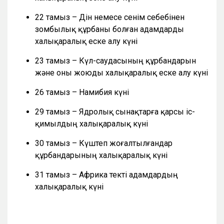
22 тамыз – Дін немесе сенім себебінен
зомбылық құрбаны болған адамдарды
халықаралық еске алу күні
23 тамыз – Күл-саудасының құрбандарын
және оны жоюды халықаралық еске алу күні
26 тамыз – Намибия күні
29 тамыз – Ядролық сынақтарға қарсы іс-
қимылдың халықаралық күні
30 тамыз – Күштеп жоғалтылғандар
құрбандарының халықаралық күні
31 тамыз – Африка текті адамдардың
халықаралық күні