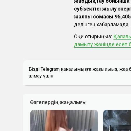
жабдықтау бойынша қ
субъектісі жылу эне
жалпы сомасы 95,405 
делінген хабарламада.
Оқи отырыңыз:
Қалалы
дамыту жөнінде есеп 
Біздің Telegram каналымызға жазылыңыз, жаң
алмау үшін