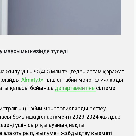
у маусымы кезінде түседі
а жылу үшін 95,405 млн теңгеден астам қаражат
барлайды
Аlmaty.tv
тілшісі Табиғи монополияларды
лматы қаласы бойынша
департаментіне
сілтеме
стрлігінің Табиғи монополияларды реттеу
аласы бойынша департаменті 2023-2024 жылдар
кезеңі үшін сыртқы ауаның нақты
е ала отырып, жылумен жабдықтау қызметі