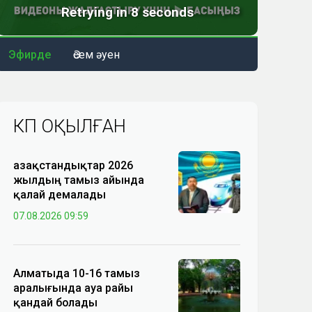
Эфирде
Әсем әуен
КӨП ОҚЫЛҒАН
Қазақстандықтар 2026
жылдың тамыз айында
қалай демалады
07.08.2026 09:59
Алматыда 10-16 тамыз
аралығында ауа райы
қандай болады