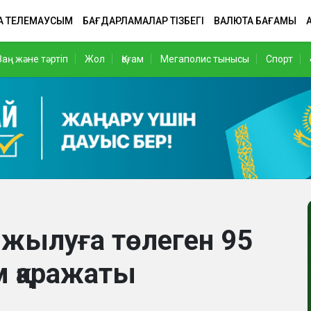
А ТЕЛЕМАУСЫМ
БАҒДАРЛАМАЛАР ТІЗБЕГІ
ВАЛЮТА БАҒАМЫ
Заң және тәртіп
Жол
Қоғам
Мегаполис тынысы
Спорт
жылуға төлеген 95
м қаражаты