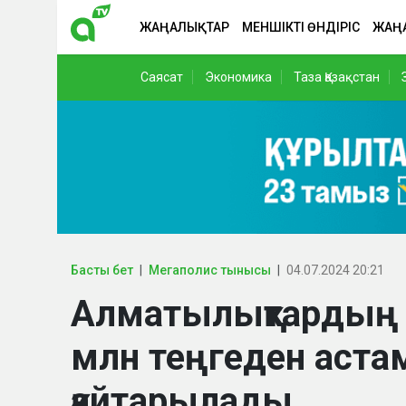
ЖАҢАЛЫҚТАР
МЕНШІКТІ ӨНДІРІС
ЖАҢ
Саясат
Экономика
Таза Қазақстан
Басты бет
Мегаполис тынысы
04.07.2024 20:21
Алматылықтардың 
млн теңгеден аста
қайтарылады