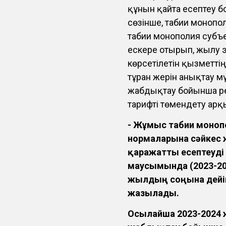
құнын қайта есептеу 
сөзінше, табиғи моноп
табиғи монополия субъ
ескере отырып, жылу 
көрсетілетін қызметті
тұрған жерін анықтау 
жабдықтау бойынша рет
тарифті төмендету арқы
- Жұмыс табиғи моно
нормаларына сәйкес ж
қаражатты есептеуді
маусымында (2023-20
жылдың соңына дейін
жазылады.
Осылайша 2023-2024