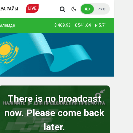
LIVE
АУА РАЙЫ
ҚАЗ
РУС
Әлемде
$
469.93
€
541.64
₽
5.71