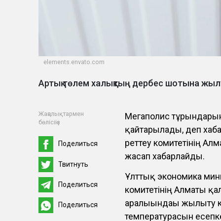
elements.envato.com
Артық төлем халықтың дербес шотына жыл
Жаңалықтармен
Мегаполис тұрғындарын
бөлісіңіз
қайтарылады, деп ха
реттеу комитетінің А
Поделиться
жасап хабарлайды.
Твитнуть
Ұлттық экономика мини
Поделиться
комитетінің Алматы қ
аралығындағы жылыту 
Поделиться
температурасын есепк