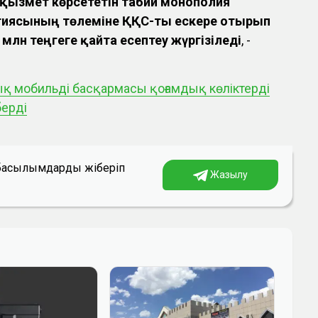
ызмет көрсететін табиғи монополия
ргиясының төлеміне ҚҚС-ты ескере отырып
млн теңгеге қайта есептеу жүргізіледі
, -
қ мобильді басқармасы қоғамдық көліктерді
берді
а басылымдарды жіберіп
Жазылу