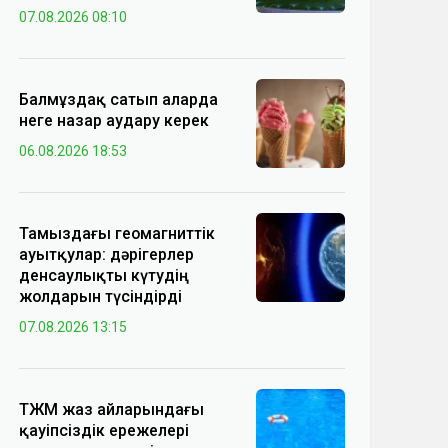
07.08.2026 08:10
Балмұздақ сатып аларда
неге назар аудару керек
06.08.2026 18:53
Тамыздағы геомагниттік
ауытқулар: дәрігерлер
денсаулықты күтудің
жолдарын түсіндірді
07.08.2026 13:15
ТЖМ жаз айларындағы
қауіпсіздік ережелері