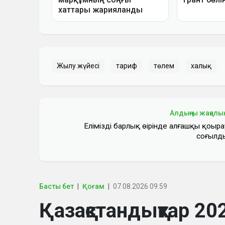
Жылу жүйесі
тариф
төлем
халық
Алдыңғы жаңалы
Еліміздің барлық өңірінде алғашқы қоңыра
соғылд
Басты бет
Қоғам
07.08.2026 09:59
Қазақстандықтар 