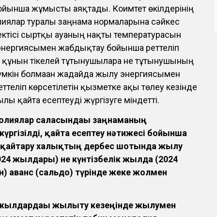
бойынша жұмысты аяқтады. Коимтет өкілдерінің
олиялар туралы заңнама нормаларына сәйкес
ектісі сыртқы ауаның нақты температурасын
энергиясымен жабдықтау бойынша реттеліп
ң құнын тікелей тұтынушыларға не тұтынушының
мүмкін болмаған жағдайда жылу энергиясымен
теліп көрсетілетін қызметке ақы төлеу кезінде
лы қайта есептеуді жүргізуге мiндеттi.
полиялар саласындағы заңнаманың
үргізілді, қайта есептеу нәтижесі бойынша
 қайтару халықтың дербес шотында жылу
24 жылдары) не күнтізбелік жылда (2024
) аванс (сальдо) түрінде жеке жолмен
 жылдардағы жылыту кезеңінде жылумен