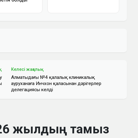
қ
Келесі жаңалық
у
Алматыдағы №4 қалалық клиникалық
ы
ауруханаға Инчхон қаласынан дәрігерлер
делегациясы келді
2026 жылдың тамыз