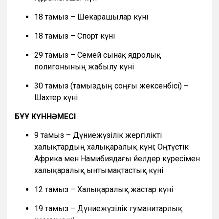
18 тамыз – Шекарашылар күні
18 тамыз – Спорт күні
29 тамыз – Семей сынақ ядролық
полигонының жабылу күні
30 тамыз (тамыздың соңғы жексенбісі) –
Шахтер күні
БҰҰ КҮННӘМЕСІ
9 тамыз – Дүниежүзілік жергілікті
халықтардың халықаралық күні; Оңтүстік
Африка мен Намибиядағы әйелдер күресімен
халықаралық ынтымақтастық күні
12 тамыз – Халықаралық жастар күні
19 тамыз – Дүниежүзілік гуманитарлық