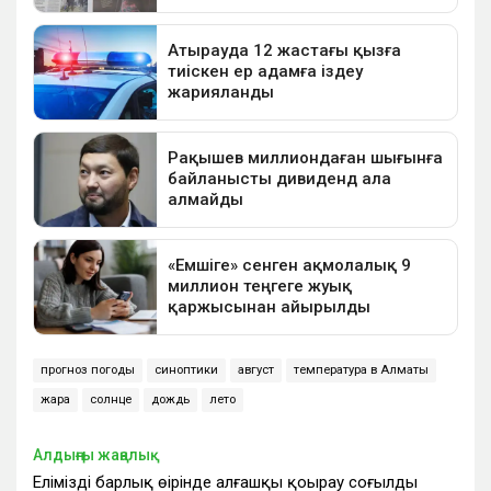
прогноз погоды
синоптики
август
температура в Алматы
жара
солнце
дождь
лето
Алдыңғы жаңалық
Еліміздің барлық өңірінде алғашқы қоңырау соғылды