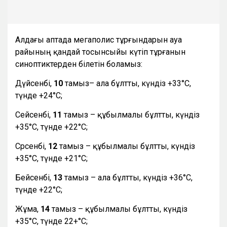
Алдағы аптада мегаполис тұрғындарын ауа
райының қандай тосынсыйы күтіп тұрғанын
синоптиктерден білетін боламыз:
Дүйсенбі,
10
тамыз– ала бұлтты, күндіз +33°С,
түнде +24°С;
Сейсенбі,
11
тамыз – құбылмалы бұлтты, күндіз
+35°С, түнде +22°С;
Сәрсенбі,
12
тамыз – құбылмалы бұлтты, күндіз
+35°С, түнде +21°С;
Бейсенбі,
13
тамыз – ала бұлтты, күндіз +36°С,
түнде +22°С;
Жұма,
14
тамыз – құбылмалы бұлтты, күндіз
+35°С, түнде 22+°С;