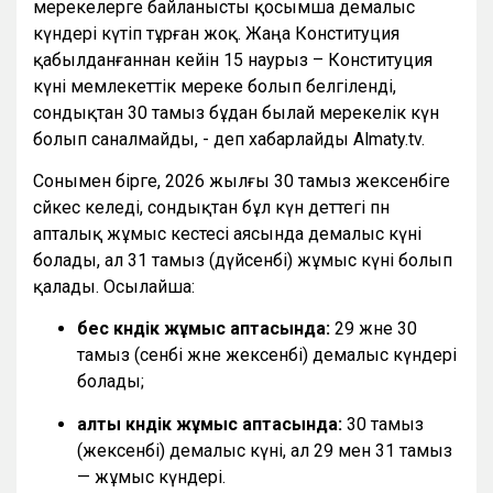
мерекелерге байланысты қосымша демалыс
күндері күтіп тұрған жоқ. Жаңа Конституция
қабылданғаннан кейін 15 наурыз – Конституция
күні мемлекеттік мереке болып белгіленді,
сондықтан 30 тамыз бұдан былай мерекелік күн
болып саналмайды, - деп хабарлайды Almaty.tv.
Сонымен бірге, 2026 жылғы 30 тамыз жексенбіге
сәйкес келеді, сондықтан бұл күн әдеттегі пән
апталық жұмыс кестесі аясында демалыс күні
болады, ал 31 тамыз (дүйсенбі) жұмыс күні болып
қалады. Осылайша:
бес күндік жұмыс аптасында:
29 және 30
тамыз (сенбі және жексенбі) демалыс күндері
болады;
алты күндік жұмыс аптасында:
30 тамыз
(жексенбі) демалыс күні, ал 29 мен 31 тамыз
— жұмыс күндері.