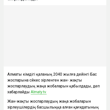
Алматы әкімдігі қаланың 2040 жылға дейінгі Бас
жоспарына сәйкес әзірленген жан- жақты
жоспарлаудың жаңа жобаларын қабылдады, деп
хабарлайды
Аlmaty.tv.
Жан-жақты жоспарлаудың жаңа жобаларын
әзірлеушілердің басшылыққа алған қағидатының