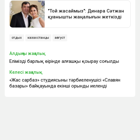
отдых
казахстанцы
август
Алдыңғы жаңалық
Еліміздің барлық өңірінде алғашқы қоңырау соғылды
Келесі жаңалық
«Жас сарбаз» студиясының тәрбиеленушісі «Славян
базары» байқауында екінші орынды иеленді