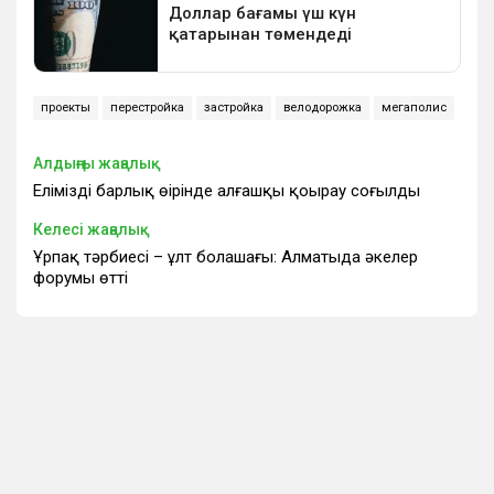
проекты
перестройка
застройка
велодорожка
мегаполис
Алдыңғы жаңалық
Еліміздің барлық өңірінде алғашқы қоңырау соғылды
Келесі жаңалық
Ұрпақ тәрбиесі – ұлт болашағы: Алматыда әкелер
форумы өтті