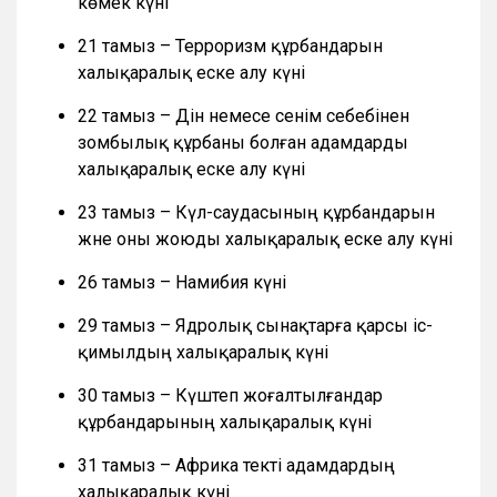
көмек күні
21 тамыз – Терроризм құрбандарын
халықаралық еске алу күні
22 тамыз – Дін немесе сенім себебінен
зомбылық құрбаны болған адамдарды
халықаралық еске алу күні
23 тамыз – Күл-саудасының құрбандарын
және оны жоюды халықаралық еске алу күні
26 тамыз – Намибия күні
29 тамыз – Ядролық сынақтарға қарсы іс-
қимылдың халықаралық күні
30 тамыз – Күштеп жоғалтылғандар
құрбандарының халықаралық күні
31 тамыз – Африка текті адамдардың
халықаралық күні