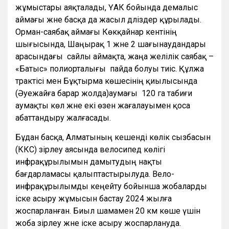
жұмыстары аяқталады, ҮАК бойында демалыс
аймағы және басқа да жасыл дәліздер құрылады.
Орман-саябақ аймағы Көкқайнар кентінің
шығысында, Шаңырақ 1 және 2 шағынаудандары
арасындағы сайлы аймақта, жаңа желілік саябақ –
«Батыс» полиорталығы пайда болуы тиіс. Құлжа
трактісі мен Бұқтырма көшесінің қиылысында
(Әуежайға барар жолда)аумағы 120 га табиғи
аумақты көл және екі өзен жағалауымен қоса
абаттандыру жалғасады.
Бұдан басқа, Алматының кешенді көлік сызбасын
(ККС) әзірлеу аясында велосипед көлігі
инфрақұрылымын дамытудың нақты
бағдарламасы қалыптастырылуда. Вело-
инфрақұрылымды кеңейту бойынша жобаларды
іске асыру жұмысын бастау 2024 жылға
жоспарланған. Биыл шамамен 20 км көше үшін
жоба әзірлеу және іске асыру жоспарлануда.