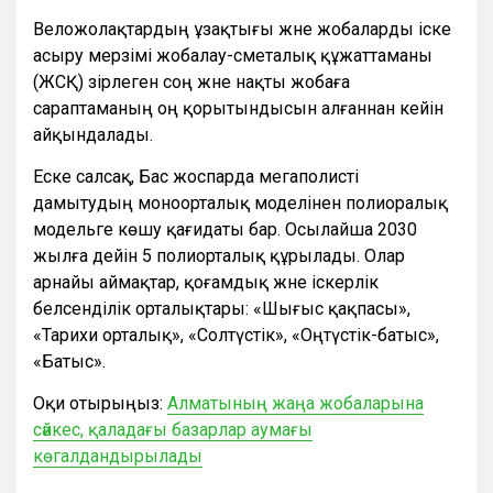
Веложолақтардың ұзақтығы және жобаларды іске
асыру мерзімі жобалау-сметалық құжаттаманы
(ЖСҚ) әзірлеген соң және нақты жобаға
сараптаманың оң қорытындысын алғаннан кейін
айқындалады.
Еске салсақ, Бас жоспарда мегаполисті
дамытудың моноорталық моделінен полиоралық
модельге көшу қағидаты бар. Осылайша 2030
жылға дейін 5 полиорталық құрылады. Олар
арнайы аймақтар, қоғамдық және іскерлік
белсенділік орталықтары: «Шығыс қақпасы»,
«Тарихи орталық», «Солтүстік», «Оңтүстік-батыс»,
«Батыс».
Оқи отырыңыз:
Алматының жаңа жобаларына
сәйкес, қаладағы базарлар аумағы
көгалдандырылады