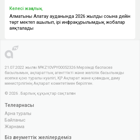
Келесі жаңалық
Алматының Алатау ауданында 2026 жылдың соңына дейін
төрт мектеп ашылып, ірі инфрақұрылымдық жобалар
аяқталады
21.07.2022 жылғы №KZ10VPY00052326 Мерзімді баспасөз
басылымын, ақпараттық агенттікті және желілік басылымды
есепке қою туралы куәлігі, ҚР Ақпарат және қоғамдық даму
министрлігінің Ақпарат комитетімен берілген.
© 2026 . Барлық құқықтар сақталған
Телеарнасы
Арна туралы
Байланыс
Жарнама
Біз әлеуметтік желілердеміз