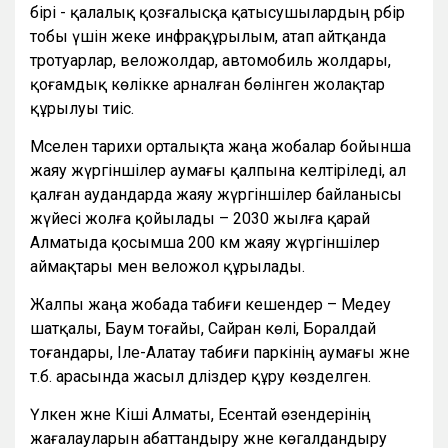
бірі - қалалық қозғалысқа қатысушылардың әрбір
тобы үшін жеке инфрақұрылым, атап айтқанда
тротуарлар, веложолдар, автомобиль жолдары,
қоғамдық көлікке арналған бөлінген жолақтар
құрылуы тиіс.
Мәселен тарихи орталықта жаңа жобалар бойынша
жаяу жүргіншілер аумағы қалпына келтіріледі, ал
қалған аудандарда жаяу жүргіншілер байланысы
жүйесі жолға қойылады – 2030 жылға қарай
Алматыда қосымша 200 км жаяу жүргіншілер
аймақтары мен веложол құрылады.
Жалпы жаңа жобада табиғи кешендер – Медеу
шатқалы, Баум тоғайы, Сайран көлі, Боралдай
тоғандары, Іле-Алатау табиғи паркінің аумағы және
т.б. арасында жасыл дәліздер құру көзделген.
Үлкен және Кіші Алматы, Есентай өзендерінің
жағалауларын абаттандыру және көгалдандыру