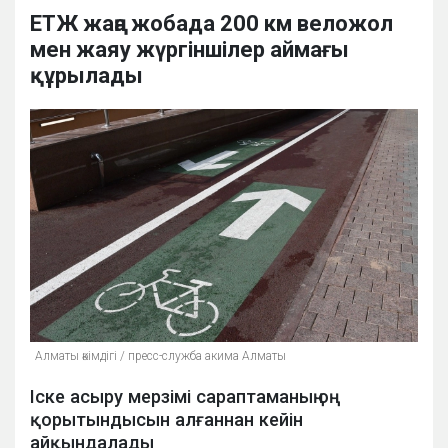
ЕТЖ жаңа жобада 200 км веложол
мен жаяу жүргіншілер аймағы
құрылады
Алматы әкімдігі / пресс-служба акима Алматы
Іске асыру мерзімі сараптаманың оң
қорытындысын алғаннан кейін
айқындалады