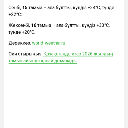
Сенбі,
15
тамыз – ала бұлтты, күндіз +34°С, түнде
+22°С;
Жексенбі,
16
тамыз – ала бұлтты, күндіз +33°С,
түнде +20°С.
Дереккөз:
world-weather.ru
Оқи отырыңыз:
Қазақстандықтар 2026 жылдың
тамыз айында қалай демалады