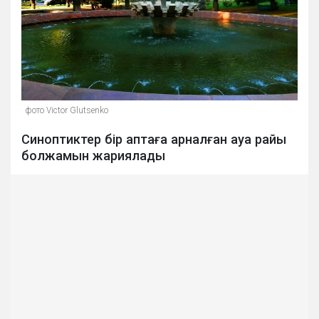
фото Victor Glutsenko
Синоптиктер бір аптаға арналған ауа райы
болжамын жариялады