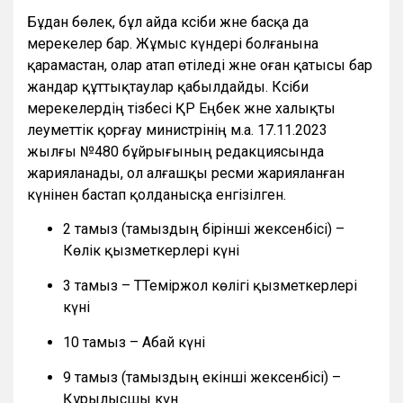
Бұдан бөлек, бұл айда кәсіби және басқа да
мерекелер бар. Жұмыс күндері болғанына
қарамастан, олар атап өтіледі және оған қатысы бар
жандар құттықтаулар қабылдайды. Кәсіби
мерекелердің тізбесі ҚР Еңбек және халықты
әлеуметтік қорғау министрінің м.а. 17.11.2023
жылғы №480 бұйрығының редакциясында
жарияланады, ол алғашқы ресми жарияланған
күнінен бастап қолданысқа енгізілген.
2 тамыз (тамыздың бірінші жексенбісі) –
Көлік қызметкерлері күні
3 тамыз – ТТеміржол көлігі қызметкерлері
күні
10 тамыз – Абай күні
9 тамыз (тамыздың екінші жексенбісі) –
Құрылысшы күн