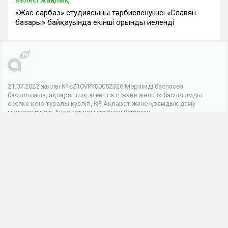
Келесі жаңалық
«Жас сарбаз» студиясының тәрбиеленушісі «Славян
базары» байқауында екінші орынды иеленді
21.07.2022 жылғы №KZ10VPY00052326 Мерзімді баспасөз
басылымын, ақпараттық агенттікті және желілік басылымды
есепке қою туралы куәлігі, ҚР Ақпарат және қоғамдық даму
министрлігінің Ақпарат комитетімен берілген.
© 2026 . Барлық құқықтар сақталған
Телеарнасы
Арна туралы
Байланыс
Жарнама
Біз әлеуметтік желілердеміз