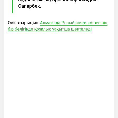
Сапарбек.
Оқи отырыңыз:
Алматыда Розыбакиев көшесінің
бір бөлігінде қозғалыс уақытша шектеледі