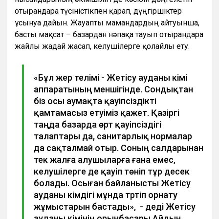
отырғандарға түсіністікпен қарап, дүңгіршіктер
ұсынуға дайын. Жауапты мамандардың айтуынша,
басты мақсат – базардан нәпақа тауып отырғандарға
жайлы жағдай жасап, келушілерге қолайлы ету.
«Бұл жер телімі - Жетісу ауданы әкімі
аппаратының меншігінде. Сондықтан
біз осы аумақта қауіпсіздікті
қамтамасыз етуіміз қажет. Қазіргі
таңда базарда өрт қауіпсіздігі
талаптары да, санитарлық нормалар
да сақталмай отыр. Соның салдарынан
тек жалға алушыларға ғана емес,
келушілерге де қауіп төніп тұр десек
болады. Осыған байланысты Жетісу
ауданы әкімдігі мұнда тәртіп орнату
жұмыстарын бастады», - деді Жетісу
ауданы әкімінің орынбасары Айдын