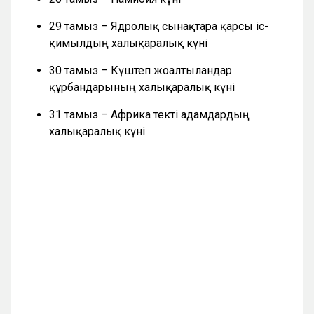
29 тамыз – Ядролық сынақтарға қарсы іс-
қимылдың халықаралық күні
30 тамыз – Күштеп жоғалтылғандар
құрбандарының халықаралық күні
31 тамыз – Африка текті адамдардың
халықаралық күні