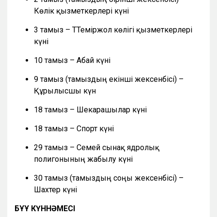
Көлік қызметкерлері күні
3 тамыз – ТТеміржол көлігі қызметкерлері
күні
10 тамыз – Абай күні
9 тамыз (тамыздың екінші жексенбісі) –
Құрылысшы күн
18 тамыз – Шекарашылар күні
18 тамыз – Спорт күні
29 тамыз – Семей сынақ ядролық
полигонының жабылу күні
30 тамыз (тамыздың соңғы жексенбісі) –
Шахтер күні
БҰҰ КҮННӘМЕСІ