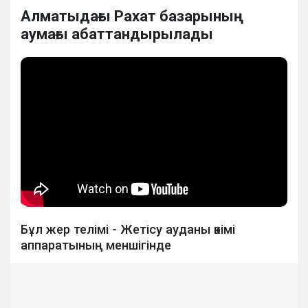
Алматыдағы Рахат базарының
аумағы абаттандырылады
Бұл жер телімі - Жетісу ауданы әкімі
аппаратының меншігінде