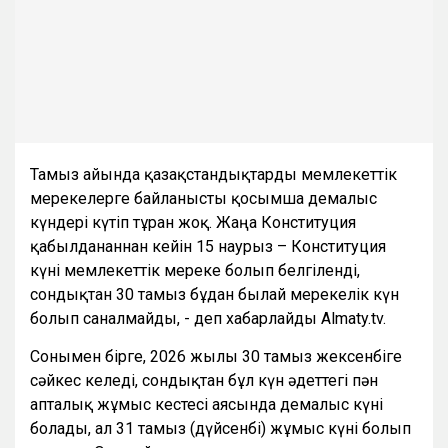
Тамыз айында қазақстандықтарды мемлекеттік
мерекелерге байланысты қосымша демалыс
күндері күтіп тұрған жоқ. Жаңа Конституция
қабылданғаннан кейін 15 наурыз – Конституция
күні мемлекеттік мереке болып белгіленді,
сондықтан 30 тамыз бұдан былай мерекелік күн
болып саналмайды, - деп хабарлайды Almaty.tv.
Сонымен бірге, 2026 жылғы 30 тамыз жексенбіге
сәйкес келеді, сондықтан бұл күн әдеттегі пән
апталық жұмыс кестесі аясында демалыс күні
болады, ал 31 тамыз (дүйсенбі) жұмыс күні болып