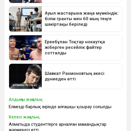
Алдыңғы жаңалық
Еліміздің барлық өңірінде алғашқы қоңырау соғылды
Келесі жаңалық
Алматыда студенттерге арналған мамандықтар
жәрмеңкесі өтті