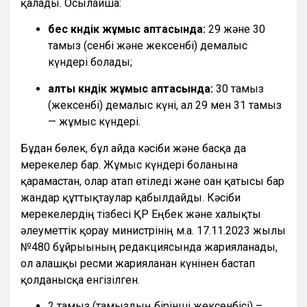
қалады. Осылайша:
бес күндік жұмыс аптасында:
29 және 30
тамыз (сенбі және жексенбі) демалыс
күндері болады;
алты күндік жұмыс аптасында:
30 тамыз
(жексенбі) демалыс күні, ал 29 мен 31 тамыз
— жұмыс күндері.
Бұдан бөлек, бұл айда кәсіби және басқа да
мерекелер бар. Жұмыс күндері болғанына
қарамастан, олар атап өтіледі және оған қатысы бар
жандар құттықтаулар қабылдайды. Кәсіби
мерекелердің тізбесі ҚР Еңбек және халықты
әлеуметтік қорғау министрінің м.а. 17.11.2023 жылғы
№480 бұйрығының редакциясында жарияланады,
ол алғашқы ресми жарияланған күнінен бастап
қолданысқа енгізілген.
2 тамыз (тамыздың бірінші жексенбісі) –