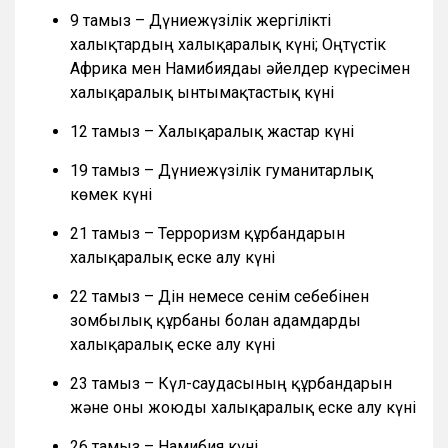
9 тамыз – Дүниежүзілік жергілікті
халықтардың халықаралық күні; Оңтүстік
Африка мен Намибиядағы әйелдер күресімен
халықаралық ынтымақтастық күні
12 тамыз – Халықаралық жастар күні
19 тамыз – Дүниежүзілік гуманитарлық
көмек күні
21 тамыз – Терроризм құрбандарын
халықаралық еске алу күні
22 тамыз – Дін немесе сенім себебінен
зомбылық құрбаны болған адамдарды
халықаралық еске алу күні
23 тамыз – Күл-саудасының құрбандарын
және оны жоюды халықаралық еске алу күні
26 тамыз – Намибия күні