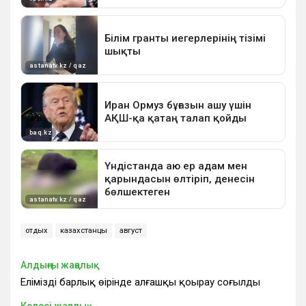
отдых
казахстанцы
август
Алдыңғы жаңалық
Еліміздің барлық өңірінде алғашқы қоңырау соғылды