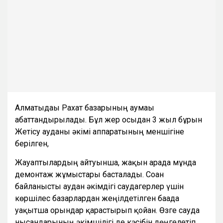
Алматыдағы Рахат базарының аумағы
абаттандырылады. Бұл жер осыдан 3 жыл бұрын
Жетісу ауданы әкімі аппаратының меншігіне
берілген,
Жауаптылардың айтуынша, жақын арада мұнда
демонтаж жұмыстары басталады. Соған
байланысты аудан әкімдігі саудагерлер үшін
көршілес базарлардан жеңілдетілген бағада
уақытша орындар қарастырып қойған. Өзге сауда
нысандарының әкімшілігі де кәсібін дөңгелетіп