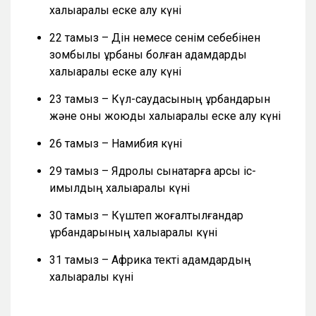
халықаралық еске алу күні
22 тамыз – Дін немесе сенім себебінен
зомбылық құрбаны болған адамдарды
халықаралық еске алу күні
23 тамыз – Күл-саудасының құрбандарын
және оны жоюды халықаралық еске алу күні
26 тамыз – Намибия күні
29 тамыз – Ядролық сынақтарға қарсы іс-
қимылдың халықаралық күні
30 тамыз – Күштеп жоғалтылғандар
құрбандарының халықаралық күні
31 тамыз – Африка текті адамдардың
халықаралық күні