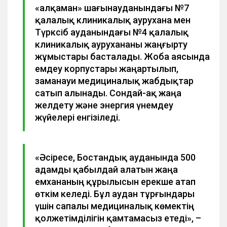
«Қалқаман» шағынауданындағы №7
қалалық клиникалық аурухана мен
Түрксіб ауданындағы №4 қалалық
клиникалық аурухананы жаңғырту
жұмыстары басталады. Жоба аясында
емдеу корпустары жаңартылып,
заманауи медициналық жабдықтар
сатып алынады. Сондай-ақ жаңа
желдету және энергия үнемдеу
жүйелері енгізіледі.
«Әсіресе, Бостандық ауданында 500
адамды қабылдай алатын жаңа
емхананың құрылысын ерекше атап
өткім келеді. Бұл аудан тұрғындары
үшін сапалы медициналық көмектің
қолжетімділігін қамтамасыз етеді», –