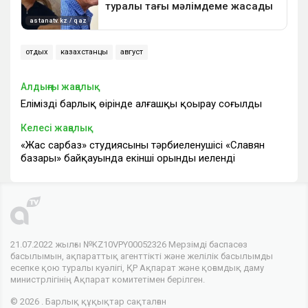
отдых
казахстанцы
август
Алдыңғы жаңалық
Еліміздің барлық өңірінде алғашқы қоңырау соғылды
Келесі жаңалық
«Жас сарбаз» студиясының тәрбиеленушісі «Славян
базары» байқауында екінші орынды иеленді
21.07.2022 жылғы №KZ10VPY00052326 Мерзімді баспасөз
басылымын, ақпараттық агенттікті және желілік басылымды
есепке қою туралы куәлігі, ҚР Ақпарат және қоғамдық даму
министрлігінің Ақпарат комитетімен берілген.
© 2026 . Барлық құқықтар сақталған