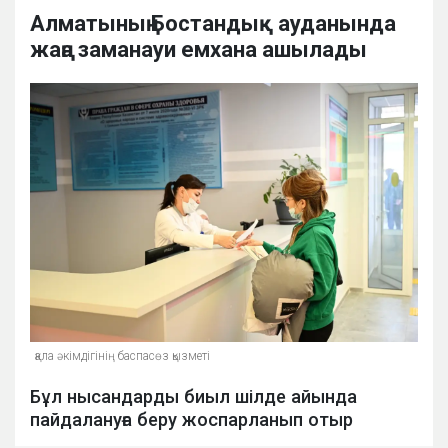
Алматының Бостандық ауданында
жаңа заманауи емхана ашылады
қала әкімдігінің баспасөз қызметі
Бұл нысандарды биыл шілде айында
пайдалануға беру жоспарланып отыр