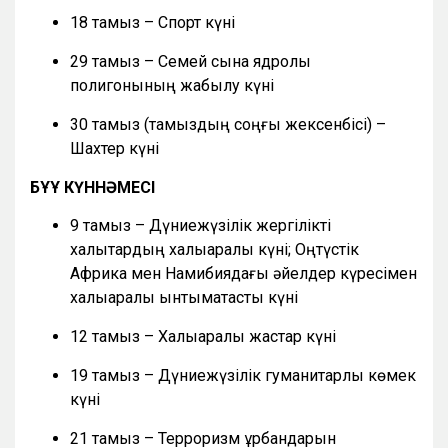
18 тамыз – Спорт күні
29 тамыз – Семей сынақ ядролық
полигонының жабылу күні
30 тамыз (тамыздың соңғы жексенбісі) –
Шахтер күні
БҰҰ КҮННӘМЕСІ
9 тамыз – Дүниежүзілік жергілікті
халықтардың халықаралық күні; Оңтүстік
Африка мен Намибиядағы әйелдер күресімен
халықаралық ынтымақтастық күні
12 тамыз – Халықаралық жастар күні
19 тамыз – Дүниежүзілік гуманитарлық көмек
күні
21 тамыз – Терроризм құрбандарын