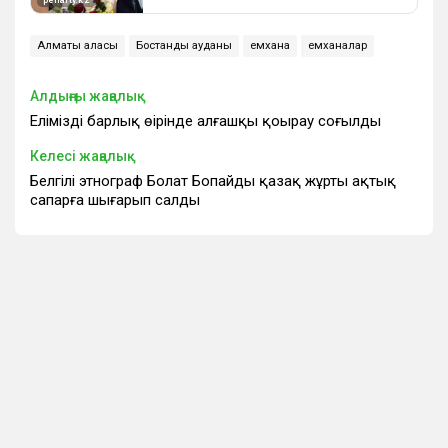
Алматы қаласы
Бостандық ауданы
емхана
емханалар
Алдыңғы жаңалық
Еліміздің барлық өңірінде алғашқы қоңырау соғылды
Келесі жаңалық
Белгілі этнограф Болат Бопайды қазақ жұрты ақтық
сапарға шығарып салды