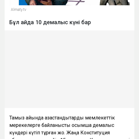
Almaty.tv
Бұл айда 10 демалыс күні бар
Тамыз айында қазақстандықтарды мемлекеттік
мерекелерге байланысты қосымша демалыс
күндері күтіп тұрған жоқ. Жаңа Конституция