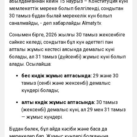
қабылданғаннан кейін 15 наурыз – Конституция күні
мемлекеттік мереке болып белгіленді, сондықтан
30 тамыз бұдан былай мерекелік күн болып
саналмайды, - деп хабарлайды Almaty.tv.
Сонымен бірге, 2026 жылғы 30 тамыз жексенбіге
сәйкес келеді, сондықтан бұл күн әдеттегі пән
апталық жұмыс кестесі аясында демалыс күні
болады, ал 31 тамыз (дүйсенбі) жұмыс күні болып
қалады. Осылайша:
бес күндік жұмыс аптасында:
29 және 30
тамыз (сенбі және жексенбі) демалыс
күндері болады;
алты күндік жұмыс аптасында:
30 тамыз
(жексенбі) демалыс күні, ал 29 мен 31 тамыз
— жұмыс күндері.
Бұдан бөлек, бұл айда кәсіби және басқа да
мерекелер бар. Жұмыс күндері болғанына