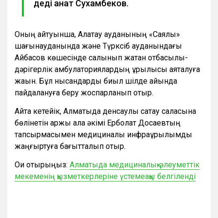
деді Қанат Сухамбеков.
Оның айтуынша, Алатау ауданының «Саялы»
шағынауданында және Түрксіб ауданындағы
Айбасов көшесінде салынып жатқан отбасылық-
дәрігерлік амбулаториялардың құрылысы аяқталуға
жақын. Бұл нысандарды биыл шілде айында
пайдалануға беру жоспарланып отыр.
Айта кетейік, Алматыда денсаулық сақтау саласына
бөлінетін қаржы қала әкімі Ерболат Досаевтың
тапсырмасымен медициналық инфрақұрылымды
жаңғыртуға бағытталып отыр.
Оқи отырыңыз:
Алматыда медициналық-әлеуметтік
мекеменің қызметкерлеріне үстемеақы белгіленді