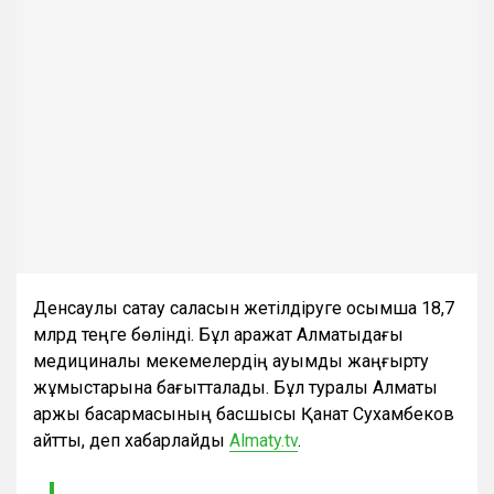
Денсаулық сақтау саласын жетілдіруге қосымша 18,7
млрд теңге бөлінді. Бұл қаражат Алматыдағы
медициналық мекемелердің ауқымды жаңғырту
жұмыстарына бағытталады. Бұл туралы Алматы
қаржы басқармасының басшысы Қанат Сухамбеков
айтты, деп хабарлайды
Almaty.tv
.