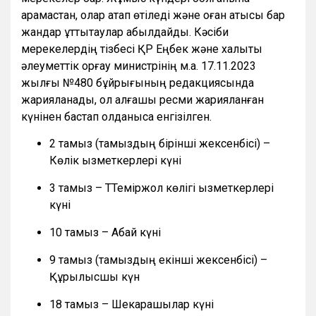
қарамастан, олар атап өтіледі және оған қатысы бар
жандар құттықтаулар қабылдайды. Кәсіби
мерекелердің тізбесі ҚР Еңбек және халықты
әлеуметтік қорғау министрінің м.а. 17.11.2023
жылғы №480 бұйрығының редакциясында
жарияланады, ол алғашқы ресми жарияланған
күнінен бастап қолданысқа енгізілген.
2 тамыз (тамыздың бірінші жексенбісі) –
Көлік қызметкерлері күні
3 тамыз – ТТеміржол көлігі қызметкерлері
күні
10 тамыз – Абай күні
9 тамыз (тамыздың екінші жексенбісі) –
Құрылысшы күн
18 тамыз – Шекарашылар күні