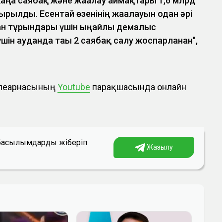
 жаңа саябақ және жағалау аймақтары 1,6 млрд
ырылды. Есентай өзенінің жағалауын одан әрі
ан тұрғындары үшін ыңғайлы демалыс
ін ауданда тағы 2 саябақ салу жоспарланған",
елеарнасының
Youtube
парақшасында онлайн
а басылымдарды жіберіп
Жазылу