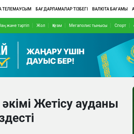
А ТЕЛЕМАУСЫМ
БАҒДАРЛАМАЛАР ТІЗБЕГІ
ВАЛЮТА БАҒАМЫ
Заң және тәртіп
Жол
Қоғам
Мегаполис тынысы
Спорт
әкімі Жетісу ауданы
здесті