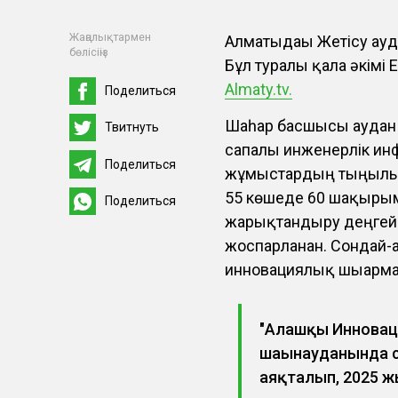
Жаңалықтармен
Алматыдағы Жетісу ауд
бөлісіңіз
Бұл туралы қала әкімі 
Almaty.tv.
Поделиться
Шаһар басшысы аудан 
Твитнуть
сапалы инженерлік ин
Поделиться
жұмыстардың тыңғылы
55 көшеде 60 шақыры
Поделиться
жарықтандыру деңгейін
жоспарланған. Сондай-
инновациялық шығарма
"Алғашқы Иннова
шағынауданында 
аяқталып, 2025 