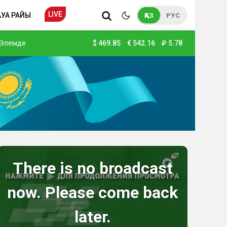
LIVE
АУА РАЙЫ
ҚАЗ
РУС
Әлемде
$
469.85
€
542.16
₽
5.78