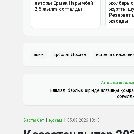
аким
Ерболат Досаев
встреча с населен
Алдыңғы жаңалы
Еліміздің барлық өңірінде алғашқы қоңыра
соғылд
Басты бет
Қоғам
05.08.2026 13:15