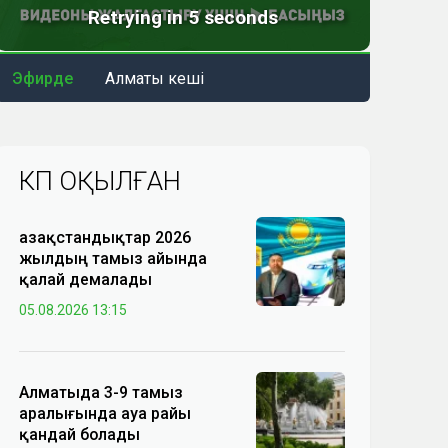
Эфирде
Алматы кеші
КӨП ОҚЫЛҒАН
Қазақстандықтар 2026
жылдың тамыз айында
қалай демалады
05.08.2026 13:15
Алматыда 3-9 тамыз
аралығында ауа райы
қандай болады