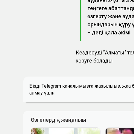
ауданы 24,6 га 3
теңгеге абаттанд
өзгерту және ауд
орындарын құру үш
– деді қала әкімі.
Кездесуді "Алматы" т
көруге болады
Біздің Telegram каналымызға жазылыңыз, жаң
алмау үшін