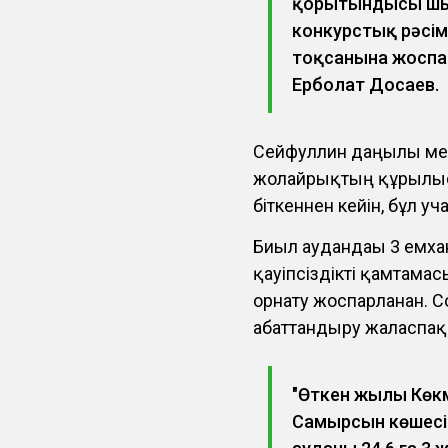
қорытындысы шығ
конкурстық рәсім
тоқсанына жоспар
Ерболат Досаев.
Сейфуллин даңғылы ме
жолайрықтың құрылыс
біткеннен кейін, бұл уча
Биыл аудандағы 3 емхан
қауіпсіздікті қамтама
орнату жоспарланған. 
абаттандыру жалғаспақ
"Өткен жылы Көк
Самырсын көшесі 