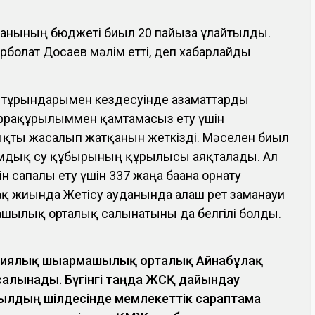
анының бюджеті биыл 20 пайызға ұлғайтылды.
Ерболат Досаев мәлім етті, деп хабарлайды
тұрғындарымен кездесуінде азаматтарды
фрақұрылыммен қамтамасыз ету үшін
қты жасалып жатқанын жеткізді. Мәселен биыл
мдық су құбырының құрылысы аяқталады. Ал
 сапалы ету үшін 337 жаңа бағана орнату
ақ жиында Жетісу ауданында алғаш рет заманауи
шылық орталық салынатыны да белгілі болды.
циялық шығармашылық орталық Айнабұлақ
салынады. Бүгінгі таңда ЖСҚ дайындау
жылдың шілдесінде мемлекеттік сараптама