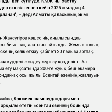
ады деп күтілуде. ҚМЖ-ны бастау
дер өткізілгеннен кейін 2025 жылдың 4
ланған", – деді Алматы қаласының әкімі
н Жансүгіров көшесінің қиылысындағы
ы биыл аяқталатыны айтылды. Жұмыс толық
скенің көлік өткізу қабілеті 20 пайызға артпақ.
аға күрделі жөндеу жүргізу көзделіпті. Ал
сыз ету мақсатында 300-ге жуық бейнекамера
Сондай-ақ осы жылы Есентай өзенінің жағалауын
.
майса, Көкжиек шағынаудандары мен
арқылы өтетін Есентай өзенінің бойында