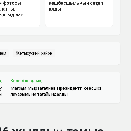
ием
Жетысуский район
қ
Келесі жаңалық
у
Мағзұм Мырзағалиев Президенттің кеңесшісі
ы
лауазымына тағайындалды