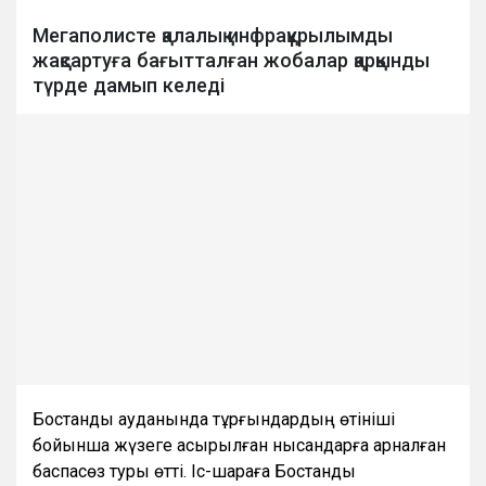
Мегаполисте қалалық инфрақұрылымды
жақсартуға бағытталған жобалар қарқынды
түрде дамып келеді
Бостандық ауданында тұрғындардың өтініші
бойынша жүзеге асырылған нысандарға арналған
баспасөз туры өтті. Іс-шараға Бостандық