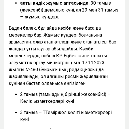
алты күндік жұмыс аптасында:
30 тамыз
(жексенбі) демалыс күні, ал 29 мен 31 тамыз
— жұмыс күндері.
Бұдан бөлек, бұл айда кәсіби және басқа да
мерекелер бар. Жұмыс күндері болғанына
қарамастан, олар атап өтіледі және оған қатысы бар
жандар құттықтаулар қабылдайды. Кәсіби
мерекелердің тізбесі ҚР Еңбек және халықты
әлеуметтік қорғау министрінің м.а. 17.11.2023
жылғы №480 бұйрығының редакциясында
жарияланады, ол алғашқы ресми жарияланған
күнінен бастап қолданысқа енгізілген.
2 тамыз (тамыздың бірінші жексенбісі) –
Көлік қызметкерлері күні
3 тамыз – ТТеміржол көлігі қызметкерлері
күні