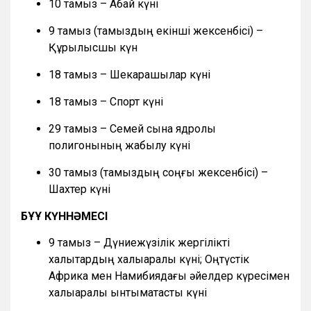
10 тамыз – Абай күні
9 тамыз (тамыздың екінші жексенбісі) –
Құрылысшы күн
18 тамыз – Шекарашылар күні
18 тамыз – Спорт күні
29 тамыз – Семей сынақ ядролық
полигонының жабылу күні
30 тамыз (тамыздың соңғы жексенбісі) –
Шахтер күні
БҰҰ КҮННӘМЕСІ
9 тамыз – Дүниежүзілік жергілікті
халықтардың халықаралық күні; Оңтүстік
Африка мен Намибиядағы әйелдер күресімен
халықаралық ынтымақтастық күні