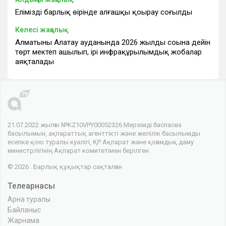
Еліміздің барлық өңірінде алғашқы қоңырау соғылды
Келесі жаңалық
Алматының Алатау ауданында 2026 жылдың соңына дейін
төрт мектеп ашылып, ірі инфрақұрылымдық жобалар
аяқталады
21.07.2022 жылғы №KZ10VPY00052326 Мерзімді баспасөз
басылымын, ақпараттық агенттікті және желілік басылымды
есепке қою туралы куәлігі, ҚР Ақпарат және қоғамдық даму
министрлігінің Ақпарат комитетімен берілген.
© 2026 . Барлық құқықтар сақталған
Телеарнасы
Арна туралы
Байланыс
Жарнама