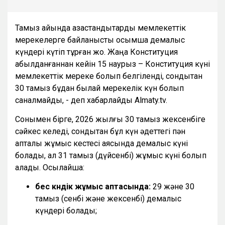
Тамыз айында қазақстандықтарды мемлекеттік
мерекелерге байланысты қосымша демалыс
күндері күтіп тұрған жоқ. Жаңа Конституция
қабылданғаннан кейін 15 наурыз – Конституция күні
мемлекеттік мереке болып белгіленді, сондықтан
30 тамыз бұдан былай мерекелік күн болып
саналмайды, - деп хабарлайды Almaty.tv.
Сонымен бірге, 2026 жылғы 30 тамыз жексенбіге
сәйкес келеді, сондықтан бұл күн әдеттегі пән
апталық жұмыс кестесі аясында демалыс күні
болады, ал 31 тамыз (дүйсенбі) жұмыс күні болып
қалады. Осылайша:
бес күндік жұмыс аптасында:
29 және 30
тамыз (сенбі және жексенбі) демалыс
күндері болады;