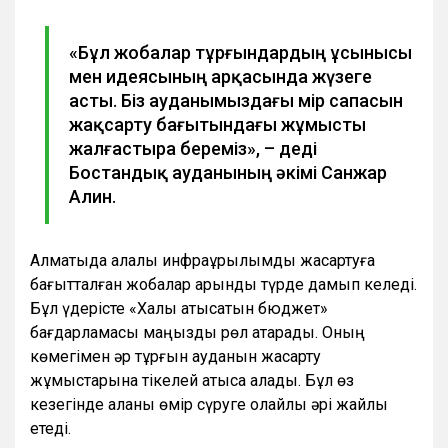
«Бұл жобалар тұрғындардың ұсынысы
мен идеясының арқасында жүзеге
асты. Біз ауданымыздағы өмір сапасын
жақсарту бағытындағы жұмысты
жалғастыра береміз», – деді
Бостандық ауданының әкімі Санжар
Алин.
Алматыда қалалық инфрақұрылымды жақсартуға
бағытталған жобалар қарқынды түрде дамып келеді.
Бұл үдерісте «Халық қатысатын бюджет»
бағдарламасы маңызды рөл атқарады. Оның
көмегімен әр тұрғын ауданын жақсарту
жұмыстарына тікелей қатыса алады. Бұл өз
кезегінде қаланы өмір сүруге қолайлы әрі жайлы
етеді.