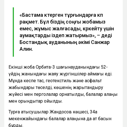
«Бастама көтерген тұрғындарға көп
рақмет. Бұл біздің соңғы жобамыз
емес, жұмыс жалғасады, көркейту үшін
аумақтарды іздеп жатырмыз», – деді
Бостандық ауданының әкімі Санжар
Алин.
Екінші жоба Орбита-3 шағынауданындағы 52-
үйдің жанындағы жаяу жүргіншілер аймағы еді.
Мұнда кеспе тас, геотекстиль және асфальт
жабындары төселді, көшенің жарықтандыру
жүйесі мен перголалар орнатылды, балалар алаңы
мен орындықтар қойылды.
Турға қатысушылар Жандосов көшесі, 34а
мекенжайындағы балалар алаңына да ат басын
бұрды.