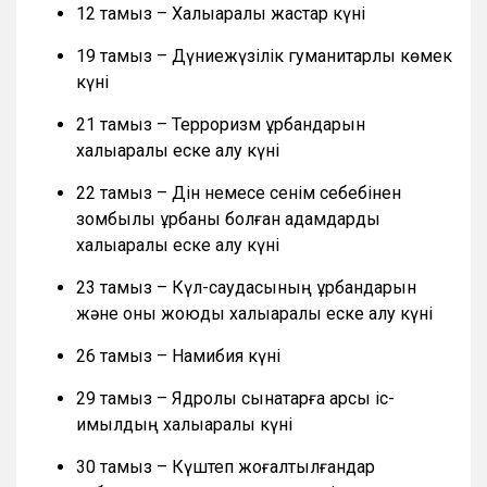
12 тамыз – Халықаралық жастар күні
19 тамыз – Дүниежүзілік гуманитарлық көмек
күні
21 тамыз – Терроризм құрбандарын
халықаралық еске алу күні
22 тамыз – Дін немесе сенім себебінен
зомбылық құрбаны болған адамдарды
халықаралық еске алу күні
23 тамыз – Күл-саудасының құрбандарын
және оны жоюды халықаралық еске алу күні
26 тамыз – Намибия күні
29 тамыз – Ядролық сынақтарға қарсы іс-
қимылдың халықаралық күні
30 тамыз – Күштеп жоғалтылғандар