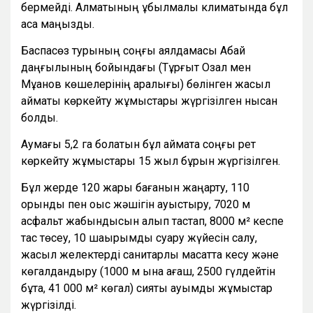
бермейді. Алматының құбылмалы климатында бұл
аса маңызды.
Баспасөз турының соңғы аялдамасы Абай
даңғылының бойындағы (Тұрғыт Озал мен
Мұқанов көшелерінің аралығы) бөлінген жасыл
аймақты көркейту жұмыстары жүргізілген нысан
болды.
Аумағы 5,2 га болатын бұл аймақта соңғы рет
көркейту жұмыстары 15 жыл бұрын жүргізілген.
Бұл жерде 120 жарық бағанын жаңарту, 110
орындық пен қоқыс жәшігін ауыстыру, 7020 м
асфальт жабындысын алып тастап, 8000 м² кеспе
тас төсеу, 10 шақырымдық суару жүйесін салу,
жасыл желектерді санитарлық мақсатта кесу және
көгалдандыру (1000 м қына ағаш, 2500 гүлдейтін
бұта, 41 000 м² көгал) сияқты ауқымды жұмыстар
жүргізілді.