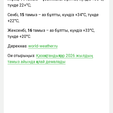
түнде 22+°С;
Сенбі,
15
тамыз – аз бұлтты, күндіз +34°С, түнде
+22°С;
Жексенбі,
16
тамыз – аз бұлтты, күндіз +33°С,
түнде +20°С.
Дереккөз:
world-weather.ru
Оқи отырыңыз:
Қазақстандықтар 2026 жылдың
тамыз айында қалай демалады