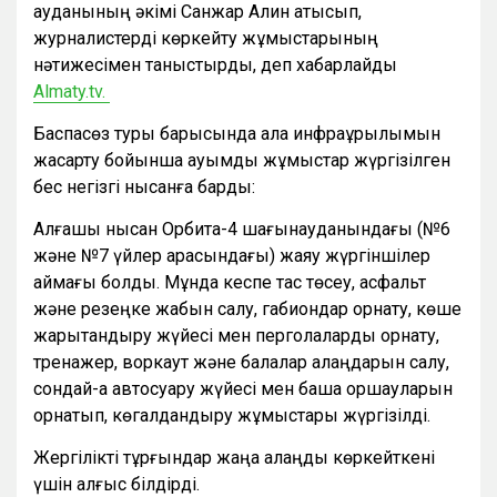
ауданының әкімі Санжар Алин қатысып,
журналистерді көркейту жұмыстарының
нәтижесімен таныстырды, деп хабарлайды
Almaty.tv.
Баспасөз туры барысында қала инфрақұрылымын
жақсарту бойынша ауқымды жұмыстар жүргізілген
бес негізгі нысанға барды:
Алғашқы нысан Орбита-4 шағынауданындағы (№6
және №7 үйлер арасындағы) жаяу жүргіншілер
аймағы болды. Мұнда кеспе тас төсеу, асфальт
және резеңке жабын салу, габиондар орнату, көше
жарықтандыру жүйесі мен перголаларды орнату,
тренажер, воркаут және балалар алаңдарын салу,
сондай-ақ автосуару жүйесі мен бақша қоршауларын
орнатып, көгалдандыру жұмыстары жүргізілді.
Жергілікті тұрғындар жаңа алаңды көркейткені
үшін алғыс білдірді.