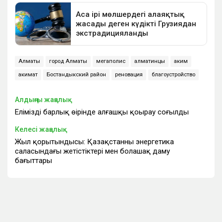
Алматы
город Алматы
мегаполис
алматинцы
аким
акимат
Бостандыкский район
реновация
благоустройство
Алдыңғы жаңалық
Еліміздің барлық өңірінде алғашқы қоңырау соғылды
Келесі жаңалық
Жыл қорытындысы: Қазақстанның энергетика
саласындағы жетістіктері мен болашақ даму
бағыттары