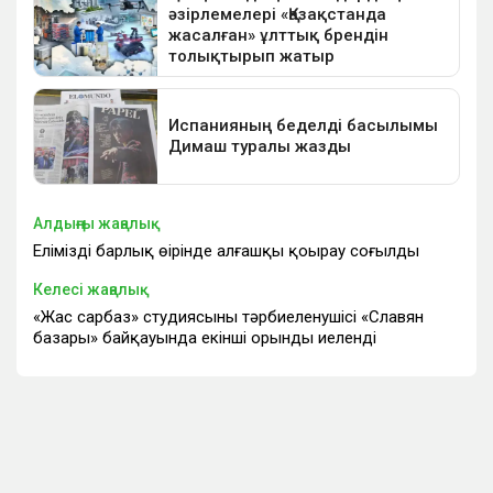
Алдыңғы жаңалық
Еліміздің барлық өңірінде алғашқы қоңырау соғылды
Келесі жаңалық
«Жас сарбаз» студиясының тәрбиеленушісі «Славян
базары» байқауында екінші орынды иеленді