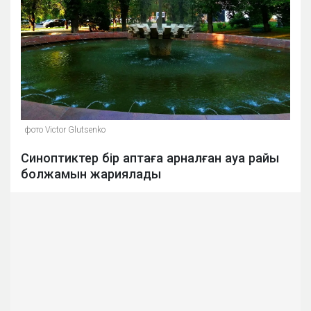
фото Victor Glutsenko
Синоптиктер бір аптаға арналған ауа райы
болжамын жариялады