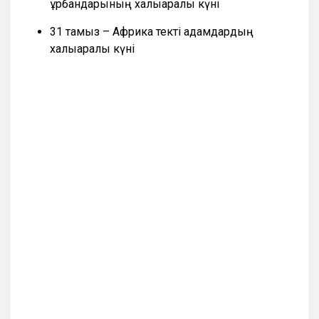
құрбандарының халықаралық күні
31 тамыз – Африка текті адамдардың
халықаралық күні