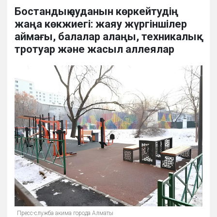
Бостандық ауданын көркейтудің
жаңа көкжиегі: жаяу жүргіншілер
аймағы, балалар алаңы, техникалық
тротуар және жасыл аллеялар
Пресс-служба акима города Алматы