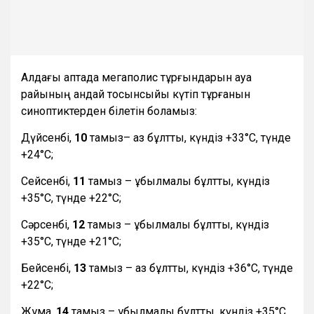
Алдағы аптада мегаполис тұрғындарын ауа
райының қандай тосынсыйы күтіп тұрғанын
синоптиктерден білетін боламыз:
Дүйсенбі,
10
тамыз– аз бұлтты, күндіз +33°С, түнде
+24°С;
Сейсенбі,
11
тамыз – құбылмалы бұлтты, күндіз
+35°С, түнде +22°С;
Сәрсенбі,
12
тамыз – құбылмалы бұлтты, күндіз
+35°С, түнде +21°С;
Бейсенбі,
13
тамыз – аз бұлтты, күндіз +36°С, түнде
+22°С;
Жұма,
14
тамыз – құбылмалы бұлтты, күндіз +35°С,