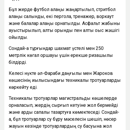
Бұл жерде футбол алаңы жаңартылып, стритбол
алаңы салынды, екі пергола, тренажер, воркаут
және балалар алаңы орнатылды. Асфальт жабыны
ауыстырылып, алты орындық пен алты қоқыс жәшігі
қойылды.
Сондай-ақ тұрғындар шахмат үстелі мен 250
метрлік көгал қоршауы үшін ерекше ризашылық
білдірді.
Келесі нүкте әл-Фараби даңғылы мен Жароков
көшесінің қиылысындағы техникалық тротуарларды
көркейту еді.
Техникалық тротуарлар магистральды көшелерде
орналасып, жердің сырғып кетуіне жол бермейді
және қарды сапалы тазартуға көмектеседі. Сондай-
ақ, бұл тротуарлар су бұру мәселесін шешіп, нөсер
жауын кезінде тротуарлардың су басуына жол