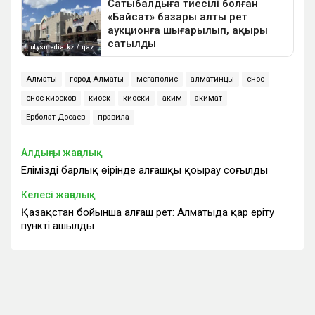
Алматы
город Алматы
мегаполис
алматинцы
снос
снос киосков
киоск
киоски
аким
акимат
Ерболат Досаев
правила
Алдыңғы жаңалық
Еліміздің барлық өңірінде алғашқы қоңырау соғылды
Келесі жаңалық
Қазақстан бойынша алғаш рет: Алматыда қар еріту
пункті ашылды