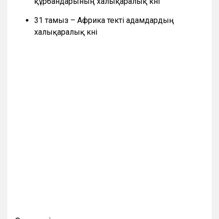
құрбандарының халықаралық күні
31 тамыз – Африка текті адамдардың
халықаралық күні