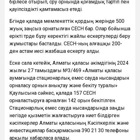
бірлесе отырып, сүру орнында қоғамдық тәртіп пен
қауіпсіздікті қамтамасыз етеді.
Бүгінде қалада мемлекеттік қордың жерінде 500
жуық заңсыз орнатылған СЕСН бар. Олар бойынша
ерікті түрде бұзу керектігі жайлы ескертулерді беру
жұмыстары басталды. СЕСН-ның алғашқы 200-
ден астам иесі жазбаша ескерту алды.
Еске сала кетейік, Алматы қаласы әкімдігінің 2024
жылғы 27 тамыздағы №3/469 «Алматы қаласы
аумағында стационарлық емес сауда нысандарын
орналасу орнын анықтау және бекіту туралы»
Қаулысына сәйкес, қалада 157 СЕСН
орналастыруға арналған 142 орын бекітілген.
Стационарлық емес сауда нысандарында заңды
негізде қызметін жалғастыруға ниет білдірген
кәсіпкерлер Алматы қаласының Кәсіпкерлік және
инвестициялар басқармасына 390 21 30 телефоны
арқылы хабарласа алады.