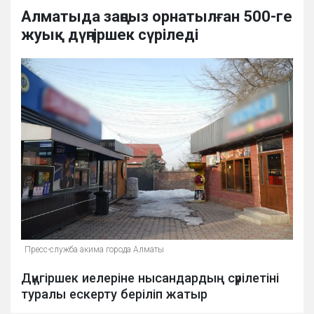
Алматыда заңсыз орнатылған 500-ге
жуық дүңгіршек сүріледі
Пресс-служба акима города Алматы
Дүңгіршек иелеріне нысандардың сүрілетіні
туралы ескерту беріліп жатыр