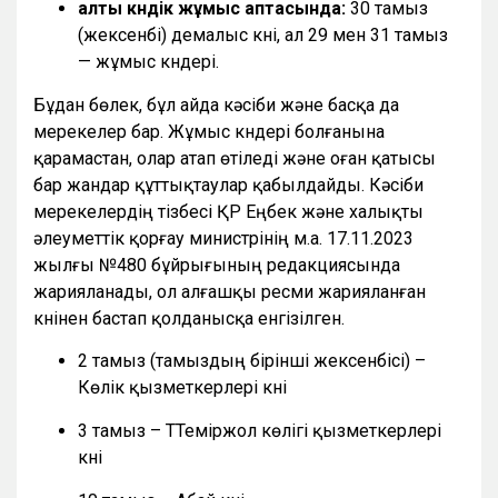
алты күндік жұмыс аптасында:
30 тамыз
(жексенбі) демалыс күні, ал 29 мен 31 тамыз
— жұмыс күндері.
Бұдан бөлек, бұл айда кәсіби және басқа да
мерекелер бар. Жұмыс күндері болғанына
қарамастан, олар атап өтіледі және оған қатысы
бар жандар құттықтаулар қабылдайды. Кәсіби
мерекелердің тізбесі ҚР Еңбек және халықты
әлеуметтік қорғау министрінің м.а. 17.11.2023
жылғы №480 бұйрығының редакциясында
жарияланады, ол алғашқы ресми жарияланған
күнінен бастап қолданысқа енгізілген.
2 тамыз (тамыздың бірінші жексенбісі) –
Көлік қызметкерлері күні
3 тамыз – ТТеміржол көлігі қызметкерлері
күні