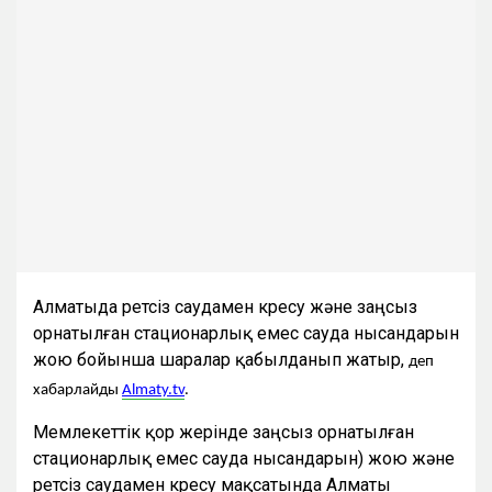
Алматыда ретсіз саудамен күресу және заңсыз
орнатылған стационарлық емес сауда нысандарын
жою бойынша шаралар қабылданып жатыр,
деп
хабарлайды
Аlmaty.tv
.
Мемлекеттік қор жерінде заңсыз орнатылған
стационарлық емес сауда нысандарын) жою және
ретсіз саудамен күресу мақсатында Алматы