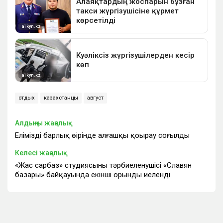
отдых
казахстанцы
август
Алдыңғы жаңалық
Еліміздің барлық өңірінде алғашқы қоңырау соғылды
Келесі жаңалық
«Жас сарбаз» студиясының тәрбиеленушісі «Славян
базары» байқауында екінші орынды иеленді