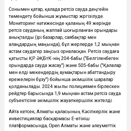
Сонымен қатар, қалада ретсіз сауда деңгейін
төмендету бойынша жұмыстар жүргізілуде.
Мониторинг нәтижесінде қаланың 49 жерінде
ретсіз сауданың жаппай шоғырланған орындары
анықталды (ірі базарлар, саябақтар мен
алаңдардың маңында), бұл жерлерде 1,2 мыңнан
астам саудагер заңсыз орналасқан. Ретсіз саудаға
қатысты ҚР ӘҚБтК-нің 204-бабы ("Белгіленбеген
орындарда сауда жасау") және 505-бабы ("Қалалар
мен елді мекендердің аумақтарын абаттандыру
ережелерін бұзу") бойынша әкімшілік шаралар
қолданылады. 2024 жылы полициямен бірлескен
рейдтер барысында 1,9 мыңнан астам ретсіз сауда
субъектісіне әкімшілік жауапкершілік жүктелді.
Айта кетсек, Алматы қаласының Кәсіпкерлік және
инвестициялар басқармасы Е-өтініш
платформасында, Open Алматы және әлеуметтік