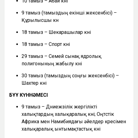
10 тамыз – Абай күні
9 тамыз (тамыздың екінші жексенбісі) –
Құрылысшы күн
18 тамыз – Шекарашылар күні
18 тамыз – Спорт күні
29 тамыз – Семей сынақ ядролық
полигонының жабылу күні
30 тамыз (тамыздың соңғы жексенбісі) –
Шахтер күні
БҰҰ КҮННӘМЕСІ
9 тамыз – Дүниежүзілік жергілікті
халықтардың халықаралық күні; Оңтүстік
Африка мен Намибиядағы әйелдер күресімен
халықаралық ынтымақтастық күні