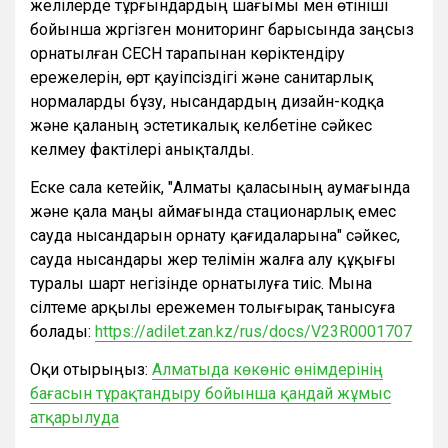
желілерде тұрғындардың шағымы мен өтініші
бойынша жүргізген мониторинг барысында заңсыз
орнатылған СЕСН тарапынан көріктендіру
ережелерін, өрт қауіпсіздігі және санитарлық
нормаларды бұзу, нысандардың дизайн-кодқа
және қаланың эстетикалық келбетіне сәйкес
келмеу фактілері анықталды.
Еске сала кетейік, "Алматы қаласының аумағында
және қала маңы аймағында стационарлық емес
сауда нысандарын орнату қағидаларына" сәйкес,
сауда нысандары жер телімін жалға алу құқығы
туралы шарт негізінде орнатылуға тиіс. Мына
сілтеме арқылы ережемен толығырақ танысуға
болады:
https://adilet.zan.kz/rus/docs/V23R0001707
Оқи отырыңыз:
Алматыда көкөніс өнімдерінің
бағасын тұрақтандыру бойынша қандай жұмыс
атқарылуда