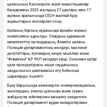
қаласының Кәсіпкерлік және инвестициялар
басқармасы 2025 жылдың 27 қаңтары мен 17
ақпаны аралығында СЕСН жаппай бұзу
жұмыстарын жоспарлап отыр.
Қаланың барлық ауданында арнайы жұмыс
комиссиясы құрылды. Олардың құрамына
мемлекеттік органдардың, Алматы қаласы
Полиция департаментінің өкілдері, мәслихат
депутаттары, Қоғамдық кеңес мүшелері және
"Атамекен" ҚР ҰКП өкілдері кірді. Сонымен қатар
қала прокуратурасы көше саудасының
заңдылығын қамтамасыз ету бойынша
шараларды күшейтті.
Бұзу барысында инженерлік-коммуникациялық
желілерден, электр қуатынан және сумен
жабдықтау жүйелерінен ажырату көзделген.
Полиция департаменті аудан әкімдіктерімен