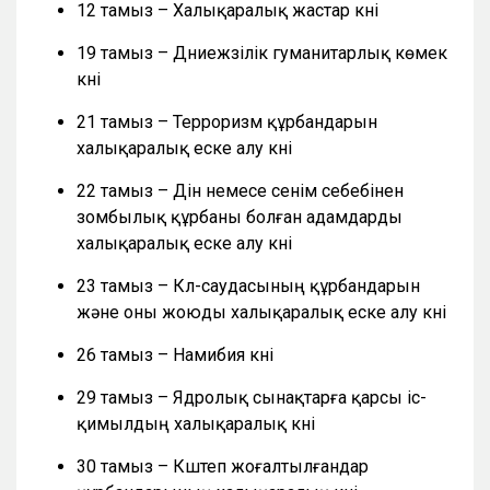
12 тамыз – Халықаралық жастар күні
19 тамыз – Дүниежүзілік гуманитарлық көмек
күні
21 тамыз – Терроризм құрбандарын
халықаралық еске алу күні
22 тамыз – Дін немесе сенім себебінен
зомбылық құрбаны болған адамдарды
халықаралық еске алу күні
23 тамыз – Күл-саудасының құрбандарын
және оны жоюды халықаралық еске алу күні
26 тамыз – Намибия күні
29 тамыз – Ядролық сынақтарға қарсы іс-
қимылдың халықаралық күні
30 тамыз – Күштеп жоғалтылғандар