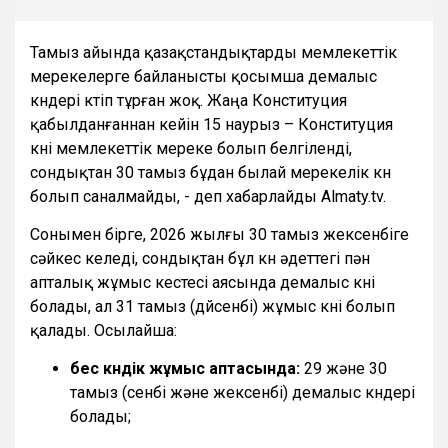
Тамыз айында қазақстандықтарды мемлекеттік
мерекелерге байланысты қосымша демалыс
күндері күтіп тұрған жоқ. Жаңа Конституция
қабылданғаннан кейін 15 наурыз – Конституция
күні мемлекеттік мереке болып белгіленді,
сондықтан 30 тамыз бұдан былай мерекелік күн
болып саналмайды, - деп хабарлайды Almaty.tv.
Сонымен бірге, 2026 жылғы 30 тамыз жексенбіге
сәйкес келеді, сондықтан бұл күн әдеттегі пән
апталық жұмыс кестесі аясында демалыс күні
болады, ал 31 тамыз (дүйсенбі) жұмыс күні болып
қалады. Осылайша:
бес күндік жұмыс аптасында:
29 және 30
тамыз (сенбі және жексенбі) демалыс күндері
болады;