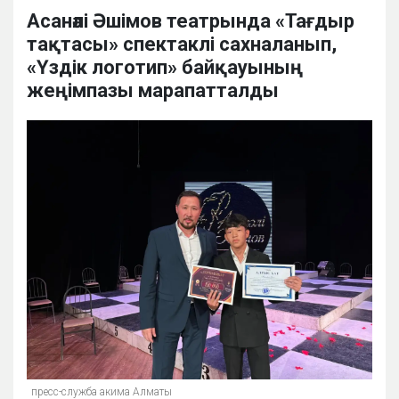
Асанәлі Әшімов театрында «Тағдыр
тақтасы» спектаклі сахналанып,
«Үздік логотип» байқауының
жеңімпазы марапатталды
пресс-служба акима Алматы