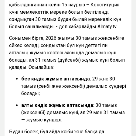
қабылданғаннан кейін 15 наурыз – Конституция
күні мемлекеттік мереке болып белгіленді,
сондықтан 30 тамыз бұдан былай мерекелік күн
болып саналмайды, - деп хабарлайды Almaty.tv.
Сонымен бірге, 2026 жылғы 30 тамыз жексенбіге
сәйкес келеді, сондықтан бұл күн әдеттегі пән
апталық жұмыс кестесі аясында демалыс күні
болады, ал 31 тамыз (дүйсенбі) жұмыс күні болып
қалады. Осылайша:
бес күндік жұмыс аптасында:
29 және 30
тамыз (сенбі және жексенбі) демалыс күндері
болады;
алты күндік жұмыс аптасында:
30 тамыз
(жексенбі) демалыс күні, ал 29 мен 31 тамыз
— жұмыс күндері.
Бұдан бөлек, бұл айда кәсіби және басқа да