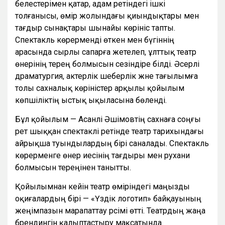
белестерімен қатар, адам ретіндегі ішкі
толғанысы, өмір жолындағы қиындықтары мен
тағдыр сынақтары шынайы көрініс тапты.
Спектакль көрерменді өткен мен бүгіннің
арасында сырлы сапарға жетелеп, ұлттық театр
өнерінің терең болмысын сезіндіре білді. Әсерлі
драматургия, актерлік шеберлік және тағылымға
толы сахналық көріністер арқылы қойылым
көпшіліктің ыстық ықыласына бөленді.
Бұл қойылым — Асанәлі Әшімовтің сахнаға соңғы
рет шыққан спектаклі ретінде театр тарихындағы
айрықша туындылардың бірі саналады. Спектакль
көрерменге өнер иесінің тағдыры мен рухани
болмысын тереңінен танытты.
Қойылымнан кейін театр өміріндегі маңызды
оқиғалардың бірі — «Үздік логотип» байқауының
жеңімпазын марапаттау рәсімі өтті. Театрдың жаңа
брендингін қалыптастыру мақсатында