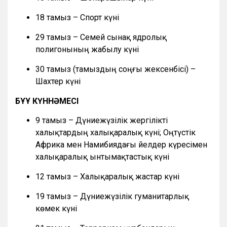
18 тамыз – Спорт күні
29 тамыз – Семей сынақ ядролық
полигонының жабылу күні
30 тамыз (тамыздың соңғы жексенбісі) –
Шахтер күні
БҰҰ КҮННӘМЕСІ
9 тамыз – Дүниежүзілік жергілікті
халықтардың халықаралық күні; Оңтүстік
Африка мен Намибиядағы әйелдер күресімен
халықаралық ынтымақтастық күні
12 тамыз – Халықаралық жастар күні
19 тамыз – Дүниежүзілік гуманитарлық
көмек күні