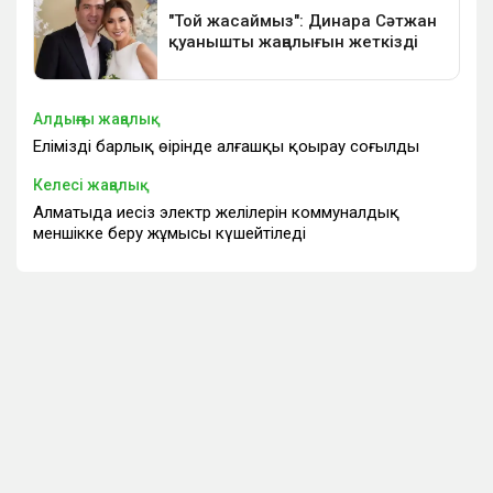
Алдыңғы жаңалық
Еліміздің барлық өңірінде алғашқы қоңырау соғылды
Келесі жаңалық
Алматыда иесіз электр желілерін коммуналдық
меншікке беру жұмысы күшейтіледі