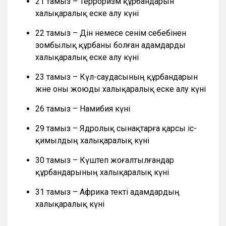
21 тамыз – Терроризм құрбандарын
халықаралық еске алу күні
22 тамыз – Дін немесе сенім себебінен
зомбылық құрбаны болған адамдарды
халықаралық еске алу күні
23 тамыз – Күл-саудасының құрбандарын
және оны жоюды халықаралық еске алу күні
26 тамыз – Намибия күні
29 тамыз – Ядролық сынақтарға қарсы іс-
қимылдың халықаралық күні
30 тамыз – Күштеп жоғалтылғандар
құрбандарының халықаралық күні
31 тамыз – Африка текті адамдардың
халықаралық күні