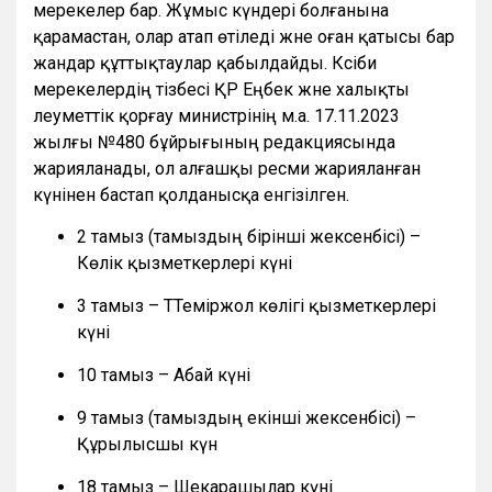
мерекелер бар. Жұмыс күндері болғанына
қарамастан, олар атап өтіледі және оған қатысы бар
жандар құттықтаулар қабылдайды. Кәсіби
мерекелердің тізбесі ҚР Еңбек және халықты
әлеуметтік қорғау министрінің м.а. 17.11.2023
жылғы №480 бұйрығының редакциясында
жарияланады, ол алғашқы ресми жарияланған
күнінен бастап қолданысқа енгізілген.
2 тамыз (тамыздың бірінші жексенбісі) –
Көлік қызметкерлері күні
3 тамыз – ТТеміржол көлігі қызметкерлері
күні
10 тамыз – Абай күні
9 тамыз (тамыздың екінші жексенбісі) –
Құрылысшы күн
18 тамыз – Шекарашылар күні