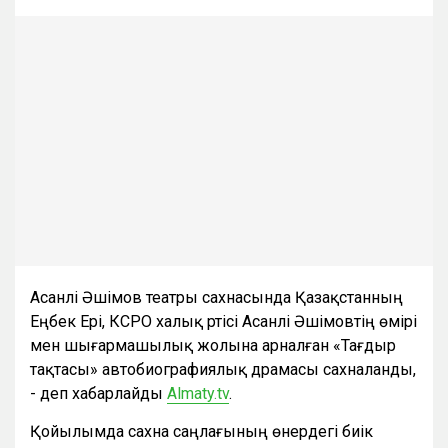
Асанәлі Әшімов театры сахнасында Қазақстанның
Еңбек Ері, КСРО халық әртісі Асанәлі Әшімовтің өмірі
мен шығармашылық жолына арналған «Тағдыр
тақтасы» автобиографиялық драмасы сахналанды,
- деп хабарлайды
Аlmaty.tv
.
Қойылымда сахна саңлағының өнердегі биік