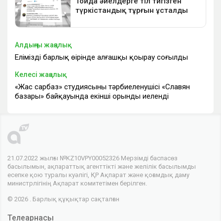
Алдыңғы жаңалық
Еліміздің барлық өңірінде алғашқы қоңырау соғылды
Келесі жаңалық
«Жас сарбаз» студиясының тәрбиеленушісі «Славян
базары» байқауында екінші орынды иеленді
21.07.2022 жылғы №KZ10VPY00052326 Мерзімді баспасөз
басылымын, ақпараттық агенттікті және желілік басылымды
есепке қою туралы куәлігі, ҚР Ақпарат және қоғамдық даму
министрлігінің Ақпарат комитетімен берілген.
© 2026 . Барлық құқықтар сақталған
Телеарнасы