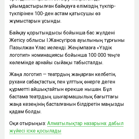
ұйымдастырылған байқауға еліміздің түкпір-
түкпірінен 100-ден астам қатысушы өз
жұмыстарын ұсынды.
Байқау қорытындысы бойынша бас жүлдені
Жетісу облысы І.Жансүгіров ауылының тұрғыны
Пазылжан Ұлас иеленді. Жеңімпазға «Үздік
логотип» номинациясы бойынша 100 000 теңге
көлемінде арнайы сыйақы табысталды.
Жаңа логотип — театрдың жаңарған келбетін,
рухани сабақтастық пен ұлттық өнерге деген
құрметті айшықтайтын ерекше нышан. Бұл
бастама театрдың шығармашылық бағыттағы
жаңа кезеңінің басталғанын білдіретін маңызды
қадам болды.
Оқи отырыңыз:
Алматылықтар назарына: дабыл
жүйесі іске қосылады