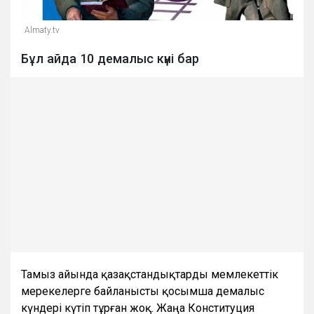
Almaty.tv
Бұл айда 10 демалыс күні бар
Тамыз айында қазақстандықтарды мемлекеттік
мерекелерге байланысты қосымша демалыс
күндері күтіп тұрған жоқ. Жаңа Конституция