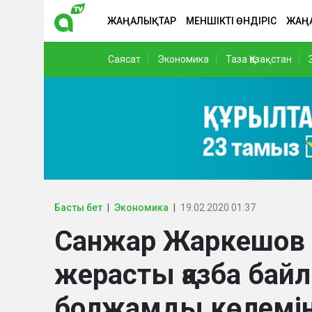
ЖАҢАЛЫҚТАР
МЕНШІКТІ ӨНДІРІС
ЖАҢ
Саясат
Экономика
Таза Қазақстан
Басты бет
Экономика
19.02.2020 01:37
Санжар Жаркешов е
жерасты қазба бай
болжамды көлемін