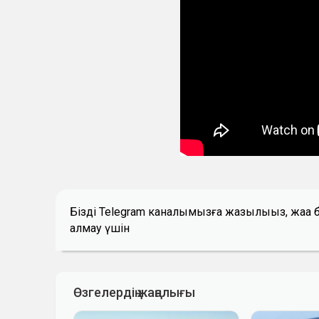
Біздің Telegram каналымызға жазылыңыз, жаң
алмау үшін