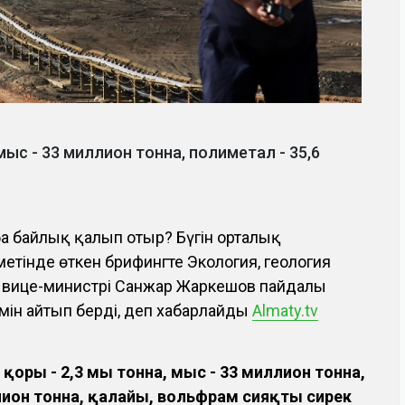
мыс - 33 миллион тонна, полиметал - 35,6
ба байлық қалып отыр? Бүгін орталық
тінде өткен брифингте Экология, геология
р вице-министрі Санжар Жаркешов пайдалы
мін айтып берді, деп хабарлайды
Almaty.tv
оры - 2,3 мың тонна, мыс - 33 миллион тонна,
лион тонна, қалайы, вольфрам сияқты сирек