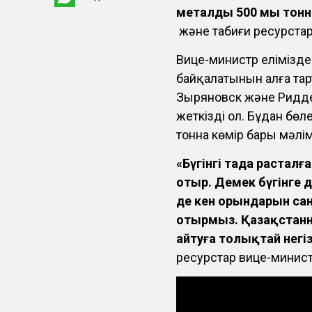
металдың 500 мың тон
және табиғи ресурста
Вице-министр елімізд
байқалатынын алға тарт
Зыряновск және Ридд
жеткізді ол. Бұдан бөл
тонна көмір бары мәлі
«Бүгінгі таңда растал
отыр. Демек бүгінге 
де кен орындарын санас
отырмыз. Қазақстанн
айтуға толықтай негіз
ресурстар вице-минис