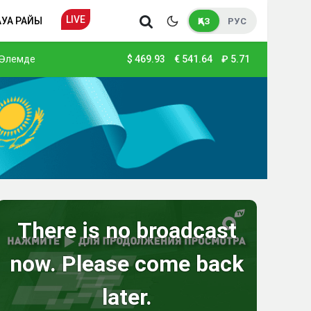
LIVE
АУА РАЙЫ
ҚАЗ
РУС
Әлемде
$
469.93
€
541.64
₽
5.71