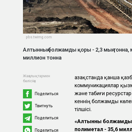
pbs.twimg.com
Алтынның болжамды қоры - 2,3 мың тонна, 
миллион тонна
Жаңалықтармен
Қазақстанда қанша қаз
бөлісіңіз
коммуникациялар қызме
және табиғи ресурста
Поделиться
кеннің болжамды көле
Твитнуть
тілшісі.
Поделиться
«Алтынның болжамды қ
полиметал - 35,6 мил
Поделиться