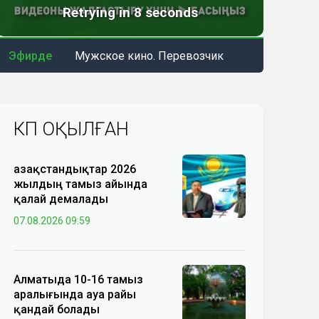
Эфирде
Мужское кино. Перевозчик
КӨП ОҚЫЛҒАН
Қазақстандықтар 2026
жылдың тамыз айында
қалай демалады
07.08.2026 09:59
Алматыда 10-16 тамыз
аралығында ауа райы
қандай болады