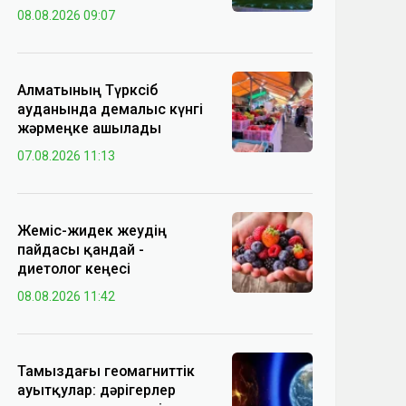
08.08.2026 09:07
Алматының Түрксіб
ауданында демалыс күнгі
жәрмеңке ашылады
07.08.2026 11:13
Жеміс-жидек жеудің
пайдасы қандай -
диетолог кеңесі
08.08.2026 11:42
Тамыздағы геомагниттік
ауытқулар: дәрігерлер