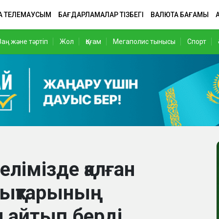
А ТЕЛЕМАУСЫМ
БАҒДАРЛАМАЛАР ТІЗБЕГІ
ВАЛЮТА БАҒАМЫ
Заң және тәртіп
Жол
Қоғам
Мегаполис тынысы
Спорт
лімізде қалған
лықтарының
 айтып берді