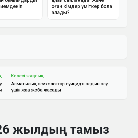
қ
Келесі жаңалық
у
Алматылық психологтар суицидтің алдын алу
ы
үшін жаңа жоба жасады
2026 жылдың тамыз