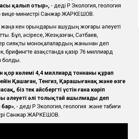
насы қалып отыр»,
- деді ҚР Экология, геология
р вице-министрі Санжар ЖАРКЕШОВ.
е жаңа кен орындарын ашудың жоғары әлеуеті
ты. Бұл, әсіресе, Жезқазған, Сәтбаев,
ер сияқты моноқалалардың жанынан деп
ек, брифингте Қазақстанда қазір 76 миллиард
м болды.
ған қор көлемі 4,4 миллиард тоннаны құрап
дейін Қашаған, Тенгиз, Қарашығанақ және өзге
ақ, біз тек айсбергтің үстін ғана көріп
ың әлеуеті әлі толықтай ашылмады деп
 бар»
, - деді ҚР Экология, геология және табиғи
трі Санжар ЖАРКЕШОВ.