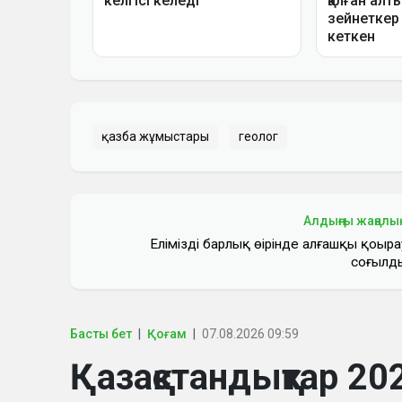
қазба жұмыстары
геолог
Алдыңғы жаңалы
Еліміздің барлық өңірінде алғашқы қоңыра
соғылд
Басты бет
Қоғам
07.08.2026 09:59
Қазақстандықтар 