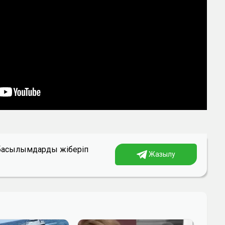
а басылымдарды жіберіп
Жазылу