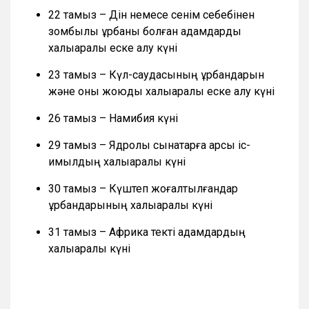
22 тамыз – Дін немесе сенім себебінен
зомбылық құрбаны болған адамдарды
халықаралық еске алу күні
23 тамыз – Күл-саудасының құрбандарын
және оны жоюды халықаралық еске алу күні
26 тамыз – Намибия күні
29 тамыз – Ядролық сынақтарға қарсы іс-
қимылдың халықаралық күні
30 тамыз – Күштеп жоғалтылғандар
құрбандарының халықаралық күні
31 тамыз – Африка текті адамдардың
халықаралық күні