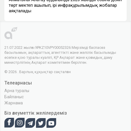
төрт мектеп ашылып, ірі инфрақұрылымдық жобалар
аяқталады
21.07.2022 жылғы №KZ10VPY00052326 Мерзімді баспасөз
басылымын, ақпараттық агенттікті және желілік басылымды
есепке қою туралы куәлігі, ҚР Ақпарат және қоғамдық даму
министрлігінің Ақпарат комитетімен берілген.
© 2026 . Барлық құқықтар сақталған
Телеарнасы
Арна туралы
Байланыс
Жарнама
Біз әлеуметтік желілердеміз