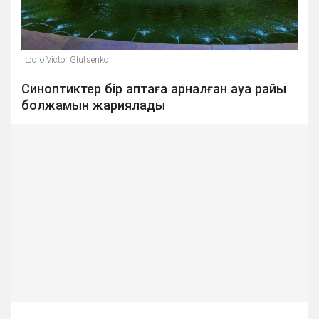
фото Victor Glutsenko
Синоптиктер бір аптаға арналған ауа райы
болжамын жариялады