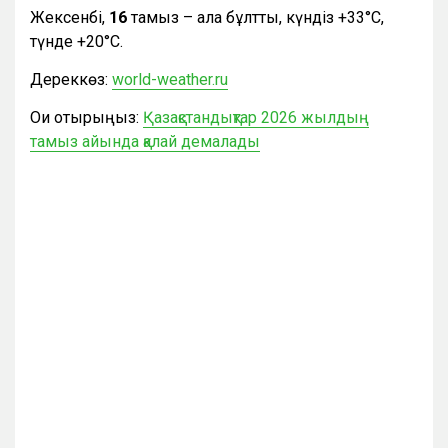
Жексенбі,
16
тамыз – ала бұлтты, күндіз +33°С,
түнде +20°С.
Дереккөз:
world-weather.ru
Оқи отырыңыз:
Қазақстандықтар 2026 жылдың
тамыз айында қалай демалады