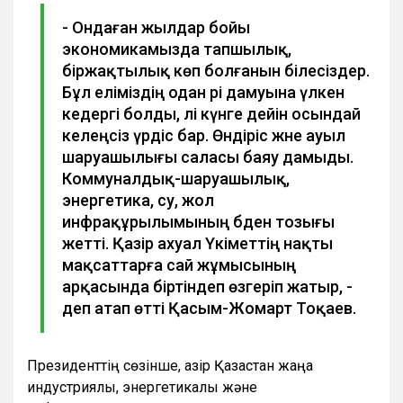
- Ондаған жылдар бойы
экономикамызда тапшылық,
біржақтылық көп болғанын білесіздер.
Бұл еліміздің одан әрі дамуына үлкен
кедергі болды, әлі күнге дейін осындай
келеңсіз үрдіс бар. Өндіріс және ауыл
шаруашылығы саласы баяу дамыды.
Коммуналдық-шаруашылық,
энергетика, су, жол
инфрақұрылымының әбден тозығы
жетті. Қазір ахуал Үкіметтің нақты
мақсаттарға сай жұмысының
арқасында біртіндеп өзгеріп жатыр, -
деп атап өтті Қасым-Жомарт Тоқаев.
Президенттің сөзінше, қазір Қазақстан жаңа
индустриялық, энергетикалық және