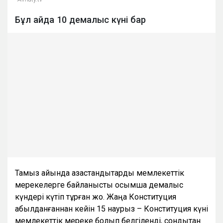
Бұл айда 10 демалыс күні бар
Тамыз айында қазақстандықтарды мемлекеттік
мерекелерге байланысты қосымша демалыс
күндері күтіп тұрған жоқ. Жаңа Конституция
қабылданғаннан кейін 15 наурыз – Конституция күні
мемлекеттік мереке болып белгіленді, сондықтан