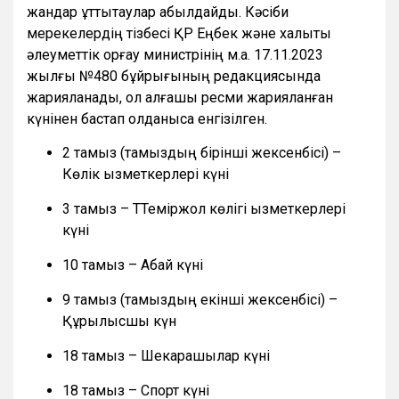
жандар құттықтаулар қабылдайды. Кәсіби
мерекелердің тізбесі ҚР Еңбек және халықты
әлеуметтік қорғау министрінің м.а. 17.11.2023
жылғы №480 бұйрығының редакциясында
жарияланады, ол алғашқы ресми жарияланған
күнінен бастап қолданысқа енгізілген.
2 тамыз (тамыздың бірінші жексенбісі) –
Көлік қызметкерлері күні
3 тамыз – ТТеміржол көлігі қызметкерлері
күні
10 тамыз – Абай күні
9 тамыз (тамыздың екінші жексенбісі) –
Құрылысшы күн
18 тамыз – Шекарашылар күні
18 тамыз – Спорт күні