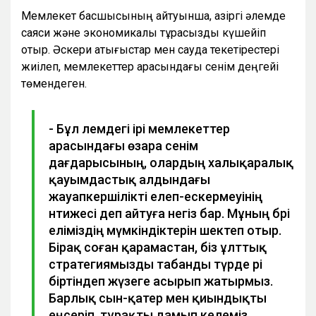
Мемлекет басшысының айтуынша, қазіргі әлемде
саяси және экономикалық тұрақсыздық күшейіп
отыр. Әскери қақтығыстар мен сауда текетірестері
жиілеп, мемлекеттер арасындағы сенім деңгейі
төмендеген.
- Бұл әлемдегі ірі мемлекеттер
арасындағы өзара сенім
дағдарысының, олардың халықаралық
қауымдастық алдындағы
жауапкершілікті елеп-ескермеуінің
нәтижесі деп айтуға негіз бар. Мұның бәрі
еліміздің мүмкіндіктерін шектеп отыр.
Бірақ соған қарамастан, біз ұлттық
стратегиямызды табанды түрде әрі
біртіндеп жүзеге асырып жатырмыз.
Барлық сын-қатер мен қиындықты
еңсеріп, тұрақты дамып келеміз.