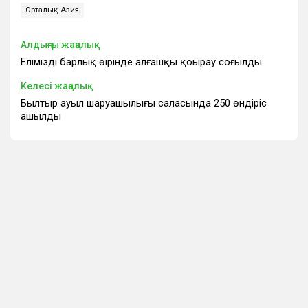
Орталық Азия
Алдыңғы жаңалық
Еліміздің барлық өңірінде алғашқы қоңырау соғылды
Келесі жаңалық
Былтыр ауыл шаруашылығы саласында 250 өндіріс
ашылды