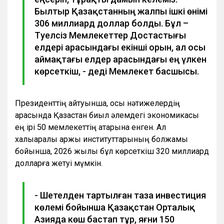
Былтыр Қазақстанның жалпы ішкі өнімі
306 миллиард доллар болды. Бұл –
Тәуелсіз Мемлекеттер Достастығы
елдері арасындағы екінші орын, ал осы
аймақтағы елдер арасындағы ең үлкен
көрсеткіш, - деді Мемлекет басшысы.
Президенттің айтуынша, осы нәтижелердің
арқасында Қазақстан биыл әлемдегі экономикасы
ең ірі 50 мемлекеттің қатарына енген. Ал
халықаралық қаржы институттарының болжамы
бойынша, 2026 жылы бұл көрсеткіш 320 миллиард
долларға жетуі мүмкін.
- Шетелден тартылған таза инвестиция
көлемі бойынша Қазақстан Орталық
Азияда көш бастап тұр, яғни 150