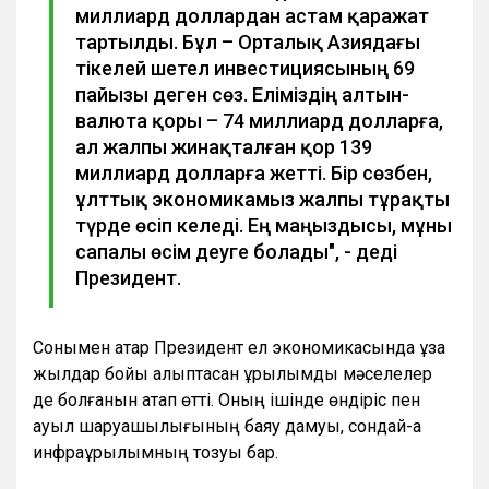
миллиард доллардан астам қаражат
тартылды. Бұл – Орталық Азиядағы
тікелей шетел инвестициясының 69
пайызы деген сөз. Еліміздің алтын-
валюта қоры – 74 миллиард долларға,
ал жалпы жинақталған қор 139
миллиард долларға жетті. Бір сөзбен,
ұлттық экономикамыз жалпы тұрақты
түрде өсіп келеді. Ең маңыздысы, мұны
сапалы өсім деуге болады", - деді
Президент.
Сонымен қатар Президент ел экономикасында ұзақ
жылдар бойы қалыптасқан құрылымдық мәселелер
де болғанын атап өтті. Оның ішінде өндіріс пен
ауыл шаруашылығының баяу дамуы, сондай-ақ
инфрақұрылымның тозуы бар.