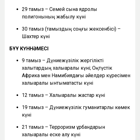
29 тамыз – Семей сынақ ядролық
полигонының жабылу күні
30 тамыз (тамыздың соңғы жексенбісі) –
Шахтер күні
БҰҰ КҮННӘМЕСІ
9 тамыз – Дүниежүзілік жергілікті
халықтардың халықаралық күні; Оңтүстік
Африка мен Намибиядағы әйелдер күресімен
халықаралық ынтымақтастық күні
12 тамыз – Халықаралық жастар күні
19 тамыз – Дүниежүзілік гуманитарлық көмек
күні
21 тамыз – Терроризм құрбандарын
халықаралық еске алу күні