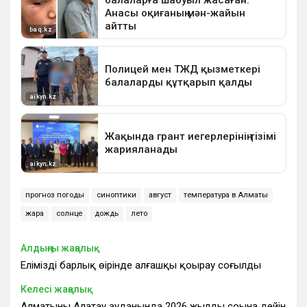
прогноз погоды
синоптики
август
температура в Алматы
жара
солнце
дождь
лето
Алдыңғы жаңалық
Еліміздің барлық өңірінде алғашқы қоңырау соғылды
Келесі жаңалық
Алматының Алатау ауданында 2026 жылдың соңына дейін