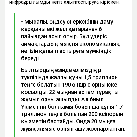
инфрақұрылымдық негіз қалыптастыруға кіріскен.
- Мысалы, өңдеу өнеркәсібінің даму
қарқыны екі жыл қатарынан 6
пайыздан асып отыр. Бұл үдеріс
аймақтардың мықты экономикалық
негізін қалыптастыруға мүмкіндік
береді.
Былтырдың өзінде еліміздің әр
түкпірінде жалпы құны 1,5 триллион
теңге болатын 190 өндіріс орны іске
қосылды. 22 мыңнан астам тұрақты
жұмыс орны ашылды. Ал биыл
Үкіметтің болжамы бойынша құны 1,7
триллион теңге болатын 200 кәсіпорын
қызметін бастайды. Онда 20 мыңға
жуық жұмыс орнын ашу жоспарланған.