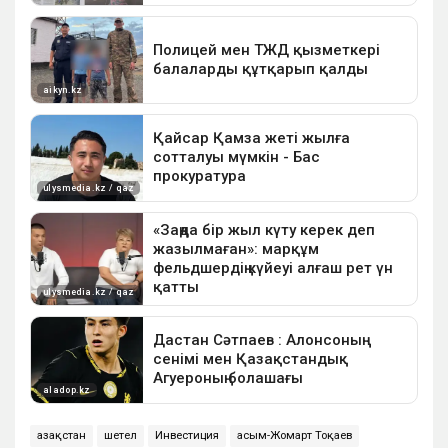
Қазақстан
шетел
Инвестиция
Қасым-Жомарт Тоқаев