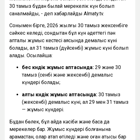
30 тамыз бұдан былай мерекелік күн болып
саналмайды, - деп хабарлайды Almaty.tv.
Сонымен бірге, 2026 жылғы 30 тамыз жексенбіге
сәйкес келеді, сондықтан бұл күн әдеттегі пән
апталық жұмыс кестесі аясында демалыс күні
болады, ал 31 тамыз (дүйсенбі) жұмыс күні болып
қалады. Осылайша:
бес күндік жұмыс аптасында:
29 және 30
тамыз (сенбі және жексенбі) демалыс
күндері болады;
алты күндік жұмыс аптасында:
30 тамыз
(жексенбі) демалыс күні, ал 29 мен 31 тамыз
— жұмыс күндері.
Бұдан бөлек, бұл айда кәсіби және басқа да
мерекелер бар. Жұмыс күндері болғанына
қарамастан, олар атап өтіледі және оған қатысы бар