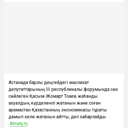
Астанада барлық деңгейдегі мәслихат
депутаттарының ІІІ республикалық форумында сөз
сөйлеген Қасым-Жомарт Тоқаев жаһандық
ахуалдың күрделеніп жатқанын және соған
қарамастан Қазақстанның экономикасы тұрақты
дамып келе жатқанын айтты, деп хабарлайды
Almaty.tv
.