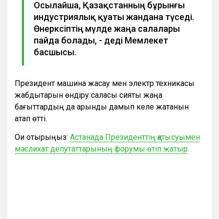
Осылайша, Қазақстанның бұрынғы
индустриялық қуаты жандана түседі.
Өнеркәсіптің мүлде жаңа салалары
пайда болады, - деді Мемлекет
басшысы.
Президент машина жасау мен электр техникасы
жабдықтарын өндіру саласы сияқты жаңа
бағыттардың да қарқынды дамып келе жатқанын
атап өтті.
Оқи отырыңыз:
Астанада Президенттің қатысуымен
мәслихат депутаттарының форумы өтіп жатыр