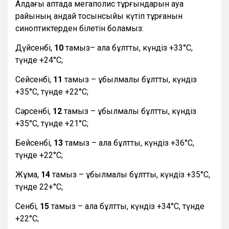
Алдағы аптада мегаполис тұрғындарын ауа
райының қандай тосынсыйы күтіп тұрғанын
синоптиктерден білетін боламыз:
Дүйсенбі,
10
тамыз– ала бұлтты, күндіз +33°С,
түнде +24°С;
Сейсенбі,
11
тамыз – құбылмалы бұлтты, күндіз
+35°С, түнде +22°С;
Сәрсенбі,
12
тамыз – құбылмалы бұлтты, күндіз
+35°С, түнде +21°С;
Бейсенбі,
13
тамыз – ала бұлтты, күндіз +36°С,
түнде +22°С;
Жұма,
14
тамыз – құбылмалы бұлтты, күндіз +35°С,
түнде 22+°С;
Сенбі,
15
тамыз – ала бұлтты, күндіз +34°С, түнде
+22°С;