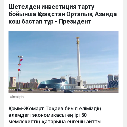
Шетелден инвестиция тарту
бойынша Қазақстан Орталық Азияда
көш бастап тұр - Президент
Аlmaty.tv
Қасым-Жомарт Тоқаев биыл еліміздің
әлемдегі экономикасы ең ірі 50
мемлекеттің қатарына енгенін айтты