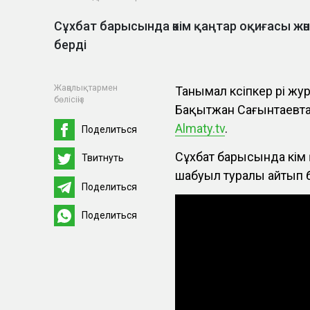
Сұхбат барысында әкім қаңтар оқиғасы жә
берді
Жаңалықтармен
Танымал кәсіпкер әрі ж
бөлісіңіз
Бақытжан Сағынтаевта
Almaty.tv
.
Поделиться
Сұхбат барысында әкім
Твитнуть
шабуыл туралы айтып б
Поделиться
Поделиться