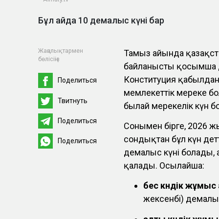
Бұл айда 10 демалыс күні бар
Жаңалықтармен
Тамыз айында қазақст
бөлісіңіз
байланысты қосымша д
Конституция қабылданғ
Поделиться
мемлекеттік мереке бо
Твитнуть
былай мерекелік күн б
Поделиться
Сонымен бірге, 2026 жы
сондықтан бұл күн әдет
Поделиться
демалыс күні болады, 
қалады. Осылайша:
бес күндік жұмыс
жексенбі) демалы