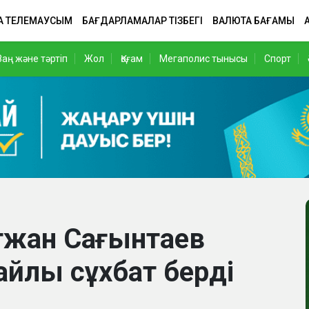
А ТЕЛЕМАУСЫМ
БАҒДАРЛАМАЛАР ТІЗБЕГІ
ВАЛЮТА БАҒАМЫ
Заң және тәртіп
Жол
Қоғам
Мегаполис тынысы
Спорт
тжан Сағынтаев
айлы сұхбат берді