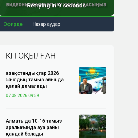
Эфирде
Назар аудар
КӨП ОҚЫЛҒАН
Қазақстандықтар 2026
жылдың тамыз айында
қалай демалады
07.08.2026 09:59
Алматыда 10-16 тамыз
аралығында ауа райы
қандай болады