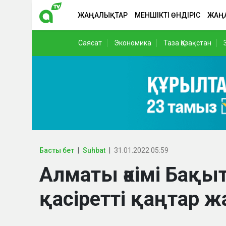
ЖАҢАЛЫҚТАР
МЕНШІКТІ ӨНДІРІС
ЖАҢ
Саясат
Экономика
Таза Қазақстан
Басты бет
Suhbat
31.01.2022 05:59
Алматы әкімі Бақы
қасіретті қаңтар ж