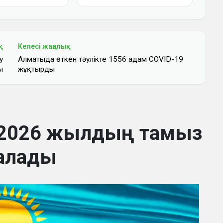
қ
Келесі жаңалық
у
Алматыда өткен тәулікте 1556 адам COVID-19
ы
жұқтырды
 2026 жылдың тамыз
алады