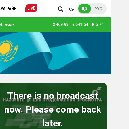
LIVE
АУА РАЙЫ
ҚАЗ
РУС
Әлемде
$
469.93
€
541.64
₽
5.71