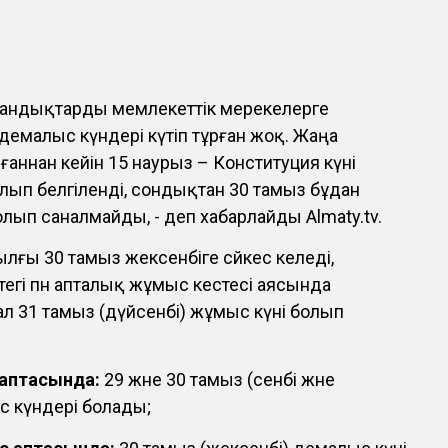
андықтарды мемлекеттік мерекелерге
емалыс күндері күтіп тұрған жоқ. Жаңа
аннан кейін 15 наурыз – Конституция күні
лып белгіленді, сондықтан 30 тамыз бұдан
олып саналмайды, - деп хабарлайды Almaty.tv.
лғы 30 тамыз жексенбіге сәйкес келеді,
тегі пән апталық жұмыс кестесі аясында
ал 31 тамыз (дүйсенбі) жұмыс күні болып
 аптасында:
29 және 30 тамыз (сенбі және
с күндері болады;