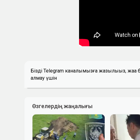
Біздің Telegram каналымызға жазылыңыз, жаң
алмау үшін