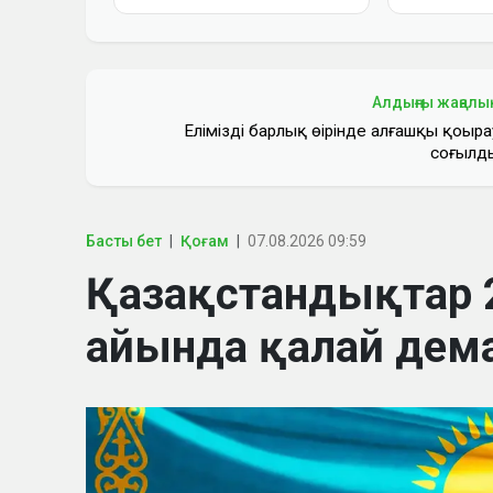
Алдыңғы жаңалы
Еліміздің барлық өңірінде алғашқы қоңыра
соғылд
Басты бет
Қоғам
07.08.2026 09:59
Қазақстандықтар
айында қалай дем