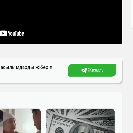
а басылымдарды жіберіп
Жазылу