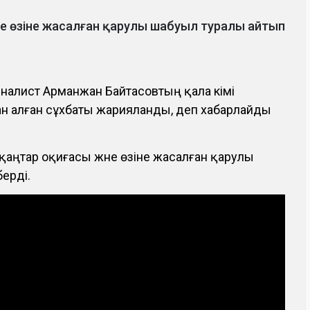
не өзіне жасалған қарулы шабуыл туралы айтып
урналист Арманжан Байтасовтың қала әкімі
н алған сұхбаты жарияланды, деп хабарлайды
 қаңтар оқиғасы және өзіне жасалған қарулы
ерді.