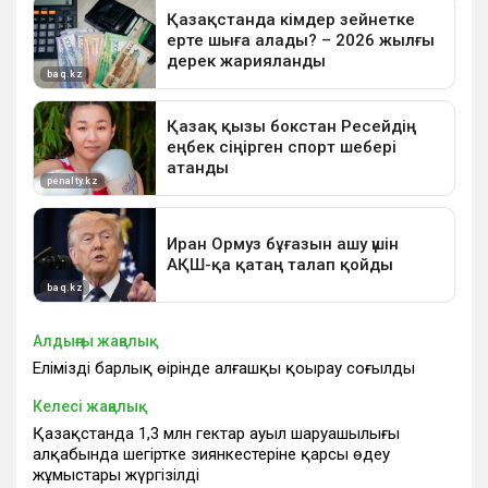
Алдыңғы жаңалық
Еліміздің барлық өңірінде алғашқы қоңырау соғылды
Келесі жаңалық
Қазақстанда 1,3 млн гектар ауыл шаруашылығы
алқабында шегіртке зиянкестеріне қарсы өңдеу
жұмыстары жүргізілді