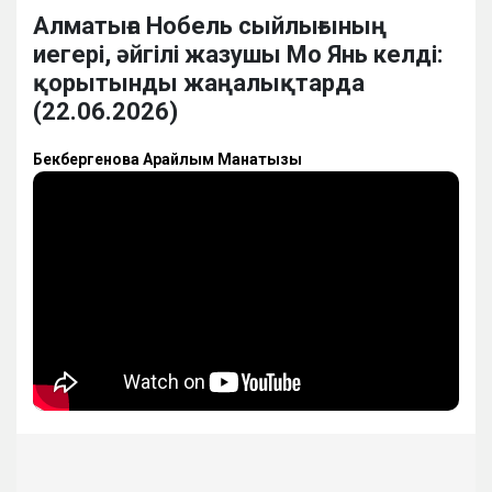
Алматыға Нобель сыйлығының
иегері, әйгілі жазушы Мо Янь келді:
қорытынды жаңалықтарда
(22.06.2026)
Бекбергенова Арайлым Манатқызы