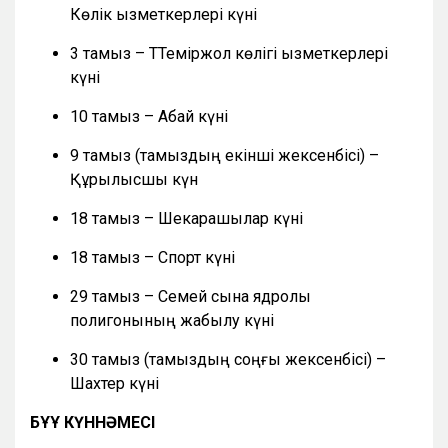
Көлік қызметкерлері күні
3 тамыз – ТТеміржол көлігі қызметкерлері
күні
10 тамыз – Абай күні
9 тамыз (тамыздың екінші жексенбісі) –
Құрылысшы күн
18 тамыз – Шекарашылар күні
18 тамыз – Спорт күні
29 тамыз – Семей сынақ ядролық
полигонының жабылу күні
30 тамыз (тамыздың соңғы жексенбісі) –
Шахтер күні
БҰҰ КҮННӘМЕСІ