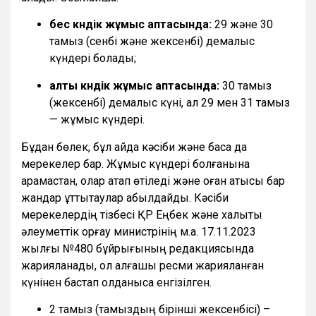
бес күндік жұмыс аптасында:
29 және 30
тамыз (сенбі және жексенбі) демалыс
күндері болады;
алты күндік жұмыс аптасында:
30 тамыз
(жексенбі) демалыс күні, ал 29 мен 31 тамыз
— жұмыс күндері.
Бұдан бөлек, бұл айда кәсіби және басқа да
мерекелер бар. Жұмыс күндері болғанына
қарамастан, олар атап өтіледі және оған қатысы бар
жандар құттықтаулар қабылдайды. Кәсіби
мерекелердің тізбесі ҚР Еңбек және халықты
әлеуметтік қорғау министрінің м.а. 17.11.2023
жылғы №480 бұйрығының редакциясында
жарияланады, ол алғашқы ресми жарияланған
күнінен бастап қолданысқа енгізілген.
2 тамыз (тамыздың бірінші жексенбісі) –