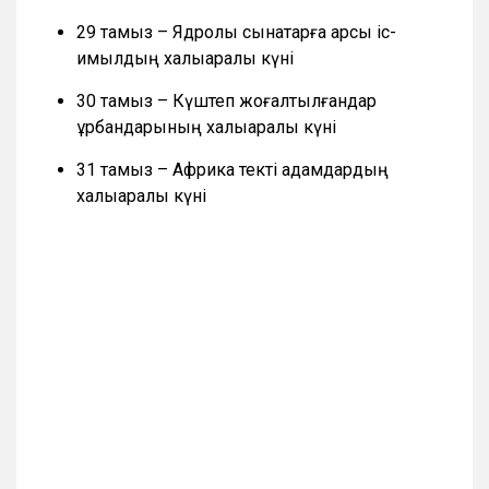
29 тамыз – Ядролық сынақтарға қарсы іс-
қимылдың халықаралық күні
30 тамыз – Күштеп жоғалтылғандар
құрбандарының халықаралық күні
31 тамыз – Африка текті адамдардың
халықаралық күні