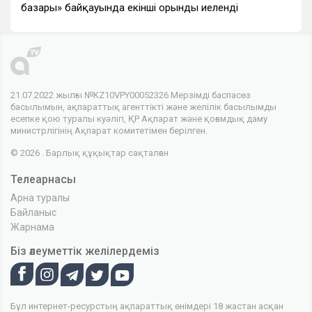
базары» байқауында екінші орынды иеленді
21.07.2022 жылғы №KZ10VPY00052326 Мерзімді баспасөз
басылымын, ақпараттық агенттікті және желілік басылымды
есепке қою туралы куәлігі, ҚР Ақпарат және қоғамдық даму
министрлігінің Ақпарат комитетімен берілген.
© 2026 . Барлық құқықтар сақталған
Телеарнасы
Арна туралы
Байланыс
Жарнама
Біз әлеуметтік желілердеміз
Бұл интернет-ресурстың ақпараттық өнімдері 18 жастан асқан