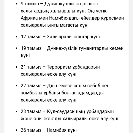
9 тамыз – Дүниежүзілік жергілікті
халықтардың халықаралық күні; Оңтүстік
Африка мен Намибиядағы әйелдер күресімен
халықаралық ынтымақтастық күні
12 тамыз – Халықаралық жастар күні
19 тамыз – Дүниежүзілік гуманитарлық көмек
күні
21 тамыз – Терроризм құрбандарын
халықаралық еске алу күні
22 тамыз – Дін немесе сенім себебінен
зомбылық құрбаны болған адамдарды
халықаралық еске алу күні
23 тамыз – Күл-саудасының құрбандарын
және оны жоюды халықаралық еске алу күні
26 тамыз – Намибия күні