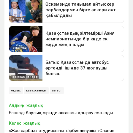
отдых
казахстанцы
август
Алдыңғы жаңалық
Еліміздің барлық өңірінде алғашқы қоңырау соғылды
Келесі жаңалық
«Жас сарбаз» студиясының тәрбиеленушісі «Славян