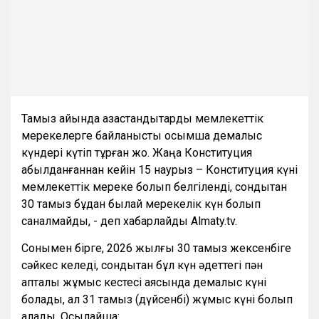
Тамыз айында қазақстандықтарды мемлекеттік
мерекелерге байланысты қосымша демалыс
күндері күтіп тұрған жоқ. Жаңа Конституция
қабылданғаннан кейін 15 наурыз – Конституция күні
мемлекеттік мереке болып белгіленді, сондықтан
30 тамыз бұдан былай мерекелік күн болып
саналмайды, - деп хабарлайды Almaty.tv.
Сонымен бірге, 2026 жылғы 30 тамыз жексенбіге
сәйкес келеді, сондықтан бұл күн әдеттегі пән
апталық жұмыс кестесі аясында демалыс күні
болады, ал 31 тамыз (дүйсенбі) жұмыс күні болып
қалады. Осылайша: