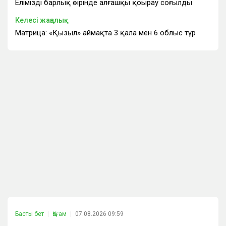
Еліміздің барлық өңірінде алғашқы қоңырау соғылды
Келесі жаңалық
Матрица: «Қызыл» аймақта 3 қала мен 6 облыс тұр
Басты бет
Қоғам
07.08.2026 09:59