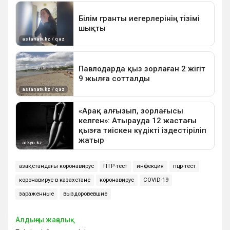
Қазақстандағы коронавирус
ПТР-тест
инфекция
пцр-тест
коронавирус в казахстане
коронавирус
COVID-19
зараженные
выздоровевшие
Алдыңғы жаңалық