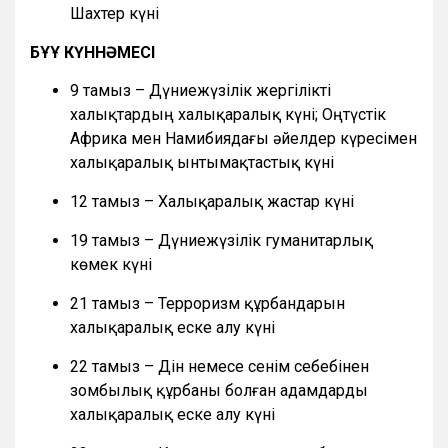
Шахтер күні
БҰҰ КҮННӘМЕСІ
9 тамыз – Дүниежүзілік жергілікті
халықтардың халықаралық күні; Оңтүстік
Африка мен Намибиядағы әйелдер күресімен
халықаралық ынтымақтастық күні
12 тамыз – Халықаралық жастар күні
19 тамыз – Дүниежүзілік гуманитарлық
көмек күні
21 тамыз – Терроризм құрбандарын
халықаралық еске алу күні
22 тамыз – Дін немесе сенім себебінен
зомбылық құрбаны болған адамдарды
халықаралық еске алу күні