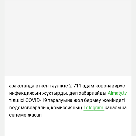
Қазақстанда өткен тәулікте 2 711 адам коронавирус
инфекциясын жұқтырды, деп хабарлайды
Almaty.tv
тілшісі COVID-19 таралуына жол бермеу жөніндегі
ведомсвоаралық комиссияның
Telegram
каналына
сілтеме жасап.