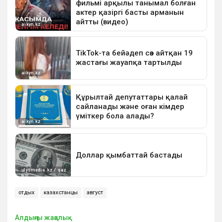
отдых
казахстанцы
август
Алдыңғы жаңалық