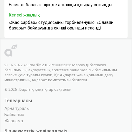
Еліміздің барлық өңірінде алғашқы қоңырау соғылды
Келесі жаңалық
«Жас сарбаз» студиясының тәрбиеленушісі «Славян
базары» байқауында екінші орынды иеленді
21.07.2022 жылғы №KZ10VPY00052326 Мерзімді баспасөз
басылымын, ақпараттық агенттікті және желілік басылымды
есепке қою туралы куәлігі, ҚР Ақпарат және қоғамдық даму
министрлігінің Ақпарат комитетімен берілген.
© 2026 . Барлық құқықтар сақталған
Телеарнасы
Арна туралы
Байланыс
Жарнама
Біз әлеуметтік желілердеміз