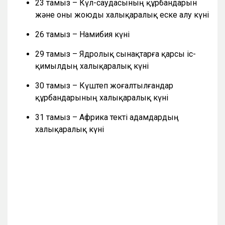
23 тамыз – Күл-саудасының құрбандарын
және оны жоюды халықаралық еске алу күні
26 тамыз – Намибия күні
29 тамыз – Ядролық сынақтарға қарсы іс-
қимылдың халықаралық күні
30 тамыз – Күштеп жоғалтылғандар
құрбандарының халықаралық күні
31 тамыз – Африка текті адамдардың
халықаралық күні