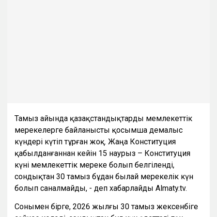
Тамыз айында қазақстандықтарды мемлекеттік
мерекелерге байланысты қосымша демалыс
күндері күтіп тұрған жоқ. Жаңа Конституция
қабылданғаннан кейін 15 наурыз – Конституция
күні мемлекеттік мереке болып белгіленді,
сондықтан 30 тамыз бұдан былай мерекелік күн
болып саналмайды, - деп хабарлайды Almaty.tv.
Сонымен бірге, 2026 жылғы 30 тамыз жексенбіге