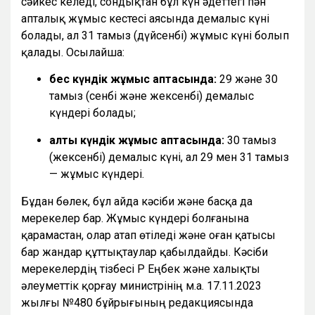
сәйкес келеді, сондықтан бұл күн әдеттегі пән
апталық жұмыс кестесі аясында демалыс күні
болады, ал 31 тамыз (дүйсенбі) жұмыс күні болып
қалады. Осылайша:
бес күндік жұмыс аптасында:
29 және 30
тамыз (сенбі және жексенбі) демалыс
күндері болады;
алты күндік жұмыс аптасында:
30 тамыз
(жексенбі) демалыс күні, ал 29 мен 31 тамыз
— жұмыс күндері.
Бұдан бөлек, бұл айда кәсіби және басқа да
мерекелер бар. Жұмыс күндері болғанына
қарамастан, олар атап өтіледі және оған қатысы
бар жандар құттықтаулар қабылдайды. Кәсіби
мерекелердің тізбесі ҚР Еңбек және халықты
әлеуметтік қорғау министрінің м.а. 17.11.2023
жылғы №480 бұйрығының редакциясында