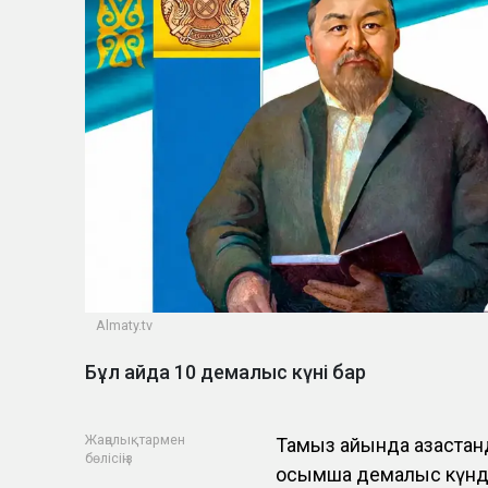
Almaty.tv
Бұл айда 10 демалыс күні бар
Жаңалықтармен
Тамыз айында қазақста
бөлісіңіз
қосымша демалыс күнде