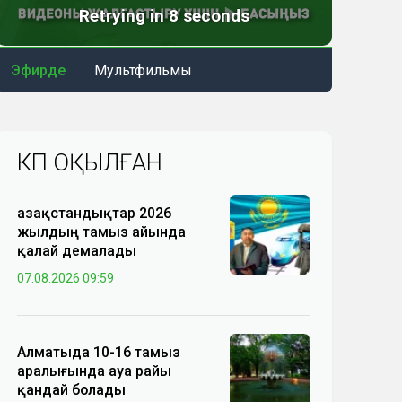
Эфирде
Мультфильмы
КӨП ОҚЫЛҒАН
Қазақстандықтар 2026
жылдың тамыз айында
қалай демалады
07.08.2026 09:59
Алматыда 10-16 тамыз
аралығында ауа райы
қандай болады