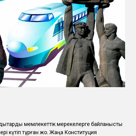
ндықтарды мемлекеттік мерекелерге байланысты
рі күтіп тұрған жоқ. Жаңа Конституция