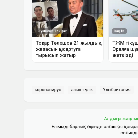
коронавирус
азық-түлік
Ұлыбритания
Алдыңғы жаңалы
Еліміздің барлық өңірінде алғашқы қоңыра
соғылд