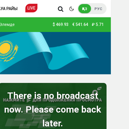
LIVE
АУА РАЙЫ
ҚАЗ
РУС
Әлемде
$
469.93
€
541.64
₽
5.71