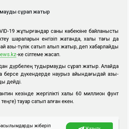
рмауды сұрап жатыр
OVID-19 жұқтырғандар саны көбеюіне байланысты
теу шараларын енгізіп жатқанда, халық тағы да
пай азық-түлік сатып алып жатыр, деп хабарлайды
news.kz
-ке сілтеме жасап.
дан дүрбелең тудырмауды сұрап жатыр. Алайда
а берсе дүкендерде наурыз айындағыдай азық-
ды дейді.
нтин кезінде жергілікті халық 60 миллион фунт
теңге) тауар сатып алған екен.
а басылымдарды жіберіп
Жазылу