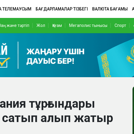
А ТЕЛЕМАУСЫМ
БАҒДАРЛАМАЛАР ТІЗБЕГІ
ВАЛЮТА БАҒАМЫ
Заң және тәртіп
Жол
Қоғам
Мегаполис тынысы
Спорт
ания тұрғындары
к сатып алып жатыр