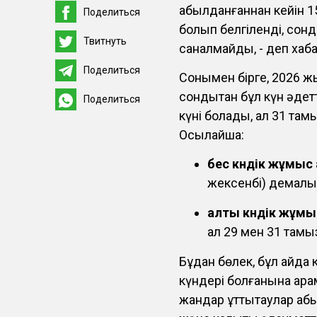
қабылданғаннан кейін 
Поделиться
болып белгіленді, сон
Твитнуть
саналмайды, - деп хаба
Поделиться
Сонымен бірге, 2026 ж
сондықтан бұл күн әде
Поделиться
күні болады, ал 31 там
Осылайша:
бес күндік жұмыс
жексенбі) демалы
алты күндік жұмы
ал 29 мен 31 тамы
Бұдан бөлек, бұл айда 
күндері болғанына қара
жандар құттықтаулар қа