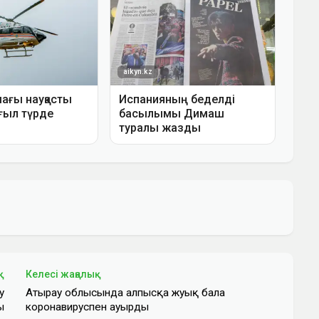
қ
Келесі жаңалық
у
Атырау облысында алпысқа жуық бала
ы
коронавируспен ауырды