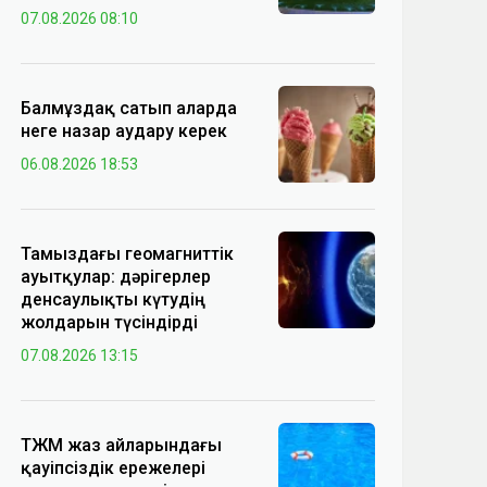
07.08.2026 08:10
Балмұздақ сатып аларда
неге назар аудару керек
06.08.2026 18:53
Тамыздағы геомагниттік
ауытқулар: дәрігерлер
денсаулықты күтудің
жолдарын түсіндірді
07.08.2026 13:15
ТЖМ жаз айларындағы
қауіпсіздік ережелері