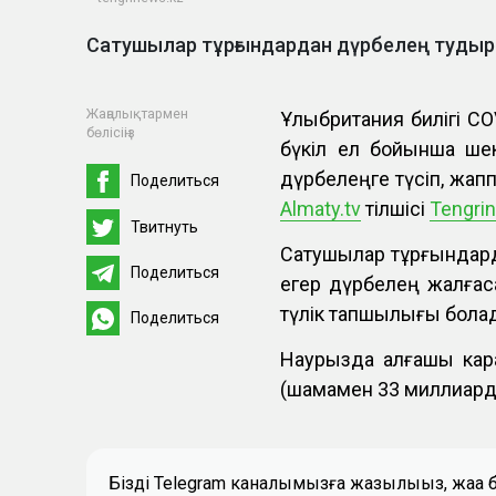
Сатушылар тұрғындардан дүрбелең туды
Жаңалықтармен
Ұлыбритания билігі C
бөлісіңіз
бүкіл ел бойынша шек
дүрбелеңге түсіп, жап
Поделиться
Almaty.tv
тілшісі
Tengri
Твитнуть
Сатушылар тұрғындар
Поделиться
егер дүрбелең жалғас
түлік тапшылығы бола
Поделиться
Наурызда алғашқы кара
(шамамен 33 миллиард 
Біздің Telegram каналымызға жазылыңыз, жаң