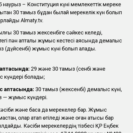
15 наурыз – Конституция күні мемлекеттік мереке
дықтан 30 тамыз бұдан былай мерекелік күн болып
рлайды Almaty.tv.
ылғы 30 тамыз жексенбіге сәйкес келеді,
ттегі пән апталық жұмыс кестесі аясында демалыс
ыз (дүйсенбі) жұмыс күні болып қалады.
 аптасында:
29 және 30 тамыз (сенбі және
с күндері болады;
с аптасында:
30 тамыз (жексенбі) демалыс күні,
з — жұмыс күндері.
кәсіби және басқа да мерекелер бар. Жұмыс
мастан, олар атап өтіледі және оған қатысы бар
былдайды. Кәсіби мерекелердің тізбесі ҚР Еңбек