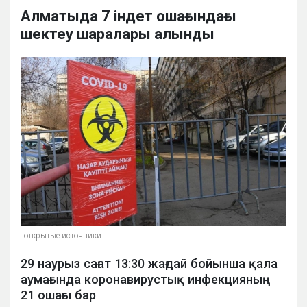
Алматыда 7 індет ошағындағы
шектеу шаралары алынды
открытые источники
29 наурыз сағат 13:30 жағдай бойынша қала
аумағында коронавирустық инфекцияның
21 ошағы бар