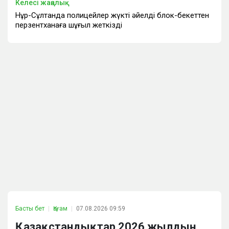
Келесі жаңалық
Нұр-Сұлтанда полицейлер жүкті әйелді блок-бекеттен
перзентханаға шұғыл жеткізді
Басты бет
Қоғам
07.08.2026 09:59
Қазақстандықтар 2026 жылдың