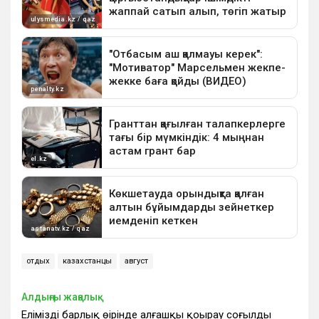
отдых
казахстанцы
август
Алдыңғы жаңалық
Еліміздің барлық өңірінде алғашқы қоңырау соғылды