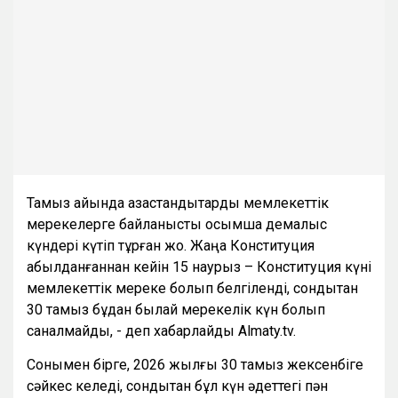
Тамыз айында қазақстандықтарды мемлекеттік
мерекелерге байланысты қосымша демалыс
күндері күтіп тұрған жоқ. Жаңа Конституция
қабылданғаннан кейін 15 наурыз – Конституция күні
мемлекеттік мереке болып белгіленді, сондықтан
30 тамыз бұдан былай мерекелік күн болып
саналмайды, - деп хабарлайды Almaty.tv.
Сонымен бірге, 2026 жылғы 30 тамыз жексенбіге
сәйкес келеді, сондықтан бұл күн әдеттегі пән