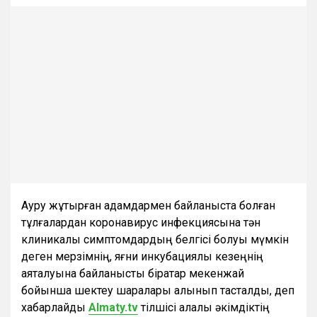
Ауру жұқтырған адамдармен байланыста болған
тұлғалардан коронавирус инфекциясына тән
клиникалық симптомдардың белгісі болуы мүмкін
деген мерзімнің, яғни инкубациялық кезеңнің
аяқталуына байланысты бірқатар мекенжай
бойынша шектеу шаралары алынып тасталды, деп
хабарлайды
Almaty.tv
тілшісі қалалық әкімдіктің