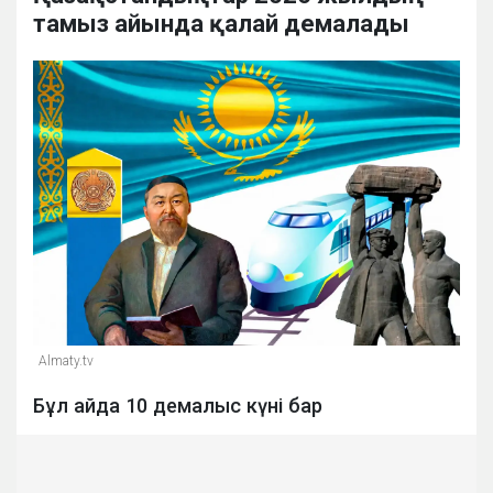
тамыз айында қалай демалады
Almaty.tv
Бұл айда 10 демалыс күні бар