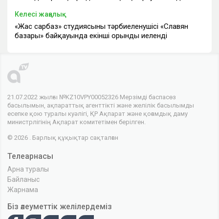
Келесі жаңалық
«Жас сарбаз» студиясының тәрбиеленушісі «Славян
базары» байқауында екінші орынды иеленді
21.07.2022 жылғы №KZ10VPY00052326 Мерзімді баспасөз
басылымын, ақпараттық агенттікті және желілік басылымды
есепке қою туралы куәлігі, ҚР Ақпарат және қоғамдық даму
министрлігінің Ақпарат комитетімен берілген.
© 2026 . Барлық құқықтар сақталған
Телеарнасы
Арна туралы
Байланыс
Жарнама
Біз әлеуметтік желілердеміз