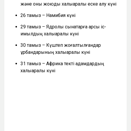
және оны жоюды халықаралық еске алу күні
26 тамыз – Намибия күні
29 тамыз – Ядролық сынақтарға қарсы іс-
қимылдың халықаралық күні
30 тамыз – Күштеп жоғалтылғандар
құрбандарының халықаралық күні
31 тамыз – Африка текті адамдардың
халықаралық күні