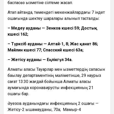
баспасөз қызметіне сілтеме жасап.
Атап айтқанда, төмендегі мекенжайлардағы 7 індет
ошағында шектеу шаралары алынып тасталды:
– Медеу ауданы — Зенков көшесі 59; Достық
көшесі 162;
– Түрксіб ауданы — Алтай-1, 8; Жас қанат 86;
Майлин көшесі 77; Спасский көшесі 63а;
– Жетісу ауданы — Еңлікгүл 34а.
Алматы қаласы Тауарлар мен қызметтердің сапасын
бақылау департаментінің мәліметінше, 29 наурыз
сағат 13:30 жағдай бойынша Алматы қаласы
аумағында коронавирустық инфекцияның 21
ошағы бар.
Әуезов ауданындағы инфекцияның 2 ошағы —
Жетісу-2 ықшамауданы, 70а; Мамыр-4