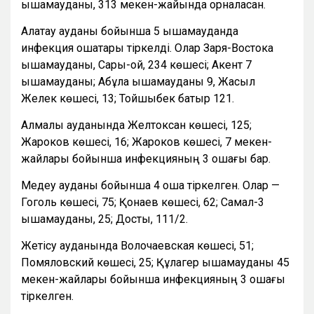
ықшамауданы, 313 мекен-жайында орналасқан.
Алатау ауданы бойынша 5 ықшамауданда
инфекция ошақтары тіркелді. Олар Заря-Востока
ықшамауданы, Сары-ой, 234 көшесі; Ақкент 7
ықшамауданы; Ақбұлақ ықшамауданы 9, Жасыл
Желек көшесі, 13; Тойшыбек батыр 121.
Алмалы ауданында Желтоксан көшесі, 125;
Жароков көшесі, 16; Жароков көшесі, 7 мекен-
жайлары бойынша инфекцияның 3 ошағы бар.
Медеу ауданы бойынша 4 ошақ тіркелген. Олар —
Гоголь көшесі, 75; Қонаев көшесі, 62; Самал-3
ықшамауданы, 25; Достық, 111/2.
Жетісу ауданында Волочаевская көшесі, 51;
Помяловский көшесі, 25; Құлагер ықшамауданы 45
мекен-жайлары бойынша инфекцияның 3 ошағы
тіркелген.