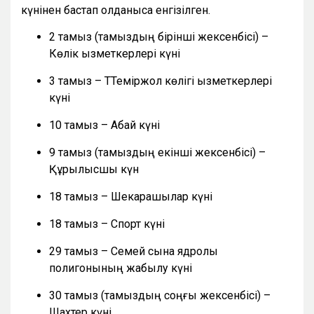
күнінен бастап қолданысқа енгізілген.
2 тамыз (тамыздың бірінші жексенбісі) –
Көлік қызметкерлері күні
3 тамыз – ТТеміржол көлігі қызметкерлері
күні
10 тамыз – Абай күні
9 тамыз (тамыздың екінші жексенбісі) –
Құрылысшы күн
18 тамыз – Шекарашылар күні
18 тамыз – Спорт күні
29 тамыз – Семей сынақ ядролық
полигонының жабылу күні
30 тамыз (тамыздың соңғы жексенбісі) –
Шахтер күні