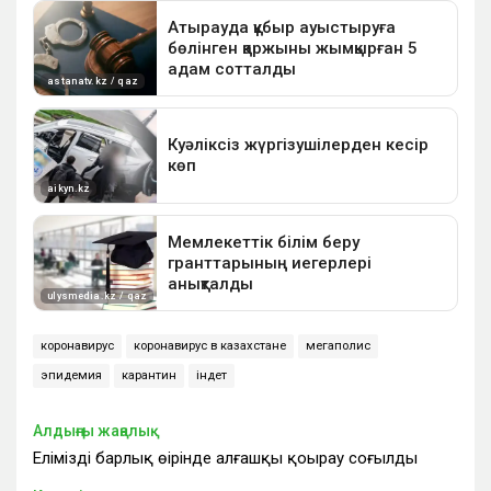
коронавирус
коронавирус в казахстане
мегаполис
эпидемия
карантин
індет
Алдыңғы жаңалық
Еліміздің барлық өңірінде алғашқы қоңырау соғылды