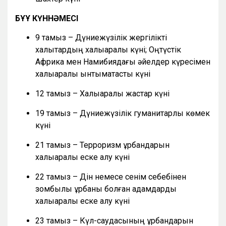
БҰҰ КҮННӘМЕСІ
9 тамыз – Дүниежүзілік жергілікті
халықтардың халықаралық күні; Оңтүстік
Африка мен Намибиядағы әйелдер күресімен
халықаралық ынтымақтастық күні
12 тамыз – Халықаралық жастар күні
19 тамыз – Дүниежүзілік гуманитарлық көмек
күні
21 тамыз – Терроризм құрбандарын
халықаралық еске алу күні
22 тамыз – Дін немесе сенім себебінен
зомбылық құрбаны болған адамдарды
халықаралық еске алу күні
23 тамыз – Күл-саудасының құрбандарын