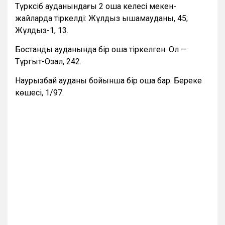
Түрксіб ауданындағы 2 ошақ келесі мекен-
жайларда тіркелді: Жұлдыз ықшамауданы, 45;
Жұлдыз-1, 13.
Бостандық ауданында бір ошақ тіркелген. Ол —
Тұргыт-Озал, 242.
Наурызбай ауданы бойынша бір ошақ бар. Береке
көшесі, 1/97.