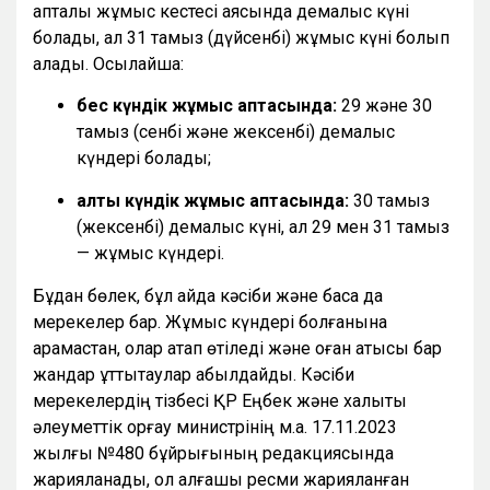
апталық жұмыс кестесі аясында демалыс күні
болады, ал 31 тамыз (дүйсенбі) жұмыс күні болып
қалады. Осылайша:
бес күндік жұмыс аптасында:
29 және 30
тамыз (сенбі және жексенбі) демалыс
күндері болады;
алты күндік жұмыс аптасында:
30 тамыз
(жексенбі) демалыс күні, ал 29 мен 31 тамыз
— жұмыс күндері.
Бұдан бөлек, бұл айда кәсіби және басқа да
мерекелер бар. Жұмыс күндері болғанына
қарамастан, олар атап өтіледі және оған қатысы бар
жандар құттықтаулар қабылдайды. Кәсіби
мерекелердің тізбесі ҚР Еңбек және халықты
әлеуметтік қорғау министрінің м.а. 17.11.2023
жылғы №480 бұйрығының редакциясында
жарияланады, ол алғашқы ресми жарияланған