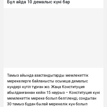
Бұл айда 10 демалыс күні бар
Тамыз айында қазақстандықтарды мемлекеттік
мерекелерге байланысты қосымша демалыс
күндері күтіп тұрған жоқ. Жаңа Конституция
қабылданғаннан кейін 15 наурыз – Конституция күні
мемлекеттік мереке болып белгіленді, сондықтан
30 тамыз бұдан былай мерекелік күн болып