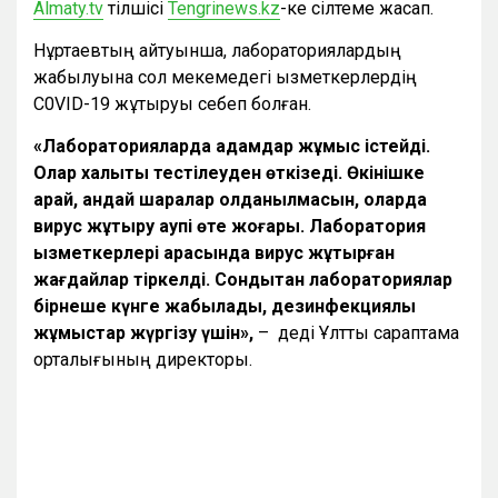
Almaty.tv
тілшісі
Tengrinews.kz
-ке сілтеме жасап.
Нұртаевтың айтуынша, лабораториялардың
жабылуына сол мекемедегі қызметкерлердің
C0VID-19 жұқтыруы себеп болған.
«Лабораторияларда адамдар жұмыс істейді.
Олар халықты тестілеуден өткізеді. Өкінішке
қарай, қандай шаралар қолданылмасын, оларда
вирус жұқтыру қаупі өте жоғары. Лаборатория
қызметкерлері арасында вирус жұқтырған
жағдайлар тіркелді. Сондықтан лабораториялар
бірнеше күнге жабылады, дезинфекциялық
жұмыстар жүргізу үшін»,
– деді Ұлттық сараптама
орталығының директоры.