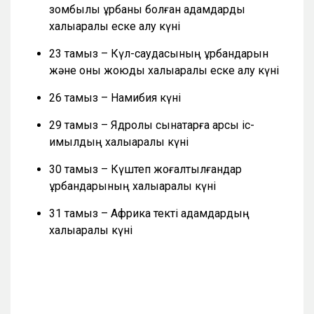
зомбылық құрбаны болған адамдарды
халықаралық еске алу күні
23 тамыз – Күл-саудасының құрбандарын
және оны жоюды халықаралық еске алу күні
26 тамыз – Намибия күні
29 тамыз – Ядролық сынақтарға қарсы іс-
қимылдың халықаралық күні
30 тамыз – Күштеп жоғалтылғандар
құрбандарының халықаралық күні
31 тамыз – Африка текті адамдардың
халықаралық күні