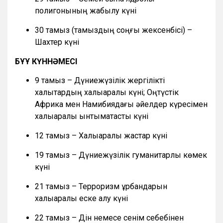
полигонының жабылу күні
30 тамыз (тамыздың соңғы жексенбісі) –
Шахтер күні
БҰҰ КҮННӘМЕСІ
9 тамыз – Дүниежүзілік жергілікті
халықтардың халықаралық күні; Оңтүстік
Африка мен Намибиядағы әйелдер күресімен
халықаралық ынтымақтастық күні
12 тамыз – Халықаралық жастар күні
19 тамыз – Дүниежүзілік гуманитарлық көмек
күні
21 тамыз – Терроризм құрбандарын
халықаралық еске алу күні
22 тамыз – Дін немесе сенім себебінен