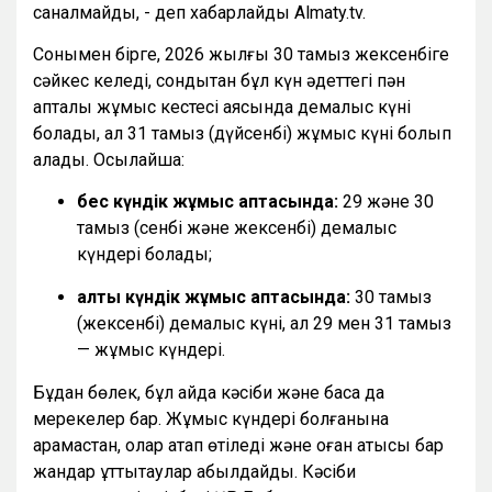
саналмайды, - деп хабарлайды Almaty.tv.
Сонымен бірге, 2026 жылғы 30 тамыз жексенбіге
сәйкес келеді, сондықтан бұл күн әдеттегі пән
апталық жұмыс кестесі аясында демалыс күні
болады, ал 31 тамыз (дүйсенбі) жұмыс күні болып
қалады. Осылайша:
бес күндік жұмыс аптасында:
29 және 30
тамыз (сенбі және жексенбі) демалыс
күндері болады;
алты күндік жұмыс аптасында:
30 тамыз
(жексенбі) демалыс күні, ал 29 мен 31 тамыз
— жұмыс күндері.
Бұдан бөлек, бұл айда кәсіби және басқа да
мерекелер бар. Жұмыс күндері болғанына
қарамастан, олар атап өтіледі және оған қатысы бар
жандар құттықтаулар қабылдайды. Кәсіби