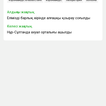
коронавирус в казахстане
коронавирус
лаборатория
болезнь
Алдыңғы жаңалық
Еліміздің барлық өңірінде алғашқы қоңырау соғылды
Келесі жаңалық
Нұр-Сұлтанда ахуал орталығы ашылды