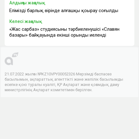
Алдыңғы жаңалық
Еліміздің барлық өңірінде алғашқы қоңырау соғылды
Келесі жаңалық
«Жас сарбаз» студиясының тәрбиеленушісі «Славян
базары» байқауында екінші орынды иеленді
21.07.2022 жылғы №KZ10VPY00052326 Мерзімді баспасөз
басылымын, ақпараттық агенттікті және желілік басылымды
есепке қою туралы куәлігі, ҚР Ақпарат және қоғамдық даму
министрлігінің Ақпарат комитетімен берілген.
© 2026 . Барлық құқықтар сақталған
Телеарнасы
Арна туралы
Байланыс
Жарнама