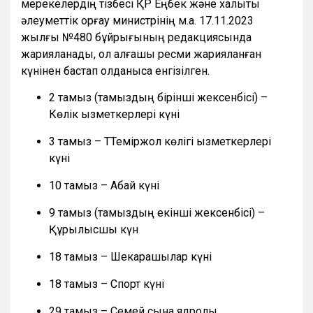
мерекелердің тізбесі ҚР Еңбек және халықты
әлеуметтік қорғау министрінің м.а. 17.11.2023
жылғы №480 бұйрығының редакциясында
жарияланады, ол алғашқы ресми жарияланған
күнінен бастап қолданысқа енгізілген.
2 тамыз (тамыздың бірінші жексенбісі) –
Көлік қызметкерлері күні
3 тамыз – ТТеміржол көлігі қызметкерлері
күні
10 тамыз – Абай күні
9 тамыз (тамыздың екінші жексенбісі) –
Құрылысшы күн
18 тамыз – Шекарашылар күні
18 тамыз – Спорт күні
29 тамыз – Семей сынақ ядролық